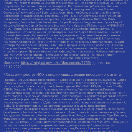
иноагенты, Каткова Вероника Вячеславовна, Карезина Инна Павловна, Кузьмина Людмила
Гавриловна, Костылева Полина Владимировна, Лютов Александр Иванович, Жилкин
Владимир Владимирович, Жилинский Владимир Александрович, Тихонов Михаил
Сергеевич, Пискунов Сергей Евгеньевич, Ковин Виталий Сергеевич, Кильтау Екатерина
Викторовна, Любарев Аркадий Ефимович, Гурман Юрий Альбертович, Грезев Александр
Викторович, Важенков Артем Валерьевич, Иванова София Юрьевна, Пигалкин Илья
Валерьевич, Петров Алексей Викторович, Егоров Владимир Владимирович, Гусев Андрей
Юрьевич, Смирнов Сергей Сергеевич, Верзилов Петр Юрьевич, ЗП, Зона права, ЖУРНАЛИСТ-
ИНОСТРАННЫЙ АГЕНТ, Вольтская Татьяна Анатольевна, Клепиковская Екатерина
Дмитриевна, Сотников Даниил Владимирович, Захаров Андрей Вячеславович, Симонов
Евгений Алексеевич, Сурначева Елизавета Дмитриевна, Соловьева Елена Анатольевна,
Арапова Галина Юрьевна, Перл Роман Александрович, МЕМО, Mason G.E.S. Anonymous
Foundation, Stichting Bellingcat, Якутия – Наше Мнение, Москоу диджитал медиа, РС-Балт,
Заговора Максим Александрович, Ветошкина Валерия Валерьевна, Павлов Иван Юрьевич,
Скворцова Елена Сергеевна, Оленичев Максим Владимирович, Как бы инагент, Кочетков
Игорь Викторович, Иркутский союз библиофилов, Честные выборы, Нобелевский призыв,
Еланчик Олег Александрович, Григорьева Алина Александровна, Григорьев Андрей
Валерьевич , Гималова Регина Эмилевна, Хисамова Регина Фаритовна
Источник:
https://minjust.gov.ru/ru/documents/7755/
данные на
03.12.2021
* Сведения реестра НКО, выполняющих функции иностранного агента:
Гражданин.Армия.Право, Нижегородский центр немецкой и европейской культуры, Центр
гендерных исследований, Фонд защиты прав граждан Штаб, Институт права и публичной
политики, Фонд борьбы с коррупцией, Альянс врачей, НАСИЛИЮ.НЕТ, Мы против СПИДа,
СВЕЧА, Открытый Петербург, Гуманитарное действие, Лига Избирателей, Правовая
инициатива, Гражданская инициатива против экологической преступности, Гражданский
Союз, "Хасдей Ерушалаим" (Милосердие), Центр поддержки и содействия развитию средств
массовой информации, В защиту прав заключенных, Горячая Линия, Центр социально-
информационных инициатив Действие, Институт глобализации и социальных движений,
ВМЕСТЕ, Благотворительный фонд охраны здоровья и защиты прав граждан,
Благотворительный фонд помощи осужденным и их семьям, Фонд Тольятти, Новое время,
Серебряная тайга, Так-Так-Так, центр Сова, центр Анна, Проект Апрель, Самарская губерния,
Эра здоровья, Мемориал, Аналитический Центр Юрия Левады, Издательство Парк Гагарина,
Фонд содействия имени Андрея Рылькова, Сфера, Уральская правозащитная группа,
Женщины Евразии, СИБАЛЬТ, Институт прав человека, Фонд защиты гласности, Российский
исследовательский центр по правам человека, Дальневосточный центр развития
гражданских инициатив и социального партнерства, Пермский региональный
правозащитный центр, Гражданское действие, Центр независимых социологических