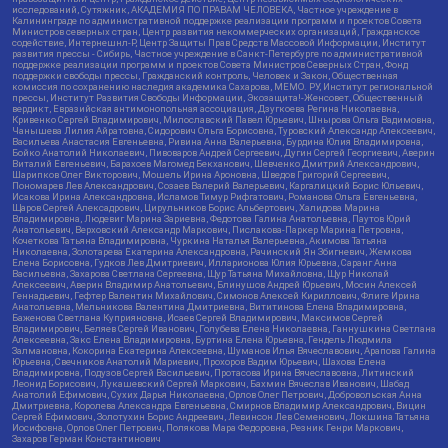
исследований, Сутяжник, АКАДЕМИЯ ПО ПРАВАМ ЧЕЛОВЕКА, Частное учреждение в
Калининграде по административной поддержке реализации программ и проектов Совета
Министров северных стран, Центр развития некоммерческих организаций, Гражданское
содействие, Интернешнл-Р, Центр Защиты Прав Средств Массовой Информации, Институт
развития прессы - Сибирь, Частное учреждение в Санкт-Петербурге по административной
поддержке реализации программ и проектов Совета Министров Северных Стран, Фонд
поддержки свободы прессы, Гражданский контроль, Человек и Закон, Общественная
комиссия по сохранению наследия академика Сахарова, МЕМО. РУ, Институт региональной
прессы, Институт Развития Свободы Информации, Экозащита!-Женсовет, Общественный
вердикт, Евразийская антимонопольная ассоциация, Дзугкоева Регина Николаевна,
Кривенко Сергей Владимирович, Милославский Павел Юрьевич, Шнырова Ольга Вадимовна,
Чанышева Лилия Айратовна, Сидорович Ольга Борисовна, Туровский Александр Алексеевич,
Васильева Анастасия Евгеньевна, Ривина Анна Валерьевна, Бурдина Юлия Владимировна,
Бойко Анатолий Николаевич, Пивоваров Андрей Сергеевич, Дугин Сергей Георгиевич, Аверин
Виталий Евгеньевич, Барахоев Магомед Бекханович, Шевченко Дмитрий Александрович,
Шарипков Олег Викторович, Мошель Ирина Ароновна, Шведов Григорий Сергеевич,
Пономарев Лев Александрович, Созаев Валерий Валерьевич, Каргалицкий Борис Юльевич,
Исакова Ирина Александровна, Исламов Тимур Рифгатович, Романова Ольга Евгеньевна,
Щаров Сергей Алексадрович, Цирульников Борис Альбертович, Халидова Марина
Владимировна, Людевиг Марина Зариевна, Федотова Галина Анатольевна, Паутов Юрий
Анатольевич, Верховский Александр Маркович, Пислакова-Паркер Марина Петровна,
Кочеткова Татьяна Владимировна, Чуркина Наталья Валерьевна, Акимова Татьяна
Николаевна, Золотарева Екатерина Александровна, Рачинский Ян Збигневич, Жемкова
Елена Борисовна, Гудков Лев Дмитриевич, Илларионова Юлия Юрьевна, Саранг Анна
Васильевна, Захарова Светлана Сергеевна, Щур Татьяна Михайловна, Щур Николай
Алексеевич, Аверин Владимир Анатольевич, Блинушов Андрей Юрьевич, Мосин Алексей
Геннадьевич, Гефтер Валентин Михайлович, Симонов Алексей Кириллович, Флиге Ирина
Анатольевна, Мельникова Валентина Дмитриевна, Вититинова Елена Владимировна,
Баженова Светлана Куприяновна, Исаев Сергей Владимирович, Максимов Сергей
Владимирович, Беляев Сергей Иванович, Голубева Елена Николаевна, Ганнушкина Светлана
Алексеевна, Закс Елена Владимировна, Буртина Елена Юрьевна, Гендель Людмила
Залмановна, Кокорина Екатерина Алексеевна, Шуманов Илья Вячеславович, Арапова Галина
Юрьевна, Свечников Анатолий Мариевич, Прохоров Вадим Юрьевич, Шахова Елена
Владимировна, Подузов Сергей Васильевич, Протасова Ирина Вячеславовна, Литинский
Леонид Борисович, Лукашевский Сергей Маркович, Бахмин Вячеслав Иванович, Шабад
Анатолий Ефимович, Сухих Дарья Николаевна, Орлов Олег Петрович, Добровольская Анна
Дмитриевна, Королева Александра Евгеньевна, Смирнов Владимир Александрович, Вицин
Сергей Ефимович, Золотухин Борис Андреевич, Левинсон Лев Семенович, Локшина Татьяна
Иосифовна, Орлов Олег Петрович, Полякова Мара Федоровна, Резник Генри Маркович,
Захаров Герман Константинович