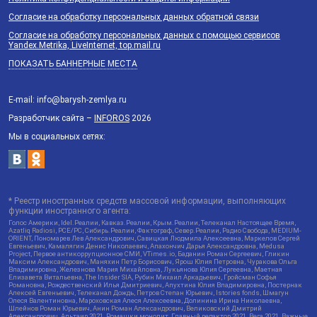
Согласие на обработку персональных данных обратной связи
Согласие на обработку персональных данных с помощью сервисов
Yandex.Metrika, LiveInternet, top.mail.ru
ПОКАЗАТЬ БАННЕРНЫЕ МЕСТА
E-mail: info@barysh-zemlya.ru
Разработчик сайта –
INFOROS
2026
Мы в социальных сетях:
* Реестр иностранных средств массовой информации, выполняющих
функции иностранного агента:
Голос Америки, Idel.Реалии, Кавказ.Реалии, Крым.Реалии, Телеканал Настоящее Время,
Azatliq Radiosi, PCE/PC, Сибирь.Реалии, Фактограф, Север.Реалии, Радио Свобода, MEDIUM-
ORIENT, Пономарев Лев Александрович, Савицкая Людмила Алексеевна, Маркелов Сергей
Евгеньевич, Камалягин Денис Николаевич, Апахончич Дарья Александровна, Medusa
Project, Первое антикоррупционное СМИ, VTimes.io, Баданин Роман Сергеевич, Гликин
Максим Александрович, Маняхин Петр Борисович, Ярош Юлия Петровна, Чуракова Ольга
Владимировна, Железнова Мария Михайловна, Лукьянова Юлия Сергеевна, Маетная
Елизавета Витальевна, The Insider SIA, Рубин Михаил Аркадьевич, Гройсман Софья
Романовна, Рождественский Илья Дмитриевич, Апухтина Юлия Владимировна, Постернак
Алексей Евгеньевич, Телеканал Дождь, Петров Степан Юрьевич, Istories fonds, Шмагун
Олеся Валентиновна, Мароховская Алеся Алексеевна, Долинина Ирина Николаевна,
Шлейнов Роман Юрьевич, Анин Роман Александрович, Великовский Дмитрий
Александрович, Альтаир 2021, Ромашки монолит, Главный редактор 2021, Вега 2021, Важные