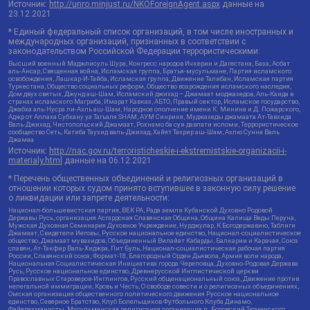
Источник:
http://unro.minjust.ru/NKOForeignAgent.aspx
данные на
23.12.2021
* Единый федеральный список организаций, в том числе иностранных и
международных организаций, признанных в соответствии с
законодательством Российской Федерации террористическими:
Высший военный Маджлисуль Шура, Конгресс народов Ичкерии и Дагестана, База, Асбат
аль-Ансар, Священная война, Исламская группа, Братья-мусульмане, Партия исламского
освобождения, Лашкар-И-Тайба, Исламская группа, Движение Талибан, Исламская партия
Туркестана, Общество социальных реформ, Общество возрождения исламского наследия,
Дом двух святых, Джунд аш-Шам, Исламский джихад – Джамаат моджахедов, Аль-Каида в
странах исламского Магриба, Имарат Кавказ, АБТО, Правый сектор, Исламское государство,
Джабха аль-Нусра ли-Ахль аш-Шам, Народное ополчение имени К. Минина и Д. Пожарского,
Аджр от Аллаха Субхану уа Тагьаля SHAM, АУМ Синрике, Муджахеды джамаата Ат-Тавхида
Валь-Джихад, Чистопольский Джамаат, Рохнамо ба суи давлати исломи, Террористическое
сообщество Сеть, Катиба Таухид валь-Джихад, Хайят Тахрир аш-Шам, Ахлю Сунна Валь
Джамаа
Источник:
http://nac.gov.ru/terroristicheskie-i-ekstremistskie-organizacii-i-
materialy.html
данные на
06.12.2021
* Перечень общественных объединений и религиозных организаций в
отношении которых судом принято вступившее в законную силу решение
о ликвидации или запрете деятельности:
Национал-большевистская партия, ВЕК РА, Рада земли Кубанской Духовно Родовой
Державы Русь, организация Асгардская Славянская Община, Община Капища Веды Перуна,
Мужская Духовная Семинария Духовное Учреждение, Нурджулар, К Богодержавию, Таблиги
Джамаат, Свидетели Иеговы, Русское национальное единство, Национал-социалистическое
общество, Джамаат мувахидов, Объединенный Вилайат Кабарды, Балкарии и Карачая, Союз
славян, Ат-Такфир Валь-Хиджра, Пит Буль, Национал-социалистическая рабочая партия
России, Славянский союз, Формат-18, Благородный Орден Дьявола, Армия воли народа,
Национальная Социалистическая Инициатива города Череповца, Духовно-Родовая Держава
Русь, Русское национальное единство, Древнерусской Инглистической церкви
Православных Староверов-Инглингов, Русский общенациональный союз, Движение против
нелегальной иммиграции, Кровь и Честь, О свободе совести и о религиозных объединениях,
Омская организация общественного политического движения Русское национальное
единство, Северное Братство, Клуб Болельщиков Футбольного Клуба Динамо,
Файзрахманисты, Мусульманская религиозная организация п. Боровский Тюменского