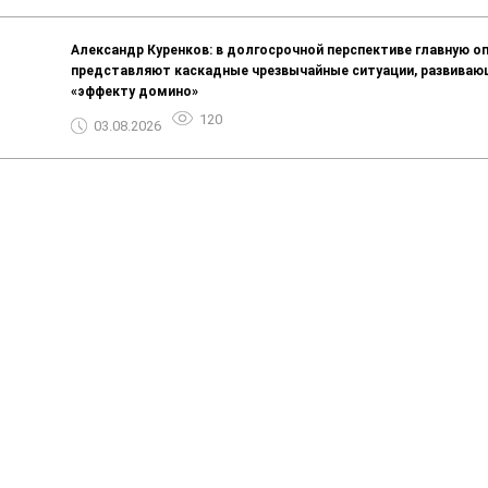
Александр Куренков: в долгосрочной перспективе главную о
представляют каскадные чрезвычайные ситуации, развиваю
«эффекту домино»
120
03.08.2026