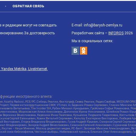
ОБРАТНАЯ СВЯЗЬ
 и редакции могут не совпадать.
E-mail: info@barysh-zemlya.ru
цензированию.За достоверность
Разработчик сайта –
INFOROS
2026
Мы в социальных сетях:
ndex.Metrika, LiveInternet,
функции иностранного агента:
я, Azatliq Radiosi, PCE/PC, Сибирь.Реалии, Фактограф, Север.Реалии, Радио Свобода, MEDIUM-O
roject, Первое антикоррупционное СМИ, VTimes.io, Баданин Роман Сергеевич, Гликин Максим А
изавета Витальевна, The Insider SIA, Рубин Михаил Аркадьевич, Гройсман Софья Романовна, Р
ся Валентиновна, Мароховская Алеся Алексеевна, Долинина Ирина Николаевна, Шлейнов Роман Юр
кова Вероника Вячеславовна, Карезина Инна Павловна, Кузьмина Людмила Гавриловна, Костыле
унов Сергей Евгеньевич, Ковин Виталий Сергеевич, Кильтау Екатерина Викторовна, Любарев Ар
сей Викторович, Егоров Владимир Владимирович, Гусев Андрей Юрьевич, Смирнов Сергей Сергеев
ил Владимирович, Захаров Андрей Вячеславович, Симонов Евгений Алексеевич, Сурначева Елиза
at, Якутия – Наше Мнение, Москоу диджитал медиа, РС-Балт, Заговора Максим Александрович, Ве
кий союз библиофилов, Честные выборы, Нобелевский призыв, Еланчик Олег Александрович, Гри