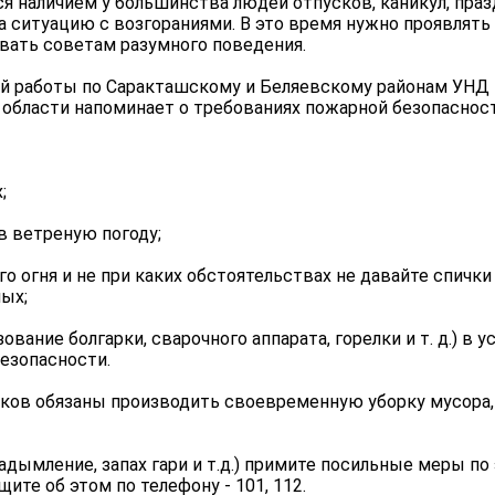
я наличием у большинства людей отпусков, каникул, праз
а ситуацию с возгораниями. В это время нужно проявлят
вать советам разумного поведения.
ой работы по Саракташскому и Беляевскому районам УНД
 области напоминает о требованиях пожарной безопасност
;
в ветреную погоду;
о огня и не при каких обстоятельствах не давайте спички
ых;
вание болгарки, сварочного аппарата, горелки и т. д.) в у
безопасности.
ков обязаны производить своевременную уборку мусора,
адымление, запах гари и т.д.) примите посильные меры по
те об этом по телефону - 101, 112.