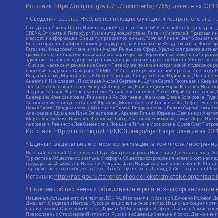
Источник:
https://minjust.gov.ru/ru/documents/7755/
данные на
03.1
* Сведения реестра НКО, выполняющих функции иностранного агента
Гражданин.Армия.Право, Нижегородский центр немецкой и европейской культуры, Це
СВЕЧА, Открытый Петербург, Гуманитарное действие, Лига Избирателей, Правовая и
массовой информации, В защиту прав заключенных, Горячая Линия, Центр социальн
Благотворительный фонд помощи осужденным и их семьям, Фонд Тольятти, Новое время
Гагарина, Фонд содействия имени Андрея Рылькова, Сфера, Уральская правозащитная
гражданских инициатив и социального партнерства, Пермский региональный право
административной поддержке реализации программ и проектов Совета Министров се
- Сибирь, Частное учреждение в Санкт-Петербурге по административной поддержке 
наследия академика Сахарова, МЕМО. РУ, Институт региональной прессы, Институт 
Владимирович, Милославский Павел Юрьевич, Шнырова Ольга Вадимовна, Чанышева Ли
Анатолий Николаевич, Пивоваров Андрей Сергеевич, Дугин Сергей Георгиевич, Авери
Лев Александрович, Созаев Валерий Валерьевич, Каргалицкий Борис Юльевич, Исаков
Людевиг Марина Зариевна, Федотова Галина Анатольевна, Паутов Юрий Анатольевич, 
Екатерина Александровна, Рачинский Ян Збигневич, Жемкова Елена Борисовна, Гудко
Анатольевич, Блинушов Андрей Юрьевич, Мосин Алексей Геннадьевич, Гефтер Вален
Исаев Сергей Владимирович, Максимов Сергей Владимирович, Беляев Сергей Иванови
Алексеевна, Шуманов Илья Вячеславович, Арапова Галина Юрьевна, Свечников Анато
Маркович, Бахмин Вячеслав Иванович, Шабад Анатолий Ефимович, Сухих Дарья Никол
Андреевич, Левинсон Лев Семенович, Локшина Татьяна Иосифовна, Орлов Олег Петров
Источник:
http://unro.minjust.ru/NKOForeignAgent.aspx
данные на
23.
* Единый федеральный список организаций, в том числе иностранн
Высший военный Маджлисуль Шура, Конгресс народов Ичкерии и Дагестана, База, Асб
Туркестана, Общество социальных реформ, Общество возрождения исламского наслед
государство, Джабха аль-Нусра ли-Ахль аш-Шам, Народное ополчение имени К. Минин
Террористическое сообщество Сеть, Катиба Таухид валь-Джихад, Хайят Тахрир аш-Ша
Источник:
http://nac.gov.ru/terroristicheskie-i-ekstremistskie-organizacii
* Перечень общественных объединений и религиозных организаций в
Национал-большевистская партия, ВЕК РА, Рада земли Кубанской Духовно Родовой Д
Джамаат, Свидетели Иеговы, Русское национальное единство, Национал-социалистич
партия России, Славянский союз, Формат-18, Благородный Орден Дьявола, Армия вол
Православных Староверов-Инглингов, Русский общенациональный союз, Движение про