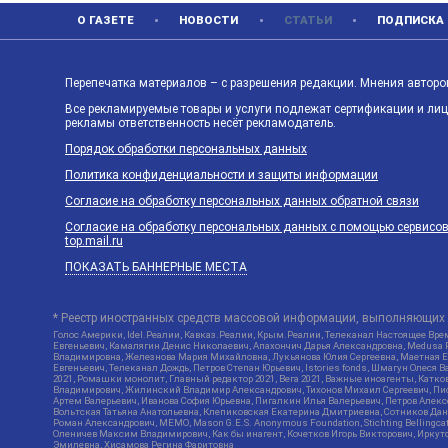
О ГАЗЕТЕ
НОВОСТИ
СТАТЬИ
ПОДПИСКА
Перепечатка материалов – с разрешения редакции. Мнения авторов
Все рекламируемые товары и услуги подлежат сертификации и ли
рекламы ответственность несёт рекламодатель.
Порядок обработки персональных данных
Политика конфиденциальности и защиты информации
Согласие на обработку персональных данных обратной связи
Согласие на обработку персональных данных с помощью сервисов Ya
top.mail.ru
ПОКАЗАТЬ БАННЕРНЫЕ МЕСТА
* Реестр иностранных средств массовой информации, выполняющих 
Голос Америки, Idel.Реалии, Кавказ.Реалии, Крым.Реалии, Телеканал Настоящее Врем
Евгеньевич, Камалягин Денис Николаевич, Апахончич Дарья Александровна, Medusa P
Владимировна, Железнова Мария Михайловна, Лукьянова Юлия Сергеевна, Маетная Ел
Евгеньевич, Телеканал Дождь, Петров Степан Юрьевич, Istories fonds, Шмагун Оле
2021, Ромашки монолит, Главный редактор 2021, Вега 2021, Важные иноагенты, Кат
Владимирович, Жилинский Владимир Александрович, Тихонов Михаил Сергеевич, Писк
Артем Валерьевич, Иванова София Юрьевна, Пигалкин Илья Валерьевич, Петров Алек
Вольтская Татьяна Анатольевна, Клепиковская Екатерина Дмитриевна, Сотников Дани
Роман Александрович, МЕМО, Mason G.E.S. Anonymous Foundation, Stichting Bellingc
Оленичев Максим Владимирович, Как бы инагент, Кочетков Игорь Викторович, Иркутс
Эмилевна, Хисамова Регина Фаритовна