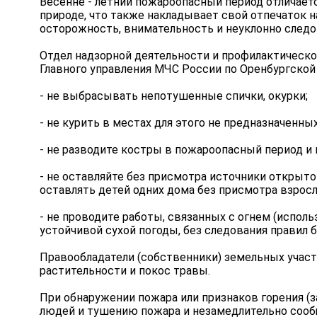
Весенне - летний пожароопасный период отличаетс
природе, что также накладывает свой отпечаток н
осторожность, внимательность и неуклонно следо
Отдел надзорной деятельности и профилактическ
Главного управления МЧС России по Оренбургской
- не выбрасывать непотушенные спички, окурки;
- не курить в местах для этого не предназначенных
- не разводите костры в пожароопасный период и 
- не оставляйте без присмотра источники открытог
оставлять детей одних дома без присмотра взросл
- не проводите работы, связанных с огнем (использо
устойчивой сухой погоды, без следования правил 
Правообладатели (собственники) земельных участ
растительности и покос травы.
При обнаружении пожара или признаков горения (з
людей и тушению пожара и незамедлительно сообщи