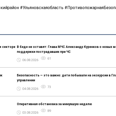
кийрайон #Ульяновскаяобласть #ПротивопожарнаяБезоп
м секторе
В беде не оставят: Глава МЧС Александр Куренков о новых м
поддержки пострадавших при ЧС
61
06.08.2026
ик
Безопасность — это важно: дети побывали на экскурсии в Г
управлении
73
04.08.2026
Оперативная обстановка за минувшую неделю
89
03.08.2026