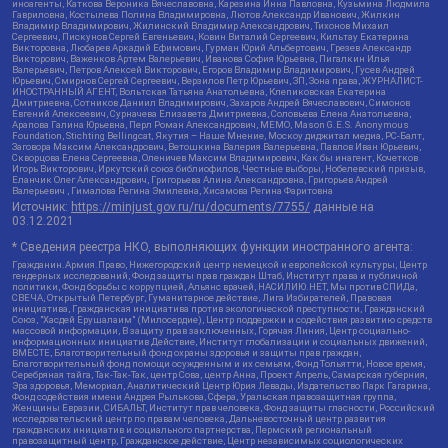
иноагенты, Каткова Вероника Вячеславовна, Карезина Инна Павловна, Кузьмина Людмила
Гавриловна, Костылева Полина Владимировна, Лютов Александр Иванович, Жилкин
Владимир Владимирович, Жилинский Владимир Александрович, Тихонов Михаил
Сергеевич, Пискунов Сергей Евгеньевич, Ковин Виталий Сергеевич, Кильтау Екатерина
Викторовна, Любарев Аркадий Ефимович, Гурман Юрий Альбертович, Грезев Александр
Викторович, Важенков Артем Валерьевич, Иванова София Юрьевна, Пигалкин Илья
Валерьевич, Петров Алексей Викторович, Егоров Владимир Владимирович, Гусев Андрей
Юрьевич, Смирнов Сергей Сергеевич, Верзилов Петр Юрьевич, ЗП, Зона права, ЖУРНАЛИСТ-
ИНОСТРАННЫЙ АГЕНТ, Вольтская Татьяна Анатольевна, Клепиковская Екатерина
Дмитриевна, Сотников Даниил Владимирович, Захаров Андрей Вячеславович, Симонов
Евгений Алексеевич, Сурначева Елизавета Дмитриевна, Соловьева Елена Анатольевна,
Арапова Галина Юрьевна, Перл Роман Александрович, МЕМО, Mason G.E.S. Anonymous
Foundation, Stichting Bellingcat, Якутия – Наше Мнение, Москоу диджитал медиа, РС-Балт,
Заговора Максим Александрович, Ветошкина Валерия Валерьевна, Павлов Иван Юрьевич,
Скворцова Елена Сергеевна, Оленичев Максим Владимирович, Как бы инагент, Кочетков
Игорь Викторович, Иркутский союз библиофилов, Честные выборы, Нобелевский призыв,
Еланчик Олег Александрович, Григорьева Алина Александровна, Григорьев Андрей
Валерьевич , Гималова Регина Эмилевна, Хисамова Регина Фаритовна
Источник:
https://minjust.gov.ru/ru/documents/7755/
данные на
03.12.2021
* Сведения реестра НКО, выполняющих функции иностранного агента:
Гражданин.Армия.Право, Нижегородский центр немецкой и европейской культуры, Центр
гендерных исследований, Фонд защиты прав граждан Штаб, Институт права и публичной
политики, Фонд борьбы с коррупцией, Альянс врачей, НАСИЛИЮ.НЕТ, Мы против СПИДа,
СВЕЧА, Открытый Петербург, Гуманитарное действие, Лига Избирателей, Правовая
инициатива, Гражданская инициатива против экологической преступности, Гражданский
Союз, "Хасдей Ерушалаим" (Милосердие), Центр поддержки и содействия развитию средств
массовой информации, В защиту прав заключенных, Горячая Линия, Центр социально-
информационных инициатив Действие, Институт глобализации и социальных движений,
ВМЕСТЕ, Благотворительный фонд охраны здоровья и защиты прав граждан,
Благотворительный фонд помощи осужденным и их семьям, Фонд Тольятти, Новое время,
Серебряная тайга, Так-Так-Так, центр Сова, центр Анна, Проект Апрель, Самарская губерния,
Эра здоровья, Мемориал, Аналитический Центр Юрия Левады, Издательство Парк Гагарина,
Фонд содействия имени Андрея Рылькова, Сфера, Уральская правозащитная группа,
Женщины Евразии, СИБАЛЬТ, Институт прав человека, Фонд защиты гласности, Российский
исследовательский центр по правам человека, Дальневосточный центр развития
гражданских инициатив и социального партнерства, Пермский региональный
правозащитный центр, Гражданское действие, Центр независимых социологических