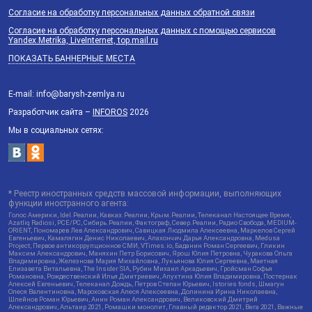
Согласие на обработку персональных данных обратной связи
Согласие на обработку персональных данных с помощью сервисов
Yandex.Metrika, LiveInternet, top.mail.ru
ПОКАЗАТЬ БАННЕРНЫЕ МЕСТА
E-mail: info@barysh-zemlya.ru
Разработчик сайта –
INFOROS
2026
Мы в социальных сетях:
* Реестр иностранных средств массовой информации, выполняющих
функции иностранного агента:
Голос Америки, Idel.Реалии, Кавказ.Реалии, Крым.Реалии, Телеканал Настоящее Время,
Azatliq Radiosi, PCE/PC, Сибирь.Реалии, Фактограф, Север.Реалии, Радио Свобода, MEDIUM-
ORIENT, Пономарев Лев Александрович, Савицкая Людмила Алексеевна, Маркелов Сергей
Евгеньевич, Камалягин Денис Николаевич, Апахончич Дарья Александровна, Medusa
Project, Первое антикоррупционное СМИ, VTimes.io, Баданин Роман Сергеевич, Гликин
Максим Александрович, Маняхин Петр Борисович, Ярош Юлия Петровна, Чуракова Ольга
Владимировна, Железнова Мария Михайловна, Лукьянова Юлия Сергеевна, Маетная
Елизавета Витальевна, The Insider SIA, Рубин Михаил Аркадьевич, Гройсман Софья
Романовна, Рождественский Илья Дмитриевич, Апухтина Юлия Владимировна, Постернак
Алексей Евгеньевич, Телеканал Дождь, Петров Степан Юрьевич, Istories fonds, Шмагун
Олеся Валентиновна, Мароховская Алеся Алексеевна, Долинина Ирина Николаевна,
Шлейнов Роман Юрьевич, Анин Роман Александрович, Великовский Дмитрий
Александрович, Альтаир 2021, Ромашки монолит, Главный редактор 2021, Вега 2021, Важные