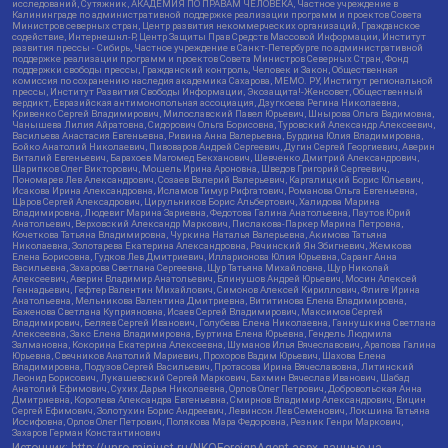
исследований, Сутяжник, АКАДЕМИЯ ПО ПРАВАМ ЧЕЛОВЕКА, Частное учреждение в
Калининграде по административной поддержке реализации программ и проектов Совета
Министров северных стран, Центр развития некоммерческих организаций, Гражданское
содействие, Интернешнл-Р, Центр Защиты Прав Средств Массовой Информации, Институт
развития прессы - Сибирь, Частное учреждение в Санкт-Петербурге по административной
поддержке реализации программ и проектов Совета Министров Северных Стран, Фонд
поддержки свободы прессы, Гражданский контроль, Человек и Закон, Общественная
комиссия по сохранению наследия академика Сахарова, МЕМО. РУ, Институт региональной
прессы, Институт Развития Свободы Информации, Экозащита!-Женсовет, Общественный
вердикт, Евразийская антимонопольная ассоциация, Дзугкоева Регина Николаевна,
Кривенко Сергей Владимирович, Милославский Павел Юрьевич, Шнырова Ольга Вадимовна,
Чанышева Лилия Айратовна, Сидорович Ольга Борисовна, Туровский Александр Алексеевич,
Васильева Анастасия Евгеньевна, Ривина Анна Валерьевна, Бурдина Юлия Владимировна,
Бойко Анатолий Николаевич, Пивоваров Андрей Сергеевич, Дугин Сергей Георгиевич, Аверин
Виталий Евгеньевич, Барахоев Магомед Бекханович, Шевченко Дмитрий Александрович,
Шарипков Олег Викторович, Мошель Ирина Ароновна, Шведов Григорий Сергеевич,
Пономарев Лев Александрович, Созаев Валерий Валерьевич, Каргалицкий Борис Юльевич,
Исакова Ирина Александровна, Исламов Тимур Рифгатович, Романова Ольга Евгеньевна,
Щаров Сергей Алексадрович, Цирульников Борис Альбертович, Халидова Марина
Владимировна, Людевиг Марина Зариевна, Федотова Галина Анатольевна, Паутов Юрий
Анатольевич, Верховский Александр Маркович, Пислакова-Паркер Марина Петровна,
Кочеткова Татьяна Владимировна, Чуркина Наталья Валерьевна, Акимова Татьяна
Николаевна, Золотарева Екатерина Александровна, Рачинский Ян Збигневич, Жемкова
Елена Борисовна, Гудков Лев Дмитриевич, Илларионова Юлия Юрьевна, Саранг Анна
Васильевна, Захарова Светлана Сергеевна, Щур Татьяна Михайловна, Щур Николай
Алексеевич, Аверин Владимир Анатольевич, Блинушов Андрей Юрьевич, Мосин Алексей
Геннадьевич, Гефтер Валентин Михайлович, Симонов Алексей Кириллович, Флиге Ирина
Анатольевна, Мельникова Валентина Дмитриевна, Вититинова Елена Владимировна,
Баженова Светлана Куприяновна, Исаев Сергей Владимирович, Максимов Сергей
Владимирович, Беляев Сергей Иванович, Голубева Елена Николаевна, Ганнушкина Светлана
Алексеевна, Закс Елена Владимировна, Буртина Елена Юрьевна, Гендель Людмила
Залмановна, Кокорина Екатерина Алексеевна, Шуманов Илья Вячеславович, Арапова Галина
Юрьевна, Свечников Анатолий Мариевич, Прохоров Вадим Юрьевич, Шахова Елена
Владимировна, Подузов Сергей Васильевич, Протасова Ирина Вячеславовна, Литинский
Леонид Борисович, Лукашевский Сергей Маркович, Бахмин Вячеслав Иванович, Шабад
Анатолий Ефимович, Сухих Дарья Николаевна, Орлов Олег Петрович, Добровольская Анна
Дмитриевна, Королева Александра Евгеньевна, Смирнов Владимир Александрович, Вицин
Сергей Ефимович, Золотухин Борис Андреевич, Левинсон Лев Семенович, Локшина Татьяна
Иосифовна, Орлов Олег Петрович, Полякова Мара Федоровна, Резник Генри Маркович,
Захаров Герман Константинович