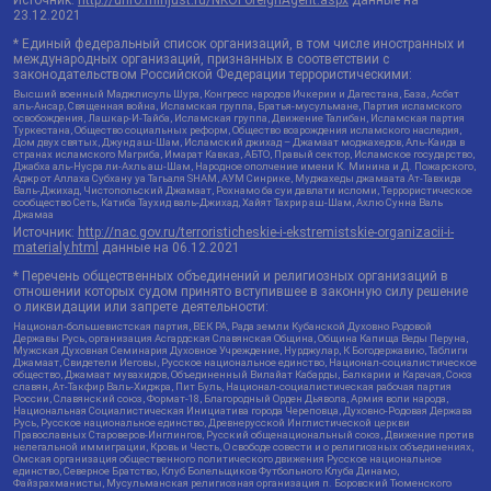
Источник:
http://unro.minjust.ru/NKOForeignAgent.aspx
данные на
23.12.2021
* Единый федеральный список организаций, в том числе иностранных и
международных организаций, признанных в соответствии с
законодательством Российской Федерации террористическими:
Высший военный Маджлисуль Шура, Конгресс народов Ичкерии и Дагестана, База, Асбат
аль-Ансар, Священная война, Исламская группа, Братья-мусульмане, Партия исламского
освобождения, Лашкар-И-Тайба, Исламская группа, Движение Талибан, Исламская партия
Туркестана, Общество социальных реформ, Общество возрождения исламского наследия,
Дом двух святых, Джунд аш-Шам, Исламский джихад – Джамаат моджахедов, Аль-Каида в
странах исламского Магриба, Имарат Кавказ, АБТО, Правый сектор, Исламское государство,
Джабха аль-Нусра ли-Ахль аш-Шам, Народное ополчение имени К. Минина и Д. Пожарского,
Аджр от Аллаха Субхану уа Тагьаля SHAM, АУМ Синрике, Муджахеды джамаата Ат-Тавхида
Валь-Джихад, Чистопольский Джамаат, Рохнамо ба суи давлати исломи, Террористическое
сообщество Сеть, Катиба Таухид валь-Джихад, Хайят Тахрир аш-Шам, Ахлю Сунна Валь
Джамаа
Источник:
http://nac.gov.ru/terroristicheskie-i-ekstremistskie-organizacii-i-
materialy.html
данные на
06.12.2021
* Перечень общественных объединений и религиозных организаций в
отношении которых судом принято вступившее в законную силу решение
о ликвидации или запрете деятельности:
Национал-большевистская партия, ВЕК РА, Рада земли Кубанской Духовно Родовой
Державы Русь, организация Асгардская Славянская Община, Община Капища Веды Перуна,
Мужская Духовная Семинария Духовное Учреждение, Нурджулар, К Богодержавию, Таблиги
Джамаат, Свидетели Иеговы, Русское национальное единство, Национал-социалистическое
общество, Джамаат мувахидов, Объединенный Вилайат Кабарды, Балкарии и Карачая, Союз
славян, Ат-Такфир Валь-Хиджра, Пит Буль, Национал-социалистическая рабочая партия
России, Славянский союз, Формат-18, Благородный Орден Дьявола, Армия воли народа,
Национальная Социалистическая Инициатива города Череповца, Духовно-Родовая Держава
Русь, Русское национальное единство, Древнерусской Инглистической церкви
Православных Староверов-Инглингов, Русский общенациональный союз, Движение против
нелегальной иммиграции, Кровь и Честь, О свободе совести и о религиозных объединениях,
Омская организация общественного политического движения Русское национальное
единство, Северное Братство, Клуб Болельщиков Футбольного Клуба Динамо,
Файзрахманисты, Мусульманская религиозная организация п. Боровский Тюменского