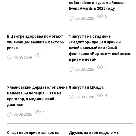
событийного туризма Russian
Event Awards в 2025 году
6
06.08.2026
В Центре здоровья помогают
1 августа на стадионе
ульяновцам выявить факторы
«Редуктор» прошёл яркий и
риска
незабываемый семейный
фестиваль «Родные — любимые:
1
06.08.2026
в ритме лета!»
1
06.08.2026
Ульяновский дерматолог Елена
8 августа в ЦКиД г.
Валеева: «Алопеция — это не
4
06.08.2026
приговор, а медицинский
диагноз»
1
06.08.2026
Стартовал прием заявок на
Друзья, на этой неделе мы