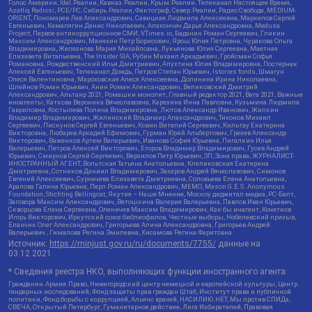
Голос Америки, Idel.Реалии, Кавказ.Реалии, Крым.Реалии, Телеканал Настоящее Время,
Azatliq Radiosi, PCE/PC, Сибирь.Реалии, Фактограф, Север.Реалии, Радио Свобода, MEDIUM-
ORIENT, Пономарев Лев Александрович, Савицкая Людмила Алексеевна, Маркелов Сергей
Евгеньевич, Камалягин Денис Николаевич, Апахончич Дарья Александровна, Medusa
Project, Первое антикоррупционное СМИ, VTimes.io, Баданин Роман Сергеевич, Гликин
Максим Александрович, Маняхин Петр Борисович, Ярош Юлия Петровна, Чуракова Ольга
Владимировна, Железнова Мария Михайловна, Лукьянова Юлия Сергеевна, Маетная
Елизавета Витальевна, The Insider SIA, Рубин Михаил Аркадьевич, Гройсман Софья
Романовна, Рождественский Илья Дмитриевич, Апухтина Юлия Владимировна, Постернак
Алексей Евгеньевич, Телеканал Дождь, Петров Степан Юрьевич, Istories fonds, Шмагун
Олеся Валентиновна, Мароховская Алеся Алексеевна, Долинина Ирина Николаевна,
Шлейнов Роман Юрьевич, Анин Роман Александрович, Великовский Дмитрий
Александрович, Альтаир 2021, Ромашки монолит, Главный редактор 2021, Вега 2021, Важные
иноагенты, Каткова Вероника Вячеславовна, Карезина Инна Павловна, Кузьмина Людмила
Гавриловна, Костылева Полина Владимировна, Лютов Александр Иванович, Жилкин
Владимир Владимирович, Жилинский Владимир Александрович, Тихонов Михаил
Сергеевич, Пискунов Сергей Евгеньевич, Ковин Виталий Сергеевич, Кильтау Екатерина
Викторовна, Любарев Аркадий Ефимович, Гурман Юрий Альбертович, Грезев Александр
Викторович, Важенков Артем Валерьевич, Иванова София Юрьевна, Пигалкин Илья
Валерьевич, Петров Алексей Викторович, Егоров Владимир Владимирович, Гусев Андрей
Юрьевич, Смирнов Сергей Сергеевич, Верзилов Петр Юрьевич, ЗП, Зона права, ЖУРНАЛИСТ-
ИНОСТРАННЫЙ АГЕНТ, Вольтская Татьяна Анатольевна, Клепиковская Екатерина
Дмитриевна, Сотников Даниил Владимирович, Захаров Андрей Вячеславович, Симонов
Евгений Алексеевич, Сурначева Елизавета Дмитриевна, Соловьева Елена Анатольевна,
Арапова Галина Юрьевна, Перл Роман Александрович, МЕМО, Mason G.E.S. Anonymous
Foundation, Stichting Bellingcat, Якутия – Наше Мнение, Москоу диджитал медиа, РС-Балт,
Заговора Максим Александрович, Ветошкина Валерия Валерьевна, Павлов Иван Юрьевич,
Скворцова Елена Сергеевна, Оленичев Максим Владимирович, Как бы инагент, Кочетков
Игорь Викторович, Иркутский союз библиофилов, Честные выборы, Нобелевский призыв,
Еланчик Олег Александрович, Григорьева Алина Александровна, Григорьев Андрей
Валерьевич , Гималова Регина Эмилевна, Хисамова Регина Фаритовна
Источник:
https://minjust.gov.ru/ru/documents/7755/
данные на
03.12.2021
* Сведения реестра НКО, выполняющих функции иностранного агента:
Гражданин.Армия.Право, Нижегородский центр немецкой и европейской культуры, Центр
гендерных исследований, Фонд защиты прав граждан Штаб, Институт права и публичной
политики, Фонд борьбы с коррупцией, Альянс врачей, НАСИЛИЮ.НЕТ, Мы против СПИДа,
СВЕЧА, Открытый Петербург, Гуманитарное действие, Лига Избирателей, Правовая