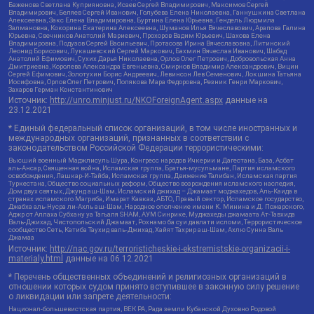
Баженова Светлана Куприяновна, Исаев Сергей Владимирович, Максимов Сергей
Владимирович, Беляев Сергей Иванович, Голубева Елена Николаевна, Ганнушкина Светлана
Алексеевна, Закс Елена Владимировна, Буртина Елена Юрьевна, Гендель Людмила
Залмановна, Кокорина Екатерина Алексеевна, Шуманов Илья Вячеславович, Арапова Галина
Юрьевна, Свечников Анатолий Мариевич, Прохоров Вадим Юрьевич, Шахова Елена
Владимировна, Подузов Сергей Васильевич, Протасова Ирина Вячеславовна, Литинский
Леонид Борисович, Лукашевский Сергей Маркович, Бахмин Вячеслав Иванович, Шабад
Анатолий Ефимович, Сухих Дарья Николаевна, Орлов Олег Петрович, Добровольская Анна
Дмитриевна, Королева Александра Евгеньевна, Смирнов Владимир Александрович, Вицин
Сергей Ефимович, Золотухин Борис Андреевич, Левинсон Лев Семенович, Локшина Татьяна
Иосифовна, Орлов Олег Петрович, Полякова Мара Федоровна, Резник Генри Маркович,
Захаров Герман Константинович
Источник:
http://unro.minjust.ru/NKOForeignAgent.aspx
данные на
23.12.2021
* Единый федеральный список организаций, в том числе иностранных и
международных организаций, признанных в соответствии с
законодательством Российской Федерации террористическими:
Высший военный Маджлисуль Шура, Конгресс народов Ичкерии и Дагестана, База, Асбат
аль-Ансар, Священная война, Исламская группа, Братья-мусульмане, Партия исламского
освобождения, Лашкар-И-Тайба, Исламская группа, Движение Талибан, Исламская партия
Туркестана, Общество социальных реформ, Общество возрождения исламского наследия,
Дом двух святых, Джунд аш-Шам, Исламский джихад – Джамаат моджахедов, Аль-Каида в
странах исламского Магриба, Имарат Кавказ, АБТО, Правый сектор, Исламское государство,
Джабха аль-Нусра ли-Ахль аш-Шам, Народное ополчение имени К. Минина и Д. Пожарского,
Аджр от Аллаха Субхану уа Тагьаля SHAM, АУМ Синрике, Муджахеды джамаата Ат-Тавхида
Валь-Джихад, Чистопольский Джамаат, Рохнамо ба суи давлати исломи, Террористическое
сообщество Сеть, Катиба Таухид валь-Джихад, Хайят Тахрир аш-Шам, Ахлю Сунна Валь
Джамаа
Источник:
http://nac.gov.ru/terroristicheskie-i-ekstremistskie-organizacii-i-
materialy.html
данные на
06.12.2021
* Перечень общественных объединений и религиозных организаций в
отношении которых судом принято вступившее в законную силу решение
о ликвидации или запрете деятельности:
Национал-большевистская партия, ВЕК РА, Рада земли Кубанской Духовно Родовой