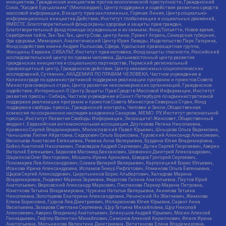
инициатива, Гражданская инициатива против экологической преступности, Гражданский
Союз, "Хасдей Ерушалаим" (Милосердие), Центр поддержки и содействия развитию средств
массовой информации, В защиту прав заключенных, Горячая Линия, Центр социально-
информационных инициатив Действие, Институт глобализации и социальных движений,
ВМЕСТЕ, Благотворительный фонд охраны здоровья и защиты прав граждан,
Благотворительный фонд помощи осужденным и их семьям, Фонд Тольятти, Новое время,
Серебряная тайга, Так-Так-Так, центр Сова, центр Анна, Проект Апрель, Самарская губерния,
Эра здоровья, Мемориал, Аналитический Центр Юрия Левады, Издательство Парк Гагарина,
Фонд содействия имени Андрея Рылькова, Сфера, Уральская правозащитная группа,
Женщины Евразии, СИБАЛЬТ, Институт прав человека, Фонд защиты гласности, Российский
исследовательский центр по правам человека, Дальневосточный центр развития
гражданских инициатив и социального партнерства, Пермский региональный
правозащитный центр, Гражданское действие, Центр независимых социологических
исследований, Сутяжник, АКАДЕМИЯ ПО ПРАВАМ ЧЕЛОВЕКА, Частное учреждение в
Калининграде по административной поддержке реализации программ и проектов Совета
Министров северных стран, Центр развития некоммерческих организаций, Гражданское
содействие, Интернешнл-Р, Центр Защиты Прав Средств Массовой Информации, Институт
развития прессы - Сибирь, Частное учреждение в Санкт-Петербурге по административной
поддержке реализации программ и проектов Совета Министров Северных Стран, Фонд
поддержки свободы прессы, Гражданский контроль, Человек и Закон, Общественная
комиссия по сохранению наследия академика Сахарова, МЕМО. РУ, Институт региональной
прессы, Институт Развития Свободы Информации, Экозащита!-Женсовет, Общественный
вердикт, Евразийская антимонопольная ассоциация, Дзугкоева Регина Николаевна,
Кривенко Сергей Владимирович, Милославский Павел Юрьевич, Шнырова Ольга Вадимовна,
Чанышева Лилия Айратовна, Сидорович Ольга Борисовна, Туровский Александр Алексеевич,
Васильева Анастасия Евгеньевна, Ривина Анна Валерьевна, Бурдина Юлия Владимировна,
Бойко Анатолий Николаевич, Пивоваров Андрей Сергеевич, Дугин Сергей Георгиевич, Аверин
Виталий Евгеньевич, Барахоев Магомед Бекханович, Шевченко Дмитрий Александрович,
Шарипков Олег Викторович, Мошель Ирина Ароновна, Шведов Григорий Сергеевич,
Пономарев Лев Александрович, Созаев Валерий Валерьевич, Каргалицкий Борис Юльевич,
Исакова Ирина Александровна, Исламов Тимур Рифгатович, Романова Ольга Евгеньевна,
Щаров Сергей Алексадрович, Цирульников Борис Альбертович, Халидова Марина
Владимировна, Людевиг Марина Зариевна, Федотова Галина Анатольевна, Паутов Юрий
Анатольевич, Верховский Александр Маркович, Пислакова-Паркер Марина Петровна,
Кочеткова Татьяна Владимировна, Чуркина Наталья Валерьевна, Акимова Татьяна
Николаевна, Золотарева Екатерина Александровна, Рачинский Ян Збигневич, Жемкова
Елена Борисовна, Гудков Лев Дмитриевич, Илларионова Юлия Юрьевна, Саранг Анна
Васильевна, Захарова Светлана Сергеевна, Щур Татьяна Михайловна, Щур Николай
Алексеевич, Аверин Владимир Анатольевич, Блинушов Андрей Юрьевич, Мосин Алексей
Геннадьевич, Гефтер Валентин Михайлович, Симонов Алексей Кириллович, Флиге Ирина
Анатольевна, Мельникова Валентина Дмитриевна, Вититинова Елена Владимировна,