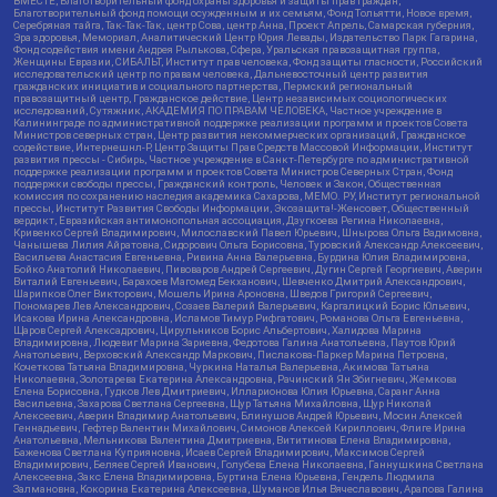
ВМЕСТЕ, Благотворительный фонд охраны здоровья и защиты прав граждан,
Благотворительный фонд помощи осужденным и их семьям, Фонд Тольятти, Новое время,
Серебряная тайга, Так-Так-Так, центр Сова, центр Анна, Проект Апрель, Самарская губерния,
Эра здоровья, Мемориал, Аналитический Центр Юрия Левады, Издательство Парк Гагарина,
Фонд содействия имени Андрея Рылькова, Сфера, Уральская правозащитная группа,
Женщины Евразии, СИБАЛЬТ, Институт прав человека, Фонд защиты гласности, Российский
исследовательский центр по правам человека, Дальневосточный центр развития
гражданских инициатив и социального партнерства, Пермский региональный
правозащитный центр, Гражданское действие, Центр независимых социологических
исследований, Сутяжник, АКАДЕМИЯ ПО ПРАВАМ ЧЕЛОВЕКА, Частное учреждение в
Калининграде по административной поддержке реализации программ и проектов Совета
Министров северных стран, Центр развития некоммерческих организаций, Гражданское
содействие, Интернешнл-Р, Центр Защиты Прав Средств Массовой Информации, Институт
развития прессы - Сибирь, Частное учреждение в Санкт-Петербурге по административной
поддержке реализации программ и проектов Совета Министров Северных Стран, Фонд
поддержки свободы прессы, Гражданский контроль, Человек и Закон, Общественная
комиссия по сохранению наследия академика Сахарова, МЕМО. РУ, Институт региональной
прессы, Институт Развития Свободы Информации, Экозащита!-Женсовет, Общественный
вердикт, Евразийская антимонопольная ассоциация, Дзугкоева Регина Николаевна,
Кривенко Сергей Владимирович, Милославский Павел Юрьевич, Шнырова Ольга Вадимовна,
Чанышева Лилия Айратовна, Сидорович Ольга Борисовна, Туровский Александр Алексеевич,
Васильева Анастасия Евгеньевна, Ривина Анна Валерьевна, Бурдина Юлия Владимировна,
Бойко Анатолий Николаевич, Пивоваров Андрей Сергеевич, Дугин Сергей Георгиевич, Аверин
Виталий Евгеньевич, Барахоев Магомед Бекханович, Шевченко Дмитрий Александрович,
Шарипков Олег Викторович, Мошель Ирина Ароновна, Шведов Григорий Сергеевич,
Пономарев Лев Александрович, Созаев Валерий Валерьевич, Каргалицкий Борис Юльевич,
Исакова Ирина Александровна, Исламов Тимур Рифгатович, Романова Ольга Евгеньевна,
Щаров Сергей Алексадрович, Цирульников Борис Альбертович, Халидова Марина
Владимировна, Людевиг Марина Зариевна, Федотова Галина Анатольевна, Паутов Юрий
Анатольевич, Верховский Александр Маркович, Пислакова-Паркер Марина Петровна,
Кочеткова Татьяна Владимировна, Чуркина Наталья Валерьевна, Акимова Татьяна
Николаевна, Золотарева Екатерина Александровна, Рачинский Ян Збигневич, Жемкова
Елена Борисовна, Гудков Лев Дмитриевич, Илларионова Юлия Юрьевна, Саранг Анна
Васильевна, Захарова Светлана Сергеевна, Щур Татьяна Михайловна, Щур Николай
Алексеевич, Аверин Владимир Анатольевич, Блинушов Андрей Юрьевич, Мосин Алексей
Геннадьевич, Гефтер Валентин Михайлович, Симонов Алексей Кириллович, Флиге Ирина
Анатольевна, Мельникова Валентина Дмитриевна, Вититинова Елена Владимировна,
Баженова Светлана Куприяновна, Исаев Сергей Владимирович, Максимов Сергей
Владимирович, Беляев Сергей Иванович, Голубева Елена Николаевна, Ганнушкина Светлана
Алексеевна, Закс Елена Владимировна, Буртина Елена Юрьевна, Гендель Людмила
Залмановна, Кокорина Екатерина Алексеевна, Шуманов Илья Вячеславович, Арапова Галина