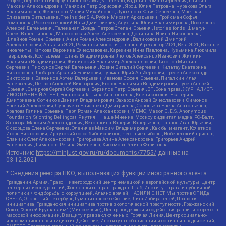
Project, Первое антикоррупционное СМИ, VTimes.io, Баданин Роман Сергеевич, Гликин
Максим Александрович, Маняхин Петр Борисович, Ярош Юлия Петровна, Чуракова Ольга
Владимировна, Железнова Мария Михайловна, Лукьянова Юлия Сергеевна, Маетная
Елизавета Витальевна, The Insider SIA, Рубин Михаил Аркадьевич, Гройсман Софья
Романовна, Рождественский Илья Дмитриевич, Апухтина Юлия Владимировна, Постернак
Алексей Евгеньевич, Телеканал Дождь, Петров Степан Юрьевич, Istories fonds, Шмагун
Олеся Валентиновна, Мароховская Алеся Алексеевна, Долинина Ирина Николаевна,
Шлейнов Роман Юрьевич, Анин Роман Александрович, Великовский Дмитрий
Александрович, Альтаир 2021, Ромашки монолит, Главный редактор 2021, Вега 2021, Важные
иноагенты, Каткова Вероника Вячеславовна, Карезина Инна Павловна, Кузьмина Людмила
Гавриловна, Костылева Полина Владимировна, Лютов Александр Иванович, Жилкин
Владимир Владимирович, Жилинский Владимир Александрович, Тихонов Михаил
Сергеевич, Пискунов Сергей Евгеньевич, Ковин Виталий Сергеевич, Кильтау Екатерина
Викторовна, Любарев Аркадий Ефимович, Гурман Юрий Альбертович, Грезев Александр
Викторович, Важенков Артем Валерьевич, Иванова София Юрьевна, Пигалкин Илья
Валерьевич, Петров Алексей Викторович, Егоров Владимир Владимирович, Гусев Андрей
Юрьевич, Смирнов Сергей Сергеевич, Верзилов Петр Юрьевич, ЗП, Зона права, ЖУРНАЛИСТ-
ИНОСТРАННЫЙ АГЕНТ, Вольтская Татьяна Анатольевна, Клепиковская Екатерина
Дмитриевна, Сотников Даниил Владимирович, Захаров Андрей Вячеславович, Симонов
Евгений Алексеевич, Сурначева Елизавета Дмитриевна, Соловьева Елена Анатольевна,
Арапова Галина Юрьевна, Перл Роман Александрович, МЕМО, Mason G.E.S. Anonymous
Foundation, Stichting Bellingcat, Якутия – Наше Мнение, Москоу диджитал медиа, РС-Балт,
Заговора Максим Александрович, Ветошкина Валерия Валерьевна, Павлов Иван Юрьевич,
Скворцова Елена Сергеевна, Оленичев Максим Владимирович, Как бы инагент, Кочетков
Игорь Викторович, Иркутский союз библиофилов, Честные выборы, Нобелевский призыв,
Еланчик Олег Александрович, Григорьева Алина Александровна, Григорьев Андрей
Валерьевич , Гималова Регина Эмилевна, Хисамова Регина Фаритовна
Источник:
https://minjust.gov.ru/ru/documents/7755/
данные на
03.12.2021
* Сведения реестра НКО, выполняющих функции иностранного агента:
Гражданин.Армия.Право, Нижегородский центр немецкой и европейской культуры, Центр
гендерных исследований, Фонд защиты прав граждан Штаб, Институт права и публичной
политики, Фонд борьбы с коррупцией, Альянс врачей, НАСИЛИЮ.НЕТ, Мы против СПИДа,
СВЕЧА, Открытый Петербург, Гуманитарное действие, Лига Избирателей, Правовая
инициатива, Гражданская инициатива против экологической преступности, Гражданский
Союз, "Хасдей Ерушалаим" (Милосердие), Центр поддержки и содействия развитию средств
массовой информации, В защиту прав заключенных, Горячая Линия, Центр социально-
информационных инициатив Действие, Институт глобализации и социальных движений,