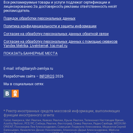
Все рекламируемые товары и услуги подлежат сертификации и
лицензированию.За достоверность рекламы ответственность несёт
рекламодатель.
Порядок обработки персональных данных
Политика конфиденциальности и защиты информации
Согласие на обработку персональных данных обратной связи
Согласие на обработку персональных данных с помощью сервисов
Yandex.Metrika, LiveInternet, top.mail.ru
ПОКАЗАТЬ БАННЕРНЫЕ МЕСТА
E-mail: info@barysh-zemlya.ru
Разработчик сайта –
INFOROS
2026
Мы в социальных сетях:
* Реестр иностранных средств массовой информации, выполняющих
функции иностранного агента:
Голос Америки, Idel.Реалии, Кавказ.Реалии, Крым.Реалии, Телеканал Настоящее Время,
Azatliq Radiosi, PCE/PC, Сибирь.Реалии, Фактограф, Север.Реалии, Радио Свобода, MEDIUM-
ORIENT, Пономарев Лев Александрович, Савицкая Людмила Алексеевна, Маркелов Сергей
Евгеньевич, Камалягин Денис Николаевич, Апахончич Дарья Александровна, Medusa