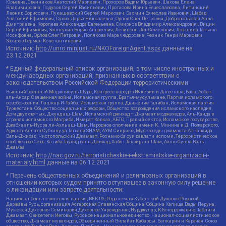
Юрьевна, Свечников Анатолий Мариевич, Прохоров Вадим Юрьевич, Шахова Елена
Владимировна, Подузов Сергей Васильевич, Протасова Ирина Вячеславовна, Литинский
Леонид Борисович, Лукашевский Сергей Маркович, Бахмин Вячеслав Иванович, Шабад
Анатолий Ефимович, Сухих Дарья Николаевна, Орлов Олег Петрович, Добровольская Анна
Дмитриевна, Королева Александра Евгеньевна, Смирнов Владимир Александрович, Вицин
Сергей Ефимович, Золотухин Борис Андреевич, Левинсон Лев Семенович, Локшина Татьяна
Иосифовна, Орлов Олег Петрович, Полякова Мара Федоровна, Резник Генри Маркович,
Захаров Герман Константинович
Источник:
http://unro.minjust.ru/NKOForeignAgent.aspx
данные на
23.12.2021
* Единый федеральный список организаций, в том числе иностранных и
международных организаций, признанных в соответствии с
законодательством Российской Федерации террористическими:
Высший военный Маджлисуль Шура, Конгресс народов Ичкерии и Дагестана, База, Асбат
аль-Ансар, Священная война, Исламская группа, Братья-мусульмане, Партия исламского
освобождения, Лашкар-И-Тайба, Исламская группа, Движение Талибан, Исламская партия
Туркестана, Общество социальных реформ, Общество возрождения исламского наследия,
Дом двух святых, Джунд аш-Шам, Исламский джихад – Джамаат моджахедов, Аль-Каида в
странах исламского Магриба, Имарат Кавказ, АБТО, Правый сектор, Исламское государство,
Джабха аль-Нусра ли-Ахль аш-Шам, Народное ополчение имени К. Минина и Д. Пожарского,
Аджр от Аллаха Субхану уа Тагьаля SHAM, АУМ Синрике, Муджахеды джамаата Ат-Тавхида
Валь-Джихад, Чистопольский Джамаат, Рохнамо ба суи давлати исломи, Террористическое
сообщество Сеть, Катиба Таухид валь-Джихад, Хайят Тахрир аш-Шам, Ахлю Сунна Валь
Джамаа
Источник:
http://nac.gov.ru/terroristicheskie-i-ekstremistskie-organizacii-i-
materialy.html
данные на
06.12.2021
* Перечень общественных объединений и религиозных организаций в
отношении которых судом принято вступившее в законную силу решение
о ликвидации или запрете деятельности:
Национал-большевистская партия, ВЕК РА, Рада земли Кубанской Духовно Родовой
Державы Русь, организация Асгардская Славянская Община, Община Капища Веды Перуна,
Мужская Духовная Семинария Духовное Учреждение, Нурджулар, К Богодержавию, Таблиги
Джамаат, Свидетели Иеговы, Русское национальное единство, Национал-социалистическое
общество, Джамаат мувахидов, Объединенный Вилайат Кабарды, Балкарии и Карачая, Союз