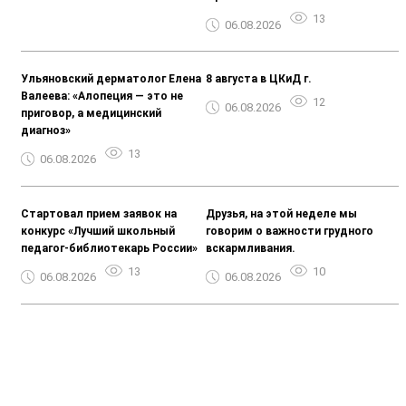
13
06.08.2026
Ульяновский дерматолог Елена
8 августа в ЦКиД г.
Валеева: «Алопеция — это не
12
06.08.2026
приговор, а медицинский
диагноз»
13
06.08.2026
Стартовал прием заявок на
Друзья, на этой неделе мы
конкурс «Лучший школьный
говорим о важности грудного
педагог-библиотекарь России»
вскармливания.
13
10
06.08.2026
06.08.2026