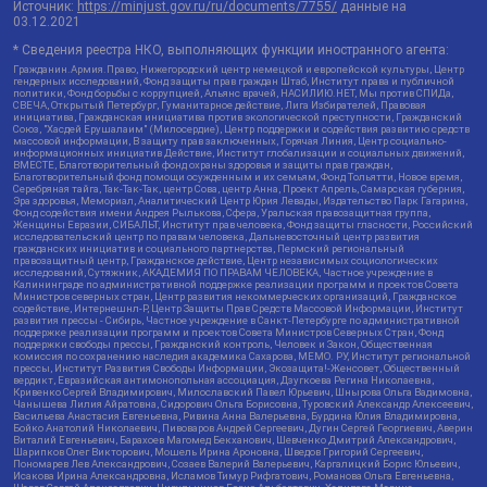
Источник:
https://minjust.gov.ru/ru/documents/7755/
данные на
03.12.2021
* Сведения реестра НКО, выполняющих функции иностранного агента:
Гражданин.Армия.Право, Нижегородский центр немецкой и европейской культуры, Центр
гендерных исследований, Фонд защиты прав граждан Штаб, Институт права и публичной
политики, Фонд борьбы с коррупцией, Альянс врачей, НАСИЛИЮ.НЕТ, Мы против СПИДа,
СВЕЧА, Открытый Петербург, Гуманитарное действие, Лига Избирателей, Правовая
инициатива, Гражданская инициатива против экологической преступности, Гражданский
Союз, "Хасдей Ерушалаим" (Милосердие), Центр поддержки и содействия развитию средств
массовой информации, В защиту прав заключенных, Горячая Линия, Центр социально-
информационных инициатив Действие, Институт глобализации и социальных движений,
ВМЕСТЕ, Благотворительный фонд охраны здоровья и защиты прав граждан,
Благотворительный фонд помощи осужденным и их семьям, Фонд Тольятти, Новое время,
Серебряная тайга, Так-Так-Так, центр Сова, центр Анна, Проект Апрель, Самарская губерния,
Эра здоровья, Мемориал, Аналитический Центр Юрия Левады, Издательство Парк Гагарина,
Фонд содействия имени Андрея Рылькова, Сфера, Уральская правозащитная группа,
Женщины Евразии, СИБАЛЬТ, Институт прав человека, Фонд защиты гласности, Российский
исследовательский центр по правам человека, Дальневосточный центр развития
гражданских инициатив и социального партнерства, Пермский региональный
правозащитный центр, Гражданское действие, Центр независимых социологических
исследований, Сутяжник, АКАДЕМИЯ ПО ПРАВАМ ЧЕЛОВЕКА, Частное учреждение в
Калининграде по административной поддержке реализации программ и проектов Совета
Министров северных стран, Центр развития некоммерческих организаций, Гражданское
содействие, Интернешнл-Р, Центр Защиты Прав Средств Массовой Информации, Институт
развития прессы - Сибирь, Частное учреждение в Санкт-Петербурге по административной
поддержке реализации программ и проектов Совета Министров Северных Стран, Фонд
поддержки свободы прессы, Гражданский контроль, Человек и Закон, Общественная
комиссия по сохранению наследия академика Сахарова, МЕМО. РУ, Институт региональной
прессы, Институт Развития Свободы Информации, Экозащита!-Женсовет, Общественный
вердикт, Евразийская антимонопольная ассоциация, Дзугкоева Регина Николаевна,
Кривенко Сергей Владимирович, Милославский Павел Юрьевич, Шнырова Ольга Вадимовна,
Чанышева Лилия Айратовна, Сидорович Ольга Борисовна, Туровский Александр Алексеевич,
Васильева Анастасия Евгеньевна, Ривина Анна Валерьевна, Бурдина Юлия Владимировна,
Бойко Анатолий Николаевич, Пивоваров Андрей Сергеевич, Дугин Сергей Георгиевич, Аверин
Виталий Евгеньевич, Барахоев Магомед Бекханович, Шевченко Дмитрий Александрович,
Шарипков Олег Викторович, Мошель Ирина Ароновна, Шведов Григорий Сергеевич,
Пономарев Лев Александрович, Созаев Валерий Валерьевич, Каргалицкий Борис Юльевич,
Исакова Ирина Александровна, Исламов Тимур Рифгатович, Романова Ольга Евгеньевна,