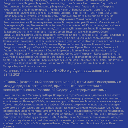
Щаров Сергей Алексадрович, Цирульников Борис Альбертович, Халидова Марина
Владимировна, Людевиг Марина Зариевна, Федотова Галина Анатольевна, Паутов Юрий
Анатольевич, Верховский Александр Маркович, Пислакова-Паркер Марина Петровна,
Кочеткова Татьяна Владимировна, Чуркина Наталья Валерьевна, Акимова Татьяна
Николаевна, Золотарева Екатерина Александровна, Рачинский Ян Збигневич, Жемкова
Елена Борисовна, Гудков Лев Дмитриевич, Илларионова Юлия Юрьевна, Саранг Анна
Васильевна, Захарова Светлана Сергеевна, Щур Татьяна Михайловна, Щур Николай
Алексеевич, Аверин Владимир Анатольевич, Блинушов Андрей Юрьевич, Мосин Алексей
Геннадьевич, Гефтер Валентин Михайлович, Симонов Алексей Кириллович, Флиге Ирина
Анатольевна, Мельникова Валентина Дмитриевна, Вититинова Елена Владимировна,
Баженова Светлана Куприяновна, Исаев Сергей Владимирович, Максимов Сергей
Владимирович, Беляев Сергей Иванович, Голубева Елена Николаевна, Ганнушкина Светлана
Алексеевна, Закс Елена Владимировна, Буртина Елена Юрьевна, Гендель Людмила
Залмановна, Кокорина Екатерина Алексеевна, Шуманов Илья Вячеславович, Арапова Галина
Юрьевна, Свечников Анатолий Мариевич, Прохоров Вадим Юрьевич, Шахова Елена
Владимировна, Подузов Сергей Васильевич, Протасова Ирина Вячеславовна, Литинский
Леонид Борисович, Лукашевский Сергей Маркович, Бахмин Вячеслав Иванович, Шабад
Анатолий Ефимович, Сухих Дарья Николаевна, Орлов Олег Петрович, Добровольская Анна
Дмитриевна, Королева Александра Евгеньевна, Смирнов Владимир Александрович, Вицин
Сергей Ефимович, Золотухин Борис Андреевич, Левинсон Лев Семенович, Локшина Татьяна
Иосифовна, Орлов Олег Петрович, Полякова Мара Федоровна, Резник Генри Маркович,
Захаров Герман Константинович
Источник:
http://unro.minjust.ru/NKOForeignAgent.aspx
данные на
23.12.2021
* Единый федеральный список организаций, в том числе иностранных и
международных организаций, признанных в соответствии с
законодательством Российской Федерации террористическими:
Высший военный Маджлисуль Шура, Конгресс народов Ичкерии и Дагестана, База, Асбат
аль-Ансар, Священная война, Исламская группа, Братья-мусульмане, Партия исламского
освобождения, Лашкар-И-Тайба, Исламская группа, Движение Талибан, Исламская партия
Туркестана, Общество социальных реформ, Общество возрождения исламского наследия,
Дом двух святых, Джунд аш-Шам, Исламский джихад – Джамаат моджахедов, Аль-Каида в
странах исламского Магриба, Имарат Кавказ, АБТО, Правый сектор, Исламское государство,
Джабха аль-Нусра ли-Ахль аш-Шам, Народное ополчение имени К. Минина и Д. Пожарского,
Аджр от Аллаха Субхану уа Тагьаля SHAM, АУМ Синрике, Муджахеды джамаата Ат-Тавхида
Валь-Джихад, Чистопольский Джамаат, Рохнамо ба суи давлати исломи, Террористическое
сообщество Сеть, Катиба Таухид валь-Джихад, Хайят Тахрир аш-Шам, Ахлю Сунна Валь
Джамаа