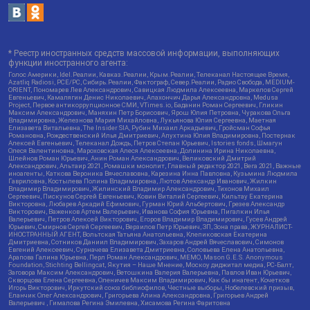
* Реестр иностранных средств массовой информации, выполняющих
функции иностранного агента:
Голос Америки, Idel.Реалии, Кавказ.Реалии, Крым.Реалии, Телеканал Настоящее Время,
Azatliq Radiosi, PCE/PC, Сибирь.Реалии, Фактограф, Север.Реалии, Радио Свобода, MEDIUM-
ORIENT, Пономарев Лев Александрович, Савицкая Людмила Алексеевна, Маркелов Сергей
Евгеньевич, Камалягин Денис Николаевич, Апахончич Дарья Александровна, Medusa
Project, Первое антикоррупционное СМИ, VTimes.io, Баданин Роман Сергеевич, Гликин
Максим Александрович, Маняхин Петр Борисович, Ярош Юлия Петровна, Чуракова Ольга
Владимировна, Железнова Мария Михайловна, Лукьянова Юлия Сергеевна, Маетная
Елизавета Витальевна, The Insider SIA, Рубин Михаил Аркадьевич, Гройсман Софья
Романовна, Рождественский Илья Дмитриевич, Апухтина Юлия Владимировна, Постернак
Алексей Евгеньевич, Телеканал Дождь, Петров Степан Юрьевич, Istories fonds, Шмагун
Олеся Валентиновна, Мароховская Алеся Алексеевна, Долинина Ирина Николаевна,
Шлейнов Роман Юрьевич, Анин Роман Александрович, Великовский Дмитрий
Александрович, Альтаир 2021, Ромашки монолит, Главный редактор 2021, Вега 2021, Важные
иноагенты, Каткова Вероника Вячеславовна, Карезина Инна Павловна, Кузьмина Людмила
Гавриловна, Костылева Полина Владимировна, Лютов Александр Иванович, Жилкин
Владимир Владимирович, Жилинский Владимир Александрович, Тихонов Михаил
Сергеевич, Пискунов Сергей Евгеньевич, Ковин Виталий Сергеевич, Кильтау Екатерина
Викторовна, Любарев Аркадий Ефимович, Гурман Юрий Альбертович, Грезев Александр
Викторович, Важенков Артем Валерьевич, Иванова София Юрьевна, Пигалкин Илья
Валерьевич, Петров Алексей Викторович, Егоров Владимир Владимирович, Гусев Андрей
Юрьевич, Смирнов Сергей Сергеевич, Верзилов Петр Юрьевич, ЗП, Зона права, ЖУРНАЛИСТ-
ИНОСТРАННЫЙ АГЕНТ, Вольтская Татьяна Анатольевна, Клепиковская Екатерина
Дмитриевна, Сотников Даниил Владимирович, Захаров Андрей Вячеславович, Симонов
Евгений Алексеевич, Сурначева Елизавета Дмитриевна, Соловьева Елена Анатольевна,
Арапова Галина Юрьевна, Перл Роман Александрович, МЕМО, Mason G.E.S. Anonymous
Foundation, Stichting Bellingcat, Якутия – Наше Мнение, Москоу диджитал медиа, РС-Балт,
Заговора Максим Александрович, Ветошкина Валерия Валерьевна, Павлов Иван Юрьевич,
Скворцова Елена Сергеевна, Оленичев Максим Владимирович, Как бы инагент, Кочетков
Игорь Викторович, Иркутский союз библиофилов, Честные выборы, Нобелевский призыв,
Еланчик Олег Александрович, Григорьева Алина Александровна, Григорьев Андрей
Валерьевич , Гималова Регина Эмилевна, Хисамова Регина Фаритовна