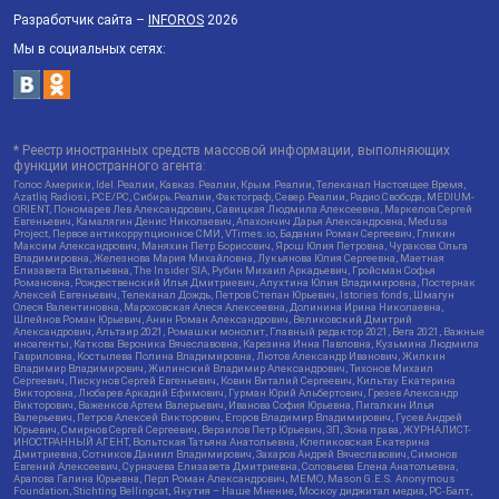
Разработчик сайта –
INFOROS
2026
Мы в социальных сетях:
* Реестр иностранных средств массовой информации, выполняющих
функции иностранного агента:
Голос Америки, Idel.Реалии, Кавказ.Реалии, Крым.Реалии, Телеканал Настоящее Время,
Azatliq Radiosi, PCE/PC, Сибирь.Реалии, Фактограф, Север.Реалии, Радио Свобода, MEDIUM-
ORIENT, Пономарев Лев Александрович, Савицкая Людмила Алексеевна, Маркелов Сергей
Евгеньевич, Камалягин Денис Николаевич, Апахончич Дарья Александровна, Medusa
Project, Первое антикоррупционное СМИ, VTimes.io, Баданин Роман Сергеевич, Гликин
Максим Александрович, Маняхин Петр Борисович, Ярош Юлия Петровна, Чуракова Ольга
Владимировна, Железнова Мария Михайловна, Лукьянова Юлия Сергеевна, Маетная
Елизавета Витальевна, The Insider SIA, Рубин Михаил Аркадьевич, Гройсман Софья
Романовна, Рождественский Илья Дмитриевич, Апухтина Юлия Владимировна, Постернак
Алексей Евгеньевич, Телеканал Дождь, Петров Степан Юрьевич, Istories fonds, Шмагун
Олеся Валентиновна, Мароховская Алеся Алексеевна, Долинина Ирина Николаевна,
Шлейнов Роман Юрьевич, Анин Роман Александрович, Великовский Дмитрий
Александрович, Альтаир 2021, Ромашки монолит, Главный редактор 2021, Вега 2021, Важные
иноагенты, Каткова Вероника Вячеславовна, Карезина Инна Павловна, Кузьмина Людмила
Гавриловна, Костылева Полина Владимировна, Лютов Александр Иванович, Жилкин
Владимир Владимирович, Жилинский Владимир Александрович, Тихонов Михаил
Сергеевич, Пискунов Сергей Евгеньевич, Ковин Виталий Сергеевич, Кильтау Екатерина
Викторовна, Любарев Аркадий Ефимович, Гурман Юрий Альбертович, Грезев Александр
Викторович, Важенков Артем Валерьевич, Иванова София Юрьевна, Пигалкин Илья
Валерьевич, Петров Алексей Викторович, Егоров Владимир Владимирович, Гусев Андрей
Юрьевич, Смирнов Сергей Сергеевич, Верзилов Петр Юрьевич, ЗП, Зона права, ЖУРНАЛИСТ-
ИНОСТРАННЫЙ АГЕНТ, Вольтская Татьяна Анатольевна, Клепиковская Екатерина
Дмитриевна, Сотников Даниил Владимирович, Захаров Андрей Вячеславович, Симонов
Евгений Алексеевич, Сурначева Елизавета Дмитриевна, Соловьева Елена Анатольевна,
Арапова Галина Юрьевна, Перл Роман Александрович, МЕМО, Mason G.E.S. Anonymous
Foundation, Stichting Bellingcat, Якутия – Наше Мнение, Москоу диджитал медиа, РС-Балт,