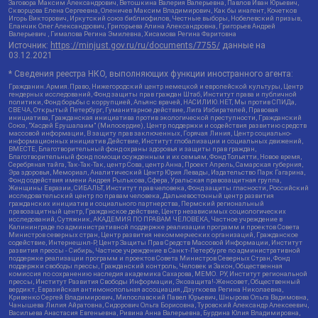
Заговора Максим Александрович, Ветошкина Валерия Валерьевна, Павлов Иван Юрьевич,
Скворцова Елена Сергеевна, Оленичев Максим Владимирович, Как бы инагент, Кочетков
Игорь Викторович, Иркутский союз библиофилов, Честные выборы, Нобелевский призыв,
Еланчик Олег Александрович, Григорьева Алина Александровна, Григорьев Андрей
Валерьевич , Гималова Регина Эмилевна, Хисамова Регина Фаритовна
Источник:
https://minjust.gov.ru/ru/documents/7755/
данные на
03.12.2021
* Сведения реестра НКО, выполняющих функции иностранного агента:
Гражданин.Армия.Право, Нижегородский центр немецкой и европейской культуры, Центр
гендерных исследований, Фонд защиты прав граждан Штаб, Институт права и публичной
политики, Фонд борьбы с коррупцией, Альянс врачей, НАСИЛИЮ.НЕТ, Мы против СПИДа,
СВЕЧА, Открытый Петербург, Гуманитарное действие, Лига Избирателей, Правовая
инициатива, Гражданская инициатива против экологической преступности, Гражданский
Союз, "Хасдей Ерушалаим" (Милосердие), Центр поддержки и содействия развитию средств
массовой информации, В защиту прав заключенных, Горячая Линия, Центр социально-
информационных инициатив Действие, Институт глобализации и социальных движений,
ВМЕСТЕ, Благотворительный фонд охраны здоровья и защиты прав граждан,
Благотворительный фонд помощи осужденным и их семьям, Фонд Тольятти, Новое время,
Серебряная тайга, Так-Так-Так, центр Сова, центр Анна, Проект Апрель, Самарская губерния,
Эра здоровья, Мемориал, Аналитический Центр Юрия Левады, Издательство Парк Гагарина,
Фонд содействия имени Андрея Рылькова, Сфера, Уральская правозащитная группа,
Женщины Евразии, СИБАЛЬТ, Институт прав человека, Фонд защиты гласности, Российский
исследовательский центр по правам человека, Дальневосточный центр развития
гражданских инициатив и социального партнерства, Пермский региональный
правозащитный центр, Гражданское действие, Центр независимых социологических
исследований, Сутяжник, АКАДЕМИЯ ПО ПРАВАМ ЧЕЛОВЕКА, Частное учреждение в
Калининграде по административной поддержке реализации программ и проектов Совета
Министров северных стран, Центр развития некоммерческих организаций, Гражданское
содействие, Интернешнл-Р, Центр Защиты Прав Средств Массовой Информации, Институт
развития прессы - Сибирь, Частное учреждение в Санкт-Петербурге по административной
поддержке реализации программ и проектов Совета Министров Северных Стран, Фонд
поддержки свободы прессы, Гражданский контроль, Человек и Закон, Общественная
комиссия по сохранению наследия академика Сахарова, МЕМО. РУ, Институт региональной
прессы, Институт Развития Свободы Информации, Экозащита!-Женсовет, Общественный
вердикт, Евразийская антимонопольная ассоциация, Дзугкоева Регина Николаевна,
Кривенко Сергей Владимирович, Милославский Павел Юрьевич, Шнырова Ольга Вадимовна,
Чанышева Лилия Айратовна, Сидорович Ольга Борисовна, Туровский Александр Алексеевич,
Васильева Анастасия Евгеньевна, Ривина Анна Валерьевна, Бурдина Юлия Владимировна,