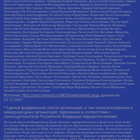
Бойко Анатолий Николаевич, Пивоваров Андрей Сергеевич, Дугин Сергей Георгиевич, Аверин
Виталий Евгеньевич, Барахоев Магомед Бекханович, Шевченко Дмитрий Александрович,
Шарипков Олег Викторович, Мошель Ирина Ароновна, Шведов Григорий Сергеевич,
Пономарев Лев Александрович, Созаев Валерий Валерьевич, Каргалицкий Борис Юльевич,
Исакова Ирина Александровна, Исламов Тимур Рифгатович, Романова Ольга Евгеньевна,
Щаров Сергей Алексадрович, Цирульников Борис Альбертович, Халидова Марина
Владимировна, Людевиг Марина Зариевна, Федотова Галина Анатольевна, Паутов Юрий
Анатольевич, Верховский Александр Маркович, Пислакова-Паркер Марина Петровна,
Кочеткова Татьяна Владимировна, Чуркина Наталья Валерьевна, Акимова Татьяна
Николаевна, Золотарева Екатерина Александровна, Рачинский Ян Збигневич, Жемкова
Елена Борисовна, Гудков Лев Дмитриевич, Илларионова Юлия Юрьевна, Саранг Анна
Васильевна, Захарова Светлана Сергеевна, Щур Татьяна Михайловна, Щур Николай
Алексеевич, Аверин Владимир Анатольевич, Блинушов Андрей Юрьевич, Мосин Алексей
Геннадьевич, Гефтер Валентин Михайлович, Симонов Алексей Кириллович, Флиге Ирина
Анатольевна, Мельникова Валентина Дмитриевна, Вититинова Елена Владимировна,
Баженова Светлана Куприяновна, Исаев Сергей Владимирович, Максимов Сергей
Владимирович, Беляев Сергей Иванович, Голубева Елена Николаевна, Ганнушкина Светлана
Алексеевна, Закс Елена Владимировна, Буртина Елена Юрьевна, Гендель Людмила
Залмановна, Кокорина Екатерина Алексеевна, Шуманов Илья Вячеславович, Арапова Галина
Юрьевна, Свечников Анатолий Мариевич, Прохоров Вадим Юрьевич, Шахова Елена
Владимировна, Подузов Сергей Васильевич, Протасова Ирина Вячеславовна, Литинский
Леонид Борисович, Лукашевский Сергей Маркович, Бахмин Вячеслав Иванович, Шабад
Анатолий Ефимович, Сухих Дарья Николаевна, Орлов Олег Петрович, Добровольская Анна
Дмитриевна, Королева Александра Евгеньевна, Смирнов Владимир Александрович, Вицин
Сергей Ефимович, Золотухин Борис Андреевич, Левинсон Лев Семенович, Локшина Татьяна
Иосифовна, Орлов Олег Петрович, Полякова Мара Федоровна, Резник Генри Маркович,
Захаров Герман Константинович
Источник:
http://unro.minjust.ru/NKOForeignAgent.aspx
данные на
23.12.2021
* Единый федеральный список организаций, в том числе иностранных и
международных организаций, признанных в соответствии с
законодательством Российской Федерации террористическими:
Высший военный Маджлисуль Шура, Конгресс народов Ичкерии и Дагестана, База, Асбат
аль-Ансар, Священная война, Исламская группа, Братья-мусульмане, Партия исламского
освобождения, Лашкар-И-Тайба, Исламская группа, Движение Талибан, Исламская партия
Туркестана, Общество социальных реформ, Общество возрождения исламского наследия,
Дом двух святых, Джунд аш-Шам, Исламский джихад – Джамаат моджахедов, Аль-Каида в
странах исламского Магриба, Имарат Кавказ, АБТО, Правый сектор, Исламское государство,