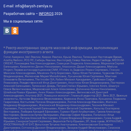
E-mail: info@barysh-zemlya.ru
Разработчик сайта –
INFOROS
2026
Мы в социальных сетях:
* Реестр иностранных средств массовой информации, выполняющих
функции иностранного агента:
Голос Америки, Idel.Реалии, Кавказ.Реалии, Крым.Реалии, Телеканал Настоящее Время,
Azatliq Radiosi, PCE/PC, Сибирь.Реалии, Фактограф, Север.Реалии, Радио Свобода, MEDIUM-
ORIENT, Пономарев Лев Александрович, Савицкая Людмила Алексеевна, Маркелов Сергей
Евгеньевич, Камалягин Денис Николаевич, Апахончич Дарья Александровна, Medusa
Project, Первое антикоррупционное СМИ, VTimes.io, Баданин Роман Сергеевич, Гликин
Максим Александрович, Маняхин Петр Борисович, Ярош Юлия Петровна, Чуракова Ольга
Владимировна, Железнова Мария Михайловна, Лукьянова Юлия Сергеевна, Маетная
Елизавета Витальевна, The Insider SIA, Рубин Михаил Аркадьевич, Гройсман Софья
Романовна, Рождественский Илья Дмитриевич, Апухтина Юлия Владимировна, Постернак
Алексей Евгеньевич, Телеканал Дождь, Петров Степан Юрьевич, Istories fonds, Шмагун
Олеся Валентиновна, Мароховская Алеся Алексеевна, Долинина Ирина Николаевна,
Шлейнов Роман Юрьевич, Анин Роман Александрович, Великовский Дмитрий
Александрович, Альтаир 2021, Ромашки монолит, Главный редактор 2021, Вега 2021, Важные
иноагенты, Каткова Вероника Вячеславовна, Карезина Инна Павловна, Кузьмина Людмила
Гавриловна, Костылева Полина Владимировна, Лютов Александр Иванович, Жилкин
Владимир Владимирович, Жилинский Владимир Александрович, Тихонов Михаил
Сергеевич, Пискунов Сергей Евгеньевич, Ковин Виталий Сергеевич, Кильтау Екатерина
Викторовна, Любарев Аркадий Ефимович, Гурман Юрий Альбертович, Грезев Александр
Викторович, Важенков Артем Валерьевич, Иванова София Юрьевна, Пигалкин Илья
Валерьевич, Петров Алексей Викторович, Егоров Владимир Владимирович, Гусев Андрей
Юрьевич, Смирнов Сергей Сергеевич, Верзилов Петр Юрьевич, ЗП, Зона права, ЖУРНАЛИСТ-
ИНОСТРАННЫЙ АГЕНТ, Вольтская Татьяна Анатольевна, Клепиковская Екатерина
Дмитриевна, Сотников Даниил Владимирович, Захаров Андрей Вячеславович, Симонов
Евгений Алексеевич, Сурначева Елизавета Дмитриевна, Соловьева Елена Анатольевна,