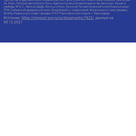
Ак Умут, Русская республика Русь, Арестантское уголовное единство, Башкорт, Нация и
свобода, W.H.С., Фалунь Дафа, Иртыш Ultras, Русский Патриотический клуб-Новокузнецк/
РПК, Сибирский державный союз, Фонд борьбы с коррупцией, Фонд защиты прав граждан,
Штабы Навального, Совет граждан СССР Прикубанского округа г. Краснодара
Источник:
https://minjust.gov.ru/ru/documents/7822/
данные на
08.12.2021