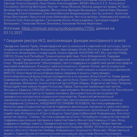
Арапова Галина Юрьевна, Перл Роман Александрович, МЕМО, Mason G.E.S. Anonymous
Foundation, Stichting Bellingcat, Якутия – Наше Мнение, Москоу диджитал медиа, РС-Балт,
Заговора Максим Александрович, Ветошкина Валерия Валерьевна, Павлов Иван Юрьевич,
Скворцова Елена Сергеевна, Оленичев Максим Владимирович, Как бы инагент, Кочетков
Игорь Викторович, Иркутский союз библиофилов, Честные выборы, Нобелевский призыв,
Еланчик Олег Александрович, Григорьева Алина Александровна, Григорьев Андрей
Валерьевич , Гималова Регина Эмилевна, Хисамова Регина Фаритовна
Источник:
https://minjust.gov.ru/ru/documents/7755/
данные на
03.12.2021
* Сведения реестра НКО, выполняющих функции иностранного агента:
Гражданин.Армия.Право, Нижегородский центр немецкой и европейской культуры, Центр
гендерных исследований, Фонд защиты прав граждан Штаб, Институт права и публичной
политики, Фонд борьбы с коррупцией, Альянс врачей, НАСИЛИЮ.НЕТ, Мы против СПИДа,
СВЕЧА, Открытый Петербург, Гуманитарное действие, Лига Избирателей, Правовая
инициатива, Гражданская инициатива против экологической преступности, Гражданский
Союз, "Хасдей Ерушалаим" (Милосердие), Центр поддержки и содействия развитию средств
массовой информации, В защиту прав заключенных, Горячая Линия, Центр социально-
информационных инициатив Действие, Институт глобализации и социальных движений,
ВМЕСТЕ, Благотворительный фонд охраны здоровья и защиты прав граждан,
Благотворительный фонд помощи осужденным и их семьям, Фонд Тольятти, Новое время,
Серебряная тайга, Так-Так-Так, центр Сова, центр Анна, Проект Апрель, Самарская губерния,
Эра здоровья, Мемориал, Аналитический Центр Юрия Левады, Издательство Парк Гагарина,
Фонд содействия имени Андрея Рылькова, Сфера, Уральская правозащитная группа,
Женщины Евразии, СИБАЛЬТ, Институт прав человека, Фонд защиты гласности, Российский
исследовательский центр по правам человека, Дальневосточный центр развития
гражданских инициатив и социального партнерства, Пермский региональный
правозащитный центр, Гражданское действие, Центр независимых социологических
исследований, Сутяжник, АКАДЕМИЯ ПО ПРАВАМ ЧЕЛОВЕКА, Частное учреждение в
Калининграде по административной поддержке реализации программ и проектов Совета
Министров северных стран, Центр развития некоммерческих организаций, Гражданское
содействие, Интернешнл-Р, Центр Защиты Прав Средств Массовой Информации, Институт
развития прессы - Сибирь, Частное учреждение в Санкт-Петербурге по административной
поддержке реализации программ и проектов Совета Министров Северных Стран, Фонд
поддержки свободы прессы, Гражданский контроль, Человек и Закон, Общественная
комиссия по сохранению наследия академика Сахарова, МЕМО. РУ, Институт региональной
прессы, Институт Развития Свободы Информации, Экозащита!-Женсовет, Общественный
вердикт, Евразийская антимонопольная ассоциация, Дзугкоева Регина Николаевна,
Кривенко Сергей Владимирович, Милославский Павел Юрьевич, Шнырова Ольга Вадимовна,