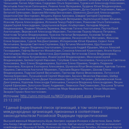
Чанышева Лилия Айратовна, Сидорович Ольга Борисовна, Туровский Александр Алексеевич,
Васильева Анастасия Евгеньевна, Ривина Анна Валерьевна, Бурдина Юлия Владимировна,
Бойко Анатолий Николаевич, Пивоваров Андрей Сергеевич, Дугин Сергей Георгиевич, Аверин
Виталий Евгеньевич, Барахоев Магомед Бекханович, Шевченко Дмитрий Александрович,
Шарипков Олег Викторович, Мошель Ирина Ароновна, Шведов Григорий Сергеевич,
Пономарев Лев Александрович, Созаев Валерий Валерьевич, Каргалицкий Борис Юльевич,
Исакова Ирина Александровна, Исламов Тимур Рифгатович, Романова Ольга Евгеньевна,
Щаров Сергей Алексадрович, Цирульников Борис Альбертович, Халидова Марина
Владимировна, Людевиг Марина Зариевна, Федотова Галина Анатольевна, Паутов Юрий
Анатольевич, Верховский Александр Маркович, Пислакова-Паркер Марина Петровна,
Кочеткова Татьяна Владимировна, Чуркина Наталья Валерьевна, Акимова Татьяна
Николаевна, Золотарева Екатерина Александровна, Рачинский Ян Збигневич, Жемкова
Елена Борисовна, Гудков Лев Дмитриевич, Илларионова Юлия Юрьевна, Саранг Анна
Васильевна, Захарова Светлана Сергеевна, Щур Татьяна Михайловна, Щур Николай
Алексеевич, Аверин Владимир Анатольевич, Блинушов Андрей Юрьевич, Мосин Алексей
Геннадьевич, Гефтер Валентин Михайлович, Симонов Алексей Кириллович, Флиге Ирина
Анатольевна, Мельникова Валентина Дмитриевна, Вититинова Елена Владимировна,
Баженова Светлана Куприяновна, Исаев Сергей Владимирович, Максимов Сергей
Владимирович, Беляев Сергей Иванович, Голубева Елена Николаевна, Ганнушкина Светлана
Алексеевна, Закс Елена Владимировна, Буртина Елена Юрьевна, Гендель Людмила
Залмановна, Кокорина Екатерина Алексеевна, Шуманов Илья Вячеславович, Арапова Галина
Юрьевна, Свечников Анатолий Мариевич, Прохоров Вадим Юрьевич, Шахова Елена
Владимировна, Подузов Сергей Васильевич, Протасова Ирина Вячеславовна, Литинский
Леонид Борисович, Лукашевский Сергей Маркович, Бахмин Вячеслав Иванович, Шабад
Анатолий Ефимович, Сухих Дарья Николаевна, Орлов Олег Петрович, Добровольская Анна
Дмитриевна, Королева Александра Евгеньевна, Смирнов Владимир Александрович, Вицин
Сергей Ефимович, Золотухин Борис Андреевич, Левинсон Лев Семенович, Локшина Татьяна
Иосифовна, Орлов Олег Петрович, Полякова Мара Федоровна, Резник Генри Маркович,
Захаров Герман Константинович
Источник:
http://unro.minjust.ru/NKOForeignAgent.aspx
данные на
23.12.2021
* Единый федеральный список организаций, в том числе иностранных и
международных организаций, признанных в соответствии с
законодательством Российской Федерации террористическими:
Высший военный Маджлисуль Шура, Конгресс народов Ичкерии и Дагестана, База, Асбат
аль-Ансар, Священная война, Исламская группа, Братья-мусульмане, Партия исламского
освобождения, Лашкар-И-Тайба, Исламская группа, Движение Талибан, Исламская партия