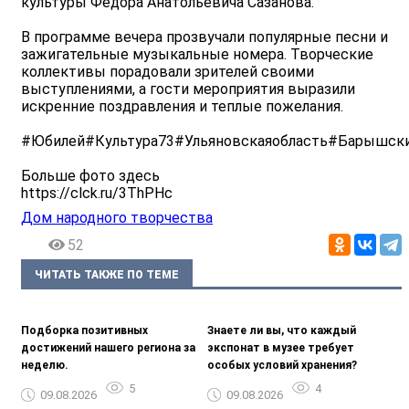
культуры Фёдора Анатольевича Сазанова.
В программе вечера прозвучали популярные песни и
зажигательные музыкальные номера. Творческие
коллективы порадовали зрителей своими
выступлениями, а гости мероприятия выразили
искренние поздравления и теплые пожелания.
#Юбилей#Культура73#Ульяновскаяобласть#Барышск
Больше фото здесь
https://clck.ru/3ThPHc
Дом народного творчества
52
ЧИТАТЬ ТАКЖЕ ПО ТЕМЕ
Подборка позитивных
Знаете ли вы, что каждый
достижений нашего региона за
экспонат в музее требует
неделю.
особых условий хранения?
5
4
09.08.2026
09.08.2026