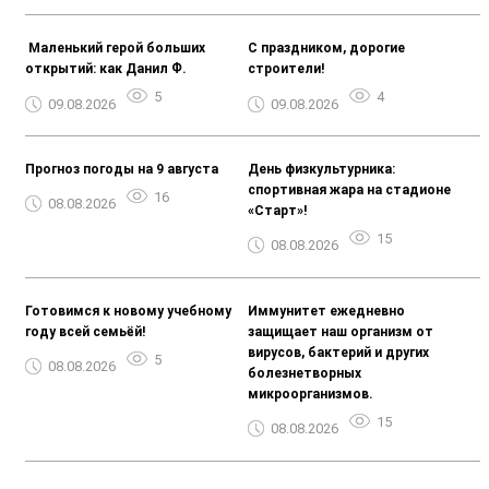
️ Маленький герой больших
С праздником, дорогие
открытий: как Данил Ф.
строители!
5
4
09.08.2026
09.08.2026
Прогноз погоды на 9 августа
День физкультурника:
спортивная жара на стадионе
16
08.08.2026
«Старт»!
15
08.08.2026
Готовимся к новому учебному
Иммунитет ежедневно
году всей семьёй!
защищает наш организм от
вирусов, бактерий и других
5
08.08.2026
болезнетворных
микроорганизмов.
15
08.08.2026