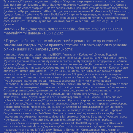
Туркестана, Общество социальных реформ, Общество возрождения исламского наследия,
Дом двух святых, Джунд аш-Шам, Исламский джихад – Джамаат моджахедов, Аль-Каида в
странах исламского Магриба, Имарат Кавказ, АБТО, Правый сектор, Исламское государство,
Джабха аль-Нусра ли-Ахль аш-Шам, Народное ополчение имени К. Минина и Д. Пожарского,
Аджр от Аллаха Субхану уа Тагьаля SHAM, АУМ Синрике, Муджахеды джамаата Ат-Тавхида
Валь-Джихад, Чистопольский Джамаат, Рохнамо ба суи давлати исломи, Террористическое
сообщество Сеть, Катиба Таухид валь-Джихад, Хайят Тахрир аш-Шам, Ахлю Сунна Валь
Джамаа
Источник:
http://nac.gov.ru/terroristicheskie-i-ekstremistskie-organizacii-i-
materialy.html
данные на
06.12.2021
* Перечень общественных объединений и религиозных организаций в
отношении которых судом принято вступившее в законную силу решение
о ликвидации или запрете деятельности:
Национал-большевистская партия, ВЕК РА, Рада земли Кубанской Духовно Родовой
Державы Русь, организация Асгардская Славянская Община, Община Капища Веды Перуна,
Мужская Духовная Семинария Духовное Учреждение, Нурджулар, К Богодержавию, Таблиги
Джамаат, Свидетели Иеговы, Русское национальное единство, Национал-социалистическое
общество, Джамаат мувахидов, Объединенный Вилайат Кабарды, Балкарии и Карачая, Союз
славян, Ат-Такфир Валь-Хиджра, Пит Буль, Национал-социалистическая рабочая партия
России, Славянский союз, Формат-18, Благородный Орден Дьявола, Армия воли народа,
Национальная Социалистическая Инициатива города Череповца, Духовно-Родовая Держава
Русь, Русское национальное единство, Древнерусской Инглистической церкви
Православных Староверов-Инглингов, Русский общенациональный союз, Движение против
нелегальной иммиграции, Кровь и Честь, О свободе совести и о религиозных объединениях,
Омская организация общественного политического движения Русское национальное
единство, Северное Братство, Клуб Болельщиков Футбольного Клуба Динамо,
Файзрахманисты, Мусульманская религиозная организация п. Боровский Тюменского
района Тюменской области, Община Коренного Русского народа Щелковского района,
Правый сектор, Украинская национальная ассамблея – Украинская народная самооборона,
Украинская повстанческая армия, Тризуб им. Степана Бандеры, Братство, Белый Крест,
Misanthropic division, Религиозное объединение последователей инглиизма, Народная
Социальная Инициатива, TulaSkins, Этнополитическое объединение Русские, Русское
национальное объединение Атака, Мечеть Мирмамеда, Община Коренного Русского народа
г. Астрахани, ВОЛЯ, Меджлис крымскотатарского народа, Рубеж Севера, ТОЙС, О
противодействии экстремистской деятельности, РЕВТАТПОД, Артподготовка, Штольц, В
честь иконы Божией Матери Державная, Сектор 16, Независимость, Фирма, Молодежная
правозащитная группа МПГ, Курсом Правды и Единения, Каракольская инициативная
группа, Автоград Крю, Союз Славянских Сил Руси, Алля-Аят, Благотворительный пансионат