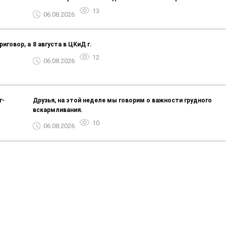
13
06.08.2026
риговор, а
8 августа в ЦКиД г.
12
06.08.2026
г-
Друзья, на этой неделе мы говорим о важности грудного
вскармливания.
10
06.08.2026