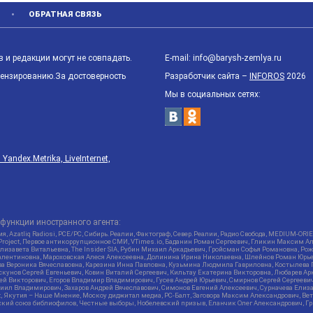
ОБРАТНАЯ СВЯЗЬ
 и редакции могут не совпадать.
E-mail: info@barysh-zemlya.ru
цензированию.За достоверность
Разработчик сайта –
INFOROS
2026
Мы в социальных сетях:
ndex.Metrika, LiveInternet,
функции иностранного агента:
я, Azatliq Radiosi, PCE/PC, Сибирь.Реалии, Фактограф, Север.Реалии, Радио Свобода, MEDIUM-O
roject, Первое антикоррупционное СМИ, VTimes.io, Баданин Роман Сергеевич, Гликин Максим А
изавета Витальевна, The Insider SIA, Рубин Михаил Аркадьевич, Гройсман Софья Романовна, Р
ся Валентиновна, Мароховская Алеся Алексеевна, Долинина Ирина Николаевна, Шлейнов Роман Юр
кова Вероника Вячеславовна, Карезина Инна Павловна, Кузьмина Людмила Гавриловна, Костыле
унов Сергей Евгеньевич, Ковин Виталий Сергеевич, Кильтау Екатерина Викторовна, Любарев Ар
сей Викторович, Егоров Владимир Владимирович, Гусев Андрей Юрьевич, Смирнов Сергей Сергеев
ил Владимирович, Захаров Андрей Вячеславович, Симонов Евгений Алексеевич, Сурначева Елиза
at, Якутия – Наше Мнение, Москоу диджитал медиа, РС-Балт, Заговора Максим Александрович, Ве
кий союз библиофилов, Честные выборы, Нобелевский призыв, Еланчик Олег Александрович, Гри