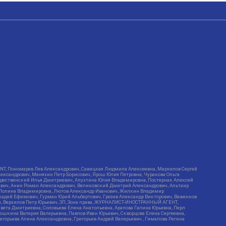
RIENT, Пономарев Лев Александрович, Савицкая Людмила Алексеевна, Маркелов Сергей
лександрович, Маняхин Петр Борисович, Ярош Юлия Петровна, Чуракова Ольга
ождественский Илья Дмитриевич, Апухтина Юлия Владимировна, Постернак Алексей
ьевич, Анин Роман Александрович, Великовский Дмитрий Александрович, Альтаир
ва Полина Владимировна, Лютов Александр Иванович, Жилкин Владимир
кадий Ефимович, Гурман Юрий Альбертович, Грезев Александр Викторович, Важенков
ич, Верзилов Петр Юрьевич, ЗП, Зона права, ЖУРНАЛИСТ-ИНОСТРАННЫЙ АГЕНТ,
вета Дмитриевна, Соловьева Елена Анатольевна, Арапова Галина Юрьевна, Перл
тошкина Валерия Валерьевна, Павлов Иван Юрьевич, Скворцова Елена Сергеевна,
горьева Алина Александровна, Григорьев Андрей Валерьевич , Гималова Регина