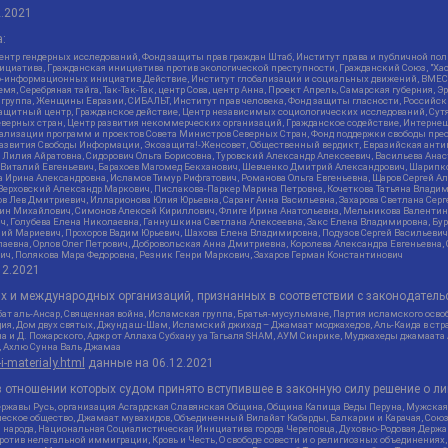
2.2021
:
нтр гендерных исследований, Фонд защиты прав граждан Штаб, Институт права и публичной пол
нициатива, Гражданская инициатива против экологической преступности, Гражданский Союз, "Ха
о-информационных инициатив Действие, Институт глобализации и социальных движений, ВМЕСТ
, Серебряная тайга, Так-Так-Так, центр Сова, центр Анна, Проект Апрель, Самарская губерния, 
 группа, Женщины Евразии, СИБАЛЬТ, Институт прав человека, Фонд защиты гласности, Российс
защитный центр, Гражданское действие, Центр независимых социологических исследований, С
верных стран, Центр развития некоммерческих организаций, Гражданское содействие, Интерне
реализации программ и проектов Совета Министров Северных Стран, Фонд поддержки свободы пре
Развития Свободы Информации, Экозащита!-Женсовет, Общественный вердикт, Евразийская анти
лия Айратовна, Сидорович Ольга Борисовна, Туровский Александр Алексеевич, Васильева Анаст
н Виталий Евгеньевич, Барахоев Магомед Бекханович, Шевченко Дмитрий Александрович, Шарипк
а Ирина Александровна, Исламов Тимур Рифгатович, Романова Ольга Евгеньевна, Щаров Сергей А
Верховский Александр Маркович, Пислакова-Паркер Марина Петровна, Кочеткова Татьяна Владим
в Лев Дмитриевич, Илларионова Юлия Юрьевна, Саранг Анна Васильевна, Захарова Светлана Сер
тин Михайлович, Симонов Алексей Кириллович, Флиге Ирина Анатольевна, Мельникова Валентин
ч, Голубева Елена Николаевна, Ганнушкина Светлана Алексеевна, Закс Елена Владимировна, Бу
лий Мариевич, Прохоров Вадим Юрьевич, Шахова Елена Владимировна, Подузов Сергей Васильеви
аевна, Орлов Олег Петрович, Добровольская Анна Дмитриевна, Королева Александра Евгеньевна
ич, Полякова Мара Федоровна, Резник Генри Маркович, Захаров Герман Константинович
12.2021
ых и международных организаций, признанных в соответствии с законодатель
ат аль-Ансар, Священная война, Исламская группа, Братья-мусульмане, Партия исламского осво
ия, Дом двух святых, Джунд аш-Шам, Исламский джихад – Джамаат моджахедов, Аль-Каида в стра
а и Д. Пожарского, Аджр от Аллаха Субхану уа Тагьаля SHAM, АУМ Синрике, Муджахеды джамаата
м, Ахлю Сунна Валь Джамаа
-i-materialy.html
данные на
06.12.2021
 отношении которых судом принято вступившее в законную силу решение о ли
ержавы Русь, организация Асгардская Славянская Община, Община Капища Веды Перуна, Мужская
еское общество, Джамаат мувахидов, Объединенный Вилайат Кабарды, Балкарии и Карачая, Союз 
и народа, Национальная Социалистическая Инициатива города Череповца, Духовно-Родовая Держа
тив нелегальной иммиграции, Кровь и Честь, О свободе совести и о религиозных объединениях