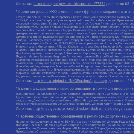
Источник:
https://minjust.gov.ru/ru/documents/7755/
данные на
03.1
* Сведения реестра НКО, выполняющих функции иностранного агента
Гражданин.Армия.Право, Нижегородский центр немецкой и европейской культуры, Це
СВЕЧА, Открытый Петербург, Гуманитарное действие, Лига Избирателей, Правовая и
массовой информации, В защиту прав заключенных, Горячая Линия, Центр социальн
Благотворительный фонд помощи осужденным и их семьям, Фонд Тольятти, Новое время
Гагарина, Фонд содействия имени Андрея Рылькова, Сфера, Уральская правозащитная
гражданских инициатив и социального партнерства, Пермский региональный право
административной поддержке реализации программ и проектов Совета Министров се
- Сибирь, Частное учреждение в Санкт-Петербурге по административной поддержке 
наследия академика Сахарова, МЕМО. РУ, Институт региональной прессы, Институт 
Владимирович, Милославский Павел Юрьевич, Шнырова Ольга Вадимовна, Чанышева Ли
Анатолий Николаевич, Пивоваров Андрей Сергеевич, Дугин Сергей Георгиевич, Авери
Лев Александрович, Созаев Валерий Валерьевич, Каргалицкий Борис Юльевич, Исаков
Людевиг Марина Зариевна, Федотова Галина Анатольевна, Паутов Юрий Анатольевич, 
Екатерина Александровна, Рачинский Ян Збигневич, Жемкова Елена Борисовна, Гудко
Анатольевич, Блинушов Андрей Юрьевич, Мосин Алексей Геннадьевич, Гефтер Вален
Исаев Сергей Владимирович, Максимов Сергей Владимирович, Беляев Сергей Иванови
Алексеевна, Шуманов Илья Вячеславович, Арапова Галина Юрьевна, Свечников Анато
Маркович, Бахмин Вячеслав Иванович, Шабад Анатолий Ефимович, Сухих Дарья Никол
Андреевич, Левинсон Лев Семенович, Локшина Татьяна Иосифовна, Орлов Олег Петров
Источник:
http://unro.minjust.ru/NKOForeignAgent.aspx
данные на
23.
* Единый федеральный список организаций, в том числе иностранн
Высший военный Маджлисуль Шура, Конгресс народов Ичкерии и Дагестана, База, Асб
Туркестана, Общество социальных реформ, Общество возрождения исламского наслед
государство, Джабха аль-Нусра ли-Ахль аш-Шам, Народное ополчение имени К. Минин
Террористическое сообщество Сеть, Катиба Таухид валь-Джихад, Хайят Тахрир аш-Ша
Источник:
http://nac.gov.ru/terroristicheskie-i-ekstremistskie-organizacii
* Перечень общественных объединений и религиозных организаций в
Национал-большевистская партия, ВЕК РА, Рада земли Кубанской Духовно Родовой Д
Джамаат, Свидетели Иеговы, Русское национальное единство, Национал-социалистич
партия России, Славянский союз, Формат-18, Благородный Орден Дьявола, Армия вол
Православных Староверов-Инглингов, Русский общенациональный союз, Движение про