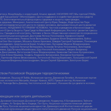
итики, Фонд борьбы с коррупцией, Альянс врачей, НАСИЛИЮ.НЕТ, Мы против СПИДа,
сдей Ерушалаим" (Милосердие), Центр поддержки и содействия развитию средств
Е, Благотворительный фонд охраны здоровья и защиты прав граждан,
Эра здоровья, Мемориал, Аналитический Центр Юрия Левады, Издательство Парк
кий исследовательский центр по правам человека, Дальневосточный центр развития
утяжник, АКАДЕМИЯ ПО ПРАВАМ ЧЕЛОВЕКА, Частное учреждение в Калининграде по
шнл-Р, Центр Защиты Прав Средств Массовой Информации, Институт развития прессы
ссы, Гражданский контроль, Человек и Закон, Общественная комиссия по сохранению
монопольная ассоциация, Дзугкоева Регина Николаевна, Кривенко Сергей
асия Евгеньевна, Ривина Анна Валерьевна, Бурдина Юлия Владимировна, Бойко
ов Олег Викторович, Мошель Ирина Ароновна, Шведов Григорий Сергеевич, Пономарев
лексадрович, Цирульников Борис Альбертович, Халидова Марина Владимировна,
ировна, Чуркина Наталья Валерьевна, Акимова Татьяна Николаевна, Золотарева
геевна, Щур Татьяна Михайловна, Щур Николай Алексеевич, Аверин Владимир
а Дмитриевна, Вититинова Елена Владимировна, Баженова Светлана Куприяновна,
ртина Елена Юрьевна, Гендель Людмила Залмановна, Кокорина Екатерина
ч, Протасова Ирина Вячеславовна, Литинский Леонид Борисович, Лукашевский Сергей
, Смирнов Владимир Александрович, Вицин Сергей Ефимович, Золотухин Борис
ством Российской Федерации террористическими:
бождения, Лашкар-И-Тайба, Исламская группа, Движение Талибан, Исламская партия
нах исламского Магриба, Имарат Кавказ, АБТО, Правый сектор, Исламское
 Ат-Тавхида Валь-Джихад, Чистопольский Джамаат, Рохнамо ба суи давлати исломи,
квидации или запрете деятельности:
 Духовная Семинария Духовное Учреждение, Нурджулар, К Богодержавию, Таблиги
славян, Ат-Такфир Валь-Хиджра, Пит Буль, Национал-социалистическая рабочая
ва Русь, Русское национальное единство, Древнерусской Инглистической церкви
, Омская организация общественного политического движения Русское национальное