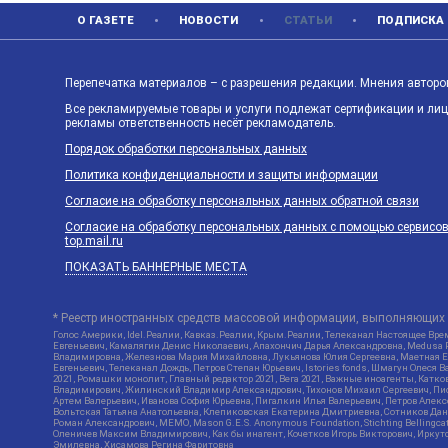
О ГАЗЕТЕ
НОВОСТИ
СТАТЬИ
ПОДПИСКА
Перепечатка материалов – с разрешения редакции. Мнения авторов
Все рекламируемые товары и услуги подлежат сертификации и ли
рекламы ответственность несёт рекламодатель.
Порядок обработки персональных данных
Политика конфиденциальности и защиты информации
Согласие на обработку персональных данных обратной связи
Согласие на обработку персональных данных с помощью сервисов Ya
top.mail.ru
ПОКАЗАТЬ БАННЕРНЫЕ МЕСТА
* Реестр иностранных средств массовой информации, выполняющих 
Голос Америки, Idel.Реалии, Кавказ.Реалии, Крым.Реалии, Телеканал Настоящее Врем
Евгеньевич, Камалягин Денис Николаевич, Апахончич Дарья Александровна, Medusa P
Владимировна, Железнова Мария Михайловна, Лукьянова Юлия Сергеевна, Маетная Ел
Евгеньевич, Телеканал Дождь, Петров Степан Юрьевич, Istories fonds, Шмагун Оле
2021, Ромашки монолит, Главный редактор 2021, Вега 2021, Важные иноагенты, Кат
Владимирович, Жилинский Владимир Александрович, Тихонов Михаил Сергеевич, Писк
Артем Валерьевич, Иванова София Юрьевна, Пигалкин Илья Валерьевич, Петров Алек
Вольтская Татьяна Анатольевна, Клепиковская Екатерина Дмитриевна, Сотников Дани
Роман Александрович, МЕМО, Mason G.E.S. Anonymous Foundation, Stichting Bellingc
Оленичев Максим Владимирович, Как бы инагент, Кочетков Игорь Викторович, Иркутс
Эмилевна, Хисамова Регина Фаритовна