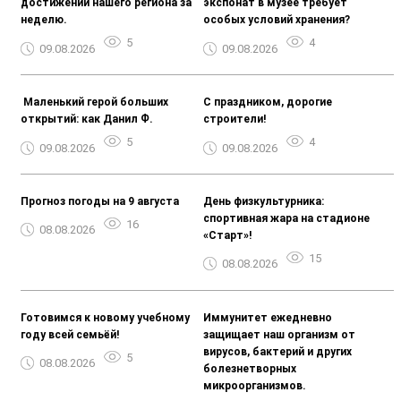
достижений нашего региона за
экспонат в музее требует
неделю.
особых условий хранения?
5
4
09.08.2026
09.08.2026
️ Маленький герой больших
С праздником, дорогие
открытий: как Данил Ф.
строители!
5
4
09.08.2026
09.08.2026
Прогноз погоды на 9 августа
День физкультурника:
спортивная жара на стадионе
16
08.08.2026
«Старт»!
15
08.08.2026
Готовимся к новому учебному
Иммунитет ежедневно
году всей семьёй!
защищает наш организм от
вирусов, бактерий и других
5
08.08.2026
болезнетворных
микроорганизмов.