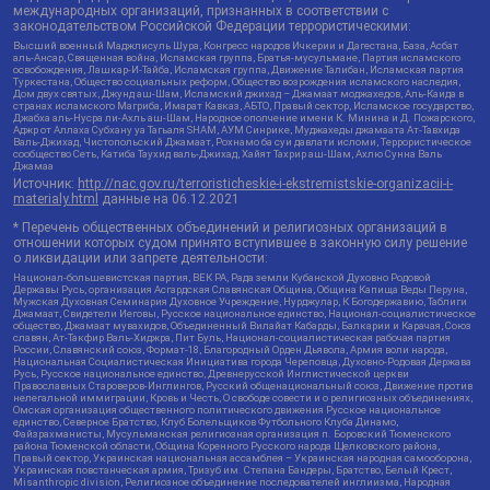
международных организаций, признанных в соответствии с
законодательством Российской Федерации террористическими:
Высший военный Маджлисуль Шура, Конгресс народов Ичкерии и Дагестана, База, Асбат
аль-Ансар, Священная война, Исламская группа, Братья-мусульмане, Партия исламского
освобождения, Лашкар-И-Тайба, Исламская группа, Движение Талибан, Исламская партия
Туркестана, Общество социальных реформ, Общество возрождения исламского наследия,
Дом двух святых, Джунд аш-Шам, Исламский джихад – Джамаат моджахедов, Аль-Каида в
странах исламского Магриба, Имарат Кавказ, АБТО, Правый сектор, Исламское государство,
Джабха аль-Нусра ли-Ахль аш-Шам, Народное ополчение имени К. Минина и Д. Пожарского,
Аджр от Аллаха Субхану уа Тагьаля SHAM, АУМ Синрике, Муджахеды джамаата Ат-Тавхида
Валь-Джихад, Чистопольский Джамаат, Рохнамо ба суи давлати исломи, Террористическое
сообщество Сеть, Катиба Таухид валь-Джихад, Хайят Тахрир аш-Шам, Ахлю Сунна Валь
Джамаа
Источник:
http://nac.gov.ru/terroristicheskie-i-ekstremistskie-organizacii-i-
materialy.html
данные на
06.12.2021
* Перечень общественных объединений и религиозных организаций в
отношении которых судом принято вступившее в законную силу решение
о ликвидации или запрете деятельности:
Национал-большевистская партия, ВЕК РА, Рада земли Кубанской Духовно Родовой
Державы Русь, организация Асгардская Славянская Община, Община Капища Веды Перуна,
Мужская Духовная Семинария Духовное Учреждение, Нурджулар, К Богодержавию, Таблиги
Джамаат, Свидетели Иеговы, Русское национальное единство, Национал-социалистическое
общество, Джамаат мувахидов, Объединенный Вилайат Кабарды, Балкарии и Карачая, Союз
славян, Ат-Такфир Валь-Хиджра, Пит Буль, Национал-социалистическая рабочая партия
России, Славянский союз, Формат-18, Благородный Орден Дьявола, Армия воли народа,
Национальная Социалистическая Инициатива города Череповца, Духовно-Родовая Держава
Русь, Русское национальное единство, Древнерусской Инглистической церкви
Православных Староверов-Инглингов, Русский общенациональный союз, Движение против
нелегальной иммиграции, Кровь и Честь, О свободе совести и о религиозных объединениях,
Омская организация общественного политического движения Русское национальное
единство, Северное Братство, Клуб Болельщиков Футбольного Клуба Динамо,
Файзрахманисты, Мусульманская религиозная организация п. Боровский Тюменского
района Тюменской области, Община Коренного Русского народа Щелковского района,
Правый сектор, Украинская национальная ассамблея – Украинская народная самооборона,
Украинская повстанческая армия, Тризуб им. Степана Бандеры, Братство, Белый Крест,
Misanthropic division, Религиозное объединение последователей инглиизма, Народная