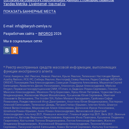
Yandex.Metrika, LiveInternet, top.mail.ru
ПОКАЗАТЬ БАННЕРНЫЕ МЕСТА
E-mail: info@barysh-zemlya.ru
Разработчик сайта –
INFOROS
2026
Мы в социальных сетях:
* Реестр иностранных средств массовой информации, выполняющих
функции иностранного агента:
Голос Америки, Idel.Реалии, Кавказ.Реалии, Крым.Реалии, Телеканал Настоящее Время,
Azatliq Radiosi, PCE/PC, Сибирь.Реалии, Фактограф, Север.Реалии, Радио Свобода, MEDIUM-
ORIENT, Пономарев Лев Александрович, Савицкая Людмила Алексеевна, Маркелов Сергей
Евгеньевич, Камалягин Денис Николаевич, Апахончич Дарья Александровна, Medusa
Project, Первое антикоррупционное СМИ, VTimes.io, Баданин Роман Сергеевич, Гликин
Максим Александрович, Маняхин Петр Борисович, Ярош Юлия Петровна, Чуракова Ольга
Владимировна, Железнова Мария Михайловна, Лукьянова Юлия Сергеевна, Маетная
Елизавета Витальевна, The Insider SIA, Рубин Михаил Аркадьевич, Гройсман Софья
Романовна, Рождественский Илья Дмитриевич, Апухтина Юлия Владимировна, Постернак
Алексей Евгеньевич, Телеканал Дождь, Петров Степан Юрьевич, Istories fonds, Шмагун
Олеся Валентиновна, Мароховская Алеся Алексеевна, Долинина Ирина Николаевна,
Шлейнов Роман Юрьевич, Анин Роман Александрович, Великовский Дмитрий
Александрович, Альтаир 2021, Ромашки монолит, Главный редактор 2021, Вега 2021, Важные
иноагенты, Каткова Вероника Вячеславовна, Карезина Инна Павловна, Кузьмина Людмила
Гавриловна, Костылева Полина Владимировна, Лютов Александр Иванович, Жилкин
Владимир Владимирович, Жилинский Владимир Александрович, Тихонов Михаил
Сергеевич, Пискунов Сергей Евгеньевич, Ковин Виталий Сергеевич, Кильтау Екатерина