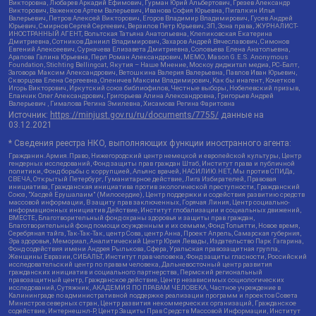
Викторовна, Любарев Аркадий Ефимович, Гурман Юрий Альбертович, Грезев Александр
Викторович, Важенков Артем Валерьевич, Иванова София Юрьевна, Пигалкин Илья
Валерьевич, Петров Алексей Викторович, Егоров Владимир Владимирович, Гусев Андрей
Юрьевич, Смирнов Сергей Сергеевич, Верзилов Петр Юрьевич, ЗП, Зона права, ЖУРНАЛИСТ-
ИНОСТРАННЫЙ АГЕНТ, Вольтская Татьяна Анатольевна, Клепиковская Екатерина
Дмитриевна, Сотников Даниил Владимирович, Захаров Андрей Вячеславович, Симонов
Евгений Алексеевич, Сурначева Елизавета Дмитриевна, Соловьева Елена Анатольевна,
Арапова Галина Юрьевна, Перл Роман Александрович, МЕМО, Mason G.E.S. Anonymous
Foundation, Stichting Bellingcat, Якутия – Наше Мнение, Москоу диджитал медиа, РС-Балт,
Заговора Максим Александрович, Ветошкина Валерия Валерьевна, Павлов Иван Юрьевич,
Скворцова Елена Сергеевна, Оленичев Максим Владимирович, Как бы инагент, Кочетков
Игорь Викторович, Иркутский союз библиофилов, Честные выборы, Нобелевский призыв,
Еланчик Олег Александрович, Григорьева Алина Александровна, Григорьев Андрей
Валерьевич , Гималова Регина Эмилевна, Хисамова Регина Фаритовна
Источник:
https://minjust.gov.ru/ru/documents/7755/
данные на
03.12.2021
* Сведения реестра НКО, выполняющих функции иностранного агента:
Гражданин.Армия.Право, Нижегородский центр немецкой и европейской культуры, Центр
гендерных исследований, Фонд защиты прав граждан Штаб, Институт права и публичной
политики, Фонд борьбы с коррупцией, Альянс врачей, НАСИЛИЮ.НЕТ, Мы против СПИДа,
СВЕЧА, Открытый Петербург, Гуманитарное действие, Лига Избирателей, Правовая
инициатива, Гражданская инициатива против экологической преступности, Гражданский
Союз, "Хасдей Ерушалаим" (Милосердие), Центр поддержки и содействия развитию средств
массовой информации, В защиту прав заключенных, Горячая Линия, Центр социально-
информационных инициатив Действие, Институт глобализации и социальных движений,
ВМЕСТЕ, Благотворительный фонд охраны здоровья и защиты прав граждан,
Благотворительный фонд помощи осужденным и их семьям, Фонд Тольятти, Новое время,
Серебряная тайга, Так-Так-Так, центр Сова, центр Анна, Проект Апрель, Самарская губерния,
Эра здоровья, Мемориал, Аналитический Центр Юрия Левады, Издательство Парк Гагарина,
Фонд содействия имени Андрея Рылькова, Сфера, Уральская правозащитная группа,
Женщины Евразии, СИБАЛЬТ, Институт прав человека, Фонд защиты гласности, Российский
исследовательский центр по правам человека, Дальневосточный центр развития
гражданских инициатив и социального партнерства, Пермский региональный
правозащитный центр, Гражданское действие, Центр независимых социологических
исследований, Сутяжник, АКАДЕМИЯ ПО ПРАВАМ ЧЕЛОВЕКА, Частное учреждение в
Калининграде по административной поддержке реализации программ и проектов Совета
Министров северных стран, Центр развития некоммерческих организаций, Гражданское
содействие, Интернешнл-Р, Центр Защиты Прав Средств Массовой Информации, Институт