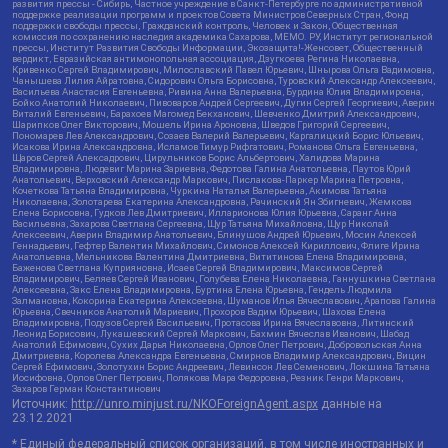
развития прессы - Сибирь, Частное учреждение в Санкт-Петербурге по административной
поддержке реализации программ и проектов Совета Министров Северных Стран, Фонд
поддержки свободы прессы, Гражданский контроль, Человек и Закон, Общественная
комиссия по сохранению наследия академика Сахарова, МЕМО. РУ, Институт региональной
прессы, Институт Развития Свободы Информации, Экозащита!-Женсовет, Общественный
вердикт, Евразийская антимонопольная ассоциация, Дзугкоева Регина Николаевна,
Кривенко Сергей Владимирович, Милославский Павел Юрьевич, Шнырова Ольга Вадимовна,
Чанышева Лилия Айратовна, Сидорович Ольга Борисовна, Туровский Александр Алексеевич,
Васильева Анастасия Евгеньевна, Ривина Анна Валерьевна, Бурдина Юлия Владимировна,
Бойко Анатолий Николаевич, Пивоваров Андрей Сергеевич, Дугин Сергей Георгиевич, Аверин
Виталий Евгеньевич, Барахоев Магомед Бекханович, Шевченко Дмитрий Александрович,
Шарипков Олег Викторович, Мошель Ирина Ароновна, Шведов Григорий Сергеевич,
Пономарев Лев Александрович, Созаев Валерий Валерьевич, Каргалицкий Борис Юльевич,
Исакова Ирина Александровна, Исламов Тимур Рифгатович, Романова Ольга Евгеньевна,
Щаров Сергей Алексадрович, Цирульников Борис Альбертович, Халидова Марина
Владимировна, Людевиг Марина Зариевна, Федотова Галина Анатольевна, Паутов Юрий
Анатольевич, Верховский Александр Маркович, Пислакова-Паркер Марина Петровна,
Кочеткова Татьяна Владимировна, Чуркина Наталья Валерьевна, Акимова Татьяна
Николаевна, Золотарева Екатерина Александровна, Рачинский Ян Збигневич, Жемкова
Елена Борисовна, Гудков Лев Дмитриевич, Илларионова Юлия Юрьевна, Саранг Анна
Васильевна, Захарова Светлана Сергеевна, Щур Татьяна Михайловна, Щур Николай
Алексеевич, Аверин Владимир Анатольевич, Блинушов Андрей Юрьевич, Мосин Алексей
Геннадьевич, Гефтер Валентин Михайлович, Симонов Алексей Кириллович, Флиге Ирина
Анатольевна, Мельникова Валентина Дмитриевна, Вититинова Елена Владимировна,
Баженова Светлана Куприяновна, Исаев Сергей Владимирович, Максимов Сергей
Владимирович, Беляев Сергей Иванович, Голубева Елена Николаевна, Ганнушкина Светлана
Алексеевна, Закс Елена Владимировна, Буртина Елена Юрьевна, Гендель Людмила
Залмановна, Кокорина Екатерина Алексеевна, Шуманов Илья Вячеславович, Арапова Галина
Юрьевна, Свечников Анатолий Мариевич, Прохоров Вадим Юрьевич, Шахова Елена
Владимировна, Подузов Сергей Васильевич, Протасова Ирина Вячеславовна, Литинский
Леонид Борисович, Лукашевский Сергей Маркович, Бахмин Вячеслав Иванович, Шабад
Анатолий Ефимович, Сухих Дарья Николаевна, Орлов Олег Петрович, Добровольская Анна
Дмитриевна, Королева Александра Евгеньевна, Смирнов Владимир Александрович, Вицин
Сергей Ефимович, Золотухин Борис Андреевич, Левинсон Лев Семенович, Локшина Татьяна
Иосифовна, Орлов Олег Петрович, Полякова Мара Федоровна, Резник Генри Маркович,
Захаров Герман Константинович
Источник:
http://unro.minjust.ru/NKOForeignAgent.aspx
данные на
23.12.2021
* Единый федеральный список организаций, в том числе иностранных и