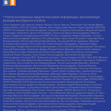
* Реестр иностранных средств массовой информации, выполняющих
функции иностранного агента:
Голос Америки, Idel.Реалии, Кавказ.Реалии, Крым.Реалии, Телеканал Настоящее Время,
Azatliq Radiosi, PCE/PC, Сибирь.Реалии, Фактограф, Север.Реалии, Радио Свобода, MEDIUM-
ORIENT, Пономарев Лев Александрович, Савицкая Людмила Алексеевна, Маркелов Сергей
Евгеньевич, Камалягин Денис Николаевич, Апахончич Дарья Александровна, Medusa
Project, Первое антикоррупционное СМИ, VTimes.io, Баданин Роман Сергеевич, Гликин
Максим Александрович, Маняхин Петр Борисович, Ярош Юлия Петровна, Чуракова Ольга
Владимировна, Железнова Мария Михайловна, Лукьянова Юлия Сергеевна, Маетная
Елизавета Витальевна, The Insider SIA, Рубин Михаил Аркадьевич, Гройсман Софья
Романовна, Рождественский Илья Дмитриевич, Апухтина Юлия Владимировна, Постернак
Алексей Евгеньевич, Телеканал Дождь, Петров Степан Юрьевич, Istories fonds, Шмагун
Олеся Валентиновна, Мароховская Алеся Алексеевна, Долинина Ирина Николаевна,
Шлейнов Роман Юрьевич, Анин Роман Александрович, Великовский Дмитрий
Александрович, Альтаир 2021, Ромашки монолит, Главный редактор 2021, Вега 2021, Важные
иноагенты, Каткова Вероника Вячеславовна, Карезина Инна Павловна, Кузьмина Людмила
Гавриловна, Костылева Полина Владимировна, Лютов Александр Иванович, Жилкин
Владимир Владимирович, Жилинский Владимир Александрович, Тихонов Михаил
Сергеевич, Пискунов Сергей Евгеньевич, Ковин Виталий Сергеевич, Кильтау Екатерина
Викторовна, Любарев Аркадий Ефимович, Гурман Юрий Альбертович, Грезев Александр
Викторович, Важенков Артем Валерьевич, Иванова София Юрьевна, Пигалкин Илья
Валерьевич, Петров Алексей Викторович, Егоров Владимир Владимирович, Гусев Андрей
Юрьевич, Смирнов Сергей Сергеевич, Верзилов Петр Юрьевич, ЗП, Зона права, ЖУРНАЛИСТ-
ИНОСТРАННЫЙ АГЕНТ, Вольтская Татьяна Анатольевна, Клепиковская Екатерина
Дмитриевна, Сотников Даниил Владимирович, Захаров Андрей Вячеславович, Симонов
Евгений Алексеевич, Сурначева Елизавета Дмитриевна, Соловьева Елена Анатольевна,
Арапова Галина Юрьевна, Перл Роман Александрович, МЕМО, Mason G.E.S. Anonymous
Foundation, Stichting Bellingcat, Якутия – Наше Мнение, Москоу диджитал медиа, РС-Балт,
Заговора Максим Александрович, Ветошкина Валерия Валерьевна, Павлов Иван Юрьевич,
Скворцова Елена Сергеевна, Оленичев Максим Владимирович, Как бы инагент, Кочетков
Игорь Викторович, Иркутский союз библиофилов, Честные выборы, Нобелевский призыв,
Еланчик Олег Александрович, Григорьева Алина Александровна, Григорьев Андрей
Валерьевич , Гималова Регина Эмилевна, Хисамова Регина Фаритовна
Источник:
https://minjust.gov.ru/ru/documents/7755/
данные на