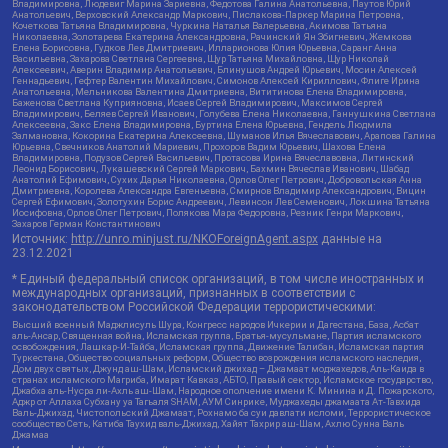
Владимировна, Людевиг Марина Зариевна, Федотова Галина Анатольевна, Паутов Юрий
Анатольевич, Верховский Александр Маркович, Пислакова-Паркер Марина Петровна,
Кочеткова Татьяна Владимировна, Чуркина Наталья Валерьевна, Акимова Татьяна
Николаевна, Золотарева Екатерина Александровна, Рачинский Ян Збигневич, Жемкова
Елена Борисовна, Гудков Лев Дмитриевич, Илларионова Юлия Юрьевна, Саранг Анна
Васильевна, Захарова Светлана Сергеевна, Щур Татьяна Михайловна, Щур Николай
Алексеевич, Аверин Владимир Анатольевич, Блинушов Андрей Юрьевич, Мосин Алексей
Геннадьевич, Гефтер Валентин Михайлович, Симонов Алексей Кириллович, Флиге Ирина
Анатольевна, Мельникова Валентина Дмитриевна, Вититинова Елена Владимировна,
Баженова Светлана Куприяновна, Исаев Сергей Владимирович, Максимов Сергей
Владимирович, Беляев Сергей Иванович, Голубева Елена Николаевна, Ганнушкина Светлана
Алексеевна, Закс Елена Владимировна, Буртина Елена Юрьевна, Гендель Людмила
Залмановна, Кокорина Екатерина Алексеевна, Шуманов Илья Вячеславович, Арапова Галина
Юрьевна, Свечников Анатолий Мариевич, Прохоров Вадим Юрьевич, Шахова Елена
Владимировна, Подузов Сергей Васильевич, Протасова Ирина Вячеславовна, Литинский
Леонид Борисович, Лукашевский Сергей Маркович, Бахмин Вячеслав Иванович, Шабад
Анатолий Ефимович, Сухих Дарья Николаевна, Орлов Олег Петрович, Добровольская Анна
Дмитриевна, Королева Александра Евгеньевна, Смирнов Владимир Александрович, Вицин
Сергей Ефимович, Золотухин Борис Андреевич, Левинсон Лев Семенович, Локшина Татьяна
Иосифовна, Орлов Олег Петрович, Полякова Мара Федоровна, Резник Генри Маркович,
Захаров Герман Константинович
Источник:
http://unro.minjust.ru/NKOForeignAgent.aspx
данные на
23.12.2021
* Единый федеральный список организаций, в том числе иностранных и
международных организаций, признанных в соответствии с
законодательством Российской Федерации террористическими:
Высший военный Маджлисуль Шура, Конгресс народов Ичкерии и Дагестана, База, Асбат
аль-Ансар, Священная война, Исламская группа, Братья-мусульмане, Партия исламского
освобождения, Лашкар-И-Тайба, Исламская группа, Движение Талибан, Исламская партия
Туркестана, Общество социальных реформ, Общество возрождения исламского наследия,
Дом двух святых, Джунд аш-Шам, Исламский джихад – Джамаат моджахедов, Аль-Каида в
странах исламского Магриба, Имарат Кавказ, АБТО, Правый сектор, Исламское государство,
Джабха аль-Нусра ли-Ахль аш-Шам, Народное ополчение имени К. Минина и Д. Пожарского,
Аджр от Аллаха Субхану уа Тагьаля SHAM, АУМ Синрике, Муджахеды джамаата Ат-Тавхида
Валь-Джихад, Чистопольский Джамаат, Рохнамо ба суи давлати исломи, Террористическое
сообщество Сеть, Катиба Таухид валь-Джихад, Хайят Тахрир аш-Шам, Ахлю Сунна Валь
Джамаа