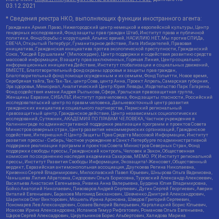
03.12.2021
* Сведения реестра НКО, выполняющих функции иностранного агента:
Гражданин.Армия.Право, Нижегородский центр немецкой и европейской культуры, Центр
гендерных исследований, Фонд защиты прав граждан Штаб, Институт права и публичной
политики, Фонд борьбы с коррупцией, Альянс врачей, НАСИЛИЮ.НЕТ, Мы против СПИДа,
СВЕЧА, Открытый Петербург, Гуманитарное действие, Лига Избирателей, Правовая
инициатива, Гражданская инициатива против экологической преступности, Гражданский
Союз, "Хасдей Ерушалаим" (Милосердие), Центр поддержки и содействия развитию средств
массовой информации, В защиту прав заключенных, Горячая Линия, Центр социально-
информационных инициатив Действие, Институт глобализации и социальных движений,
ВМЕСТЕ, Благотворительный фонд охраны здоровья и защиты прав граждан,
Благотворительный фонд помощи осужденным и их семьям, Фонд Тольятти, Новое время,
Серебряная тайга, Так-Так-Так, центр Сова, центр Анна, Проект Апрель, Самарская губерния,
Эра здоровья, Мемориал, Аналитический Центр Юрия Левады, Издательство Парк Гагарина,
Фонд содействия имени Андрея Рылькова, Сфера, Уральская правозащитная группа,
Женщины Евразии, СИБАЛЬТ, Институт прав человека, Фонд защиты гласности, Российский
исследовательский центр по правам человека, Дальневосточный центр развития
гражданских инициатив и социального партнерства, Пермский региональный
правозащитный центр, Гражданское действие, Центр независимых социологических
исследований, Сутяжник, АКАДЕМИЯ ПО ПРАВАМ ЧЕЛОВЕКА, Частное учреждение в
Калининграде по административной поддержке реализации программ и проектов Совета
Министров северных стран, Центр развития некоммерческих организаций, Гражданское
содействие, Интернешнл-Р, Центр Защиты Прав Средств Массовой Информации, Институт
развития прессы - Сибирь, Частное учреждение в Санкт-Петербурге по административной
поддержке реализации программ и проектов Совета Министров Северных Стран, Фонд
поддержки свободы прессы, Гражданский контроль, Человек и Закон, Общественная
комиссия по сохранению наследия академика Сахарова, МЕМО. РУ, Институт региональной
прессы, Институт Развития Свободы Информации, Экозащита!-Женсовет, Общественный
вердикт, Евразийская антимонопольная ассоциация, Дзугкоева Регина Николаевна,
Кривенко Сергей Владимирович, Милославский Павел Юрьевич, Шнырова Ольга Вадимовна,
Чанышева Лилия Айратовна, Сидорович Ольга Борисовна, Туровский Александр Алексеевич,
Васильева Анастасия Евгеньевна, Ривина Анна Валерьевна, Бурдина Юлия Владимировна,
Бойко Анатолий Николаевич, Пивоваров Андрей Сергеевич, Дугин Сергей Георгиевич, Аверин
Виталий Евгеньевич, Барахоев Магомед Бекханович, Шевченко Дмитрий Александрович,
Шарипков Олег Викторович, Мошель Ирина Ароновна, Шведов Григорий Сергеевич,
Пономарев Лев Александрович, Созаев Валерий Валерьевич, Каргалицкий Борис Юльевич,
Исакова Ирина Александровна, Исламов Тимур Рифгатович, Романова Ольга Евгеньевна,
Щаров Сергей Алексадрович, Цирульников Борис Альбертович, Халидова Марина