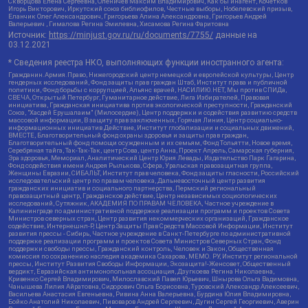
Скворцова Елена Сергеевна, Оленичев Максим Владимирович, Как бы инагент, Кочетков
Игорь Викторович, Иркутский союз библиофилов, Честные выборы, Нобелевский призыв,
Еланчик Олег Александрович, Григорьева Алина Александровна, Григорьев Андрей
Валерьевич , Гималова Регина Эмилевна, Хисамова Регина Фаритовна
Источник:
https://minjust.gov.ru/ru/documents/7755/
данные на
03.12.2021
* Сведения реестра НКО, выполняющих функции иностранного агента:
Гражданин.Армия.Право, Нижегородский центр немецкой и европейской культуры, Центр
гендерных исследований, Фонд защиты прав граждан Штаб, Институт права и публичной
политики, Фонд борьбы с коррупцией, Альянс врачей, НАСИЛИЮ.НЕТ, Мы против СПИДа,
СВЕЧА, Открытый Петербург, Гуманитарное действие, Лига Избирателей, Правовая
инициатива, Гражданская инициатива против экологической преступности, Гражданский
Союз, "Хасдей Ерушалаим" (Милосердие), Центр поддержки и содействия развитию средств
массовой информации, В защиту прав заключенных, Горячая Линия, Центр социально-
информационных инициатив Действие, Институт глобализации и социальных движений,
ВМЕСТЕ, Благотворительный фонд охраны здоровья и защиты прав граждан,
Благотворительный фонд помощи осужденным и их семьям, Фонд Тольятти, Новое время,
Серебряная тайга, Так-Так-Так, центр Сова, центр Анна, Проект Апрель, Самарская губерния,
Эра здоровья, Мемориал, Аналитический Центр Юрия Левады, Издательство Парк Гагарина,
Фонд содействия имени Андрея Рылькова, Сфера, Уральская правозащитная группа,
Женщины Евразии, СИБАЛЬТ, Институт прав человека, Фонд защиты гласности, Российский
исследовательский центр по правам человека, Дальневосточный центр развития
гражданских инициатив и социального партнерства, Пермский региональный
правозащитный центр, Гражданское действие, Центр независимых социологических
исследований, Сутяжник, АКАДЕМИЯ ПО ПРАВАМ ЧЕЛОВЕКА, Частное учреждение в
Калининграде по административной поддержке реализации программ и проектов Совета
Министров северных стран, Центр развития некоммерческих организаций, Гражданское
содействие, Интернешнл-Р, Центр Защиты Прав Средств Массовой Информации, Институт
развития прессы - Сибирь, Частное учреждение в Санкт-Петербурге по административной
поддержке реализации программ и проектов Совета Министров Северных Стран, Фонд
поддержки свободы прессы, Гражданский контроль, Человек и Закон, Общественная
комиссия по сохранению наследия академика Сахарова, МЕМО. РУ, Институт региональной
прессы, Институт Развития Свободы Информации, Экозащита!-Женсовет, Общественный
вердикт, Евразийская антимонопольная ассоциация, Дзугкоева Регина Николаевна,
Кривенко Сергей Владимирович, Милославский Павел Юрьевич, Шнырова Ольга Вадимовна,
Чанышева Лилия Айратовна, Сидорович Ольга Борисовна, Туровский Александр Алексеевич,
Васильева Анастасия Евгеньевна, Ривина Анна Валерьевна, Бурдина Юлия Владимировна,
Бойко Анатолий Николаевич, Пивоваров Андрей Сергеевич, Дугин Сергей Георгиевич, Аверин