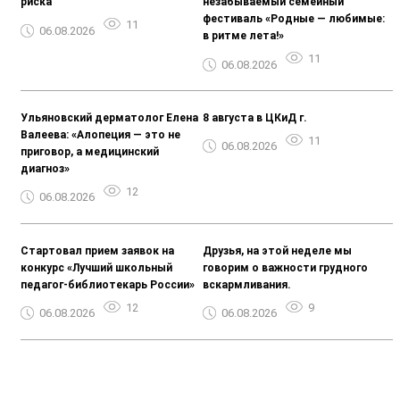
риска
незабываемый семейный
фестиваль «Родные — любимые:
11
06.08.2026
в ритме лета!»
11
06.08.2026
Ульяновский дерматолог Елена
8 августа в ЦКиД г.
Валеева: «Алопеция — это не
11
06.08.2026
приговор, а медицинский
диагноз»
12
06.08.2026
Стартовал прием заявок на
Друзья, на этой неделе мы
конкурс «Лучший школьный
говорим о важности грудного
педагог-библиотекарь России»
вскармливания.
12
9
06.08.2026
06.08.2026