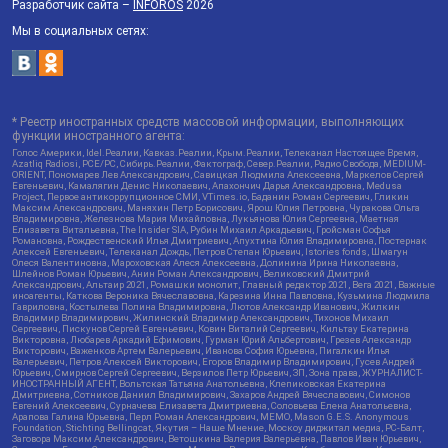
Разработчик сайта –
INFOROS
2026
Мы в социальных сетях:
* Реестр иностранных средств массовой информации, выполняющих
функции иностранного агента:
Голос Америки, Idel.Реалии, Кавказ.Реалии, Крым.Реалии, Телеканал Настоящее Время,
Azatliq Radiosi, PCE/PC, Сибирь.Реалии, Фактограф, Север.Реалии, Радио Свобода, MEDIUM-
ORIENT, Пономарев Лев Александрович, Савицкая Людмила Алексеевна, Маркелов Сергей
Евгеньевич, Камалягин Денис Николаевич, Апахончич Дарья Александровна, Medusa
Project, Первое антикоррупционное СМИ, VTimes.io, Баданин Роман Сергеевич, Гликин
Максим Александрович, Маняхин Петр Борисович, Ярош Юлия Петровна, Чуракова Ольга
Владимировна, Железнова Мария Михайловна, Лукьянова Юлия Сергеевна, Маетная
Елизавета Витальевна, The Insider SIA, Рубин Михаил Аркадьевич, Гройсман Софья
Романовна, Рождественский Илья Дмитриевич, Апухтина Юлия Владимировна, Постернак
Алексей Евгеньевич, Телеканал Дождь, Петров Степан Юрьевич, Istories fonds, Шмагун
Олеся Валентиновна, Мароховская Алеся Алексеевна, Долинина Ирина Николаевна,
Шлейнов Роман Юрьевич, Анин Роман Александрович, Великовский Дмитрий
Александрович, Альтаир 2021, Ромашки монолит, Главный редактор 2021, Вега 2021, Важные
иноагенты, Каткова Вероника Вячеславовна, Карезина Инна Павловна, Кузьмина Людмила
Гавриловна, Костылева Полина Владимировна, Лютов Александр Иванович, Жилкин
Владимир Владимирович, Жилинский Владимир Александрович, Тихонов Михаил
Сергеевич, Пискунов Сергей Евгеньевич, Ковин Виталий Сергеевич, Кильтау Екатерина
Викторовна, Любарев Аркадий Ефимович, Гурман Юрий Альбертович, Грезев Александр
Викторович, Важенков Артем Валерьевич, Иванова София Юрьевна, Пигалкин Илья
Валерьевич, Петров Алексей Викторович, Егоров Владимир Владимирович, Гусев Андрей
Юрьевич, Смирнов Сергей Сергеевич, Верзилов Петр Юрьевич, ЗП, Зона права, ЖУРНАЛИСТ-
ИНОСТРАННЫЙ АГЕНТ, Вольтская Татьяна Анатольевна, Клепиковская Екатерина
Дмитриевна, Сотников Даниил Владимирович, Захаров Андрей Вячеславович, Симонов
Евгений Алексеевич, Сурначева Елизавета Дмитриевна, Соловьева Елена Анатольевна,
Арапова Галина Юрьевна, Перл Роман Александрович, МЕМО, Mason G.E.S. Anonymous
Foundation, Stichting Bellingcat, Якутия – Наше Мнение, Москоу диджитал медиа, РС-Балт,
Заговора Максим Александрович, Ветошкина Валерия Валерьевна, Павлов Иван Юрьевич,