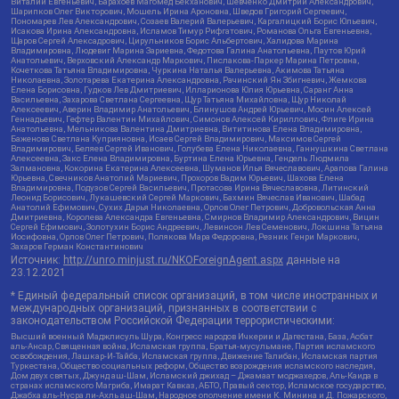
Виталий Евгеньевич, Барахоев Магомед Бекханович, Шевченко Дмитрий Александрович,
Шарипков Олег Викторович, Мошель Ирина Ароновна, Шведов Григорий Сергеевич,
Пономарев Лев Александрович, Созаев Валерий Валерьевич, Каргалицкий Борис Юльевич,
Исакова Ирина Александровна, Исламов Тимур Рифгатович, Романова Ольга Евгеньевна,
Щаров Сергей Алексадрович, Цирульников Борис Альбертович, Халидова Марина
Владимировна, Людевиг Марина Зариевна, Федотова Галина Анатольевна, Паутов Юрий
Анатольевич, Верховский Александр Маркович, Пислакова-Паркер Марина Петровна,
Кочеткова Татьяна Владимировна, Чуркина Наталья Валерьевна, Акимова Татьяна
Николаевна, Золотарева Екатерина Александровна, Рачинский Ян Збигневич, Жемкова
Елена Борисовна, Гудков Лев Дмитриевич, Илларионова Юлия Юрьевна, Саранг Анна
Васильевна, Захарова Светлана Сергеевна, Щур Татьяна Михайловна, Щур Николай
Алексеевич, Аверин Владимир Анатольевич, Блинушов Андрей Юрьевич, Мосин Алексей
Геннадьевич, Гефтер Валентин Михайлович, Симонов Алексей Кириллович, Флиге Ирина
Анатольевна, Мельникова Валентина Дмитриевна, Вититинова Елена Владимировна,
Баженова Светлана Куприяновна, Исаев Сергей Владимирович, Максимов Сергей
Владимирович, Беляев Сергей Иванович, Голубева Елена Николаевна, Ганнушкина Светлана
Алексеевна, Закс Елена Владимировна, Буртина Елена Юрьевна, Гендель Людмила
Залмановна, Кокорина Екатерина Алексеевна, Шуманов Илья Вячеславович, Арапова Галина
Юрьевна, Свечников Анатолий Мариевич, Прохоров Вадим Юрьевич, Шахова Елена
Владимировна, Подузов Сергей Васильевич, Протасова Ирина Вячеславовна, Литинский
Леонид Борисович, Лукашевский Сергей Маркович, Бахмин Вячеслав Иванович, Шабад
Анатолий Ефимович, Сухих Дарья Николаевна, Орлов Олег Петрович, Добровольская Анна
Дмитриевна, Королева Александра Евгеньевна, Смирнов Владимир Александрович, Вицин
Сергей Ефимович, Золотухин Борис Андреевич, Левинсон Лев Семенович, Локшина Татьяна
Иосифовна, Орлов Олег Петрович, Полякова Мара Федоровна, Резник Генри Маркович,
Захаров Герман Константинович
Источник:
http://unro.minjust.ru/NKOForeignAgent.aspx
данные на
23.12.2021
* Единый федеральный список организаций, в том числе иностранных и
международных организаций, признанных в соответствии с
законодательством Российской Федерации террористическими:
Высший военный Маджлисуль Шура, Конгресс народов Ичкерии и Дагестана, База, Асбат
аль-Ансар, Священная война, Исламская группа, Братья-мусульмане, Партия исламского
освобождения, Лашкар-И-Тайба, Исламская группа, Движение Талибан, Исламская партия
Туркестана, Общество социальных реформ, Общество возрождения исламского наследия,
Дом двух святых, Джунд аш-Шам, Исламский джихад – Джамаат моджахедов, Аль-Каида в
странах исламского Магриба, Имарат Кавказ, АБТО, Правый сектор, Исламское государство,
Джабха аль-Нусра ли-Ахль аш-Шам, Народное ополчение имени К. Минина и Д. Пожарского,