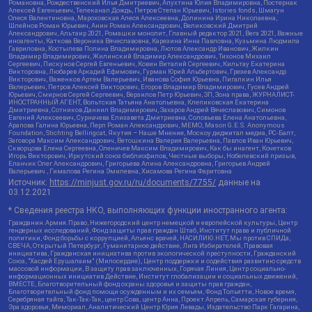
Романовна, Рождественский Илья Дмитриевич, Апухтина Юлия Владимировна, Постернак
Алексей Евгеньевич, Телеканал Дождь, Петров Степан Юрьевич, Istories fonds, Шмагун
Олеся Валентиновна, Мароховская Алеся Алексеевна, Долинина Ирина Николаевна,
Шлейнов Роман Юрьевич, Анин Роман Александрович, Великовский Дмитрий
Александрович, Альтаир 2021, Ромашки монолит, Главный редактор 2021, Вега 2021, Важные
иноагенты, Каткова Вероника Вячеславовна, Карезина Инна Павловна, Кузьмина Людмила
Гавриловна, Костылева Полина Владимировна, Лютов Александр Иванович, Жилкин
Владимир Владимирович, Жилинский Владимир Александрович, Тихонов Михаил
Сергеевич, Пискунов Сергей Евгеньевич, Ковин Виталий Сергеевич, Кильтау Екатерина
Викторовна, Любарев Аркадий Ефимович, Гурман Юрий Альбертович, Грезев Александр
Викторович, Важенков Артем Валерьевич, Иванова София Юрьевна, Пигалкин Илья
Валерьевич, Петров Алексей Викторович, Егоров Владимир Владимирович, Гусев Андрей
Юрьевич, Смирнов Сергей Сергеевич, Верзилов Петр Юрьевич, ЗП, Зона права, ЖУРНАЛИСТ-
ИНОСТРАННЫЙ АГЕНТ, Вольтская Татьяна Анатольевна, Клепиковская Екатерина
Дмитриевна, Сотников Даниил Владимирович, Захаров Андрей Вячеславович, Симонов
Евгений Алексеевич, Сурначева Елизавета Дмитриевна, Соловьева Елена Анатольевна,
Арапова Галина Юрьевна, Перл Роман Александрович, МЕМО, Mason G.E.S. Anonymous
Foundation, Stichting Bellingcat, Якутия – Наше Мнение, Москоу диджитал медиа, РС-Балт,
Заговора Максим Александрович, Ветошкина Валерия Валерьевна, Павлов Иван Юрьевич,
Скворцова Елена Сергеевна, Оленичев Максим Владимирович, Как бы инагент, Кочетков
Игорь Викторович, Иркутский союз библиофилов, Честные выборы, Нобелевский призыв,
Еланчик Олег Александрович, Григорьева Алина Александровна, Григорьев Андрей
Валерьевич , Гималова Регина Эмилевна, Хисамова Регина Фаритовна
Источник:
https://minjust.gov.ru/ru/documents/7755/
данные на
03.12.2021
* Сведения реестра НКО, выполняющих функции иностранного агента:
Гражданин.Армия.Право, Нижегородский центр немецкой и европейской культуры, Центр
гендерных исследований, Фонд защиты прав граждан Штаб, Институт права и публичной
политики, Фонд борьбы с коррупцией, Альянс врачей, НАСИЛИЮ.НЕТ, Мы против СПИДа,
СВЕЧА, Открытый Петербург, Гуманитарное действие, Лига Избирателей, Правовая
инициатива, Гражданская инициатива против экологической преступности, Гражданский
Союз, "Хасдей Ерушалаим" (Милосердие), Центр поддержки и содействия развитию средств
массовой информации, В защиту прав заключенных, Горячая Линия, Центр социально-
информационных инициатив Действие, Институт глобализации и социальных движений,
ВМЕСТЕ, Благотворительный фонд охраны здоровья и защиты прав граждан,
Благотворительный фонд помощи осужденным и их семьям, Фонд Тольятти, Новое время,
Серебряная тайга, Так-Так-Так, центр Сова, центр Анна, Проект Апрель, Самарская губерния,
Эра здоровья, Мемориал, Аналитический Центр Юрия Левады, Издательство Парк Гагарина,