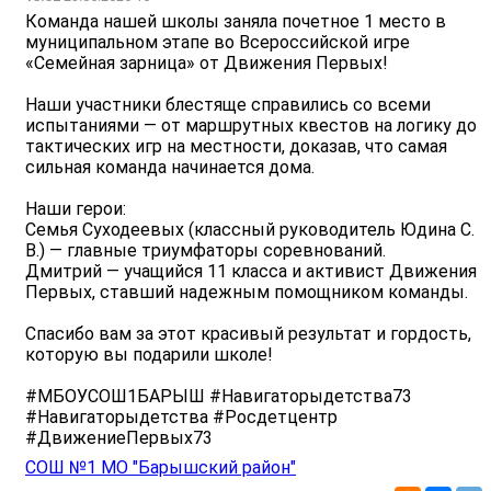
Команда нашей школы заняла почетное 1 место в
муниципальном этапе во Всероссийской игре
«Семейная зарница» от Движения Первых!
Наши участники блестяще справились со всеми
испытаниями — от маршрутных квестов на логику до
тактических игр на местности, доказав, что самая
сильная команда начинается дома.
Наши герои:
Семья Суходеевых (классный руководитель Юдина С.
В.) — главные триумфаторы соревнований.
Дмитрий — учащийся 11 класса и активист Движения
Первых, ставший надежным помощником команды.
Спасибо вам за этот красивый результат и гордость,
которую вы подарили школе!
#МБОУСОШ1БАРЫШ #Навигаторыдетства73
#Навигаторыдетства #Росдетцентр
#ДвижениеПервых73
СОШ №1 МО "Барышский район"