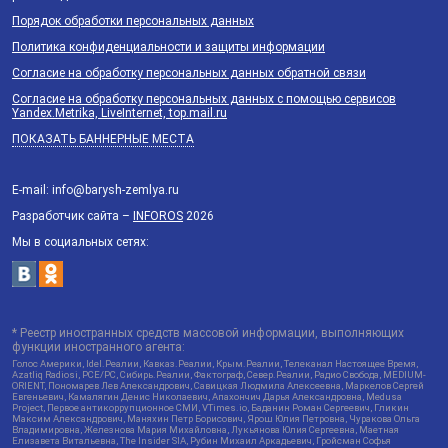
Порядок обработки персональных данных
Политика конфиденциальности и защиты информации
Согласие на обработку персональных данных обратной связи
Согласие на обработку персональных данных с помощью сервисов
Yandex.Metrika, LiveInternet, top.mail.ru
ПОКАЗАТЬ БАННЕРНЫЕ МЕСТА
E-mail: info@barysh-zemlya.ru
Разработчик сайта –
INFOROS
2026
Мы в социальных сетях:
* Реестр иностранных средств массовой информации, выполняющих
функции иностранного агента:
Голос Америки, Idel.Реалии, Кавказ.Реалии, Крым.Реалии, Телеканал Настоящее Время,
Azatliq Radiosi, PCE/PC, Сибирь.Реалии, Фактограф, Север.Реалии, Радио Свобода, MEDIUM-
ORIENT, Пономарев Лев Александрович, Савицкая Людмила Алексеевна, Маркелов Сергей
Евгеньевич, Камалягин Денис Николаевич, Апахончич Дарья Александровна, Medusa
Project, Первое антикоррупционное СМИ, VTimes.io, Баданин Роман Сергеевич, Гликин
Максим Александрович, Маняхин Петр Борисович, Ярош Юлия Петровна, Чуракова Ольга
Владимировна, Железнова Мария Михайловна, Лукьянова Юлия Сергеевна, Маетная
Елизавета Витальевна, The Insider SIA, Рубин Михаил Аркадьевич, Гройсман Софья