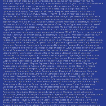
Фонд содействия имени Андрея Рылькова, Сфера, Уральская правозащитная группа,
Женщины Евразии, СИБАЛЬТ, Институт прав человека, Фонд защиты гласности, Российский
исследовательский центр по правам человека, Дальневосточный центр развития
гражданских инициатив и социального партнерства, Пермский региональный
правозащитный центр, Гражданское действие, Центр независимых социологических
исследований, Сутяжник, АКАДЕМИЯ ПО ПРАВАМ ЧЕЛОВЕКА, Частное учреждение в
Калининграде по административной поддержке реализации программ и проектов Совета
Министров северных стран, Центр развития некоммерческих организаций, Гражданское
содействие, Интернешнл-Р, Центр Защиты Прав Средств Массовой Информации, Институт
развития прессы - Сибирь, Частное учреждение в Санкт-Петербурге по административной
поддержке реализации программ и проектов Совета Министров Северных Стран, Фонд
поддержки свободы прессы, Гражданский контроль, Человек и Закон, Общественная
комиссия по сохранению наследия академика Сахарова, МЕМО. РУ, Институт региональной
прессы, Институт Развития Свободы Информации, Экозащита!-Женсовет, Общественный
вердикт, Евразийская антимонопольная ассоциация, Дзугкоева Регина Николаевна,
Кривенко Сергей Владимирович, Милославский Павел Юрьевич, Шнырова Ольга Вадимовна,
Чанышева Лилия Айратовна, Сидорович Ольга Борисовна, Туровский Александр Алексеевич,
Васильева Анастасия Евгеньевна, Ривина Анна Валерьевна, Бурдина Юлия Владимировна,
Бойко Анатолий Николаевич, Пивоваров Андрей Сергеевич, Дугин Сергей Георгиевич, Аверин
Виталий Евгеньевич, Барахоев Магомед Бекханович, Шевченко Дмитрий Александрович,
Шарипков Олег Викторович, Мошель Ирина Ароновна, Шведов Григорий Сергеевич,
Пономарев Лев Александрович, Созаев Валерий Валерьевич, Каргалицкий Борис Юльевич,
Исакова Ирина Александровна, Исламов Тимур Рифгатович, Романова Ольга Евгеньевна,
Щаров Сергей Алексадрович, Цирульников Борис Альбертович, Халидова Марина
Владимировна, Людевиг Марина Зариевна, Федотова Галина Анатольевна, Паутов Юрий
Анатольевич, Верховский Александр Маркович, Пислакова-Паркер Марина Петровна,
Кочеткова Татьяна Владимировна, Чуркина Наталья Валерьевна, Акимова Татьяна
Николаевна, Золотарева Екатерина Александровна, Рачинский Ян Збигневич, Жемкова
Елена Борисовна, Гудков Лев Дмитриевич, Илларионова Юлия Юрьевна, Саранг Анна
Васильевна, Захарова Светлана Сергеевна, Щур Татьяна Михайловна, Щур Николай
Алексеевич, Аверин Владимир Анатольевич, Блинушов Андрей Юрьевич, Мосин Алексей
Геннадьевич, Гефтер Валентин Михайлович, Симонов Алексей Кириллович, Флиге Ирина
Анатольевна, Мельникова Валентина Дмитриевна, Вититинова Елена Владимировна,
Баженова Светлана Куприяновна, Исаев Сергей Владимирович, Максимов Сергей
Владимирович, Беляев Сергей Иванович, Голубева Елена Николаевна, Ганнушкина Светлана
Алексеевна, Закс Елена Владимировна, Буртина Елена Юрьевна, Гендель Людмила
Залмановна, Кокорина Екатерина Алексеевна, Шуманов Илья Вячеславович, Арапова Галина
Юрьевна, Свечников Анатолий Мариевич, Прохоров Вадим Юрьевич, Шахова Елена
Владимировна, Подузов Сергей Васильевич, Протасова Ирина Вячеславовна, Литинский
Леонид Борисович, Лукашевский Сергей Маркович, Бахмин Вячеслав Иванович, Шабад
Анатолий Ефимович, Сухих Дарья Николаевна, Орлов Олег Петрович, Добровольская Анна