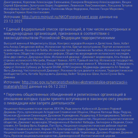
Дмитриевна, Королева Александра Евгеньевна, Смирнов Владимир Александрович, Вицин
Сергей Ефимович, Золотухин Борис Андреевич, Левинсон Лев Семенович, Локшина Татьяна
Иосифовна, Орлов Олег Петрович, Полякова Мара Федоровна, Резник Генри Маркович,
Захаров Герман Константинович
Источник:
http://unro.minjust.ru/NKOForeignAgent.aspx
данные на
23.12.2021
* Единый федеральный список организаций, в том числе иностранных и
международных организаций, признанных в соответствии с
законодательством Российской Федерации террористическими:
Высший военный Маджлисуль Шура, Конгресс народов Ичкерии и Дагестана, База, Асбат
аль-Ансар, Священная война, Исламская группа, Братья-мусульмане, Партия исламского
освобождения, Лашкар-И-Тайба, Исламская группа, Движение Талибан, Исламская партия
Туркестана, Общество социальных реформ, Общество возрождения исламского наследия,
Дом двух святых, Джунд аш-Шам, Исламский джихад – Джамаат моджахедов, Аль-Каида в
странах исламского Магриба, Имарат Кавказ, АБТО, Правый сектор, Исламское государство,
Джабха аль-Нусра ли-Ахль аш-Шам, Народное ополчение имени К. Минина и Д. Пожарского,
Аджр от Аллаха Субхану уа Тагьаля SHAM, АУМ Синрике, Муджахеды джамаата Ат-Тавхида
Валь-Джихад, Чистопольский Джамаат, Рохнамо ба суи давлати исломи, Террористическое
сообщество Сеть, Катиба Таухид валь-Джихад, Хайят Тахрир аш-Шам, Ахлю Сунна Валь
Джамаа
Источник:
http://nac.gov.ru/terroristicheskie-i-ekstremistskie-organizacii-i-
materialy.html
данные на
06.12.2021
* Перечень общественных объединений и религиозных организаций в
отношении которых судом принято вступившее в законную силу решение
о ликвидации или запрете деятельности:
Национал-большевистская партия, ВЕК РА, Рада земли Кубанской Духовно Родовой
Державы Русь, организация Асгардская Славянская Община, Община Капища Веды Перуна,
Мужская Духовная Семинария Духовное Учреждение, Нурджулар, К Богодержавию, Таблиги
Джамаат, Свидетели Иеговы, Русское национальное единство, Национал-социалистическое
общество, Джамаат мувахидов, Объединенный Вилайат Кабарды, Балкарии и Карачая, Союз
славян, Ат-Такфир Валь-Хиджра, Пит Буль, Национал-социалистическая рабочая партия
России, Славянский союз, Формат-18, Благородный Орден Дьявола, Армия воли народа,
Национальная Социалистическая Инициатива города Череповца, Духовно-Родовая Держава
Русь, Русское национальное единство, Древнерусской Инглистической церкви