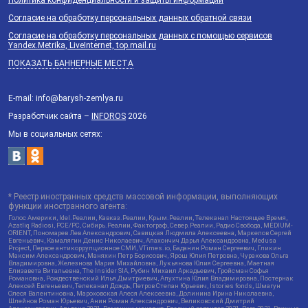
Согласие на обработку персональных данных обратной связи
Согласие на обработку персональных данных с помощью сервисов
Yandex.Metrika, LiveInternet, top.mail.ru
ПОКАЗАТЬ БАННЕРНЫЕ МЕСТА
E-mail: info@barysh-zemlya.ru
Разработчик сайта –
INFOROS
2026
Мы в социальных сетях:
* Реестр иностранных средств массовой информации, выполняющих
функции иностранного агента:
Голос Америки, Idel.Реалии, Кавказ.Реалии, Крым.Реалии, Телеканал Настоящее Время,
Azatliq Radiosi, PCE/PC, Сибирь.Реалии, Фактограф, Север.Реалии, Радио Свобода, MEDIUM-
ORIENT, Пономарев Лев Александрович, Савицкая Людмила Алексеевна, Маркелов Сергей
Евгеньевич, Камалягин Денис Николаевич, Апахончич Дарья Александровна, Medusa
Project, Первое антикоррупционное СМИ, VTimes.io, Баданин Роман Сергеевич, Гликин
Максим Александрович, Маняхин Петр Борисович, Ярош Юлия Петровна, Чуракова Ольга
Владимировна, Железнова Мария Михайловна, Лукьянова Юлия Сергеевна, Маетная
Елизавета Витальевна, The Insider SIA, Рубин Михаил Аркадьевич, Гройсман Софья
Романовна, Рождественский Илья Дмитриевич, Апухтина Юлия Владимировна, Постернак
Алексей Евгеньевич, Телеканал Дождь, Петров Степан Юрьевич, Istories fonds, Шмагун
Олеся Валентиновна, Мароховская Алеся Алексеевна, Долинина Ирина Николаевна,
Шлейнов Роман Юрьевич, Анин Роман Александрович, Великовский Дмитрий