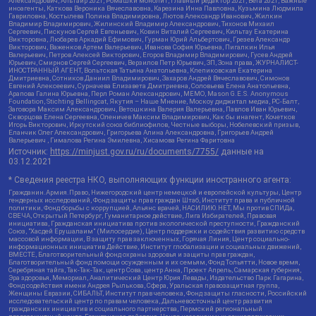
Александрович, Альтаир 2021, Ромашки монолит, Главный редактор 2021, Вега 2021, Важные
иноагенты, Каткова Вероника Вячеславовна, Карезина Инна Павловна, Кузьмина Людмила
Гавриловна, Костылева Полина Владимировна, Лютов Александр Иванович, Жилкин
Владимир Владимирович, Жилинский Владимир Александрович, Тихонов Михаил
Сергеевич, Пискунов Сергей Евгеньевич, Ковин Виталий Сергеевич, Кильтау Екатерина
Викторовна, Любарев Аркадий Ефимович, Гурман Юрий Альбертович, Грезев Александр
Викторович, Важенков Артем Валерьевич, Иванова София Юрьевна, Пигалкин Илья
Валерьевич, Петров Алексей Викторович, Егоров Владимир Владимирович, Гусев Андрей
Юрьевич, Смирнов Сергей Сергеевич, Верзилов Петр Юрьевич, ЗП, Зона права, ЖУРНАЛИСТ-
ИНОСТРАННЫЙ АГЕНТ, Вольтская Татьяна Анатольевна, Клепиковская Екатерина
Дмитриевна, Сотников Даниил Владимирович, Захаров Андрей Вячеславович, Симонов
Евгений Алексеевич, Сурначева Елизавета Дмитриевна, Соловьева Елена Анатольевна,
Арапова Галина Юрьевна, Перл Роман Александрович, МЕМО, Mason G.E.S. Anonymous
Foundation, Stichting Bellingcat, Якутия – Наше Мнение, Москоу диджитал медиа, РС-Балт,
Заговора Максим Александрович, Ветошкина Валерия Валерьевна, Павлов Иван Юрьевич,
Скворцова Елена Сергеевна, Оленичев Максим Владимирович, Как бы инагент, Кочетков
Игорь Викторович, Иркутский союз библиофилов, Честные выборы, Нобелевский призыв,
Еланчик Олег Александрович, Григорьева Алина Александровна, Григорьев Андрей
Валерьевич , Гималова Регина Эмилевна, Хисамова Регина Фаритовна
Источник:
https://minjust.gov.ru/ru/documents/7755/
данные на
03.12.2021
* Сведения реестра НКО, выполняющих функции иностранного агента:
Гражданин.Армия.Право, Нижегородский центр немецкой и европейской культуры, Центр
гендерных исследований, Фонд защиты прав граждан Штаб, Институт права и публичной
политики, Фонд борьбы с коррупцией, Альянс врачей, НАСИЛИЮ.НЕТ, Мы против СПИДа,
СВЕЧА, Открытый Петербург, Гуманитарное действие, Лига Избирателей, Правовая
инициатива, Гражданская инициатива против экологической преступности, Гражданский
Союз, "Хасдей Ерушалаим" (Милосердие), Центр поддержки и содействия развитию средств
массовой информации, В защиту прав заключенных, Горячая Линия, Центр социально-
информационных инициатив Действие, Институт глобализации и социальных движений,
ВМЕСТЕ, Благотворительный фонд охраны здоровья и защиты прав граждан,
Благотворительный фонд помощи осужденным и их семьям, Фонд Тольятти, Новое время,
Серебряная тайга, Так-Так-Так, центр Сова, центр Анна, Проект Апрель, Самарская губерния,
Эра здоровья, Мемориал, Аналитический Центр Юрия Левады, Издательство Парк Гагарина,
Фонд содействия имени Андрея Рылькова, Сфера, Уральская правозащитная группа,
Женщины Евразии, СИБАЛЬТ, Институт прав человека, Фонд защиты гласности, Российский
исследовательский центр по правам человека, Дальневосточный центр развития
гражданских инициатив и социального партнерства, Пермский региональный