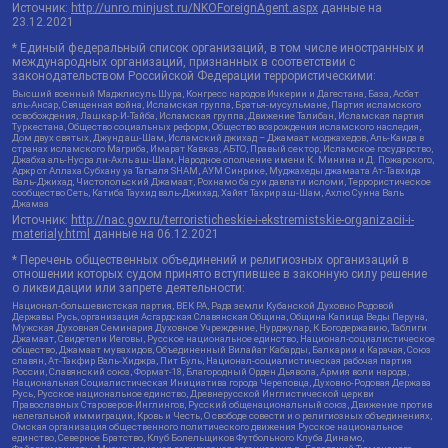
Источник:
http://unro.minjust.ru/NKOForeignAgent.aspx
данные на
23.12.2021
* Единый федеральный список организаций, в том числе иностранных и
международных организаций, признанных в соответствии с
законодательством Российской Федерации террористическими:
Высший военный Маджлисуль Шура, Конгресс народов Ичкерии и Дагестана, База, Асбат
аль-Ансар, Священная война, Исламская группа, Братья-мусульмане, Партия исламского
освобождения, Лашкар-И-Тайба, Исламская группа, Движение Талибан, Исламская партия
Туркестана, Общество социальных реформ, Общество возрождения исламского наследия,
Дом двух святых, Джунд аш-Шам, Исламский джихад – Джамаат моджахедов, Аль-Каида в
странах исламского Магриба, Имарат Кавказ, АБТО, Правый сектор, Исламское государство,
Джабха аль-Нусра ли-Ахль аш-Шам, Народное ополчение имени К. Минина и Д. Пожарского,
Аджр от Аллаха Субхану уа Тагьаля SHAM, АУМ Синрике, Муджахеды джамаата Ат-Тавхида
Валь-Джихад, Чистопольский Джамаат, Рохнамо ба суи давлати исломи, Террористическое
сообщество Сеть, Катиба Таухид валь-Джихад, Хайят Тахрир аш-Шам, Ахлю Сунна Валь
Джамаа
Источник:
http://nac.gov.ru/terroristicheskie-i-ekstremistskie-organizacii-i-
materialy.html
данные на
06.12.2021
* Перечень общественных объединений и религиозных организаций в
отношении которых судом принято вступившее в законную силу решение
о ликвидации или запрете деятельности:
Национал-большевистская партия, ВЕК РА, Рада земли Кубанской Духовно Родовой
Державы Русь, организация Асгардская Славянская Община, Община Капища Веды Перуна,
Мужская Духовная Семинария Духовное Учреждение, Нурджулар, К Богодержавию, Таблиги
Джамаат, Свидетели Иеговы, Русское национальное единство, Национал-социалистическое
общество, Джамаат мувахидов, Объединенный Вилайат Кабарды, Балкарии и Карачая, Союз
славян, Ат-Такфир Валь-Хиджра, Пит Буль, Национал-социалистическая рабочая партия
России, Славянский союз, Формат-18, Благородный Орден Дьявола, Армия воли народа,
Национальная Социалистическая Инициатива города Череповца, Духовно-Родовая Держава
Русь, Русское национальное единство, Древнерусской Инглистической церкви
Православных Староверов-Инглингов, Русский общенациональный союз, Движение против
нелегальной иммиграции, Кровь и Честь, О свободе совести и о религиозных объединениях,
Омская организация общественного политического движения Русское национальное
единство, Северное Братство, Клуб Болельщиков Футбольного Клуба Динамо,