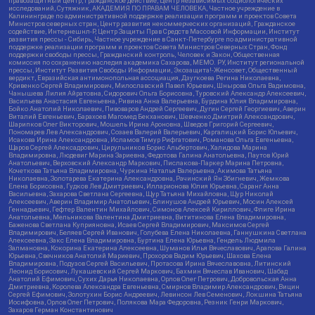
правозащитный центр, Гражданское действие, Центр независимых социологических
исследований, Сутяжник, АКАДЕМИЯ ПО ПРАВАМ ЧЕЛОВЕКА, Частное учреждение в
Калининграде по административной поддержке реализации программ и проектов Совета
Министров северных стран, Центр развития некоммерческих организаций, Гражданское
содействие, Интернешнл-Р, Центр Защиты Прав Средств Массовой Информации, Институт
развития прессы - Сибирь, Частное учреждение в Санкт-Петербурге по административной
поддержке реализации программ и проектов Совета Министров Северных Стран, Фонд
поддержки свободы прессы, Гражданский контроль, Человек и Закон, Общественная
комиссия по сохранению наследия академика Сахарова, МЕМО. РУ, Институт региональной
прессы, Институт Развития Свободы Информации, Экозащита!-Женсовет, Общественный
вердикт, Евразийская антимонопольная ассоциация, Дзугкоева Регина Николаевна,
Кривенко Сергей Владимирович, Милославский Павел Юрьевич, Шнырова Ольга Вадимовна,
Чанышева Лилия Айратовна, Сидорович Ольга Борисовна, Туровский Александр Алексеевич,
Васильева Анастасия Евгеньевна, Ривина Анна Валерьевна, Бурдина Юлия Владимировна,
Бойко Анатолий Николаевич, Пивоваров Андрей Сергеевич, Дугин Сергей Георгиевич, Аверин
Виталий Евгеньевич, Барахоев Магомед Бекханович, Шевченко Дмитрий Александрович,
Шарипков Олег Викторович, Мошель Ирина Ароновна, Шведов Григорий Сергеевич,
Пономарев Лев Александрович, Созаев Валерий Валерьевич, Каргалицкий Борис Юльевич,
Исакова Ирина Александровна, Исламов Тимур Рифгатович, Романова Ольга Евгеньевна,
Щаров Сергей Алексадрович, Цирульников Борис Альбертович, Халидова Марина
Владимировна, Людевиг Марина Зариевна, Федотова Галина Анатольевна, Паутов Юрий
Анатольевич, Верховский Александр Маркович, Пислакова-Паркер Марина Петровна,
Кочеткова Татьяна Владимировна, Чуркина Наталья Валерьевна, Акимова Татьяна
Николаевна, Золотарева Екатерина Александровна, Рачинский Ян Збигневич, Жемкова
Елена Борисовна, Гудков Лев Дмитриевич, Илларионова Юлия Юрьевна, Саранг Анна
Васильевна, Захарова Светлана Сергеевна, Щур Татьяна Михайловна, Щур Николай
Алексеевич, Аверин Владимир Анатольевич, Блинушов Андрей Юрьевич, Мосин Алексей
Геннадьевич, Гефтер Валентин Михайлович, Симонов Алексей Кириллович, Флиге Ирина
Анатольевна, Мельникова Валентина Дмитриевна, Вититинова Елена Владимировна,
Баженова Светлана Куприяновна, Исаев Сергей Владимирович, Максимов Сергей
Владимирович, Беляев Сергей Иванович, Голубева Елена Николаевна, Ганнушкина Светлана
Алексеевна, Закс Елена Владимировна, Буртина Елена Юрьевна, Гендель Людмила
Залмановна, Кокорина Екатерина Алексеевна, Шуманов Илья Вячеславович, Арапова Галина
Юрьевна, Свечников Анатолий Мариевич, Прохоров Вадим Юрьевич, Шахова Елена
Владимировна, Подузов Сергей Васильевич, Протасова Ирина Вячеславовна, Литинский
Леонид Борисович, Лукашевский Сергей Маркович, Бахмин Вячеслав Иванович, Шабад
Анатолий Ефимович, Сухих Дарья Николаевна, Орлов Олег Петрович, Добровольская Анна
Дмитриевна, Королева Александра Евгеньевна, Смирнов Владимир Александрович, Вицин
Сергей Ефимович, Золотухин Борис Андреевич, Левинсон Лев Семенович, Локшина Татьяна
Иосифовна, Орлов Олег Петрович, Полякова Мара Федоровна, Резник Генри Маркович,
Захаров Герман Константинович