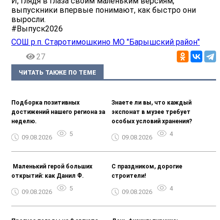
И, глядя в глаза своим маленьким версиям,
выпускники впервые понимают, как быстро они
выросли.
#Выпуск2026
СОШ р.п. Старотимошкино МО "Барышский район"
27
ЧИТАТЬ ТАКЖЕ ПО ТЕМЕ
Подборка позитивных
Знаете ли вы, что каждый
достижений нашего региона за
экспонат в музее требует
неделю.
особых условий хранения?
5
4
09.08.2026
09.08.2026
️ Маленький герой больших
С праздником, дорогие
открытий: как Данил Ф.
строители!
5
4
09.08.2026
09.08.2026