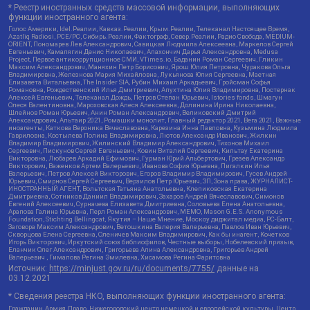
* Реестр иностранных средств массовой информации, выполняющих
функции иностранного агента:
Голос Америки, Idel.Реалии, Кавказ.Реалии, Крым.Реалии, Телеканал Настоящее Время,
Azatliq Radiosi, PCE/PC, Сибирь.Реалии, Фактограф, Север.Реалии, Радио Свобода, MEDIUM-
ORIENT, Пономарев Лев Александрович, Савицкая Людмила Алексеевна, Маркелов Сергей
Евгеньевич, Камалягин Денис Николаевич, Апахончич Дарья Александровна, Medusa
Project, Первое антикоррупционное СМИ, VTimes.io, Баданин Роман Сергеевич, Гликин
Максим Александрович, Маняхин Петр Борисович, Ярош Юлия Петровна, Чуракова Ольга
Владимировна, Железнова Мария Михайловна, Лукьянова Юлия Сергеевна, Маетная
Елизавета Витальевна, The Insider SIA, Рубин Михаил Аркадьевич, Гройсман Софья
Романовна, Рождественский Илья Дмитриевич, Апухтина Юлия Владимировна, Постернак
Алексей Евгеньевич, Телеканал Дождь, Петров Степан Юрьевич, Istories fonds, Шмагун
Олеся Валентиновна, Мароховская Алеся Алексеевна, Долинина Ирина Николаевна,
Шлейнов Роман Юрьевич, Анин Роман Александрович, Великовский Дмитрий
Александрович, Альтаир 2021, Ромашки монолит, Главный редактор 2021, Вега 2021, Важные
иноагенты, Каткова Вероника Вячеславовна, Карезина Инна Павловна, Кузьмина Людмила
Гавриловна, Костылева Полина Владимировна, Лютов Александр Иванович, Жилкин
Владимир Владимирович, Жилинский Владимир Александрович, Тихонов Михаил
Сергеевич, Пискунов Сергей Евгеньевич, Ковин Виталий Сергеевич, Кильтау Екатерина
Викторовна, Любарев Аркадий Ефимович, Гурман Юрий Альбертович, Грезев Александр
Викторович, Важенков Артем Валерьевич, Иванова София Юрьевна, Пигалкин Илья
Валерьевич, Петров Алексей Викторович, Егоров Владимир Владимирович, Гусев Андрей
Юрьевич, Смирнов Сергей Сергеевич, Верзилов Петр Юрьевич, ЗП, Зона права, ЖУРНАЛИСТ-
ИНОСТРАННЫЙ АГЕНТ, Вольтская Татьяна Анатольевна, Клепиковская Екатерина
Дмитриевна, Сотников Даниил Владимирович, Захаров Андрей Вячеславович, Симонов
Евгений Алексеевич, Сурначева Елизавета Дмитриевна, Соловьева Елена Анатольевна,
Арапова Галина Юрьевна, Перл Роман Александрович, МЕМО, Mason G.E.S. Anonymous
Foundation, Stichting Bellingcat, Якутия – Наше Мнение, Москоу диджитал медиа, РС-Балт,
Заговора Максим Александрович, Ветошкина Валерия Валерьевна, Павлов Иван Юрьевич,
Скворцова Елена Сергеевна, Оленичев Максим Владимирович, Как бы инагент, Кочетков
Игорь Викторович, Иркутский союз библиофилов, Честные выборы, Нобелевский призыв,
Еланчик Олег Александрович, Григорьева Алина Александровна, Григорьев Андрей
Валерьевич , Гималова Регина Эмилевна, Хисамова Регина Фаритовна
Источник:
https://minjust.gov.ru/ru/documents/7755/
данные на
03.12.2021
* Сведения реестра НКО, выполняющих функции иностранного агента:
Гражданин.Армия.Право, Нижегородский центр немецкой и европейской культуры, Центр