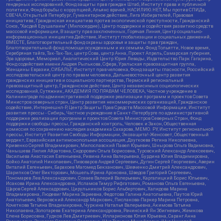
гендерных исследований, Фонд защиты прав граждан Штаб, Институт права и публичной
политики, Фонд борьбы с коррупцией, Альянс врачей, НАСИЛИЮ.НЕТ, Мы против СПИДа,
СВЕЧА, Открытый Петербург, Гуманитарное действие, Лига Избирателей, Правовая
инициатива, Гражданская инициатива против экологической преступности, Гражданский
Союз, "Хасдей Ерушалаим" (Милосердие), Центр поддержки и содействия развитию средств
массовой информации, В защиту прав заключенных, Горячая Линия, Центр социально-
информационных инициатив Действие, Институт глобализации и социальных движений,
ВМЕСТЕ, Благотворительный фонд охраны здоровья и защиты прав граждан,
Благотворительный фонд помощи осужденным и их семьям, Фонд Тольятти, Новое время,
Серебряная тайга, Так-Так-Так, центр Сова, центр Анна, Проект Апрель, Самарская губерния,
Эра здоровья, Мемориал, Аналитический Центр Юрия Левады, Издательство Парк Гагарина,
Фонд содействия имени Андрея Рылькова, Сфера, Уральская правозащитная группа,
Женщины Евразии, СИБАЛЬТ, Институт прав человека, Фонд защиты гласности, Российский
исследовательский центр по правам человека, Дальневосточный центр развития
гражданских инициатив и социального партнерства, Пермский региональный
правозащитный центр, Гражданское действие, Центр независимых социологических
исследований, Сутяжник, АКАДЕМИЯ ПО ПРАВАМ ЧЕЛОВЕКА, Частное учреждение в
Калининграде по административной поддержке реализации программ и проектов Совета
Министров северных стран, Центр развития некоммерческих организаций, Гражданское
содействие, Интернешнл-Р, Центр Защиты Прав Средств Массовой Информации, Институт
развития прессы - Сибирь, Частное учреждение в Санкт-Петербурге по административной
поддержке реализации программ и проектов Совета Министров Северных Стран, Фонд
поддержки свободы прессы, Гражданский контроль, Человек и Закон, Общественная
комиссия по сохранению наследия академика Сахарова, МЕМО. РУ, Институт региональной
прессы, Институт Развития Свободы Информации, Экозащита!-Женсовет, Общественный
вердикт, Евразийская антимонопольная ассоциация, Дзугкоева Регина Николаевна,
Кривенко Сергей Владимирович, Милославский Павел Юрьевич, Шнырова Ольга Вадимовна,
Чанышева Лилия Айратовна, Сидорович Ольга Борисовна, Туровский Александр Алексеевич,
Васильева Анастасия Евгеньевна, Ривина Анна Валерьевна, Бурдина Юлия Владимировна,
Бойко Анатолий Николаевич, Пивоваров Андрей Сергеевич, Дугин Сергей Георгиевич, Аверин
Виталий Евгеньевич, Барахоев Магомед Бекханович, Шевченко Дмитрий Александрович,
Шарипков Олег Викторович, Мошель Ирина Ароновна, Шведов Григорий Сергеевич,
Пономарев Лев Александрович, Созаев Валерий Валерьевич, Каргалицкий Борис Юльевич,
Исакова Ирина Александровна, Исламов Тимур Рифгатович, Романова Ольга Евгеньевна,
Щаров Сергей Алексадрович, Цирульников Борис Альбертович, Халидова Марина
Владимировна, Людевиг Марина Зариевна, Федотова Галина Анатольевна, Паутов Юрий
Анатольевич, Верховский Александр Маркович, Пислакова-Паркер Марина Петровна,
Кочеткова Татьяна Владимировна, Чуркина Наталья Валерьевна, Акимова Татьяна
Николаевна, Золотарева Екатерина Александровна, Рачинский Ян Збигневич, Жемкова
Елена Борисовна, Гудков Лев Дмитриевич, Илларионова Юлия Юрьевна, Саранг Анна