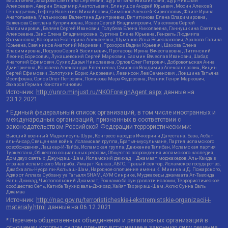
Васильевна, Захарова Светлана Сергеевна, Щур Татьяна Михайловна, Щур Николай
Алексеевич, Аверин Владимир Анатольевич, Блинушов Андрей Юрьевич, Мосин Алексей
Геннадьевич, Гефтер Валентин Михайлович, Симонов Алексей Кириллович, Флиге Ирина
Анатольевна, Мельникова Валентина Дмитриевна, Вититинова Елена Владимировна,
Баженова Светлана Куприяновна, Исаев Сергей Владимирович, Максимов Сергей
Владимирович, Беляев Сергей Иванович, Голубева Елена Николаевна, Ганнушкина Светлана
Алексеевна, Закс Елена Владимировна, Буртина Елена Юрьевна, Гендель Людмила
Залмановна, Кокорина Екатерина Алексеевна, Шуманов Илья Вячеславович, Арапова Галина
Юрьевна, Свечников Анатолий Мариевич, Прохоров Вадим Юрьевич, Шахова Елена
Владимировна, Подузов Сергей Васильевич, Протасова Ирина Вячеславовна, Литинский
Леонид Борисович, Лукашевский Сергей Маркович, Бахмин Вячеслав Иванович, Шабад
Анатолий Ефимович, Сухих Дарья Николаевна, Орлов Олег Петрович, Добровольская Анна
Дмитриевна, Королева Александра Евгеньевна, Смирнов Владимир Александрович, Вицин
Сергей Ефимович, Золотухин Борис Андреевич, Левинсон Лев Семенович, Локшина Татьяна
Иосифовна, Орлов Олег Петрович, Полякова Мара Федоровна, Резник Генри Маркович,
Захаров Герман Константинович
Источник:
http://unro.minjust.ru/NKOForeignAgent.aspx
данные на
23.12.2021
* Единый федеральный список организаций, в том числе иностранных и
международных организаций, признанных в соответствии с
законодательством Российской Федерации террористическими:
Высший военный Маджлисуль Шура, Конгресс народов Ичкерии и Дагестана, База, Асбат
аль-Ансар, Священная война, Исламская группа, Братья-мусульмане, Партия исламского
освобождения, Лашкар-И-Тайба, Исламская группа, Движение Талибан, Исламская партия
Туркестана, Общество социальных реформ, Общество возрождения исламского наследия,
Дом двух святых, Джунд аш-Шам, Исламский джихад – Джамаат моджахедов, Аль-Каида в
странах исламского Магриба, Имарат Кавказ, АБТО, Правый сектор, Исламское государство,
Джабха аль-Нусра ли-Ахль аш-Шам, Народное ополчение имени К. Минина и Д. Пожарского,
Аджр от Аллаха Субхану уа Тагьаля SHAM, АУМ Синрике, Муджахеды джамаата Ат-Тавхида
Валь-Джихад, Чистопольский Джамаат, Рохнамо ба суи давлати исломи, Террористическое
сообщество Сеть, Катиба Таухид валь-Джихад, Хайят Тахрир аш-Шам, Ахлю Сунна Валь
Джамаа
Источник:
http://nac.gov.ru/terroristicheskie-i-ekstremistskie-organizacii-i-
materialy.html
данные на
06.12.2021
* Перечень общественных объединений и религиозных организаций в
отношении которых судом принято вступившее в законную силу решение