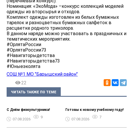
(перечневый конкурс).
Номинация: «ЭкоМода» –конкурс коллекций моделей
одежды из вторсырья и отходов.
Комплект одежды изготовлен из белых бумажных
тарелок и разноцветных бумажных салфеток в
расцветке родного триколора.
В данном наряде можно участвовать в праздничных и
тематических мероприятиях.
#ОрлятаРоссии
#ОрлятаРоссии73
#Навигаторыдетства
#Навигаторыдетства73
#Юныеэколята
СОШ №1 МО "Барышский район"
22
ЧИТАТЬ ТАКЖЕ ПО ТЕМЕ
С Днём физкультурника!
Готовы к новому учебному году!
9
7
07.08.2026
07.08.2026