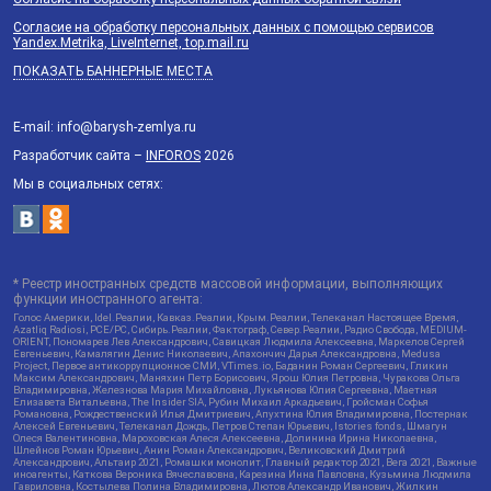
Согласие на обработку персональных данных с помощью сервисов
Yandex.Metrika, LiveInternet, top.mail.ru
ПОКАЗАТЬ БАННЕРНЫЕ МЕСТА
E-mail: info@barysh-zemlya.ru
Разработчик сайта –
INFOROS
2026
Мы в социальных сетях:
* Реестр иностранных средств массовой информации, выполняющих
функции иностранного агента:
Голос Америки, Idel.Реалии, Кавказ.Реалии, Крым.Реалии, Телеканал Настоящее Время,
Azatliq Radiosi, PCE/PC, Сибирь.Реалии, Фактограф, Север.Реалии, Радио Свобода, MEDIUM-
ORIENT, Пономарев Лев Александрович, Савицкая Людмила Алексеевна, Маркелов Сергей
Евгеньевич, Камалягин Денис Николаевич, Апахончич Дарья Александровна, Medusa
Project, Первое антикоррупционное СМИ, VTimes.io, Баданин Роман Сергеевич, Гликин
Максим Александрович, Маняхин Петр Борисович, Ярош Юлия Петровна, Чуракова Ольга
Владимировна, Железнова Мария Михайловна, Лукьянова Юлия Сергеевна, Маетная
Елизавета Витальевна, The Insider SIA, Рубин Михаил Аркадьевич, Гройсман Софья
Романовна, Рождественский Илья Дмитриевич, Апухтина Юлия Владимировна, Постернак
Алексей Евгеньевич, Телеканал Дождь, Петров Степан Юрьевич, Istories fonds, Шмагун
Олеся Валентиновна, Мароховская Алеся Алексеевна, Долинина Ирина Николаевна,
Шлейнов Роман Юрьевич, Анин Роман Александрович, Великовский Дмитрий
Александрович, Альтаир 2021, Ромашки монолит, Главный редактор 2021, Вега 2021, Важные
иноагенты, Каткова Вероника Вячеславовна, Карезина Инна Павловна, Кузьмина Людмила
Гавриловна, Костылева Полина Владимировна, Лютов Александр Иванович, Жилкин