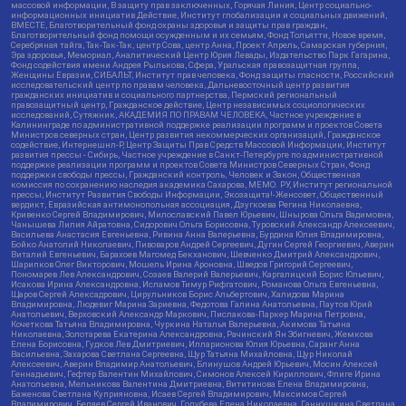
массовой информации, В защиту прав заключенных, Горячая Линия, Центр социально-
информационных инициатив Действие, Институт глобализации и социальных движений,
ВМЕСТЕ, Благотворительный фонд охраны здоровья и защиты прав граждан,
Благотворительный фонд помощи осужденным и их семьям, Фонд Тольятти, Новое время,
Серебряная тайга, Так-Так-Так, центр Сова, центр Анна, Проект Апрель, Самарская губерния,
Эра здоровья, Мемориал, Аналитический Центр Юрия Левады, Издательство Парк Гагарина,
Фонд содействия имени Андрея Рылькова, Сфера, Уральская правозащитная группа,
Женщины Евразии, СИБАЛЬТ, Институт прав человека, Фонд защиты гласности, Российский
исследовательский центр по правам человека, Дальневосточный центр развития
гражданских инициатив и социального партнерства, Пермский региональный
правозащитный центр, Гражданское действие, Центр независимых социологических
исследований, Сутяжник, АКАДЕМИЯ ПО ПРАВАМ ЧЕЛОВЕКА, Частное учреждение в
Калининграде по административной поддержке реализации программ и проектов Совета
Министров северных стран, Центр развития некоммерческих организаций, Гражданское
содействие, Интернешнл-Р, Центр Защиты Прав Средств Массовой Информации, Институт
развития прессы - Сибирь, Частное учреждение в Санкт-Петербурге по административной
поддержке реализации программ и проектов Совета Министров Северных Стран, Фонд
поддержки свободы прессы, Гражданский контроль, Человек и Закон, Общественная
комиссия по сохранению наследия академика Сахарова, МЕМО. РУ, Институт региональной
прессы, Институт Развития Свободы Информации, Экозащита!-Женсовет, Общественный
вердикт, Евразийская антимонопольная ассоциация, Дзугкоева Регина Николаевна,
Кривенко Сергей Владимирович, Милославский Павел Юрьевич, Шнырова Ольга Вадимовна,
Чанышева Лилия Айратовна, Сидорович Ольга Борисовна, Туровский Александр Алексеевич,
Васильева Анастасия Евгеньевна, Ривина Анна Валерьевна, Бурдина Юлия Владимировна,
Бойко Анатолий Николаевич, Пивоваров Андрей Сергеевич, Дугин Сергей Георгиевич, Аверин
Виталий Евгеньевич, Барахоев Магомед Бекханович, Шевченко Дмитрий Александрович,
Шарипков Олег Викторович, Мошель Ирина Ароновна, Шведов Григорий Сергеевич,
Пономарев Лев Александрович, Созаев Валерий Валерьевич, Каргалицкий Борис Юльевич,
Исакова Ирина Александровна, Исламов Тимур Рифгатович, Романова Ольга Евгеньевна,
Щаров Сергей Алексадрович, Цирульников Борис Альбертович, Халидова Марина
Владимировна, Людевиг Марина Зариевна, Федотова Галина Анатольевна, Паутов Юрий
Анатольевич, Верховский Александр Маркович, Пислакова-Паркер Марина Петровна,
Кочеткова Татьяна Владимировна, Чуркина Наталья Валерьевна, Акимова Татьяна
Николаевна, Золотарева Екатерина Александровна, Рачинский Ян Збигневич, Жемкова
Елена Борисовна, Гудков Лев Дмитриевич, Илларионова Юлия Юрьевна, Саранг Анна
Васильевна, Захарова Светлана Сергеевна, Щур Татьяна Михайловна, Щур Николай
Алексеевич, Аверин Владимир Анатольевич, Блинушов Андрей Юрьевич, Мосин Алексей
Геннадьевич, Гефтер Валентин Михайлович, Симонов Алексей Кириллович, Флиге Ирина
Анатольевна, Мельникова Валентина Дмитриевна, Вититинова Елена Владимировна,
Баженова Светлана Куприяновна, Исаев Сергей Владимирович, Максимов Сергей
Владимирович, Беляев Сергей Иванович, Голубева Елена Николаевна, Ганнушкина Светлана