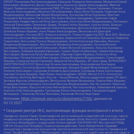
ORIENT, Пономарев Лев Александрович, Савицкая Людмила Алексеевна, Маркелов Сергей
Евгеньевич, Камалягин Денис Николаевич, Апахончич Дарья Александровна, Medusa
Project, Первое антикоррупционное СМИ, VTimes.io, Баданин Роман Сергеевич, Гликин
Максим Александрович, Маняхин Петр Борисович, Ярош Юлия Петровна, Чуракова Ольга
Владимировна, Железнова Мария Михайловна, Лукьянова Юлия Сергеевна, Маетная
Елизавета Витальевна, The Insider SIA, Рубин Михаил Аркадьевич, Гройсман Софья
Романовна, Рождественский Илья Дмитриевич, Апухтина Юлия Владимировна, Постернак
Алексей Евгеньевич, Телеканал Дождь, Петров Степан Юрьевич, Istories fonds, Шмагун
Олеся Валентиновна, Мароховская Алеся Алексеевна, Долинина Ирина Николаевна,
Шлейнов Роман Юрьевич, Анин Роман Александрович, Великовский Дмитрий
Александрович, Альтаир 2021, Ромашки монолит, Главный редактор 2021, Вега 2021, Важные
иноагенты, Каткова Вероника Вячеславовна, Карезина Инна Павловна, Кузьмина Людмила
Гавриловна, Костылева Полина Владимировна, Лютов Александр Иванович, Жилкин
Владимир Владимирович, Жилинский Владимир Александрович, Тихонов Михаил
Сергеевич, Пискунов Сергей Евгеньевич, Ковин Виталий Сергеевич, Кильтау Екатерина
Викторовна, Любарев Аркадий Ефимович, Гурман Юрий Альбертович, Грезев Александр
Викторович, Важенков Артем Валерьевич, Иванова София Юрьевна, Пигалкин Илья
Валерьевич, Петров Алексей Викторович, Егоров Владимир Владимирович, Гусев Андрей
Юрьевич, Смирнов Сергей Сергеевич, Верзилов Петр Юрьевич, ЗП, Зона права, ЖУРНАЛИСТ-
ИНОСТРАННЫЙ АГЕНТ, Вольтская Татьяна Анатольевна, Клепиковская Екатерина
Дмитриевна, Сотников Даниил Владимирович, Захаров Андрей Вячеславович, Симонов
Евгений Алексеевич, Сурначева Елизавета Дмитриевна, Соловьева Елена Анатольевна,
Арапова Галина Юрьевна, Перл Роман Александрович, МЕМО, Mason G.E.S. Anonymous
Foundation, Stichting Bellingcat, Якутия – Наше Мнение, Москоу диджитал медиа, РС-Балт,
Заговора Максим Александрович, Ветошкина Валерия Валерьевна, Павлов Иван Юрьевич,
Скворцова Елена Сергеевна, Оленичев Максим Владимирович, Как бы инагент, Кочетков
Игорь Викторович, Иркутский союз библиофилов, Честные выборы, Нобелевский призыв,
Еланчик Олег Александрович, Григорьева Алина Александровна, Григорьев Андрей
Валерьевич , Гималова Регина Эмилевна, Хисамова Регина Фаритовна
Источник:
https://minjust.gov.ru/ru/documents/7755/
данные на
03.12.2021
* Сведения реестра НКО, выполняющих функции иностранного агента:
Гражданин.Армия.Право, Нижегородский центр немецкой и европейской культуры, Центр
гендерных исследований, Фонд защиты прав граждан Штаб, Институт права и публичной
политики, Фонд борьбы с коррупцией, Альянс врачей, НАСИЛИЮ.НЕТ, Мы против СПИДа,
СВЕЧА, Открытый Петербург, Гуманитарное действие, Лига Избирателей, Правовая
инициатива, Гражданская инициатива против экологической преступности, Гражданский
Союз, "Хасдей Ерушалаим" (Милосердие), Центр поддержки и содействия развитию средств