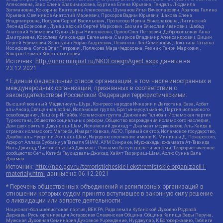
Алексеевна, Закс Елена Владимировна, Буртина Елена Юрьевна, Гендель Людмила
Залмановна, Кокорина Екатерина Алексеевна, Шуманов Илья Вячеславович, Арапова Галина
Юрьевна, Свечников Анатолий Мариевич, Прохоров Вадим Юрьевич, Шахова Елена
Владимировна, Подузов Сергей Васильевич, Протасова Ирина Вячеславовна, Литинский
Леонид Борисович, Лукашевский Сергей Маркович, Бахмин Вячеслав Иванович, Шабад
Анатолий Ефимович, Сухих Дарья Николаевна, Орлов Олег Петрович, Добровольская Анна
Дмитриевна, Королева Александра Евгеньевна, Смирнов Владимир Александрович, Вицин
Сергей Ефимович, Золотухин Борис Андреевич, Левинсон Лев Семенович, Локшина Татьяна
Иосифовна, Орлов Олег Петрович, Полякова Мара Федоровна, Резник Генри Маркович,
Захаров Герман Константинович
Источник:
http://unro.minjust.ru/NKOForeignAgent.aspx
данные на
23.12.2021
* Единый федеральный список организаций, в том числе иностранных и
международных организаций, признанных в соответствии с
законодательством Российской Федерации террористическими:
Высший военный Маджлисуль Шура, Конгресс народов Ичкерии и Дагестана, База, Асбат
аль-Ансар, Священная война, Исламская группа, Братья-мусульмане, Партия исламского
освобождения, Лашкар-И-Тайба, Исламская группа, Движение Талибан, Исламская партия
Туркестана, Общество социальных реформ, Общество возрождения исламского наследия,
Дом двух святых, Джунд аш-Шам, Исламский джихад – Джамаат моджахедов, Аль-Каида в
странах исламского Магриба, Имарат Кавказ, АБТО, Правый сектор, Исламское государство,
Джабха аль-Нусра ли-Ахль аш-Шам, Народное ополчение имени К. Минина и Д. Пожарского,
Аджр от Аллаха Субхану уа Тагьаля SHAM, АУМ Синрике, Муджахеды джамаата Ат-Тавхида
Валь-Джихад, Чистопольский Джамаат, Рохнамо ба суи давлати исломи, Террористическое
сообщество Сеть, Катиба Таухид валь-Джихад, Хайят Тахрир аш-Шам, Ахлю Сунна Валь
Джамаа
Источник:
http://nac.gov.ru/terroristicheskie-i-ekstremistskie-organizacii-i-
materialy.html
данные на
06.12.2021
* Перечень общественных объединений и религиозных организаций в
отношении которых судом принято вступившее в законную силу решение
о ликвидации или запрете деятельности:
Национал-большевистская партия, ВЕК РА, Рада земли Кубанской Духовно Родовой
Державы Русь, организация Асгардская Славянская Община, Община Капища Веды Перуна,
Мужская Духовная Семинария Духовное Учреждение, Нурджулар, К Богодержавию, Таблиги