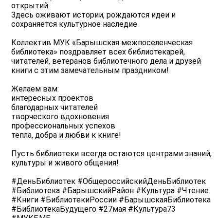
открытий
Здесь оживают истории, рождаются идеи и
сохраняется культурное наследие ️
Коллектив МУК «Барышская межпоселенческая
библиотека» поздравляет всех библиотекарей,
читателей, ветеранов библиотечного дела и друзей
книги с этим замечательным праздником!
Желаем вам:
интересных проектов
благодарных читателей
творческого вдохновения
профессиональных успехов
тепла, добра и любви к книге!
Пусть библиотеки всегда остаются центрами знаний,
культуры и живого общения! ️
#ДеньБиблиотек #ОбщероссийскийДеньБиблиотек
#Библиотека #БарышскийРайон #Культура #Чтение
#Книги #БиблиотекиРоссии #БарышскаяБиблиотека
#БиблиотекаБудущего #27мая #Культура73