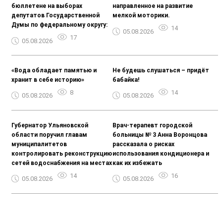
бюллетене на выборах
направленное на развитие
депутатов Государственной
мелкой моторики.
Думы по федеральному округу:
14
05.08.2026
17
05.08.2026
«Вода обладает памятью и
Не будешь слушаться – придёт
хранит в себе историю»
бабайка!
8
14
05.08.2026
05.08.2026
Губернатор Ульяновской
Врач-терапевт городской
области поручил главам
больницы № 3 Анна Воронцова
муниципалитетов
рассказала о рисках
контролировать реконструкцию
использования кондиционера и
сетей водоснабжения на местах
как их избежать ️
14
16
05.08.2026
05.08.2026