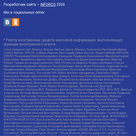
Разработчик сайта –
INFOROS
2026
Мы в социальных сетях:
* Реестр иностранных средств массовой информации, выполняющих
функции иностранного агента:
Голос Америки, Idel.Реалии, Кавказ.Реалии, Крым.Реалии, Телеканал Настоящее Время,
Azatliq Radiosi, PCE/PC, Сибирь.Реалии, Фактограф, Север.Реалии, Радио Свобода, MEDIUM-
ORIENT, Пономарев Лев Александрович, Савицкая Людмила Алексеевна, Маркелов Сергей
Евгеньевич, Камалягин Денис Николаевич, Апахончич Дарья Александровна, Medusa
Project, Первое антикоррупционное СМИ, VTimes.io, Баданин Роман Сергеевич, Гликин
Максим Александрович, Маняхин Петр Борисович, Ярош Юлия Петровна, Чуракова Ольга
Владимировна, Железнова Мария Михайловна, Лукьянова Юлия Сергеевна, Маетная
Елизавета Витальевна, The Insider SIA, Рубин Михаил Аркадьевич, Гройсман Софья
Романовна, Рождественский Илья Дмитриевич, Апухтина Юлия Владимировна, Постернак
Алексей Евгеньевич, Телеканал Дождь, Петров Степан Юрьевич, Istories fonds, Шмагун
Олеся Валентиновна, Мароховская Алеся Алексеевна, Долинина Ирина Николаевна,
Шлейнов Роман Юрьевич, Анин Роман Александрович, Великовский Дмитрий
Александрович, Альтаир 2021, Ромашки монолит, Главный редактор 2021, Вега 2021, Важные
иноагенты, Каткова Вероника Вячеславовна, Карезина Инна Павловна, Кузьмина Людмила
Гавриловна, Костылева Полина Владимировна, Лютов Александр Иванович, Жилкин
Владимир Владимирович, Жилинский Владимир Александрович, Тихонов Михаил
Сергеевич, Пискунов Сергей Евгеньевич, Ковин Виталий Сергеевич, Кильтау Екатерина
Викторовна, Любарев Аркадий Ефимович, Гурман Юрий Альбертович, Грезев Александр
Викторович, Важенков Артем Валерьевич, Иванова София Юрьевна, Пигалкин Илья
Валерьевич, Петров Алексей Викторович, Егоров Владимир Владимирович, Гусев Андрей
Юрьевич, Смирнов Сергей Сергеевич, Верзилов Петр Юрьевич, ЗП, Зона права, ЖУРНАЛИСТ-
ИНОСТРАННЫЙ АГЕНТ, Вольтская Татьяна Анатольевна, Клепиковская Екатерина
Дмитриевна, Сотников Даниил Владимирович, Захаров Андрей Вячеславович, Симонов
Евгений Алексеевич, Сурначева Елизавета Дмитриевна, Соловьева Елена Анатольевна,
Арапова Галина Юрьевна, Перл Роман Александрович, МЕМО, Mason G.E.S. Anonymous
Foundation, Stichting Bellingcat, Якутия – Наше Мнение, Москоу диджитал медиа, РС-Балт,