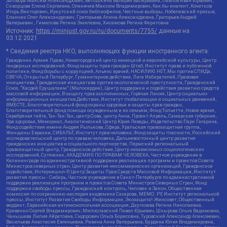
Заговора Максим Александрович, Ветошкина Валерия Валерьевна, Павлов Иван Юрьевич,
Скворцова Елена Сергеевна, Оленичев Максим Владимирович, Как бы инагент, Кочетков
Игорь Викторович, Иркутский союз библиофилов, Честные выборы, Нобелевский призыв,
Еланчик Олег Александрович, Григорьева Алина Александровна, Григорьев Андрей
Валерьевич , Гималова Регина Эмилевна, Хисамова Регина Фаритовна
Источник:
https://minjust.gov.ru/ru/documents/7755/
данные на
03.12.2021
* Сведения реестра НКО, выполняющих функции иностранного агента:
Гражданин.Армия.Право, Нижегородский центр немецкой и европейской культуры, Центр
гендерных исследований, Фонд защиты прав граждан Штаб, Институт права и публичной
политики, Фонд борьбы с коррупцией, Альянс врачей, НАСИЛИЮ.НЕТ, Мы против СПИДа,
СВЕЧА, Открытый Петербург, Гуманитарное действие, Лига Избирателей, Правовая
инициатива, Гражданская инициатива против экологической преступности, Гражданский
Союз, "Хасдей Ерушалаим" (Милосердие), Центр поддержки и содействия развитию средств
массовой информации, В защиту прав заключенных, Горячая Линия, Центр социально-
информационных инициатив Действие, Институт глобализации и социальных движений,
ВМЕСТЕ, Благотворительный фонд охраны здоровья и защиты прав граждан,
Благотворительный фонд помощи осужденным и их семьям, Фонд Тольятти, Новое время,
Серебряная тайга, Так-Так-Так, центр Сова, центр Анна, Проект Апрель, Самарская губерния,
Эра здоровья, Мемориал, Аналитический Центр Юрия Левады, Издательство Парк Гагарина,
Фонд содействия имени Андрея Рылькова, Сфера, Уральская правозащитная группа,
Женщины Евразии, СИБАЛЬТ, Институт прав человека, Фонд защиты гласности, Российский
исследовательский центр по правам человека, Дальневосточный центр развития
гражданских инициатив и социального партнерства, Пермский региональный
правозащитный центр, Гражданское действие, Центр независимых социологических
исследований, Сутяжник, АКАДЕМИЯ ПО ПРАВАМ ЧЕЛОВЕКА, Частное учреждение в
Калининграде по административной поддержке реализации программ и проектов Совета
Министров северных стран, Центр развития некоммерческих организаций, Гражданское
содействие, Интернешнл-Р, Центр Защиты Прав Средств Массовой Информации, Институт
развития прессы - Сибирь, Частное учреждение в Санкт-Петербурге по административной
поддержке реализации программ и проектов Совета Министров Северных Стран, Фонд
поддержки свободы прессы, Гражданский контроль, Человек и Закон, Общественная
комиссия по сохранению наследия академика Сахарова, МЕМО. РУ, Институт региональной
прессы, Институт Развития Свободы Информации, Экозащита!-Женсовет, Общественный
вердикт, Евразийская антимонопольная ассоциация, Дзугкоева Регина Николаевна,
Кривенко Сергей Владимирович, Милославский Павел Юрьевич, Шнырова Ольга Вадимовна,
Чанышева Лилия Айратовна, Сидорович Ольга Борисовна, Туровский Александр Алексеевич,
Васильева Анастасия Евгеньевна, Ривина Анна Валерьевна, Бурдина Юлия Владимировна,