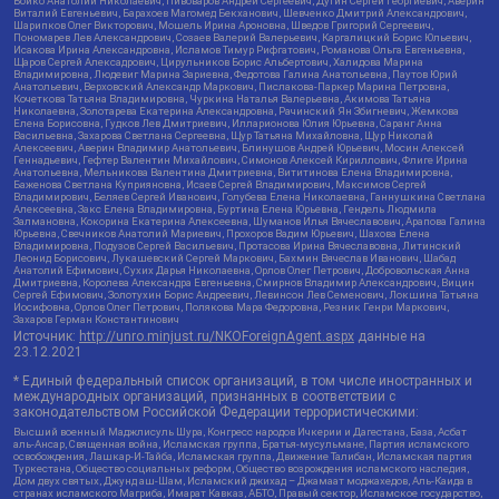
Бойко Анатолий Николаевич, Пивоваров Андрей Сергеевич, Дугин Сергей Георгиевич, Аверин
Виталий Евгеньевич, Барахоев Магомед Бекханович, Шевченко Дмитрий Александрович,
Шарипков Олег Викторович, Мошель Ирина Ароновна, Шведов Григорий Сергеевич,
Пономарев Лев Александрович, Созаев Валерий Валерьевич, Каргалицкий Борис Юльевич,
Исакова Ирина Александровна, Исламов Тимур Рифгатович, Романова Ольга Евгеньевна,
Щаров Сергей Алексадрович, Цирульников Борис Альбертович, Халидова Марина
Владимировна, Людевиг Марина Зариевна, Федотова Галина Анатольевна, Паутов Юрий
Анатольевич, Верховский Александр Маркович, Пислакова-Паркер Марина Петровна,
Кочеткова Татьяна Владимировна, Чуркина Наталья Валерьевна, Акимова Татьяна
Николаевна, Золотарева Екатерина Александровна, Рачинский Ян Збигневич, Жемкова
Елена Борисовна, Гудков Лев Дмитриевич, Илларионова Юлия Юрьевна, Саранг Анна
Васильевна, Захарова Светлана Сергеевна, Щур Татьяна Михайловна, Щур Николай
Алексеевич, Аверин Владимир Анатольевич, Блинушов Андрей Юрьевич, Мосин Алексей
Геннадьевич, Гефтер Валентин Михайлович, Симонов Алексей Кириллович, Флиге Ирина
Анатольевна, Мельникова Валентина Дмитриевна, Вититинова Елена Владимировна,
Баженова Светлана Куприяновна, Исаев Сергей Владимирович, Максимов Сергей
Владимирович, Беляев Сергей Иванович, Голубева Елена Николаевна, Ганнушкина Светлана
Алексеевна, Закс Елена Владимировна, Буртина Елена Юрьевна, Гендель Людмила
Залмановна, Кокорина Екатерина Алексеевна, Шуманов Илья Вячеславович, Арапова Галина
Юрьевна, Свечников Анатолий Мариевич, Прохоров Вадим Юрьевич, Шахова Елена
Владимировна, Подузов Сергей Васильевич, Протасова Ирина Вячеславовна, Литинский
Леонид Борисович, Лукашевский Сергей Маркович, Бахмин Вячеслав Иванович, Шабад
Анатолий Ефимович, Сухих Дарья Николаевна, Орлов Олег Петрович, Добровольская Анна
Дмитриевна, Королева Александра Евгеньевна, Смирнов Владимир Александрович, Вицин
Сергей Ефимович, Золотухин Борис Андреевич, Левинсон Лев Семенович, Локшина Татьяна
Иосифовна, Орлов Олег Петрович, Полякова Мара Федоровна, Резник Генри Маркович,
Захаров Герман Константинович
Источник:
http://unro.minjust.ru/NKOForeignAgent.aspx
данные на
23.12.2021
* Единый федеральный список организаций, в том числе иностранных и
международных организаций, признанных в соответствии с
законодательством Российской Федерации террористическими:
Высший военный Маджлисуль Шура, Конгресс народов Ичкерии и Дагестана, База, Асбат
аль-Ансар, Священная война, Исламская группа, Братья-мусульмане, Партия исламского
освобождения, Лашкар-И-Тайба, Исламская группа, Движение Талибан, Исламская партия
Туркестана, Общество социальных реформ, Общество возрождения исламского наследия,
Дом двух святых, Джунд аш-Шам, Исламский джихад – Джамаат моджахедов, Аль-Каида в
странах исламского Магриба, Имарат Кавказ, АБТО, Правый сектор, Исламское государство,