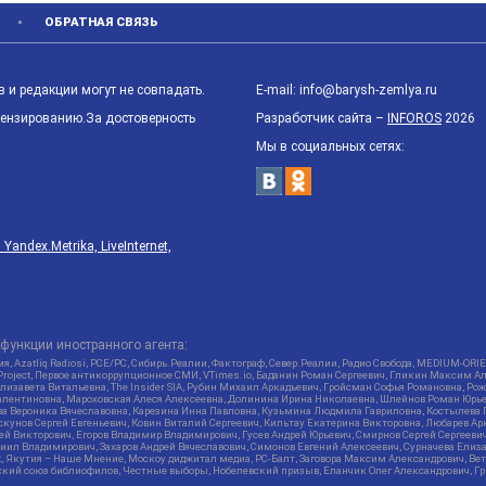
ОБРАТНАЯ СВЯЗЬ
 и редакции могут не совпадать.
E-mail: info@barysh-zemlya.ru
цензированию.За достоверность
Разработчик сайта –
INFOROS
2026
Мы в социальных сетях:
ndex.Metrika, LiveInternet,
функции иностранного агента:
я, Azatliq Radiosi, PCE/PC, Сибирь.Реалии, Фактограф, Север.Реалии, Радио Свобода, MEDIUM-O
roject, Первое антикоррупционное СМИ, VTimes.io, Баданин Роман Сергеевич, Гликин Максим А
изавета Витальевна, The Insider SIA, Рубин Михаил Аркадьевич, Гройсман Софья Романовна, Р
ся Валентиновна, Мароховская Алеся Алексеевна, Долинина Ирина Николаевна, Шлейнов Роман Юр
кова Вероника Вячеславовна, Карезина Инна Павловна, Кузьмина Людмила Гавриловна, Костыле
унов Сергей Евгеньевич, Ковин Виталий Сергеевич, Кильтау Екатерина Викторовна, Любарев Ар
сей Викторович, Егоров Владимир Владимирович, Гусев Андрей Юрьевич, Смирнов Сергей Сергеев
ил Владимирович, Захаров Андрей Вячеславович, Симонов Евгений Алексеевич, Сурначева Елиза
at, Якутия – Наше Мнение, Москоу диджитал медиа, РС-Балт, Заговора Максим Александрович, Ве
кий союз библиофилов, Честные выборы, Нобелевский призыв, Еланчик Олег Александрович, Гри