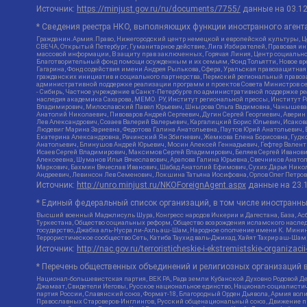
Источник:
https://minjust.gov.ru/ru/documents/7755/
данные на
03.1
* Сведения реестра НКО, выполняющих функции иностранного агента
Гражданин.Армия.Право, Нижегородский центр немецкой и европейской культуры, Це
СВЕЧА, Открытый Петербург, Гуманитарное действие, Лига Избирателей, Правовая и
массовой информации, В защиту прав заключенных, Горячая Линия, Центр социальн
Благотворительный фонд помощи осужденным и их семьям, Фонд Тольятти, Новое время
Гагарина, Фонд содействия имени Андрея Рылькова, Сфера, Уральская правозащитная
гражданских инициатив и социального партнерства, Пермский региональный право
административной поддержке реализации программ и проектов Совета Министров се
- Сибирь, Частное учреждение в Санкт-Петербурге по административной поддержке 
наследия академика Сахарова, МЕМО. РУ, Институт региональной прессы, Институт 
Владимирович, Милославский Павел Юрьевич, Шнырова Ольга Вадимовна, Чанышева Ли
Анатолий Николаевич, Пивоваров Андрей Сергеевич, Дугин Сергей Георгиевич, Авери
Лев Александрович, Созаев Валерий Валерьевич, Каргалицкий Борис Юльевич, Исаков
Людевиг Марина Зариевна, Федотова Галина Анатольевна, Паутов Юрий Анатольевич, 
Екатерина Александровна, Рачинский Ян Збигневич, Жемкова Елена Борисовна, Гудко
Анатольевич, Блинушов Андрей Юрьевич, Мосин Алексей Геннадьевич, Гефтер Вален
Исаев Сергей Владимирович, Максимов Сергей Владимирович, Беляев Сергей Иванови
Алексеевна, Шуманов Илья Вячеславович, Арапова Галина Юрьевна, Свечников Анато
Маркович, Бахмин Вячеслав Иванович, Шабад Анатолий Ефимович, Сухих Дарья Никол
Андреевич, Левинсон Лев Семенович, Локшина Татьяна Иосифовна, Орлов Олег Петров
Источник:
http://unro.minjust.ru/NKOForeignAgent.aspx
данные на
23.
* Единый федеральный список организаций, в том числе иностранн
Высший военный Маджлисуль Шура, Конгресс народов Ичкерии и Дагестана, База, Асб
Туркестана, Общество социальных реформ, Общество возрождения исламского наслед
государство, Джабха аль-Нусра ли-Ахль аш-Шам, Народное ополчение имени К. Минин
Террористическое сообщество Сеть, Катиба Таухид валь-Джихад, Хайят Тахрир аш-Ша
Источник:
http://nac.gov.ru/terroristicheskie-i-ekstremistskie-organizacii
* Перечень общественных объединений и религиозных организаций в
Национал-большевистская партия, ВЕК РА, Рада земли Кубанской Духовно Родовой Д
Джамаат, Свидетели Иеговы, Русское национальное единство, Национал-социалистич
партия России, Славянский союз, Формат-18, Благородный Орден Дьявола, Армия вол
Православных Староверов-Инглингов, Русский общенациональный союз, Движение про