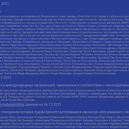
2.2021
:
нтр гендерных исследований, Фонд защиты прав граждан Штаб, Институт права и публичной пол
нициатива, Гражданская инициатива против экологической преступности, Гражданский Союз, "Ха
о-информационных инициатив Действие, Институт глобализации и социальных движений, ВМЕСТ
, Серебряная тайга, Так-Так-Так, центр Сова, центр Анна, Проект Апрель, Самарская губерния, 
 группа, Женщины Евразии, СИБАЛЬТ, Институт прав человека, Фонд защиты гласности, Российс
защитный центр, Гражданское действие, Центр независимых социологических исследований, С
верных стран, Центр развития некоммерческих организаций, Гражданское содействие, Интерне
реализации программ и проектов Совета Министров Северных Стран, Фонд поддержки свободы пре
Развития Свободы Информации, Экозащита!-Женсовет, Общественный вердикт, Евразийская анти
лия Айратовна, Сидорович Ольга Борисовна, Туровский Александр Алексеевич, Васильева Анаст
н Виталий Евгеньевич, Барахоев Магомед Бекханович, Шевченко Дмитрий Александрович, Шарипк
а Ирина Александровна, Исламов Тимур Рифгатович, Романова Ольга Евгеньевна, Щаров Сергей А
Верховский Александр Маркович, Пислакова-Паркер Марина Петровна, Кочеткова Татьяна Владим
в Лев Дмитриевич, Илларионова Юлия Юрьевна, Саранг Анна Васильевна, Захарова Светлана Сер
тин Михайлович, Симонов Алексей Кириллович, Флиге Ирина Анатольевна, Мельникова Валентин
ч, Голубева Елена Николаевна, Ганнушкина Светлана Алексеевна, Закс Елена Владимировна, Бу
лий Мариевич, Прохоров Вадим Юрьевич, Шахова Елена Владимировна, Подузов Сергей Васильеви
аевна, Орлов Олег Петрович, Добровольская Анна Дмитриевна, Королева Александра Евгеньевна
ич, Полякова Мара Федоровна, Резник Генри Маркович, Захаров Герман Константинович
12.2021
ых и международных организаций, признанных в соответствии с законодатель
ат аль-Ансар, Священная война, Исламская группа, Братья-мусульмане, Партия исламского осво
ия, Дом двух святых, Джунд аш-Шам, Исламский джихад – Джамаат моджахедов, Аль-Каида в стра
а и Д. Пожарского, Аджр от Аллаха Субхану уа Тагьаля SHAM, АУМ Синрике, Муджахеды джамаата
м, Ахлю Сунна Валь Джамаа
-i-materialy.html
данные на
06.12.2021
 отношении которых судом принято вступившее в законную силу решение о ли
ержавы Русь, организация Асгардская Славянская Община, Община Капища Веды Перуна, Мужская
еское общество, Джамаат мувахидов, Объединенный Вилайат Кабарды, Балкарии и Карачая, Союз 
и народа, Национальная Социалистическая Инициатива города Череповца, Духовно-Родовая Держа
тив нелегальной иммиграции, Кровь и Честь, О свободе совести и о религиозных объединениях