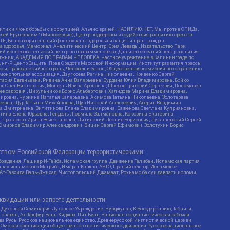
итики, Фонд борьбы с коррупцией, Альянс врачей, НАСИЛИЮ.НЕТ, Мы против СПИДа,
сдей Ерушалаим" (Милосердие), Центр поддержки и содействия развитию средств
Е, Благотворительный фонд охраны здоровья и защиты прав граждан,
Эра здоровья, Мемориал, Аналитический Центр Юрия Левады, Издательство Парк
кий исследовательский центр по правам человека, Дальневосточный центр развития
утяжник, АКАДЕМИЯ ПО ПРАВАМ ЧЕЛОВЕКА, Частное учреждение в Калининграде по
шнл-Р, Центр Защиты Прав Средств Массовой Информации, Институт развития прессы
ссы, Гражданский контроль, Человек и Закон, Общественная комиссия по сохранению
монопольная ассоциация, Дзугкоева Регина Николаевна, Кривенко Сергей
асия Евгеньевна, Ривина Анна Валерьевна, Бурдина Юлия Владимировна, Бойко
ов Олег Викторович, Мошель Ирина Ароновна, Шведов Григорий Сергеевич, Пономарев
лексадрович, Цирульников Борис Альбертович, Халидова Марина Владимировна,
ировна, Чуркина Наталья Валерьевна, Акимова Татьяна Николаевна, Золотарева
геевна, Щур Татьяна Михайловна, Щур Николай Алексеевич, Аверин Владимир
а Дмитриевна, Вититинова Елена Владимировна, Баженова Светлана Куприяновна,
ртина Елена Юрьевна, Гендель Людмила Залмановна, Кокорина Екатерина
ч, Протасова Ирина Вячеславовна, Литинский Леонид Борисович, Лукашевский Сергей
, Смирнов Владимир Александрович, Вицин Сергей Ефимович, Золотухин Борис
ством Российской Федерации террористическими:
бождения, Лашкар-И-Тайба, Исламская группа, Движение Талибан, Исламская партия
нах исламского Магриба, Имарат Кавказ, АБТО, Правый сектор, Исламское
 Ат-Тавхида Валь-Джихад, Чистопольский Джамаат, Рохнамо ба суи давлати исломи,
квидации или запрете деятельности:
 Духовная Семинария Духовное Учреждение, Нурджулар, К Богодержавию, Таблиги
славян, Ат-Такфир Валь-Хиджра, Пит Буль, Национал-социалистическая рабочая
ва Русь, Русское национальное единство, Древнерусской Инглистической церкви
, Омская организация общественного политического движения Русское национальное