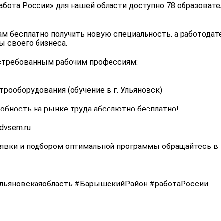
Работа России» для нашей области доступно 78 образоват
ам бесплатно получить новую специальность, а работодат
 своего бизнеса.
остребованным рабочим профессиям:
рооборудования (обучение в г. Ульяновск)
обность на рынке труда абсолютно бесплатно!
dvsem.ru
аявки и подбором оптимальной программы обращайтесь в 
льяновскаяобласть #БарышскийРайон #работаРоссии