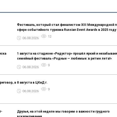
Фестиваль, который стал финалистом ХIII Международной п
сфере событийного туризма Russian Event Awards в 2025 году
12
06.08.2026
иска
1 августа на стадионе «Редуктор» прошёл яркий и незабыва
семейный фестиваль «Родные — любимые: в ритме лета!»
9
06.08.2026
риговор, а
8 августа в ЦКиД г.
9
06.08.2026
г-
Друзья, на этой неделе мы говорим о важности грудного
вскармливания.