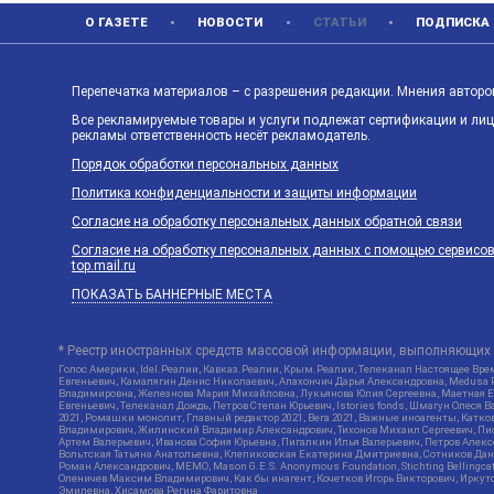
О ГАЗЕТЕ
НОВОСТИ
СТАТЬИ
ПОДПИСКА
Перепечатка материалов – с разрешения редакции. Мнения авторов
Все рекламируемые товары и услуги подлежат сертификации и ли
рекламы ответственность несёт рекламодатель.
Порядок обработки персональных данных
Политика конфиденциальности и защиты информации
Согласие на обработку персональных данных обратной связи
Согласие на обработку персональных данных с помощью сервисов Ya
top.mail.ru
ПОКАЗАТЬ БАННЕРНЫЕ МЕСТА
* Реестр иностранных средств массовой информации, выполняющих 
Голос Америки, Idel.Реалии, Кавказ.Реалии, Крым.Реалии, Телеканал Настоящее Врем
Евгеньевич, Камалягин Денис Николаевич, Апахончич Дарья Александровна, Medusa P
Владимировна, Железнова Мария Михайловна, Лукьянова Юлия Сергеевна, Маетная Ел
Евгеньевич, Телеканал Дождь, Петров Степан Юрьевич, Istories fonds, Шмагун Оле
2021, Ромашки монолит, Главный редактор 2021, Вега 2021, Важные иноагенты, Кат
Владимирович, Жилинский Владимир Александрович, Тихонов Михаил Сергеевич, Писк
Артем Валерьевич, Иванова София Юрьевна, Пигалкин Илья Валерьевич, Петров Алек
Вольтская Татьяна Анатольевна, Клепиковская Екатерина Дмитриевна, Сотников Дани
Роман Александрович, МЕМО, Mason G.E.S. Anonymous Foundation, Stichting Bellingc
Оленичев Максим Владимирович, Как бы инагент, Кочетков Игорь Викторович, Иркутс
Эмилевна, Хисамова Регина Фаритовна