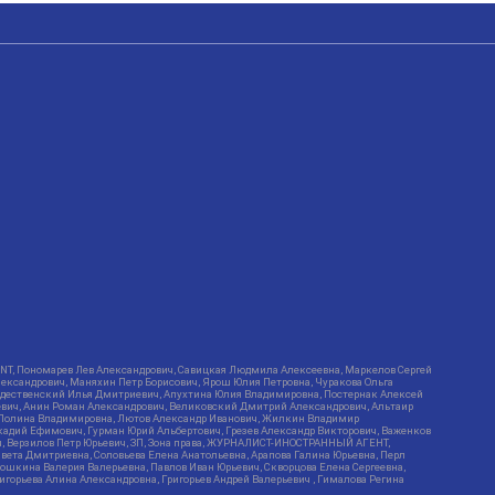
RIENT, Пономарев Лев Александрович, Савицкая Людмила Алексеевна, Маркелов Сергей
лександрович, Маняхин Петр Борисович, Ярош Юлия Петровна, Чуракова Ольга
ождественский Илья Дмитриевич, Апухтина Юлия Владимировна, Постернак Алексей
ьевич, Анин Роман Александрович, Великовский Дмитрий Александрович, Альтаир
ва Полина Владимировна, Лютов Александр Иванович, Жилкин Владимир
кадий Ефимович, Гурман Юрий Альбертович, Грезев Александр Викторович, Важенков
ич, Верзилов Петр Юрьевич, ЗП, Зона права, ЖУРНАЛИСТ-ИНОСТРАННЫЙ АГЕНТ,
вета Дмитриевна, Соловьева Елена Анатольевна, Арапова Галина Юрьевна, Перл
тошкина Валерия Валерьевна, Павлов Иван Юрьевич, Скворцова Елена Сергеевна,
горьева Алина Александровна, Григорьев Андрей Валерьевич , Гималова Регина