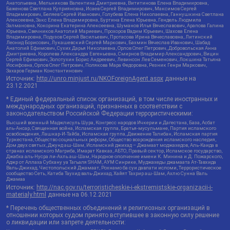
Анатольевна, Мельникова Валентина Дмитриевна, Вититинова Елена Владимировна,
Баженова Светлана Куприяновна, Исаев Сергей Владимирович, Максимов Сергей
Владимирович, Беляев Сергей Иванович, Голубева Елена Николаевна, Ганнушкина Светлана
Алексеевна, Закс Елена Владимировна, Буртина Елена Юрьевна, Гендель Людмила
Залмановна, Кокорина Екатерина Алексеевна, Шуманов Илья Вячеславович, Арапова Галина
Юрьевна, Свечников Анатолий Мариевич, Прохоров Вадим Юрьевич, Шахова Елена
Владимировна, Подузов Сергей Васильевич, Протасова Ирина Вячеславовна, Литинский
Леонид Борисович, Лукашевский Сергей Маркович, Бахмин Вячеслав Иванович, Шабад
Анатолий Ефимович, Сухих Дарья Николаевна, Орлов Олег Петрович, Добровольская Анна
Дмитриевна, Королева Александра Евгеньевна, Смирнов Владимир Александрович, Вицин
Сергей Ефимович, Золотухин Борис Андреевич, Левинсон Лев Семенович, Локшина Татьяна
Иосифовна, Орлов Олег Петрович, Полякова Мара Федоровна, Резник Генри Маркович,
Захаров Герман Константинович
Источник:
http://unro.minjust.ru/NKOForeignAgent.aspx
данные на
23.12.2021
* Единый федеральный список организаций, в том числе иностранных и
международных организаций, признанных в соответствии с
законодательством Российской Федерации террористическими:
Высший военный Маджлисуль Шура, Конгресс народов Ичкерии и Дагестана, База, Асбат
аль-Ансар, Священная война, Исламская группа, Братья-мусульмане, Партия исламского
освобождения, Лашкар-И-Тайба, Исламская группа, Движение Талибан, Исламская партия
Туркестана, Общество социальных реформ, Общество возрождения исламского наследия,
Дом двух святых, Джунд аш-Шам, Исламский джихад – Джамаат моджахедов, Аль-Каида в
странах исламского Магриба, Имарат Кавказ, АБТО, Правый сектор, Исламское государство,
Джабха аль-Нусра ли-Ахль аш-Шам, Народное ополчение имени К. Минина и Д. Пожарского,
Аджр от Аллаха Субхану уа Тагьаля SHAM, АУМ Синрике, Муджахеды джамаата Ат-Тавхида
Валь-Джихад, Чистопольский Джамаат, Рохнамо ба суи давлати исломи, Террористическое
сообщество Сеть, Катиба Таухид валь-Джихад, Хайят Тахрир аш-Шам, Ахлю Сунна Валь
Джамаа
Источник:
http://nac.gov.ru/terroristicheskie-i-ekstremistskie-organizacii-i-
materialy.html
данные на
06.12.2021
* Перечень общественных объединений и религиозных организаций в
отношении которых судом принято вступившее в законную силу решение
о ликвидации или запрете деятельности: