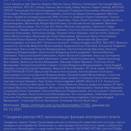
Голос Америки, Idel.Реалии, Кавказ.Реалии, Крым.Реалии, Телеканал Настоящее Время,
Azatliq Radiosi, PCE/PC, Сибирь.Реалии, Фактограф, Север.Реалии, Радио Свобода, MEDIUM-
ORIENT, Пономарев Лев Александрович, Савицкая Людмила Алексеевна, Маркелов Сергей
Евгеньевич, Камалягин Денис Николаевич, Апахончич Дарья Александровна, Medusa
Project, Первое антикоррупционное СМИ, VTimes.io, Баданин Роман Сергеевич, Гликин
Максим Александрович, Маняхин Петр Борисович, Ярош Юлия Петровна, Чуракова Ольга
Владимировна, Железнова Мария Михайловна, Лукьянова Юлия Сергеевна, Маетная
Елизавета Витальевна, The Insider SIA, Рубин Михаил Аркадьевич, Гройсман Софья
Романовна, Рождественский Илья Дмитриевич, Апухтина Юлия Владимировна, Постернак
Алексей Евгеньевич, Телеканал Дождь, Петров Степан Юрьевич, Istories fonds, Шмагун
Олеся Валентиновна, Мароховская Алеся Алексеевна, Долинина Ирина Николаевна,
Шлейнов Роман Юрьевич, Анин Роман Александрович, Великовский Дмитрий
Александрович, Альтаир 2021, Ромашки монолит, Главный редактор 2021, Вега 2021, Важные
иноагенты, Каткова Вероника Вячеславовна, Карезина Инна Павловна, Кузьмина Людмила
Гавриловна, Костылева Полина Владимировна, Лютов Александр Иванович, Жилкин
Владимир Владимирович, Жилинский Владимир Александрович, Тихонов Михаил
Сергеевич, Пискунов Сергей Евгеньевич, Ковин Виталий Сергеевич, Кильтау Екатерина
Викторовна, Любарев Аркадий Ефимович, Гурман Юрий Альбертович, Грезев Александр
Викторович, Важенков Артем Валерьевич, Иванова София Юрьевна, Пигалкин Илья
Валерьевич, Петров Алексей Викторович, Егоров Владимир Владимирович, Гусев Андрей
Юрьевич, Смирнов Сергей Сергеевич, Верзилов Петр Юрьевич, ЗП, Зона права, ЖУРНАЛИСТ-
ИНОСТРАННЫЙ АГЕНТ, Вольтская Татьяна Анатольевна, Клепиковская Екатерина
Дмитриевна, Сотников Даниил Владимирович, Захаров Андрей Вячеславович, Симонов
Евгений Алексеевич, Сурначева Елизавета Дмитриевна, Соловьева Елена Анатольевна,
Арапова Галина Юрьевна, Перл Роман Александрович, МЕМО, Mason G.E.S. Anonymous
Foundation, Stichting Bellingcat, Якутия – Наше Мнение, Москоу диджитал медиа, РС-Балт,
Заговора Максим Александрович, Ветошкина Валерия Валерьевна, Павлов Иван Юрьевич,
Скворцова Елена Сергеевна, Оленичев Максим Владимирович, Как бы инагент, Кочетков
Игорь Викторович, Иркутский союз библиофилов, Честные выборы, Нобелевский призыв,
Еланчик Олег Александрович, Григорьева Алина Александровна, Григорьев Андрей
Валерьевич , Гималова Регина Эмилевна, Хисамова Регина Фаритовна
Источник:
https://minjust.gov.ru/ru/documents/7755/
данные на
03.12.2021
* Сведения реестра НКО, выполняющих функции иностранного агента:
Гражданин.Армия.Право, Нижегородский центр немецкой и европейской культуры, Центр
гендерных исследований, Фонд защиты прав граждан Штаб, Институт права и публичной
политики, Фонд борьбы с коррупцией, Альянс врачей, НАСИЛИЮ.НЕТ, Мы против СПИДа,