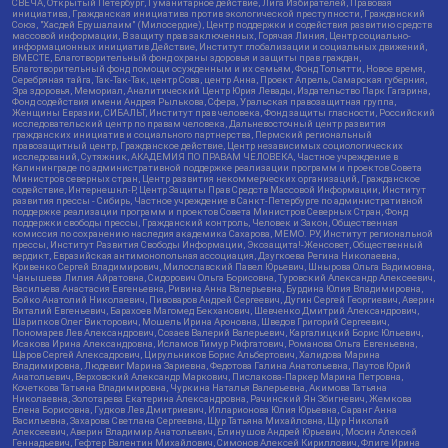
СВЕЧА, Открытый Петербург, Гуманитарное действие, Лига Избирателей, Правовая
инициатива, Гражданская инициатива против экологической преступности, Гражданский
Союз, "Хасдей Ерушалаим" (Милосердие), Центр поддержки и содействия развитию средств
массовой информации, В защиту прав заключенных, Горячая Линия, Центр социально-
информационных инициатив Действие, Институт глобализации и социальных движений,
ВМЕСТЕ, Благотворительный фонд охраны здоровья и защиты прав граждан,
Благотворительный фонд помощи осужденным и их семьям, Фонд Тольятти, Новое время,
Серебряная тайга, Так-Так-Так, центр Сова, центр Анна, Проект Апрель, Самарская губерния,
Эра здоровья, Мемориал, Аналитический Центр Юрия Левады, Издательство Парк Гагарина,
Фонд содействия имени Андрея Рылькова, Сфера, Уральская правозащитная группа,
Женщины Евразии, СИБАЛЬТ, Институт прав человека, Фонд защиты гласности, Российский
исследовательский центр по правам человека, Дальневосточный центр развития
гражданских инициатив и социального партнерства, Пермский региональный
правозащитный центр, Гражданское действие, Центр независимых социологических
исследований, Сутяжник, АКАДЕМИЯ ПО ПРАВАМ ЧЕЛОВЕКА, Частное учреждение в
Калининграде по административной поддержке реализации программ и проектов Совета
Министров северных стран, Центр развития некоммерческих организаций, Гражданское
содействие, Интернешнл-Р, Центр Защиты Прав Средств Массовой Информации, Институт
развития прессы - Сибирь, Частное учреждение в Санкт-Петербурге по административной
поддержке реализации программ и проектов Совета Министров Северных Стран, Фонд
поддержки свободы прессы, Гражданский контроль, Человек и Закон, Общественная
комиссия по сохранению наследия академика Сахарова, МЕМО. РУ, Институт региональной
прессы, Институт Развития Свободы Информации, Экозащита!-Женсовет, Общественный
вердикт, Евразийская антимонопольная ассоциация, Дзугкоева Регина Николаевна,
Кривенко Сергей Владимирович, Милославский Павел Юрьевич, Шнырова Ольга Вадимовна,
Чанышева Лилия Айратовна, Сидорович Ольга Борисовна, Туровский Александр Алексеевич,
Васильева Анастасия Евгеньевна, Ривина Анна Валерьевна, Бурдина Юлия Владимировна,
Бойко Анатолий Николаевич, Пивоваров Андрей Сергеевич, Дугин Сергей Георгиевич, Аверин
Виталий Евгеньевич, Барахоев Магомед Бекханович, Шевченко Дмитрий Александрович,
Шарипков Олег Викторович, Мошель Ирина Ароновна, Шведов Григорий Сергеевич,
Пономарев Лев Александрович, Созаев Валерий Валерьевич, Каргалицкий Борис Юльевич,
Исакова Ирина Александровна, Исламов Тимур Рифгатович, Романова Ольга Евгеньевна,
Щаров Сергей Алексадрович, Цирульников Борис Альбертович, Халидова Марина
Владимировна, Людевиг Марина Зариевна, Федотова Галина Анатольевна, Паутов Юрий
Анатольевич, Верховский Александр Маркович, Пислакова-Паркер Марина Петровна,
Кочеткова Татьяна Владимировна, Чуркина Наталья Валерьевна, Акимова Татьяна
Николаевна, Золотарева Екатерина Александровна, Рачинский Ян Збигневич, Жемкова
Елена Борисовна, Гудков Лев Дмитриевич, Илларионова Юлия Юрьевна, Саранг Анна
Васильевна, Захарова Светлана Сергеевна, Щур Татьяна Михайловна, Щур Николай
Алексеевич, Аверин Владимир Анатольевич, Блинушов Андрей Юрьевич, Мосин Алексей
Геннадьевич, Гефтер Валентин Михайлович, Симонов Алексей Кириллович, Флиге Ирина