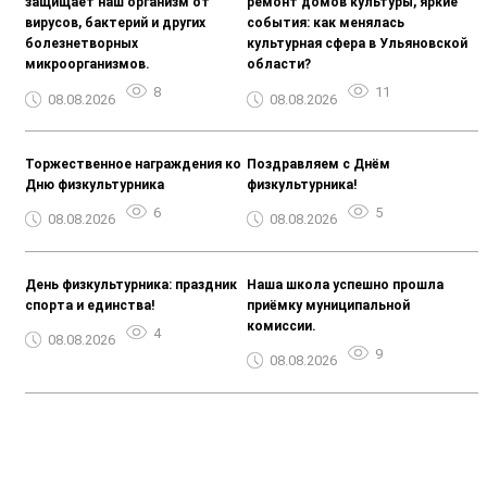
защищает наш организм от
ремонт домов культуры, яркие
вирусов, бактерий и других
события: как менялась
болезнетворных
культурная сфера в Ульяновской
микроорганизмов.
области?
8
11
08.08.2026
08.08.2026
Торжественное награждения ко
Поздравляем с Днём
Дню физкультурника
физкультурника!
6
5
08.08.2026
08.08.2026
День физкультурника: праздник
Наша школа успешно прошла
спорта и единства!
приёмку муниципальной
комиссии.
4
08.08.2026
9
08.08.2026