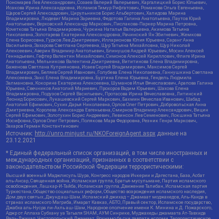
Пономарев Лев Александрович, Созаев Валерий Валерьевич, Каргалицкий Борис Юльевич,
Исакова Ирина Александровна, Исламов Тимур Рифгатович, Романова Ольга Евгеньевна,
Щаров Сергей Алексадрович, Цирульников Борис Альбертович, Халидова Марина
Владимировна, Людевиг Марина Зариевна, Федотова Галина Анатольевна, Паутов Юрий
Анатольевич, Верховский Александр Маркович, Пислакова-Паркер Марина Петровна,
Кочеткова Татьяна Владимировна, Чуркина Наталья Валерьевна, Акимова Татьяна
Николаевна, Золотарева Екатерина Александровна, Рачинский Ян Збигневич, Жемкова
Елена Борисовна, Гудков Лев Дмитриевич, Илларионова Юлия Юрьевна, Саранг Анна
Васильевна, Захарова Светлана Сергеевна, Щур Татьяна Михайловна, Щур Николай
Алексеевич, Аверин Владимир Анатольевич, Блинушов Андрей Юрьевич, Мосин Алексей
Геннадьевич, Гефтер Валентин Михайлович, Симонов Алексей Кириллович, Флиге Ирина
Анатольевна, Мельникова Валентина Дмитриевна, Вититинова Елена Владимировна,
Баженова Светлана Куприяновна, Исаев Сергей Владимирович, Максимов Сергей
Владимирович, Беляев Сергей Иванович, Голубева Елена Николаевна, Ганнушкина Светлана
Алексеевна, Закс Елена Владимировна, Буртина Елена Юрьевна, Гендель Людмила
Залмановна, Кокорина Екатерина Алексеевна, Шуманов Илья Вячеславович, Арапова Галина
Юрьевна, Свечников Анатолий Мариевич, Прохоров Вадим Юрьевич, Шахова Елена
Владимировна, Подузов Сергей Васильевич, Протасова Ирина Вячеславовна, Литинский
Леонид Борисович, Лукашевский Сергей Маркович, Бахмин Вячеслав Иванович, Шабад
Анатолий Ефимович, Сухих Дарья Николаевна, Орлов Олег Петрович, Добровольская Анна
Дмитриевна, Королева Александра Евгеньевна, Смирнов Владимир Александрович, Вицин
Сергей Ефимович, Золотухин Борис Андреевич, Левинсон Лев Семенович, Локшина Татьяна
Иосифовна, Орлов Олег Петрович, Полякова Мара Федоровна, Резник Генри Маркович,
Захаров Герман Константинович
Источник:
http://unro.minjust.ru/NKOForeignAgent.aspx
данные на
23.12.2021
* Единый федеральный список организаций, в том числе иностранных и
международных организаций, признанных в соответствии с
законодательством Российской Федерации террористическими:
Высший военный Маджлисуль Шура, Конгресс народов Ичкерии и Дагестана, База, Асбат
аль-Ансар, Священная война, Исламская группа, Братья-мусульмане, Партия исламского
освобождения, Лашкар-И-Тайба, Исламская группа, Движение Талибан, Исламская партия
Туркестана, Общество социальных реформ, Общество возрождения исламского наследия,
Дом двух святых, Джунд аш-Шам, Исламский джихад – Джамаат моджахедов, Аль-Каида в
странах исламского Магриба, Имарат Кавказ, АБТО, Правый сектор, Исламское государство,
Джабха аль-Нусра ли-Ахль аш-Шам, Народное ополчение имени К. Минина и Д. Пожарского,
Аджр от Аллаха Субхану уа Тагьаля SHAM, АУМ Синрике, Муджахеды джамаата Ат-Тавхида
Валь-Джихад, Чистопольский Джамаат, Рохнамо ба суи давлати исломи, Террористическое