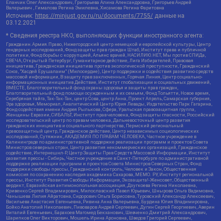
Еланчик Олег Александрович, Григорьева Алина Александровна, Григорьев Андрей
Валерьевич , Гималова Регина Эмилевна, Хисамова Регина Фаритовна
Источник:
https://minjust.gov.ru/ru/documents/7755/
данные на
03.12.2021
* Сведения реестра НКО, выполняющих функции иностранного агента:
Гражданин.Армия.Право, Нижегородский центр немецкой и европейской культуры, Центр
гендерных исследований, Фонд защиты прав граждан Штаб, Институт права и публичной
политики, Фонд борьбы с коррупцией, Альянс врачей, НАСИЛИЮ.НЕТ, Мы против СПИДа,
СВЕЧА, Открытый Петербург, Гуманитарное действие, Лига Избирателей, Правовая
инициатива, Гражданская инициатива против экологической преступности, Гражданский
Союз, "Хасдей Ерушалаим" (Милосердие), Центр поддержки и содействия развитию средств
массовой информации, В защиту прав заключенных, Горячая Линия, Центр социально-
информационных инициатив Действие, Институт глобализации и социальных движений,
ВМЕСТЕ, Благотворительный фонд охраны здоровья и защиты прав граждан,
Благотворительный фонд помощи осужденным и их семьям, Фонд Тольятти, Новое время,
Серебряная тайга, Так-Так-Так, центр Сова, центр Анна, Проект Апрель, Самарская губерния,
Эра здоровья, Мемориал, Аналитический Центр Юрия Левады, Издательство Парк Гагарина,
Фонд содействия имени Андрея Рылькова, Сфера, Уральская правозащитная группа,
Женщины Евразии, СИБАЛЬТ, Институт прав человека, Фонд защиты гласности, Российский
исследовательский центр по правам человека, Дальневосточный центр развития
гражданских инициатив и социального партнерства, Пермский региональный
правозащитный центр, Гражданское действие, Центр независимых социологических
исследований, Сутяжник, АКАДЕМИЯ ПО ПРАВАМ ЧЕЛОВЕКА, Частное учреждение в
Калининграде по административной поддержке реализации программ и проектов Совета
Министров северных стран, Центр развития некоммерческих организаций, Гражданское
содействие, Интернешнл-Р, Центр Защиты Прав Средств Массовой Информации, Институт
развития прессы - Сибирь, Частное учреждение в Санкт-Петербурге по административной
поддержке реализации программ и проектов Совета Министров Северных Стран, Фонд
поддержки свободы прессы, Гражданский контроль, Человек и Закон, Общественная
комиссия по сохранению наследия академика Сахарова, МЕМО. РУ, Институт региональной
прессы, Институт Развития Свободы Информации, Экозащита!-Женсовет, Общественный
вердикт, Евразийская антимонопольная ассоциация, Дзугкоева Регина Николаевна,
Кривенко Сергей Владимирович, Милославский Павел Юрьевич, Шнырова Ольга Вадимовна,
Чанышева Лилия Айратовна, Сидорович Ольга Борисовна, Туровский Александр Алексеевич,
Васильева Анастасия Евгеньевна, Ривина Анна Валерьевна, Бурдина Юлия Владимировна,
Бойко Анатолий Николаевич, Пивоваров Андрей Сергеевич, Дугин Сергей Георгиевич, Аверин
Виталий Евгеньевич, Барахоев Магомед Бекханович, Шевченко Дмитрий Александрович,
Шарипков Олег Викторович, Мошель Ирина Ароновна, Шведов Григорий Сергеевич,