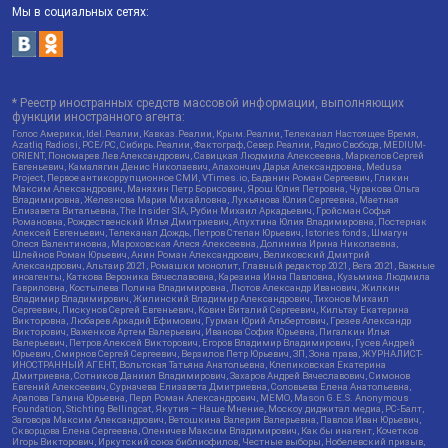
Мы в социальных сетях:
* Реестр иностранных средств массовой информации, выполняющих
функции иностранного агента:
Голос Америки, Idel.Реалии, Кавказ.Реалии, Крым.Реалии, Телеканал Настоящее Время,
Azatliq Radiosi, PCE/PC, Сибирь.Реалии, Фактограф, Север.Реалии, Радио Свобода, MEDIUM-
ORIENT, Пономарев Лев Александрович, Савицкая Людмила Алексеевна, Маркелов Сергей
Евгеньевич, Камалягин Денис Николаевич, Апахончич Дарья Александровна, Medusa
Project, Первое антикоррупционное СМИ, VTimes.io, Баданин Роман Сергеевич, Гликин
Максим Александрович, Маняхин Петр Борисович, Ярош Юлия Петровна, Чуракова Ольга
Владимировна, Железнова Мария Михайловна, Лукьянова Юлия Сергеевна, Маетная
Елизавета Витальевна, The Insider SIA, Рубин Михаил Аркадьевич, Гройсман Софья
Романовна, Рождественский Илья Дмитриевич, Апухтина Юлия Владимировна, Постернак
Алексей Евгеньевич, Телеканал Дождь, Петров Степан Юрьевич, Istories fonds, Шмагун
Олеся Валентиновна, Мароховская Алеся Алексеевна, Долинина Ирина Николаевна,
Шлейнов Роман Юрьевич, Анин Роман Александрович, Великовский Дмитрий
Александрович, Альтаир 2021, Ромашки монолит, Главный редактор 2021, Вега 2021, Важные
иноагенты, Каткова Вероника Вячеславовна, Карезина Инна Павловна, Кузьмина Людмила
Гавриловна, Костылева Полина Владимировна, Лютов Александр Иванович, Жилкин
Владимир Владимирович, Жилинский Владимир Александрович, Тихонов Михаил
Сергеевич, Пискунов Сергей Евгеньевич, Ковин Виталий Сергеевич, Кильтау Екатерина
Викторовна, Любарев Аркадий Ефимович, Гурман Юрий Альбертович, Грезев Александр
Викторович, Важенков Артем Валерьевич, Иванова София Юрьевна, Пигалкин Илья
Валерьевич, Петров Алексей Викторович, Егоров Владимир Владимирович, Гусев Андрей
Юрьевич, Смирнов Сергей Сергеевич, Верзилов Петр Юрьевич, ЗП, Зона права, ЖУРНАЛИСТ-
ИНОСТРАННЫЙ АГЕНТ, Вольтская Татьяна Анатольевна, Клепиковская Екатерина
Дмитриевна, Сотников Даниил Владимирович, Захаров Андрей Вячеславович, Симонов
Евгений Алексеевич, Сурначева Елизавета Дмитриевна, Соловьева Елена Анатольевна,
Арапова Галина Юрьевна, Перл Роман Александрович, МЕМО, Mason G.E.S. Anonymous
Foundation, Stichting Bellingcat, Якутия – Наше Мнение, Москоу диджитал медиа, РС-Балт,
Заговора Максим Александрович, Ветошкина Валерия Валерьевна, Павлов Иван Юрьевич,
Скворцова Елена Сергеевна, Оленичев Максим Владимирович, Как бы инагент, Кочетков
Игорь Викторович, Иркутский союз библиофилов, Честные выборы, Нобелевский призыв,