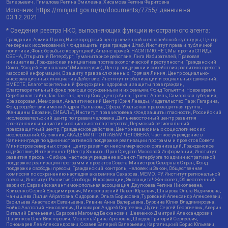
Валерьевич , Гималова Регина Эмилевна, Хисамова Регина Фаритовна
Источник:
https://minjust.gov.ru/ru/documents/7755/
данные на
03.12.2021
* Сведения реестра НКО, выполняющих функции иностранного агента:
Гражданин.Армия.Право, Нижегородский центр немецкой и европейской культуры, Центр
гендерных исследований, Фонд защиты прав граждан Штаб, Институт права и публичной
политики, Фонд борьбы с коррупцией, Альянс врачей, НАСИЛИЮ.НЕТ, Мы против СПИДа,
СВЕЧА, Открытый Петербург, Гуманитарное действие, Лига Избирателей, Правовая
инициатива, Гражданская инициатива против экологической преступности, Гражданский
Союз, "Хасдей Ерушалаим" (Милосердие), Центр поддержки и содействия развитию средств
массовой информации, В защиту прав заключенных, Горячая Линия, Центр социально-
информационных инициатив Действие, Институт глобализации и социальных движений,
ВМЕСТЕ, Благотворительный фонд охраны здоровья и защиты прав граждан,
Благотворительный фонд помощи осужденным и их семьям, Фонд Тольятти, Новое время,
Серебряная тайга, Так-Так-Так, центр Сова, центр Анна, Проект Апрель, Самарская губерния,
Эра здоровья, Мемориал, Аналитический Центр Юрия Левады, Издательство Парк Гагарина,
Фонд содействия имени Андрея Рылькова, Сфера, Уральская правозащитная группа,
Женщины Евразии, СИБАЛЬТ, Институт прав человека, Фонд защиты гласности, Российский
исследовательский центр по правам человека, Дальневосточный центр развития
гражданских инициатив и социального партнерства, Пермский региональный
правозащитный центр, Гражданское действие, Центр независимых социологических
исследований, Сутяжник, АКАДЕМИЯ ПО ПРАВАМ ЧЕЛОВЕКА, Частное учреждение в
Калининграде по административной поддержке реализации программ и проектов Совета
Министров северных стран, Центр развития некоммерческих организаций, Гражданское
содействие, Интернешнл-Р, Центр Защиты Прав Средств Массовой Информации, Институт
развития прессы - Сибирь, Частное учреждение в Санкт-Петербурге по административной
поддержке реализации программ и проектов Совета Министров Северных Стран, Фонд
поддержки свободы прессы, Гражданский контроль, Человек и Закон, Общественная
комиссия по сохранению наследия академика Сахарова, МЕМО. РУ, Институт региональной
прессы, Институт Развития Свободы Информации, Экозащита!-Женсовет, Общественный
вердикт, Евразийская антимонопольная ассоциация, Дзугкоева Регина Николаевна,
Кривенко Сергей Владимирович, Милославский Павел Юрьевич, Шнырова Ольга Вадимовна,
Чанышева Лилия Айратовна, Сидорович Ольга Борисовна, Туровский Александр Алексеевич,
Васильева Анастасия Евгеньевна, Ривина Анна Валерьевна, Бурдина Юлия Владимировна,
Бойко Анатолий Николаевич, Пивоваров Андрей Сергеевич, Дугин Сергей Георгиевич, Аверин
Виталий Евгеньевич, Барахоев Магомед Бекханович, Шевченко Дмитрий Александрович,
Шарипков Олег Викторович, Мошель Ирина Ароновна, Шведов Григорий Сергеевич,
Пономарев Лев Александрович, Созаев Валерий Валерьевич, Каргалицкий Борис Юльевич,