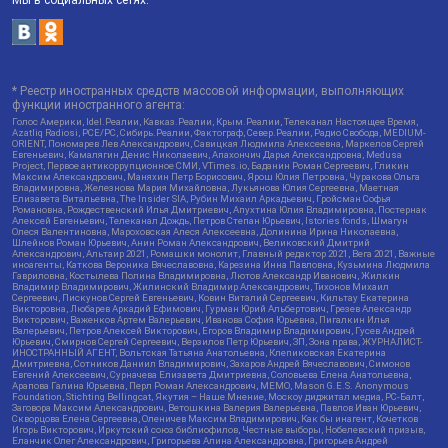
* Реестр иностранных средств массовой информации, выполняющих
функции иностранного агента:
Голос Америки, Idel.Реалии, Кавказ.Реалии, Крым.Реалии, Телеканал Настоящее Время,
Azatliq Radiosi, PCE/PC, Сибирь.Реалии, Фактограф, Север.Реалии, Радио Свобода, MEDIUM-
ORIENT, Пономарев Лев Александрович, Савицкая Людмила Алексеевна, Маркелов Сергей
Евгеньевич, Камалягин Денис Николаевич, Апахончич Дарья Александровна, Medusa
Project, Первое антикоррупционное СМИ, VTimes.io, Баданин Роман Сергеевич, Гликин
Максим Александрович, Маняхин Петр Борисович, Ярош Юлия Петровна, Чуракова Ольга
Владимировна, Железнова Мария Михайловна, Лукьянова Юлия Сергеевна, Маетная
Елизавета Витальевна, The Insider SIA, Рубин Михаил Аркадьевич, Гройсман Софья
Романовна, Рождественский Илья Дмитриевич, Апухтина Юлия Владимировна, Постернак
Алексей Евгеньевич, Телеканал Дождь, Петров Степан Юрьевич, Istories fonds, Шмагун
Олеся Валентиновна, Мароховская Алеся Алексеевна, Долинина Ирина Николаевна,
Шлейнов Роман Юрьевич, Анин Роман Александрович, Великовский Дмитрий
Александрович, Альтаир 2021, Ромашки монолит, Главный редактор 2021, Вега 2021, Важные
иноагенты, Каткова Вероника Вячеславовна, Карезина Инна Павловна, Кузьмина Людмила
Гавриловна, Костылева Полина Владимировна, Лютов Александр Иванович, Жилкин
Владимир Владимирович, Жилинский Владимир Александрович, Тихонов Михаил
Сергеевич, Пискунов Сергей Евгеньевич, Ковин Виталий Сергеевич, Кильтау Екатерина
Викторовна, Любарев Аркадий Ефимович, Гурман Юрий Альбертович, Грезев Александр
Викторович, Важенков Артем Валерьевич, Иванова София Юрьевна, Пигалкин Илья
Валерьевич, Петров Алексей Викторович, Егоров Владимир Владимирович, Гусев Андрей
Юрьевич, Смирнов Сергей Сергеевич, Верзилов Петр Юрьевич, ЗП, Зона права, ЖУРНАЛИСТ-
ИНОСТРАННЫЙ АГЕНТ, Вольтская Татьяна Анатольевна, Клепиковская Екатерина
Дмитриевна, Сотников Даниил Владимирович, Захаров Андрей Вячеславович, Симонов
Евгений Алексеевич, Сурначева Елизавета Дмитриевна, Соловьева Елена Анатольевна,
Арапова Галина Юрьевна, Перл Роман Александрович, МЕМО, Mason G.E.S. Anonymous
Foundation, Stichting Bellingcat, Якутия – Наше Мнение, Москоу диджитал медиа, РС-Балт,
Заговора Максим Александрович, Ветошкина Валерия Валерьевна, Павлов Иван Юрьевич,
Скворцова Елена Сергеевна, Оленичев Максим Владимирович, Как бы инагент, Кочетков
Игорь Викторович, Иркутский союз библиофилов, Честные выборы, Нобелевский призыв,
Еланчик Олег Александрович, Григорьева Алина Александровна, Григорьев Андрей