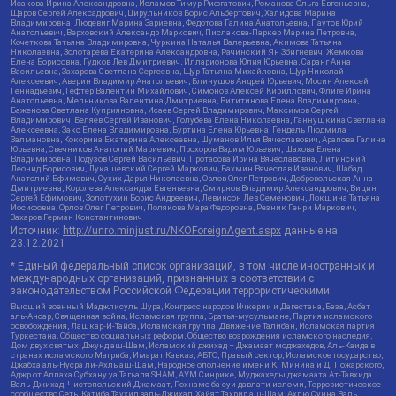
Исакова Ирина Александровна, Исламов Тимур Рифгатович, Романова Ольга Евгеньевна,
Щаров Сергей Алексадрович, Цирульников Борис Альбертович, Халидова Марина
Владимировна, Людевиг Марина Зариевна, Федотова Галина Анатольевна, Паутов Юрий
Анатольевич, Верховский Александр Маркович, Пислакова-Паркер Марина Петровна,
Кочеткова Татьяна Владимировна, Чуркина Наталья Валерьевна, Акимова Татьяна
Николаевна, Золотарева Екатерина Александровна, Рачинский Ян Збигневич, Жемкова
Елена Борисовна, Гудков Лев Дмитриевич, Илларионова Юлия Юрьевна, Саранг Анна
Васильевна, Захарова Светлана Сергеевна, Щур Татьяна Михайловна, Щур Николай
Алексеевич, Аверин Владимир Анатольевич, Блинушов Андрей Юрьевич, Мосин Алексей
Геннадьевич, Гефтер Валентин Михайлович, Симонов Алексей Кириллович, Флиге Ирина
Анатольевна, Мельникова Валентина Дмитриевна, Вититинова Елена Владимировна,
Баженова Светлана Куприяновна, Исаев Сергей Владимирович, Максимов Сергей
Владимирович, Беляев Сергей Иванович, Голубева Елена Николаевна, Ганнушкина Светлана
Алексеевна, Закс Елена Владимировна, Буртина Елена Юрьевна, Гендель Людмила
Залмановна, Кокорина Екатерина Алексеевна, Шуманов Илья Вячеславович, Арапова Галина
Юрьевна, Свечников Анатолий Мариевич, Прохоров Вадим Юрьевич, Шахова Елена
Владимировна, Подузов Сергей Васильевич, Протасова Ирина Вячеславовна, Литинский
Леонид Борисович, Лукашевский Сергей Маркович, Бахмин Вячеслав Иванович, Шабад
Анатолий Ефимович, Сухих Дарья Николаевна, Орлов Олег Петрович, Добровольская Анна
Дмитриевна, Королева Александра Евгеньевна, Смирнов Владимир Александрович, Вицин
Сергей Ефимович, Золотухин Борис Андреевич, Левинсон Лев Семенович, Локшина Татьяна
Иосифовна, Орлов Олег Петрович, Полякова Мара Федоровна, Резник Генри Маркович,
Захаров Герман Константинович
Источник:
http://unro.minjust.ru/NKOForeignAgent.aspx
данные на
23.12.2021
* Единый федеральный список организаций, в том числе иностранных и
международных организаций, признанных в соответствии с
законодательством Российской Федерации террористическими:
Высший военный Маджлисуль Шура, Конгресс народов Ичкерии и Дагестана, База, Асбат
аль-Ансар, Священная война, Исламская группа, Братья-мусульмане, Партия исламского
освобождения, Лашкар-И-Тайба, Исламская группа, Движение Талибан, Исламская партия
Туркестана, Общество социальных реформ, Общество возрождения исламского наследия,
Дом двух святых, Джунд аш-Шам, Исламский джихад – Джамаат моджахедов, Аль-Каида в
странах исламского Магриба, Имарат Кавказ, АБТО, Правый сектор, Исламское государство,
Джабха аль-Нусра ли-Ахль аш-Шам, Народное ополчение имени К. Минина и Д. Пожарского,
Аджр от Аллаха Субхану уа Тагьаля SHAM, АУМ Синрике, Муджахеды джамаата Ат-Тавхида
Валь-Джихад, Чистопольский Джамаат, Рохнамо ба суи давлати исломи, Террористическое
сообщество Сеть, Катиба Таухид валь-Джихад, Хайят Тахрир аш-Шам, Ахлю Сунна Валь