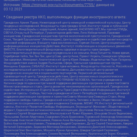
Источник:
https://minjust.gov.ru/ru/documents/7755/
данные на
03.12.2021
* Сведения реестра НКО, выполняющих функции иностранного агента:
Гражданин.Армия.Право, Нижегородский центр немецкой и европейской культуры, Центр
гендерных исследований, Фонд защиты прав граждан Штаб, Институт права и публичной
политики, Фонд борьбы с коррупцией, Альянс врачей, НАСИЛИЮ.НЕТ, Мы против СПИДа,
СВЕЧА, Открытый Петербург, Гуманитарное действие, Лига Избирателей, Правовая
инициатива, Гражданская инициатива против экологической преступности, Гражданский
Союз, "Хасдей Ерушалаим" (Милосердие), Центр поддержки и содействия развитию средств
массовой информации, В защиту прав заключенных, Горячая Линия, Центр социально-
информационных инициатив Действие, Институт глобализации и социальных движений,
ВМЕСТЕ, Благотворительный фонд охраны здоровья и защиты прав граждан,
Благотворительный фонд помощи осужденным и их семьям, Фонд Тольятти, Новое время,
Серебряная тайга, Так-Так-Так, центр Сова, центр Анна, Проект Апрель, Самарская губерния,
Эра здоровья, Мемориал, Аналитический Центр Юрия Левады, Издательство Парк Гагарина,
Фонд содействия имени Андрея Рылькова, Сфера, Уральская правозащитная группа,
Женщины Евразии, СИБАЛЬТ, Институт прав человека, Фонд защиты гласности, Российский
исследовательский центр по правам человека, Дальневосточный центр развития
гражданских инициатив и социального партнерства, Пермский региональный
правозащитный центр, Гражданское действие, Центр независимых социологических
исследований, Сутяжник, АКАДЕМИЯ ПО ПРАВАМ ЧЕЛОВЕКА, Частное учреждение в
Калининграде по административной поддержке реализации программ и проектов Совета
Министров северных стран, Центр развития некоммерческих организаций, Гражданское
содействие, Интернешнл-Р, Центр Защиты Прав Средств Массовой Информации, Институт
развития прессы - Сибирь, Частное учреждение в Санкт-Петербурге по административной
поддержке реализации программ и проектов Совета Министров Северных Стран, Фонд
поддержки свободы прессы, Гражданский контроль, Человек и Закон, Общественная
комиссия по сохранению наследия академика Сахарова, МЕМО. РУ, Институт региональной
прессы, Институт Развития Свободы Информации, Экозащита!-Женсовет, Общественный
вердикт, Евразийская антимонопольная ассоциация, Дзугкоева Регина Николаевна,
Кривенко Сергей Владимирович, Милославский Павел Юрьевич, Шнырова Ольга Вадимовна,
Чанышева Лилия Айратовна, Сидорович Ольга Борисовна, Туровский Александр Алексеевич,
Васильева Анастасия Евгеньевна, Ривина Анна Валерьевна, Бурдина Юлия Владимировна,
Бойко Анатолий Николаевич, Пивоваров Андрей Сергеевич, Дугин Сергей Георгиевич, Аверин
Виталий Евгеньевич, Барахоев Магомед Бекханович, Шевченко Дмитрий Александрович,
Шарипков Олег Викторович, Мошель Ирина Ароновна, Шведов Григорий Сергеевич,
Пономарев Лев Александрович, Созаев Валерий Валерьевич, Каргалицкий Борис Юльевич,
Исакова Ирина Александровна, Исламов Тимур Рифгатович, Романова Ольга Евгеньевна,