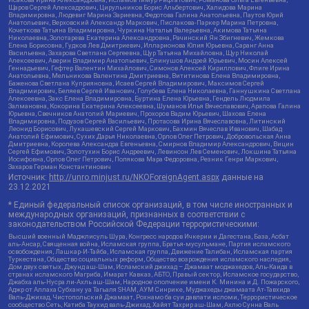
Щаров Сергей Алексадрович, Цирульников Борис Альбертович, Халидова Марина
Владимировна, Людевиг Марина Зариевна, Федотова Галина Анатольевна, Паутов Юрий
Анатольевич, Верховский Александр Маркович, Пислакова-Паркер Марина Петровна,
Кочеткова Татьяна Владимировна, Чуркина Наталья Валерьевна, Акимова Татьяна
Николаевна, Золотарева Екатерина Александровна, Рачинский Ян Збигневич, Жемкова
Елена Борисовна, Гудков Лев Дмитриевич, Илларионова Юлия Юрьевна, Саранг Анна
Васильевна, Захарова Светлана Сергеевна, Щур Татьяна Михайловна, Щур Николай
Алексеевич, Аверин Владимир Анатольевич, Блинушов Андрей Юрьевич, Мосин Алексей
Геннадьевич, Гефтер Валентин Михайлович, Симонов Алексей Кириллович, Флиге Ирина
Анатольевна, Мельникова Валентина Дмитриевна, Вититинова Елена Владимировна,
Баженова Светлана Куприяновна, Исаев Сергей Владимирович, Максимов Сергей
Владимирович, Беляев Сергей Иванович, Голубева Елена Николаевна, Ганнушкина Светлана
Алексеевна, Закс Елена Владимировна, Буртина Елена Юрьевна, Гендель Людмила
Залмановна, Кокорина Екатерина Алексеевна, Шуманов Илья Вячеславович, Арапова Галина
Юрьевна, Свечников Анатолий Мариевич, Прохоров Вадим Юрьевич, Шахова Елена
Владимировна, Подузов Сергей Васильевич, Протасова Ирина Вячеславовна, Литинский
Леонид Борисович, Лукашевский Сергей Маркович, Бахмин Вячеслав Иванович, Шабад
Анатолий Ефимович, Сухих Дарья Николаевна, Орлов Олег Петрович, Добровольская Анна
Дмитриевна, Королева Александра Евгеньевна, Смирнов Владимир Александрович, Вицин
Сергей Ефимович, Золотухин Борис Андреевич, Левинсон Лев Семенович, Локшина Татьяна
Иосифовна, Орлов Олег Петрович, Полякова Мара Федоровна, Резник Генри Маркович,
Захаров Герман Константинович
Источник:
http://unro.minjust.ru/NKOForeignAgent.aspx
данные на
23.12.2021
* Единый федеральный список организаций, в том числе иностранных и
международных организаций, признанных в соответствии с
законодательством Российской Федерации террористическими:
Высший военный Маджлисуль Шура, Конгресс народов Ичкерии и Дагестана, База, Асбат
аль-Ансар, Священная война, Исламская группа, Братья-мусульмане, Партия исламского
освобождения, Лашкар-И-Тайба, Исламская группа, Движение Талибан, Исламская партия
Туркестана, Общество социальных реформ, Общество возрождения исламского наследия,
Дом двух святых, Джунд аш-Шам, Исламский джихад – Джамаат моджахедов, Аль-Каида в
странах исламского Магриба, Имарат Кавказ, АБТО, Правый сектор, Исламское государство,
Джабха аль-Нусра ли-Ахль аш-Шам, Народное ополчение имени К. Минина и Д. Пожарского,
Аджр от Аллаха Субхану уа Тагьаля SHAM, АУМ Синрике, Муджахеды джамаата Ат-Тавхида
Валь-Джихад, Чистопольский Джамаат, Рохнамо ба суи давлати исломи, Террористическое
сообщество Сеть, Катиба Таухид валь-Джихад, Хайят Тахрир аш-Шам, Ахлю Сунна Валь