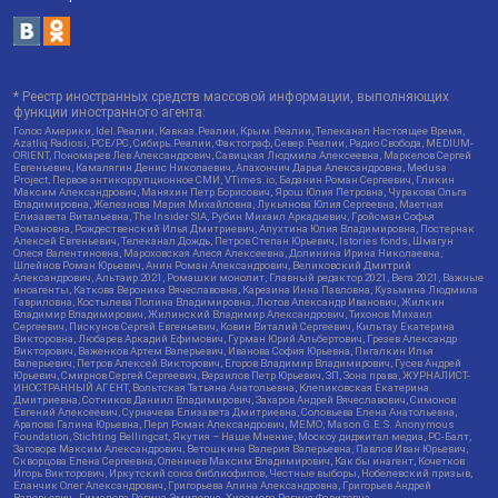
* Реестр иностранных средств массовой информации, выполняющих
функции иностранного агента:
Голос Америки, Idel.Реалии, Кавказ.Реалии, Крым.Реалии, Телеканал Настоящее Время,
Azatliq Radiosi, PCE/PC, Сибирь.Реалии, Фактограф, Север.Реалии, Радио Свобода, MEDIUM-
ORIENT, Пономарев Лев Александрович, Савицкая Людмила Алексеевна, Маркелов Сергей
Евгеньевич, Камалягин Денис Николаевич, Апахончич Дарья Александровна, Medusa
Project, Первое антикоррупционное СМИ, VTimes.io, Баданин Роман Сергеевич, Гликин
Максим Александрович, Маняхин Петр Борисович, Ярош Юлия Петровна, Чуракова Ольга
Владимировна, Железнова Мария Михайловна, Лукьянова Юлия Сергеевна, Маетная
Елизавета Витальевна, The Insider SIA, Рубин Михаил Аркадьевич, Гройсман Софья
Романовна, Рождественский Илья Дмитриевич, Апухтина Юлия Владимировна, Постернак
Алексей Евгеньевич, Телеканал Дождь, Петров Степан Юрьевич, Istories fonds, Шмагун
Олеся Валентиновна, Мароховская Алеся Алексеевна, Долинина Ирина Николаевна,
Шлейнов Роман Юрьевич, Анин Роман Александрович, Великовский Дмитрий
Александрович, Альтаир 2021, Ромашки монолит, Главный редактор 2021, Вега 2021, Важные
иноагенты, Каткова Вероника Вячеславовна, Карезина Инна Павловна, Кузьмина Людмила
Гавриловна, Костылева Полина Владимировна, Лютов Александр Иванович, Жилкин
Владимир Владимирович, Жилинский Владимир Александрович, Тихонов Михаил
Сергеевич, Пискунов Сергей Евгеньевич, Ковин Виталий Сергеевич, Кильтау Екатерина
Викторовна, Любарев Аркадий Ефимович, Гурман Юрий Альбертович, Грезев Александр
Викторович, Важенков Артем Валерьевич, Иванова София Юрьевна, Пигалкин Илья
Валерьевич, Петров Алексей Викторович, Егоров Владимир Владимирович, Гусев Андрей
Юрьевич, Смирнов Сергей Сергеевич, Верзилов Петр Юрьевич, ЗП, Зона права, ЖУРНАЛИСТ-
ИНОСТРАННЫЙ АГЕНТ, Вольтская Татьяна Анатольевна, Клепиковская Екатерина
Дмитриевна, Сотников Даниил Владимирович, Захаров Андрей Вячеславович, Симонов
Евгений Алексеевич, Сурначева Елизавета Дмитриевна, Соловьева Елена Анатольевна,
Арапова Галина Юрьевна, Перл Роман Александрович, МЕМО, Mason G.E.S. Anonymous
Foundation, Stichting Bellingcat, Якутия – Наше Мнение, Москоу диджитал медиа, РС-Балт,
Заговора Максим Александрович, Ветошкина Валерия Валерьевна, Павлов Иван Юрьевич,
Скворцова Елена Сергеевна, Оленичев Максим Владимирович, Как бы инагент, Кочетков
Игорь Викторович, Иркутский союз библиофилов, Честные выборы, Нобелевский призыв,
Еланчик Олег Александрович, Григорьева Алина Александровна, Григорьев Андрей
Валерьевич , Гималова Регина Эмилевна, Хисамова Регина Фаритовна