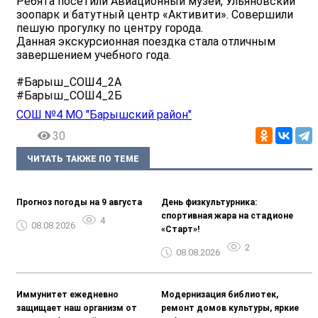
Ребята посетили Авиационный музей, Ульяновский
зоопарк и батутный центр «Активити». Совершили
пешую прогулку по центру города.
Данная экскурсионная поездка стала отличным
завершением учебного года.
#Барыш_СОШ4_2А
#Барыш_СОШ4_2Б
СОШ №4 МО "Барышский район"
30
ЧИТАТЬ ТАКЖЕ ПО ТЕМЕ
Прогноз погоды на 9 августа
День физкультурника:
спортивная жара на стадионе
4
08.08.2026
«Старт»!
2
08.08.2026
Иммунитет ежедневно
Модернизация библиотек,
защищает наш организм от
ремонт домов культуры, яркие