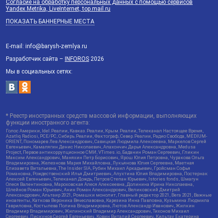
Согласие на обработку персональных данных с помощью сервисов
Yandex.Metrika, LiveInternet, top.mail.ru
ПОКАЗАТЬ БАННЕРНЫЕ МЕСТА
E-mail: info@barysh-zemlya.ru
Разработчик сайта –
INFOROS
2026
Мы в социальных сетях:
* Реестр иностранных средств массовой информации, выполняющих
функции иностранного агента:
Голос Америки, Idel.Реалии, Кавказ.Реалии, Крым.Реалии, Телеканал Настоящее Время,
Azatliq Radiosi, PCE/PC, Сибирь.Реалии, Фактограф, Север.Реалии, Радио Свобода, MEDIUM-
ORIENT, Пономарев Лев Александрович, Савицкая Людмила Алексеевна, Маркелов Сергей
Евгеньевич, Камалягин Денис Николаевич, Апахончич Дарья Александровна, Medusa
Project, Первое антикоррупционное СМИ, VTimes.io, Баданин Роман Сергеевич, Гликин
Максим Александрович, Маняхин Петр Борисович, Ярош Юлия Петровна, Чуракова Ольга
Владимировна, Железнова Мария Михайловна, Лукьянова Юлия Сергеевна, Маетная
Елизавета Витальевна, The Insider SIA, Рубин Михаил Аркадьевич, Гройсман Софья
Романовна, Рождественский Илья Дмитриевич, Апухтина Юлия Владимировна, Постернак
Алексей Евгеньевич, Телеканал Дождь, Петров Степан Юрьевич, Istories fonds, Шмагун
Олеся Валентиновна, Мароховская Алеся Алексеевна, Долинина Ирина Николаевна,
Шлейнов Роман Юрьевич, Анин Роман Александрович, Великовский Дмитрий
Александрович, Альтаир 2021, Ромашки монолит, Главный редактор 2021, Вега 2021, Важные
иноагенты, Каткова Вероника Вячеславовна, Карезина Инна Павловна, Кузьмина Людмила
Гавриловна, Костылева Полина Владимировна, Лютов Александр Иванович, Жилкин
Владимир Владимирович, Жилинский Владимир Александрович, Тихонов Михаил
Сергеевич, Пискунов Сергей Евгеньевич, Ковин Виталий Сергеевич, Кильтау Екатерина