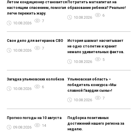
Летом кондиционер становится
Потратить маткапитал на
настоящим спасением, помогая
образование ребенка? Реально!
легче пережить жару.
6
10.08.2026
7
10.08.2026
Свое дело для ветеранов СВО
История шахмат насчитывает
не одно столетие и хранит
7
10.08.2026
немало удивительных фактов.
5
10.08.2026
Загадка ульяновских колобков
Ульяновская область –
победитель конкурса «Мы
6
10.08.2026
славной Гвардии сыны»!
7
10.08.2026
Прогноз погоды на 10 августа
Подборка позитивных
достижений нашего региона за
14
09.08.2026
неделю.