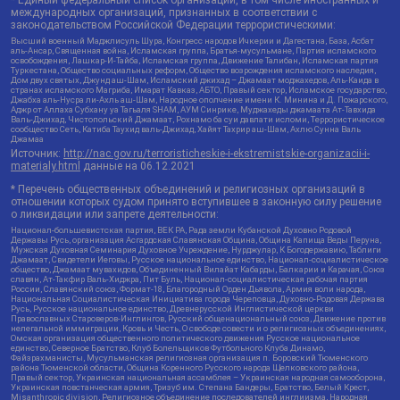
* Единый федеральный список организаций, в том числе иностранных и
международных организаций, признанных в соответствии с
законодательством Российской Федерации террористическими:
Высший военный Маджлисуль Шура, Конгресс народов Ичкерии и Дагестана, База, Асбат
аль-Ансар, Священная война, Исламская группа, Братья-мусульмане, Партия исламского
освобождения, Лашкар-И-Тайба, Исламская группа, Движение Талибан, Исламская партия
Туркестана, Общество социальных реформ, Общество возрождения исламского наследия,
Дом двух святых, Джунд аш-Шам, Исламский джихад – Джамаат моджахедов, Аль-Каида в
странах исламского Магриба, Имарат Кавказ, АБТО, Правый сектор, Исламское государство,
Джабха аль-Нусра ли-Ахль аш-Шам, Народное ополчение имени К. Минина и Д. Пожарского,
Аджр от Аллаха Субхану уа Тагьаля SHAM, АУМ Синрике, Муджахеды джамаата Ат-Тавхида
Валь-Джихад, Чистопольский Джамаат, Рохнамо ба суи давлати исломи, Террористическое
сообщество Сеть, Катиба Таухид валь-Джихад, Хайят Тахрир аш-Шам, Ахлю Сунна Валь
Джамаа
Источник:
http://nac.gov.ru/terroristicheskie-i-ekstremistskie-organizacii-i-
materialy.html
данные на
06.12.2021
* Перечень общественных объединений и религиозных организаций в
отношении которых судом принято вступившее в законную силу решение
о ликвидации или запрете деятельности:
Национал-большевистская партия, ВЕК РА, Рада земли Кубанской Духовно Родовой
Державы Русь, организация Асгардская Славянская Община, Община Капища Веды Перуна,
Мужская Духовная Семинария Духовное Учреждение, Нурджулар, К Богодержавию, Таблиги
Джамаат, Свидетели Иеговы, Русское национальное единство, Национал-социалистическое
общество, Джамаат мувахидов, Объединенный Вилайат Кабарды, Балкарии и Карачая, Союз
славян, Ат-Такфир Валь-Хиджра, Пит Буль, Национал-социалистическая рабочая партия
России, Славянский союз, Формат-18, Благородный Орден Дьявола, Армия воли народа,
Национальная Социалистическая Инициатива города Череповца, Духовно-Родовая Держава
Русь, Русское национальное единство, Древнерусской Инглистической церкви
Православных Староверов-Инглингов, Русский общенациональный союз, Движение против
нелегальной иммиграции, Кровь и Честь, О свободе совести и о религиозных объединениях,
Омская организация общественного политического движения Русское национальное
единство, Северное Братство, Клуб Болельщиков Футбольного Клуба Динамо,
Файзрахманисты, Мусульманская религиозная организация п. Боровский Тюменского
района Тюменской области, Община Коренного Русского народа Щелковского района,
Правый сектор, Украинская национальная ассамблея – Украинская народная самооборона,
Украинская повстанческая армия, Тризуб им. Степана Бандеры, Братство, Белый Крест,
Misanthropic division, Религиозное объединение последователей инглиизма, Народная