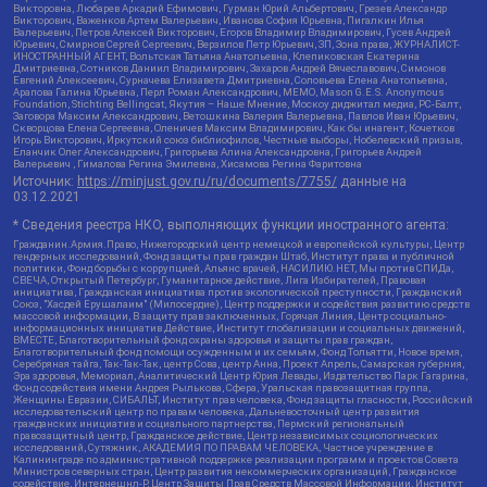
Викторовна, Любарев Аркадий Ефимович, Гурман Юрий Альбертович, Грезев Александр
Викторович, Важенков Артем Валерьевич, Иванова София Юрьевна, Пигалкин Илья
Валерьевич, Петров Алексей Викторович, Егоров Владимир Владимирович, Гусев Андрей
Юрьевич, Смирнов Сергей Сергеевич, Верзилов Петр Юрьевич, ЗП, Зона права, ЖУРНАЛИСТ-
ИНОСТРАННЫЙ АГЕНТ, Вольтская Татьяна Анатольевна, Клепиковская Екатерина
Дмитриевна, Сотников Даниил Владимирович, Захаров Андрей Вячеславович, Симонов
Евгений Алексеевич, Сурначева Елизавета Дмитриевна, Соловьева Елена Анатольевна,
Арапова Галина Юрьевна, Перл Роман Александрович, МЕМО, Mason G.E.S. Anonymous
Foundation, Stichting Bellingcat, Якутия – Наше Мнение, Москоу диджитал медиа, РС-Балт,
Заговора Максим Александрович, Ветошкина Валерия Валерьевна, Павлов Иван Юрьевич,
Скворцова Елена Сергеевна, Оленичев Максим Владимирович, Как бы инагент, Кочетков
Игорь Викторович, Иркутский союз библиофилов, Честные выборы, Нобелевский призыв,
Еланчик Олег Александрович, Григорьева Алина Александровна, Григорьев Андрей
Валерьевич , Гималова Регина Эмилевна, Хисамова Регина Фаритовна
Источник:
https://minjust.gov.ru/ru/documents/7755/
данные на
03.12.2021
* Сведения реестра НКО, выполняющих функции иностранного агента:
Гражданин.Армия.Право, Нижегородский центр немецкой и европейской культуры, Центр
гендерных исследований, Фонд защиты прав граждан Штаб, Институт права и публичной
политики, Фонд борьбы с коррупцией, Альянс врачей, НАСИЛИЮ.НЕТ, Мы против СПИДа,
СВЕЧА, Открытый Петербург, Гуманитарное действие, Лига Избирателей, Правовая
инициатива, Гражданская инициатива против экологической преступности, Гражданский
Союз, "Хасдей Ерушалаим" (Милосердие), Центр поддержки и содействия развитию средств
массовой информации, В защиту прав заключенных, Горячая Линия, Центр социально-
информационных инициатив Действие, Институт глобализации и социальных движений,
ВМЕСТЕ, Благотворительный фонд охраны здоровья и защиты прав граждан,
Благотворительный фонд помощи осужденным и их семьям, Фонд Тольятти, Новое время,
Серебряная тайга, Так-Так-Так, центр Сова, центр Анна, Проект Апрель, Самарская губерния,
Эра здоровья, Мемориал, Аналитический Центр Юрия Левады, Издательство Парк Гагарина,
Фонд содействия имени Андрея Рылькова, Сфера, Уральская правозащитная группа,
Женщины Евразии, СИБАЛЬТ, Институт прав человека, Фонд защиты гласности, Российский
исследовательский центр по правам человека, Дальневосточный центр развития
гражданских инициатив и социального партнерства, Пермский региональный
правозащитный центр, Гражданское действие, Центр независимых социологических
исследований, Сутяжник, АКАДЕМИЯ ПО ПРАВАМ ЧЕЛОВЕКА, Частное учреждение в
Калининграде по административной поддержке реализации программ и проектов Совета
Министров северных стран, Центр развития некоммерческих организаций, Гражданское
содействие, Интернешнл-Р, Центр Защиты Прав Средств Массовой Информации, Институт