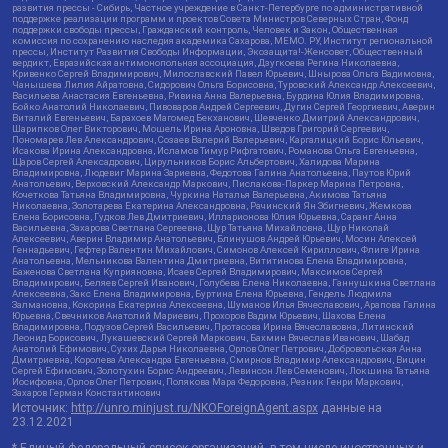
развития прессы - Сибирь, Частное учреждение в Санкт-Петербурге по административной
поддержке реализации программ и проектов Совета Министров Северных Стран, Фонд
поддержки свободы прессы, Гражданский контроль, Человек и Закон, Общественная
комиссия по сохранению наследия академика Сахарова, МЕМО. РУ, Институт региональной
прессы, Институт Развития Свободы Информации, Экозащита!-Женсовет, Общественный
вердикт, Евразийская антимонопольная ассоциация, Дзугкоева Регина Николаевна,
Кривенко Сергей Владимирович, Милославский Павел Юрьевич, Шнырова Ольга Вадимовна,
Чанышева Лилия Айратовна, Сидорович Ольга Борисовна, Туровский Александр Алексеевич,
Васильева Анастасия Евгеньевна, Ривина Анна Валерьевна, Бурдина Юлия Владимировна,
Бойко Анатолий Николаевич, Пивоваров Андрей Сергеевич, Дугин Сергей Георгиевич, Аверин
Виталий Евгеньевич, Барахоев Магомед Бекханович, Шевченко Дмитрий Александрович,
Шарипков Олег Викторович, Мошель Ирина Ароновна, Шведов Григорий Сергеевич,
Пономарев Лев Александрович, Созаев Валерий Валерьевич, Каргалицкий Борис Юльевич,
Исакова Ирина Александровна, Исламов Тимур Рифгатович, Романова Ольга Евгеньевна,
Щаров Сергей Алексадрович, Цирульников Борис Альбертович, Халидова Марина
Владимировна, Людевиг Марина Зариевна, Федотова Галина Анатольевна, Паутов Юрий
Анатольевич, Верховский Александр Маркович, Пислакова-Паркер Марина Петровна,
Кочеткова Татьяна Владимировна, Чуркина Наталья Валерьевна, Акимова Татьяна
Николаевна, Золотарева Екатерина Александровна, Рачинский Ян Збигневич, Жемкова
Елена Борисовна, Гудков Лев Дмитриевич, Илларионова Юлия Юрьевна, Саранг Анна
Васильевна, Захарова Светлана Сергеевна, Щур Татьяна Михайловна, Щур Николай
Алексеевич, Аверин Владимир Анатольевич, Блинушов Андрей Юрьевич, Мосин Алексей
Геннадьевич, Гефтер Валентин Михайлович, Симонов Алексей Кириллович, Флиге Ирина
Анатольевна, Мельникова Валентина Дмитриевна, Вититинова Елена Владимировна,
Баженова Светлана Куприяновна, Исаев Сергей Владимирович, Максимов Сергей
Владимирович, Беляев Сергей Иванович, Голубева Елена Николаевна, Ганнушкина Светлана
Алексеевна, Закс Елена Владимировна, Буртина Елена Юрьевна, Гендель Людмила
Залмановна, Кокорина Екатерина Алексеевна, Шуманов Илья Вячеславович, Арапова Галина
Юрьевна, Свечников Анатолий Мариевич, Прохоров Вадим Юрьевич, Шахова Елена
Владимировна, Подузов Сергей Васильевич, Протасова Ирина Вячеславовна, Литинский
Леонид Борисович, Лукашевский Сергей Маркович, Бахмин Вячеслав Иванович, Шабад
Анатолий Ефимович, Сухих Дарья Николаевна, Орлов Олег Петрович, Добровольская Анна
Дмитриевна, Королева Александра Евгеньевна, Смирнов Владимир Александрович, Вицин
Сергей Ефимович, Золотухин Борис Андреевич, Левинсон Лев Семенович, Локшина Татьяна
Иосифовна, Орлов Олег Петрович, Полякова Мара Федоровна, Резник Генри Маркович,
Захаров Герман Константинович
Источник:
http://unro.minjust.ru/NKOForeignAgent.aspx
данные на
23.12.2021