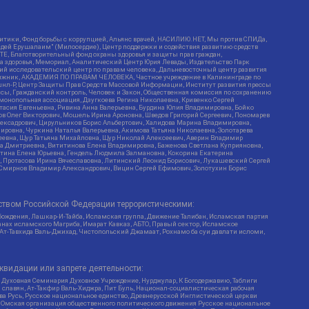
итики, Фонд борьбы с коррупцией, Альянс врачей, НАСИЛИЮ.НЕТ, Мы против СПИДа,
сдей Ерушалаим" (Милосердие), Центр поддержки и содействия развитию средств
Е, Благотворительный фонд охраны здоровья и защиты прав граждан,
Эра здоровья, Мемориал, Аналитический Центр Юрия Левады, Издательство Парк
кий исследовательский центр по правам человека, Дальневосточный центр развития
утяжник, АКАДЕМИЯ ПО ПРАВАМ ЧЕЛОВЕКА, Частное учреждение в Калининграде по
шнл-Р, Центр Защиты Прав Средств Массовой Информации, Институт развития прессы
ссы, Гражданский контроль, Человек и Закон, Общественная комиссия по сохранению
монопольная ассоциация, Дзугкоева Регина Николаевна, Кривенко Сергей
асия Евгеньевна, Ривина Анна Валерьевна, Бурдина Юлия Владимировна, Бойко
ов Олег Викторович, Мошель Ирина Ароновна, Шведов Григорий Сергеевич, Пономарев
лексадрович, Цирульников Борис Альбертович, Халидова Марина Владимировна,
ировна, Чуркина Наталья Валерьевна, Акимова Татьяна Николаевна, Золотарева
геевна, Щур Татьяна Михайловна, Щур Николай Алексеевич, Аверин Владимир
а Дмитриевна, Вититинова Елена Владимировна, Баженова Светлана Куприяновна,
ртина Елена Юрьевна, Гендель Людмила Залмановна, Кокорина Екатерина
ч, Протасова Ирина Вячеславовна, Литинский Леонид Борисович, Лукашевский Сергей
, Смирнов Владимир Александрович, Вицин Сергей Ефимович, Золотухин Борис
ством Российской Федерации террористическими:
бождения, Лашкар-И-Тайба, Исламская группа, Движение Талибан, Исламская партия
нах исламского Магриба, Имарат Кавказ, АБТО, Правый сектор, Исламское
 Ат-Тавхида Валь-Джихад, Чистопольский Джамаат, Рохнамо ба суи давлати исломи,
квидации или запрете деятельности:
 Духовная Семинария Духовное Учреждение, Нурджулар, К Богодержавию, Таблиги
славян, Ат-Такфир Валь-Хиджра, Пит Буль, Национал-социалистическая рабочая
ва Русь, Русское национальное единство, Древнерусской Инглистической церкви
, Омская организация общественного политического движения Русское национальное