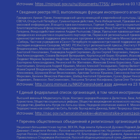
Источник:
https://minjust.gov.ru/ru/documents/7755/
данные на
03.1
* Сведения реестра НКО, выполняющих функции иностранного агента
Гражданин.Армия.Право, Нижегородский центр немецкой и европейской культуры, Це
СВЕЧА, Открытый Петербург, Гуманитарное действие, Лига Избирателей, Правовая и
массовой информации, В защиту прав заключенных, Горячая Линия, Центр социальн
Благотворительный фонд помощи осужденным и их семьям, Фонд Тольятти, Новое время
Гагарина, Фонд содействия имени Андрея Рылькова, Сфера, Уральская правозащитная
гражданских инициатив и социального партнерства, Пермский региональный право
административной поддержке реализации программ и проектов Совета Министров се
- Сибирь, Частное учреждение в Санкт-Петербурге по административной поддержке 
наследия академика Сахарова, МЕМО. РУ, Институт региональной прессы, Институт 
Владимирович, Милославский Павел Юрьевич, Шнырова Ольга Вадимовна, Чанышева Ли
Анатолий Николаевич, Пивоваров Андрей Сергеевич, Дугин Сергей Георгиевич, Авери
Лев Александрович, Созаев Валерий Валерьевич, Каргалицкий Борис Юльевич, Исаков
Людевиг Марина Зариевна, Федотова Галина Анатольевна, Паутов Юрий Анатольевич, 
Екатерина Александровна, Рачинский Ян Збигневич, Жемкова Елена Борисовна, Гудко
Анатольевич, Блинушов Андрей Юрьевич, Мосин Алексей Геннадьевич, Гефтер Вален
Исаев Сергей Владимирович, Максимов Сергей Владимирович, Беляев Сергей Иванови
Алексеевна, Шуманов Илья Вячеславович, Арапова Галина Юрьевна, Свечников Анато
Маркович, Бахмин Вячеслав Иванович, Шабад Анатолий Ефимович, Сухих Дарья Никол
Андреевич, Левинсон Лев Семенович, Локшина Татьяна Иосифовна, Орлов Олег Петров
Источник:
http://unro.minjust.ru/NKOForeignAgent.aspx
данные на
23.
* Единый федеральный список организаций, в том числе иностранн
Высший военный Маджлисуль Шура, Конгресс народов Ичкерии и Дагестана, База, Асб
Туркестана, Общество социальных реформ, Общество возрождения исламского наслед
государство, Джабха аль-Нусра ли-Ахль аш-Шам, Народное ополчение имени К. Минин
Террористическое сообщество Сеть, Катиба Таухид валь-Джихад, Хайят Тахрир аш-Ша
Источник:
http://nac.gov.ru/terroristicheskie-i-ekstremistskie-organizacii
* Перечень общественных объединений и религиозных организаций в
Национал-большевистская партия, ВЕК РА, Рада земли Кубанской Духовно Родовой Д
Джамаат, Свидетели Иеговы, Русское национальное единство, Национал-социалистич
партия России, Славянский союз, Формат-18, Благородный Орден Дьявола, Армия вол
Православных Староверов-Инглингов, Русский общенациональный союз, Движение про