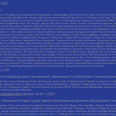
2.2021
:
нтр гендерных исследований, Фонд защиты прав граждан Штаб, Институт права и публичной пол
нициатива, Гражданская инициатива против экологической преступности, Гражданский Союз, "Ха
о-информационных инициатив Действие, Институт глобализации и социальных движений, ВМЕСТ
, Серебряная тайга, Так-Так-Так, центр Сова, центр Анна, Проект Апрель, Самарская губерния, 
 группа, Женщины Евразии, СИБАЛЬТ, Институт прав человека, Фонд защиты гласности, Российс
защитный центр, Гражданское действие, Центр независимых социологических исследований, С
верных стран, Центр развития некоммерческих организаций, Гражданское содействие, Интерне
реализации программ и проектов Совета Министров Северных Стран, Фонд поддержки свободы пре
Развития Свободы Информации, Экозащита!-Женсовет, Общественный вердикт, Евразийская анти
лия Айратовна, Сидорович Ольга Борисовна, Туровский Александр Алексеевич, Васильева Анаст
н Виталий Евгеньевич, Барахоев Магомед Бекханович, Шевченко Дмитрий Александрович, Шарипк
а Ирина Александровна, Исламов Тимур Рифгатович, Романова Ольга Евгеньевна, Щаров Сергей А
Верховский Александр Маркович, Пислакова-Паркер Марина Петровна, Кочеткова Татьяна Владим
в Лев Дмитриевич, Илларионова Юлия Юрьевна, Саранг Анна Васильевна, Захарова Светлана Сер
тин Михайлович, Симонов Алексей Кириллович, Флиге Ирина Анатольевна, Мельникова Валентин
ч, Голубева Елена Николаевна, Ганнушкина Светлана Алексеевна, Закс Елена Владимировна, Бу
лий Мариевич, Прохоров Вадим Юрьевич, Шахова Елена Владимировна, Подузов Сергей Васильеви
аевна, Орлов Олег Петрович, Добровольская Анна Дмитриевна, Королева Александра Евгеньевна
ич, Полякова Мара Федоровна, Резник Генри Маркович, Захаров Герман Константинович
12.2021
ых и международных организаций, признанных в соответствии с законодатель
ат аль-Ансар, Священная война, Исламская группа, Братья-мусульмане, Партия исламского осво
ия, Дом двух святых, Джунд аш-Шам, Исламский джихад – Джамаат моджахедов, Аль-Каида в стра
а и Д. Пожарского, Аджр от Аллаха Субхану уа Тагьаля SHAM, АУМ Синрике, Муджахеды джамаата
м, Ахлю Сунна Валь Джамаа
-i-materialy.html
данные на
06.12.2021
 отношении которых судом принято вступившее в законную силу решение о ли
ержавы Русь, организация Асгардская Славянская Община, Община Капища Веды Перуна, Мужская
еское общество, Джамаат мувахидов, Объединенный Вилайат Кабарды, Балкарии и Карачая, Союз 
и народа, Национальная Социалистическая Инициатива города Череповца, Духовно-Родовая Держа
тив нелегальной иммиграции, Кровь и Честь, О свободе совести и о религиозных объединениях