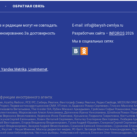
ОБРАТНАЯ СВЯЗЬ
 и редакции могут не совпадать.
E-mail: info@barysh-zemlya.ru
цензированию.За достоверность
Разработчик сайта –
INFOROS
2026
Мы в социальных сетях:
ndex.Metrika, LiveInternet,
функции иностранного агента:
я, Azatliq Radiosi, PCE/PC, Сибирь.Реалии, Фактограф, Север.Реалии, Радио Свобода, MEDIUM-O
roject, Первое антикоррупционное СМИ, VTimes.io, Баданин Роман Сергеевич, Гликин Максим А
изавета Витальевна, The Insider SIA, Рубин Михаил Аркадьевич, Гройсман Софья Романовна, Р
ся Валентиновна, Мароховская Алеся Алексеевна, Долинина Ирина Николаевна, Шлейнов Роман Юр
кова Вероника Вячеславовна, Карезина Инна Павловна, Кузьмина Людмила Гавриловна, Костыле
унов Сергей Евгеньевич, Ковин Виталий Сергеевич, Кильтау Екатерина Викторовна, Любарев Ар
сей Викторович, Егоров Владимир Владимирович, Гусев Андрей Юрьевич, Смирнов Сергей Сергеев
ил Владимирович, Захаров Андрей Вячеславович, Симонов Евгений Алексеевич, Сурначева Елиза
at, Якутия – Наше Мнение, Москоу диджитал медиа, РС-Балт, Заговора Максим Александрович, Ве
кий союз библиофилов, Честные выборы, Нобелевский призыв, Еланчик Олег Александрович, Гри