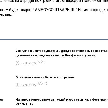
елились на отряды поиграли в игры народов Поволжья. В
уппе — будет жарко! #МБОУСОШ1БАРЫШ #Навигаторыдет
Первых
7 августа в центре культуры и досуга состоялось торжестве
церемония награждения в честь Дня физкультурника!
1
07.08.2026
Отличные новости Барышского района!
10
07.08.2026
ря
Началось голосование за лучший мурал стрит-арт фестивал
«ФормАРТ»