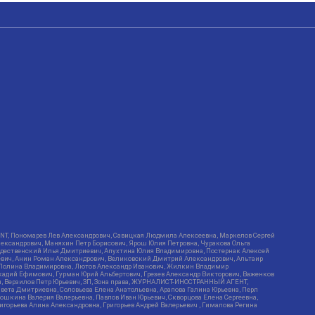
RIENT, Пономарев Лев Александрович, Савицкая Людмила Алексеевна, Маркелов Сергей
лександрович, Маняхин Петр Борисович, Ярош Юлия Петровна, Чуракова Ольга
ождественский Илья Дмитриевич, Апухтина Юлия Владимировна, Постернак Алексей
ьевич, Анин Роман Александрович, Великовский Дмитрий Александрович, Альтаир
ва Полина Владимировна, Лютов Александр Иванович, Жилкин Владимир
кадий Ефимович, Гурман Юрий Альбертович, Грезев Александр Викторович, Важенков
ич, Верзилов Петр Юрьевич, ЗП, Зона права, ЖУРНАЛИСТ-ИНОСТРАННЫЙ АГЕНТ,
вета Дмитриевна, Соловьева Елена Анатольевна, Арапова Галина Юрьевна, Перл
тошкина Валерия Валерьевна, Павлов Иван Юрьевич, Скворцова Елена Сергеевна,
горьева Алина Александровна, Григорьев Андрей Валерьевич , Гималова Регина