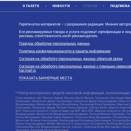
О ГАЗЕТЕ
НОВОСТИ
СТАТЬИ
ПОДПИСКА
Перепечатка материалов – с разрешения редакции. Мнения авторов
Все рекламируемые товары и услуги подлежат сертификации и ли
рекламы ответственность несёт рекламодатель.
Порядок обработки персональных данных
Политика конфиденциальности и защиты информации
Согласие на обработку персональных данных обратной связи
Согласие на обработку персональных данных с помощью сервисов Ya
top.mail.ru
ПОКАЗАТЬ БАННЕРНЫЕ МЕСТА
* Реестр иностранных средств массовой информации, выполняющих 
Голос Америки, Idel.Реалии, Кавказ.Реалии, Крым.Реалии, Телеканал Настоящее Врем
Евгеньевич, Камалягин Денис Николаевич, Апахончич Дарья Александровна, Medusa P
Владимировна, Железнова Мария Михайловна, Лукьянова Юлия Сергеевна, Маетная Ел
Евгеньевич, Телеканал Дождь, Петров Степан Юрьевич, Istories fonds, Шмагун Оле
2021, Ромашки монолит, Главный редактор 2021, Вега 2021, Важные иноагенты, Кат
Владимирович, Жилинский Владимир Александрович, Тихонов Михаил Сергеевич, Писк
Артем Валерьевич, Иванова София Юрьевна, Пигалкин Илья Валерьевич, Петров Алек
Вольтская Татьяна Анатольевна, Клепиковская Екатерина Дмитриевна, Сотников Дани
Роман Александрович, МЕМО, Mason G.E.S. Anonymous Foundation, Stichting Bellingc
Оленичев Максим Владимирович, Как бы инагент, Кочетков Игорь Викторович, Иркутс
Эмилевна, Хисамова Регина Фаритовна