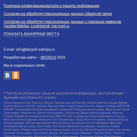
Политика конфиденциальности и защиты информации
Согласие на обработку персональных данных обратной связи
Согласие на обработку персональных данных с помощью сервисов
Yandex.Metrika, LiveInternet, top.mail.ru
ПОКАЗАТЬ БАННЕРНЫЕ МЕСТА
E-mail: info@barysh-zemlya.ru
Разработчик сайта –
INFOROS
2026
Мы в социальных сетях:
* Реестр иностранных средств массовой информации, выполняющих
функции иностранного агента:
Голос Америки, Idel.Реалии, Кавказ.Реалии, Крым.Реалии, Телеканал Настоящее Время,
Azatliq Radiosi, PCE/PC, Сибирь.Реалии, Фактограф, Север.Реалии, Радио Свобода, MEDIUM-
ORIENT, Пономарев Лев Александрович, Савицкая Людмила Алексеевна, Маркелов Сергей
Евгеньевич, Камалягин Денис Николаевич, Апахончич Дарья Александровна, Medusa
Project, Первое антикоррупционное СМИ, VTimes.io, Баданин Роман Сергеевич, Гликин
Максим Александрович, Маняхин Петр Борисович, Ярош Юлия Петровна, Чуракова Ольга
Владимировна, Железнова Мария Михайловна, Лукьянова Юлия Сергеевна, Маетная
Елизавета Витальевна, The Insider SIA, Рубин Михаил Аркадьевич, Гройсман Софья
Романовна, Рождественский Илья Дмитриевич, Апухтина Юлия Владимировна, Постернак
Алексей Евгеньевич, Телеканал Дождь, Петров Степан Юрьевич, Istories fonds, Шмагун
Олеся Валентиновна, Мароховская Алеся Алексеевна, Долинина Ирина Николаевна,