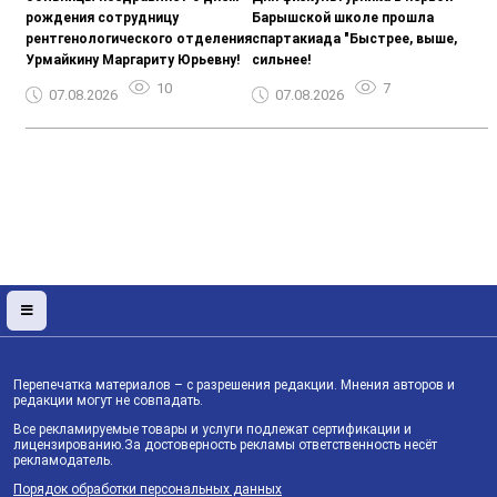
рождения сотрудницу
Барышской школе прошла
рентгенологического отделения
спартакиада "Быстрее, выше,
Урмайкину Маргариту Юрьевну!
сильнее!
10
7
07.08.2026
07.08.2026
Перепечатка материалов – с разрешения редакции. Мнения авторов и
редакции могут не совпадать.
Все рекламируемые товары и услуги подлежат сертификации и
лицензированию.За достоверность рекламы ответственность несёт
рекламодатель.
Порядок обработки персональных данных