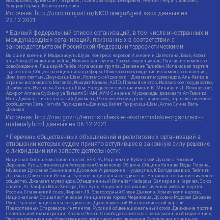
Иосифовна, Орлов Олег Петрович, Полякова Мара Федоровна, Резник Генри Маркович,
Захаров Герман Константинович
Источник:
http://unro.minjust.ru/NKOForeignAgent.aspx
данные на
23.12.2021
* Единый федеральный список организаций, в том числе иностранных и
международных организаций, признанных в соответствии с
законодательством Российской Федерации террористическими:
Высший военный Маджлисуль Шура, Конгресс народов Ичкерии и Дагестана, База, Асбат
аль-Ансар, Священная война, Исламская группа, Братья-мусульмане, Партия исламского
освобождения, Лашкар-И-Тайба, Исламская группа, Движение Талибан, Исламская партия
Туркестана, Общество социальных реформ, Общество возрождения исламского наследия,
Дом двух святых, Джунд аш-Шам, Исламский джихад – Джамаат моджахедов, Аль-Каида в
странах исламского Магриба, Имарат Кавказ, АБТО, Правый сектор, Исламское государство,
Джабха аль-Нусра ли-Ахль аш-Шам, Народное ополчение имени К. Минина и Д. Пожарского,
Аджр от Аллаха Субхану уа Тагьаля SHAM, АУМ Синрике, Муджахеды джамаата Ат-Тавхида
Валь-Джихад, Чистопольский Джамаат, Рохнамо ба суи давлати исломи, Террористическое
сообщество Сеть, Катиба Таухид валь-Джихад, Хайят Тахрир аш-Шам, Ахлю Сунна Валь
Джамаа
Источник:
http://nac.gov.ru/terroristicheskie-i-ekstremistskie-organizacii-i-
materialy.html
данные на
06.12.2021
* Перечень общественных объединений и религиозных организаций в
отношении которых судом принято вступившее в законную силу решение
о ликвидации или запрете деятельности:
Национал-большевистская партия, ВЕК РА, Рада земли Кубанской Духовно Родовой
Державы Русь, организация Асгардская Славянская Община, Община Капища Веды Перуна,
Мужская Духовная Семинария Духовное Учреждение, Нурджулар, К Богодержавию, Таблиги
Джамаат, Свидетели Иеговы, Русское национальное единство, Национал-социалистическое
общество, Джамаат мувахидов, Объединенный Вилайат Кабарды, Балкарии и Карачая, Союз
славян, Ат-Такфир Валь-Хиджра, Пит Буль, Национал-социалистическая рабочая партия
России, Славянский союз, Формат-18, Благородный Орден Дьявола, Армия воли народа,
Национальная Социалистическая Инициатива города Череповца, Духовно-Родовая Держава
Русь, Русское национальное единство, Древнерусской Инглистической церкви
Православных Староверов-Инглингов, Русский общенациональный союз, Движение против
нелегальной иммиграции, Кровь и Честь, О свободе совести и о религиозных объединениях,
Омская организация общественного политического движения Русское национальное