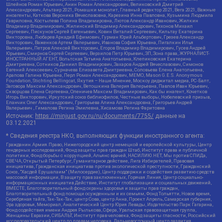
Шлейнов Роман Юрьевич, Анин Роман Александрович, Великовский Дмитрий
Александрович, Альтаир 2021, Ромашки монолит, Главный редактор 2021, Вега 2021, Важные
иноагенты, Каткова Вероника Вячеславовна, Карезина Инна Павловна, Кузьмина Людмила
Гавриловна, Костылева Полина Владимировна, Лютов Александр Иванович, Жилкин
Владимир Владимирович, Жилинский Владимир Александрович, Тихонов Михаил
Сергеевич, Пискунов Сергей Евгеньевич, Ковин Виталий Сергеевич, Кильтау Екатерина
Викторовна, Любарев Аркадий Ефимович, Гурман Юрий Альбертович, Грезев Александр
Викторович, Важенков Артем Валерьевич, Иванова София Юрьевна, Пигалкин Илья
Валерьевич, Петров Алексей Викторович, Егоров Владимир Владимирович, Гусев Андрей
Юрьевич, Смирнов Сергей Сергеевич, Верзилов Петр Юрьевич, ЗП, Зона права, ЖУРНАЛИСТ-
ИНОСТРАННЫЙ АГЕНТ, Вольтская Татьяна Анатольевна, Клепиковская Екатерина
Дмитриевна, Сотников Даниил Владимирович, Захаров Андрей Вячеславович, Симонов
Евгений Алексеевич, Сурначева Елизавета Дмитриевна, Соловьева Елена Анатольевна,
Арапова Галина Юрьевна, Перл Роман Александрович, МЕМО, Mason G.E.S. Anonymous
Foundation, Stichting Bellingcat, Якутия – Наше Мнение, Москоу диджитал медиа, РС-Балт,
Заговора Максим Александрович, Ветошкина Валерия Валерьевна, Павлов Иван Юрьевич,
Скворцова Елена Сергеевна, Оленичев Максим Владимирович, Как бы инагент, Кочетков
Игорь Викторович, Иркутский союз библиофилов, Честные выборы, Нобелевский призыв,
Еланчик Олег Александрович, Григорьева Алина Александровна, Григорьев Андрей
Валерьевич , Гималова Регина Эмилевна, Хисамова Регина Фаритовна
Источник:
https://minjust.gov.ru/ru/documents/7755/
данные на
03.12.2021
* Сведения реестра НКО, выполняющих функции иностранного агента:
Гражданин.Армия.Право, Нижегородский центр немецкой и европейской культуры, Центр
гендерных исследований, Фонд защиты прав граждан Штаб, Институт права и публичной
политики, Фонд борьбы с коррупцией, Альянс врачей, НАСИЛИЮ.НЕТ, Мы против СПИДа,
СВЕЧА, Открытый Петербург, Гуманитарное действие, Лига Избирателей, Правовая
инициатива, Гражданская инициатива против экологической преступности, Гражданский
Союз, "Хасдей Ерушалаим" (Милосердие), Центр поддержки и содействия развитию средств
массовой информации, В защиту прав заключенных, Горячая Линия, Центр социально-
информационных инициатив Действие, Институт глобализации и социальных движений,
ВМЕСТЕ, Благотворительный фонд охраны здоровья и защиты прав граждан,
Благотворительный фонд помощи осужденным и их семьям, Фонд Тольятти, Новое время,
Серебряная тайга, Так-Так-Так, центр Сова, центр Анна, Проект Апрель, Самарская губерния,
Эра здоровья, Мемориал, Аналитический Центр Юрия Левады, Издательство Парк Гагарина,
Фонд содействия имени Андрея Рылькова, Сфера, Уральская правозащитная группа,
Женщины Евразии, СИБАЛЬТ, Институт прав человека, Фонд защиты гласности, Российский
исследовательский центр по правам человека, Дальневосточный центр развития