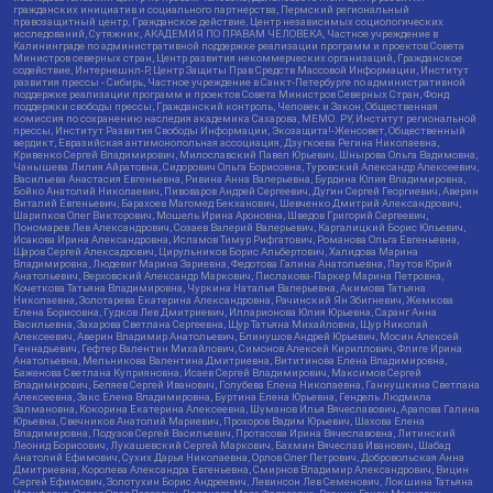
гражданских инициатив и социального партнерства, Пермский региональный
правозащитный центр, Гражданское действие, Центр независимых социологических
исследований, Сутяжник, АКАДЕМИЯ ПО ПРАВАМ ЧЕЛОВЕКА, Частное учреждение в
Калининграде по административной поддержке реализации программ и проектов Совета
Министров северных стран, Центр развития некоммерческих организаций, Гражданское
содействие, Интернешнл-Р, Центр Защиты Прав Средств Массовой Информации, Институт
развития прессы - Сибирь, Частное учреждение в Санкт-Петербурге по административной
поддержке реализации программ и проектов Совета Министров Северных Стран, Фонд
поддержки свободы прессы, Гражданский контроль, Человек и Закон, Общественная
комиссия по сохранению наследия академика Сахарова, МЕМО. РУ, Институт региональной
прессы, Институт Развития Свободы Информации, Экозащита!-Женсовет, Общественный
вердикт, Евразийская антимонопольная ассоциация, Дзугкоева Регина Николаевна,
Кривенко Сергей Владимирович, Милославский Павел Юрьевич, Шнырова Ольга Вадимовна,
Чанышева Лилия Айратовна, Сидорович Ольга Борисовна, Туровский Александр Алексеевич,
Васильева Анастасия Евгеньевна, Ривина Анна Валерьевна, Бурдина Юлия Владимировна,
Бойко Анатолий Николаевич, Пивоваров Андрей Сергеевич, Дугин Сергей Георгиевич, Аверин
Виталий Евгеньевич, Барахоев Магомед Бекханович, Шевченко Дмитрий Александрович,
Шарипков Олег Викторович, Мошель Ирина Ароновна, Шведов Григорий Сергеевич,
Пономарев Лев Александрович, Созаев Валерий Валерьевич, Каргалицкий Борис Юльевич,
Исакова Ирина Александровна, Исламов Тимур Рифгатович, Романова Ольга Евгеньевна,
Щаров Сергей Алексадрович, Цирульников Борис Альбертович, Халидова Марина
Владимировна, Людевиг Марина Зариевна, Федотова Галина Анатольевна, Паутов Юрий
Анатольевич, Верховский Александр Маркович, Пислакова-Паркер Марина Петровна,
Кочеткова Татьяна Владимировна, Чуркина Наталья Валерьевна, Акимова Татьяна
Николаевна, Золотарева Екатерина Александровна, Рачинский Ян Збигневич, Жемкова
Елена Борисовна, Гудков Лев Дмитриевич, Илларионова Юлия Юрьевна, Саранг Анна
Васильевна, Захарова Светлана Сергеевна, Щур Татьяна Михайловна, Щур Николай
Алексеевич, Аверин Владимир Анатольевич, Блинушов Андрей Юрьевич, Мосин Алексей
Геннадьевич, Гефтер Валентин Михайлович, Симонов Алексей Кириллович, Флиге Ирина
Анатольевна, Мельникова Валентина Дмитриевна, Вититинова Елена Владимировна,
Баженова Светлана Куприяновна, Исаев Сергей Владимирович, Максимов Сергей
Владимирович, Беляев Сергей Иванович, Голубева Елена Николаевна, Ганнушкина Светлана
Алексеевна, Закс Елена Владимировна, Буртина Елена Юрьевна, Гендель Людмила
Залмановна, Кокорина Екатерина Алексеевна, Шуманов Илья Вячеславович, Арапова Галина
Юрьевна, Свечников Анатолий Мариевич, Прохоров Вадим Юрьевич, Шахова Елена
Владимировна, Подузов Сергей Васильевич, Протасова Ирина Вячеславовна, Литинский
Леонид Борисович, Лукашевский Сергей Маркович, Бахмин Вячеслав Иванович, Шабад
Анатолий Ефимович, Сухих Дарья Николаевна, Орлов Олег Петрович, Добровольская Анна
Дмитриевна, Королева Александра Евгеньевна, Смирнов Владимир Александрович, Вицин
Сергей Ефимович, Золотухин Борис Андреевич, Левинсон Лев Семенович, Локшина Татьяна