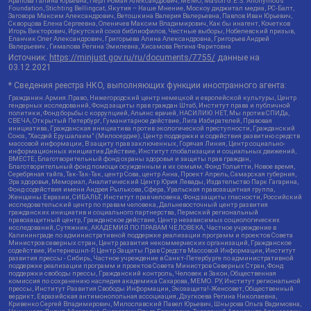
Арапова Галина Юрьевна, Перл Роман Александрович, МЕМО, Mason G.E.S. Anonymous
Foundation, Stichting Bellingcat, Якутия – Наше Мнение, Москоу диджитал медиа, РС-Балт,
Заговора Максим Александрович, Ветошкина Валерия Валерьевна, Павлов Иван Юрьевич,
Скворцова Елена Сергеевна, Оленичев Максим Владимирович, Как бы инагент, Кочетков
Игорь Викторович, Иркутский союз библиофилов, Честные выборы, Нобелевский призыв,
Еланчик Олег Александрович, Григорьева Алина Александровна, Григорьев Андрей
Валерьевич , Гималова Регина Эмилевна, Хисамова Регина Фаритовна
Источник:
https://minjust.gov.ru/ru/documents/7755/
данные на
03.12.2021
* Сведения реестра НКО, выполняющих функции иностранного агента:
Гражданин.Армия.Право, Нижегородский центр немецкой и европейской культуры, Центр
гендерных исследований, Фонд защиты прав граждан Штаб, Институт права и публичной
политики, Фонд борьбы с коррупцией, Альянс врачей, НАСИЛИЮ.НЕТ, Мы против СПИДа,
СВЕЧА, Открытый Петербург, Гуманитарное действие, Лига Избирателей, Правовая
инициатива, Гражданская инициатива против экологической преступности, Гражданский
Союз, "Хасдей Ерушалаим" (Милосердие), Центр поддержки и содействия развитию средств
массовой информации, В защиту прав заключенных, Горячая Линия, Центр социально-
информационных инициатив Действие, Институт глобализации и социальных движений,
ВМЕСТЕ, Благотворительный фонд охраны здоровья и защиты прав граждан,
Благотворительный фонд помощи осужденным и их семьям, Фонд Тольятти, Новое время,
Серебряная тайга, Так-Так-Так, центр Сова, центр Анна, Проект Апрель, Самарская губерния,
Эра здоровья, Мемориал, Аналитический Центр Юрия Левады, Издательство Парк Гагарина,
Фонд содействия имени Андрея Рылькова, Сфера, Уральская правозащитная группа,
Женщины Евразии, СИБАЛЬТ, Институт прав человека, Фонд защиты гласности, Российский
исследовательский центр по правам человека, Дальневосточный центр развития
гражданских инициатив и социального партнерства, Пермский региональный
правозащитный центр, Гражданское действие, Центр независимых социологических
исследований, Сутяжник, АКАДЕМИЯ ПО ПРАВАМ ЧЕЛОВЕКА, Частное учреждение в
Калининграде по административной поддержке реализации программ и проектов Совета
Министров северных стран, Центр развития некоммерческих организаций, Гражданское
содействие, Интернешнл-Р, Центр Защиты Прав Средств Массовой Информации, Институт
развития прессы - Сибирь, Частное учреждение в Санкт-Петербурге по административной
поддержке реализации программ и проектов Совета Министров Северных Стран, Фонд
поддержки свободы прессы, Гражданский контроль, Человек и Закон, Общественная
комиссия по сохранению наследия академика Сахарова, МЕМО. РУ, Институт региональной
прессы, Институт Развития Свободы Информации, Экозащита!-Женсовет, Общественный
вердикт, Евразийская антимонопольная ассоциация, Дзугкоева Регина Николаевна,
Кривенко Сергей Владимирович, Милославский Павел Юрьевич, Шнырова Ольга Вадимовна,