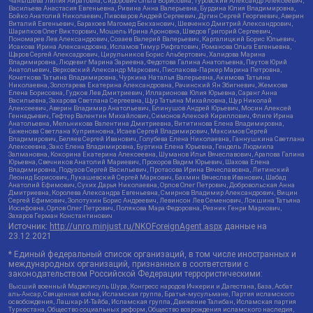
Чанышева Лилия Айратовна, Сидорович Ольга Борисовна, Туровский Александр Алексеевич,
Васильева Анастасия Евгеньевна, Ривина Анна Валерьевна, Бурдина Юлия Владимировна,
Бойко Анатолий Николаевич, Пивоваров Андрей Сергеевич, Дугин Сергей Георгиевич, Аверин
Виталий Евгеньевич, Барахоев Магомед Бекханович, Шевченко Дмитрий Александрович,
Шарипков Олег Викторович, Мошель Ирина Ароновна, Шведов Григорий Сергеевич,
Пономарев Лев Александрович, Созаев Валерий Валерьевич, Каргалицкий Борис Юльевич,
Исакова Ирина Александровна, Исламов Тимур Рифгатович, Романова Ольга Евгеньевна,
Щаров Сергей Алексадрович, Цирульников Борис Альбертович, Халидова Марина
Владимировна, Людевиг Марина Зариевна, Федотова Галина Анатольевна, Паутов Юрий
Анатольевич, Верховский Александр Маркович, Пислакова-Паркер Марина Петровна,
Кочеткова Татьяна Владимировна, Чуркина Наталья Валерьевна, Акимова Татьяна
Николаевна, Золотарева Екатерина Александровна, Рачинский Ян Збигневич, Жемкова
Елена Борисовна, Гудков Лев Дмитриевич, Илларионова Юлия Юрьевна, Саранг Анна
Васильевна, Захарова Светлана Сергеевна, Щур Татьяна Михайловна, Щур Николай
Алексеевич, Аверин Владимир Анатольевич, Блинушов Андрей Юрьевич, Мосин Алексей
Геннадьевич, Гефтер Валентин Михайлович, Симонов Алексей Кириллович, Флиге Ирина
Анатольевна, Мельникова Валентина Дмитриевна, Вититинова Елена Владимировна,
Баженова Светлана Куприяновна, Исаев Сергей Владимирович, Максимов Сергей
Владимирович, Беляев Сергей Иванович, Голубева Елена Николаевна, Ганнушкина Светлана
Алексеевна, Закс Елена Владимировна, Буртина Елена Юрьевна, Гендель Людмила
Залмановна, Кокорина Екатерина Алексеевна, Шуманов Илья Вячеславович, Арапова Галина
Юрьевна, Свечников Анатолий Мариевич, Прохоров Вадим Юрьевич, Шахова Елена
Владимировна, Подузов Сергей Васильевич, Протасова Ирина Вячеславовна, Литинский
Леонид Борисович, Лукашевский Сергей Маркович, Бахмин Вячеслав Иванович, Шабад
Анатолий Ефимович, Сухих Дарья Николаевна, Орлов Олег Петрович, Добровольская Анна
Дмитриевна, Королева Александра Евгеньевна, Смирнов Владимир Александрович, Вицин
Сергей Ефимович, Золотухин Борис Андреевич, Левинсон Лев Семенович, Локшина Татьяна
Иосифовна, Орлов Олег Петрович, Полякова Мара Федоровна, Резник Генри Маркович,
Захаров Герман Константинович
Источник:
http://unro.minjust.ru/NKOForeignAgent.aspx
данные на
23.12.2021
* Единый федеральный список организаций, в том числе иностранных и
международных организаций, признанных в соответствии с
законодательством Российской Федерации террористическими:
Высший военный Маджлисуль Шура, Конгресс народов Ичкерии и Дагестана, База, Асбат
аль-Ансар, Священная война, Исламская группа, Братья-мусульмане, Партия исламского
освобождения, Лашкар-И-Тайба, Исламская группа, Движение Талибан, Исламская партия
Туркестана, Общество социальных реформ, Общество возрождения исламского наследия,