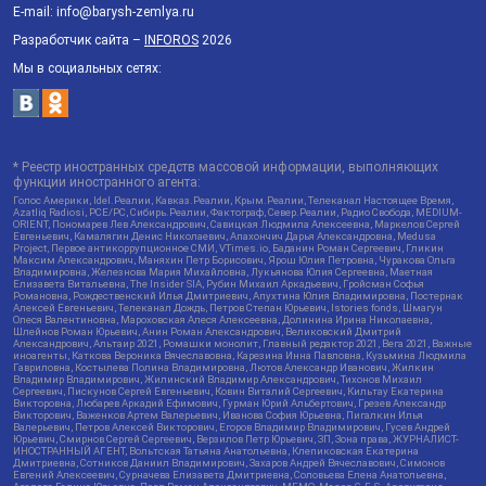
E-mail: info@barysh-zemlya.ru
Разработчик сайта –
INFOROS
2026
Мы в социальных сетях:
* Реестр иностранных средств массовой информации, выполняющих
функции иностранного агента:
Голос Америки, Idel.Реалии, Кавказ.Реалии, Крым.Реалии, Телеканал Настоящее Время,
Azatliq Radiosi, PCE/PC, Сибирь.Реалии, Фактограф, Север.Реалии, Радио Свобода, MEDIUM-
ORIENT, Пономарев Лев Александрович, Савицкая Людмила Алексеевна, Маркелов Сергей
Евгеньевич, Камалягин Денис Николаевич, Апахончич Дарья Александровна, Medusa
Project, Первое антикоррупционное СМИ, VTimes.io, Баданин Роман Сергеевич, Гликин
Максим Александрович, Маняхин Петр Борисович, Ярош Юлия Петровна, Чуракова Ольга
Владимировна, Железнова Мария Михайловна, Лукьянова Юлия Сергеевна, Маетная
Елизавета Витальевна, The Insider SIA, Рубин Михаил Аркадьевич, Гройсман Софья
Романовна, Рождественский Илья Дмитриевич, Апухтина Юлия Владимировна, Постернак
Алексей Евгеньевич, Телеканал Дождь, Петров Степан Юрьевич, Istories fonds, Шмагун
Олеся Валентиновна, Мароховская Алеся Алексеевна, Долинина Ирина Николаевна,
Шлейнов Роман Юрьевич, Анин Роман Александрович, Великовский Дмитрий
Александрович, Альтаир 2021, Ромашки монолит, Главный редактор 2021, Вега 2021, Важные
иноагенты, Каткова Вероника Вячеславовна, Карезина Инна Павловна, Кузьмина Людмила
Гавриловна, Костылева Полина Владимировна, Лютов Александр Иванович, Жилкин
Владимир Владимирович, Жилинский Владимир Александрович, Тихонов Михаил
Сергеевич, Пискунов Сергей Евгеньевич, Ковин Виталий Сергеевич, Кильтау Екатерина
Викторовна, Любарев Аркадий Ефимович, Гурман Юрий Альбертович, Грезев Александр
Викторович, Важенков Артем Валерьевич, Иванова София Юрьевна, Пигалкин Илья
Валерьевич, Петров Алексей Викторович, Егоров Владимир Владимирович, Гусев Андрей
Юрьевич, Смирнов Сергей Сергеевич, Верзилов Петр Юрьевич, ЗП, Зона права, ЖУРНАЛИСТ-
ИНОСТРАННЫЙ АГЕНТ, Вольтская Татьяна Анатольевна, Клепиковская Екатерина
Дмитриевна, Сотников Даниил Владимирович, Захаров Андрей Вячеславович, Симонов
Евгений Алексеевич, Сурначева Елизавета Дмитриевна, Соловьева Елена Анатольевна,