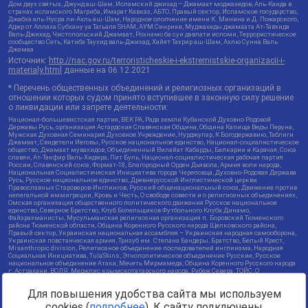
Дом двух святых, Джунд аш-Шам, Исламский джихад – Джамаат моджахедов, Аль-Каида в
странах исламского Магриба, Имарат Кавказ, АБТО, Правый сектор, Исламское государство,
Джабха аль-Нусра ли-Ахль аш-Шам, Народное ополчение имени К. Минина и Д. Пожарского,
Аджр от Аллаха Субхану уа Тагьаля SHAM, АУМ Синрике, Муджахеды джамаата Ат-Тавхида
Валь-Джихад, Чистопольский Джамаат, Рохнамо ба суи давлати исломи, Террористическое
сообщество Сеть, Катиба Таухид валь-Джихад, Хайят Тахрир аш-Шам, Ахлю Сунна Валь
Джамаа
Источник:
http://nac.gov.ru/terroristicheskie-i-ekstremistskie-organizacii-i-
materialy.html
данные на
06.12.2021
* Перечень общественных объединений и религиозных организаций в
отношении которых судом принято вступившее в законную силу решение
о ликвидации или запрете деятельности:
Национал-большевистская партия, ВЕК РА, Рада земли Кубанской Духовно Родовой
Державы Русь, организация Асгардская Славянская Община, Община Капища Веды Перуна,
Мужская Духовная Семинария Духовное Учреждение, Нурджулар, К Богодержавию, Таблиги
Джамаат, Свидетели Иеговы, Русское национальное единство, Национал-социалистическое
общество, Джамаат мувахидов, Объединенный Вилайат Кабарды, Балкарии и Карачая, Союз
славян, Ат-Такфир Валь-Хиджра, Пит Буль, Национал-социалистическая рабочая партия
России, Славянский союз, Формат-18, Благородный Орден Дьявола, Армия воли народа,
Национальная Социалистическая Инициатива города Череповца, Духовно-Родовая Держава
Русь, Русское национальное единство, Древнерусской Инглистической церкви
Православных Староверов-Инглингов, Русский общенациональный союз, Движение против
нелегальной иммиграции, Кровь и Честь, О свободе совести и о религиозных объединениях,
Омская организация общественного политического движения Русское национальное
единство, Северное Братство, Клуб Болельщиков Футбольного Клуба Динамо,
Файзрахманисты, Мусульманская религиозная организация п. Боровский Тюменского
района Тюменской области, Община Коренного Русского народа Щелковского района,
Правый сектор, Украинская национальная ассамблея – Украинская народная самооборона,
Украинская повстанческая армия, Тризуб им. Степана Бандеры, Братство, Белый Крест,
Misanthropic division, Религиозное объединение последователей инглиизма, Народная
Социальная Инициатива, TulaSkins, Этнополитическое объединение Русские, Русское
национальное объединение Атака, Мечеть Мирмамеда, Община Коренного Русского народа
г. Астрахани, ВОЛЯ, Меджлис крымскотатарского народа, Рубеж Севера, ТОЙС, О
противодействии экстремистской деятельности, РЕВТАТПОД, Артподготовка, Штольц, В
честь иконы Божией Матери Державная, Сектор 16, Независимость, Фирма, Молодежная
Для повышения удобства сайта мы используем
правозащитная группа МПГ, Курсом Правды и Единения, Каракольская инициативная
группа, Автоград Крю, Союз Славянских Сил Руси, Алля-Аят, Благотворительный пансионат
cookies (
подробнее
). К сайту подключены