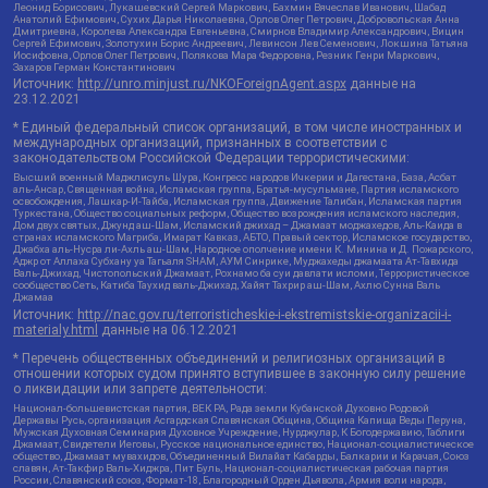
Леонид Борисович, Лукашевский Сергей Маркович, Бахмин Вячеслав Иванович, Шабад
Анатолий Ефимович, Сухих Дарья Николаевна, Орлов Олег Петрович, Добровольская Анна
Дмитриевна, Королева Александра Евгеньевна, Смирнов Владимир Александрович, Вицин
Сергей Ефимович, Золотухин Борис Андреевич, Левинсон Лев Семенович, Локшина Татьяна
Иосифовна, Орлов Олег Петрович, Полякова Мара Федоровна, Резник Генри Маркович,
Захаров Герман Константинович
Источник:
http://unro.minjust.ru/NKOForeignAgent.aspx
данные на
23.12.2021
* Единый федеральный список организаций, в том числе иностранных и
международных организаций, признанных в соответствии с
законодательством Российской Федерации террористическими:
Высший военный Маджлисуль Шура, Конгресс народов Ичкерии и Дагестана, База, Асбат
аль-Ансар, Священная война, Исламская группа, Братья-мусульмане, Партия исламского
освобождения, Лашкар-И-Тайба, Исламская группа, Движение Талибан, Исламская партия
Туркестана, Общество социальных реформ, Общество возрождения исламского наследия,
Дом двух святых, Джунд аш-Шам, Исламский джихад – Джамаат моджахедов, Аль-Каида в
странах исламского Магриба, Имарат Кавказ, АБТО, Правый сектор, Исламское государство,
Джабха аль-Нусра ли-Ахль аш-Шам, Народное ополчение имени К. Минина и Д. Пожарского,
Аджр от Аллаха Субхану уа Тагьаля SHAM, АУМ Синрике, Муджахеды джамаата Ат-Тавхида
Валь-Джихад, Чистопольский Джамаат, Рохнамо ба суи давлати исломи, Террористическое
сообщество Сеть, Катиба Таухид валь-Джихад, Хайят Тахрир аш-Шам, Ахлю Сунна Валь
Джамаа
Источник:
http://nac.gov.ru/terroristicheskie-i-ekstremistskie-organizacii-i-
materialy.html
данные на
06.12.2021
* Перечень общественных объединений и религиозных организаций в
отношении которых судом принято вступившее в законную силу решение
о ликвидации или запрете деятельности:
Национал-большевистская партия, ВЕК РА, Рада земли Кубанской Духовно Родовой
Державы Русь, организация Асгардская Славянская Община, Община Капища Веды Перуна,
Мужская Духовная Семинария Духовное Учреждение, Нурджулар, К Богодержавию, Таблиги
Джамаат, Свидетели Иеговы, Русское национальное единство, Национал-социалистическое
общество, Джамаат мувахидов, Объединенный Вилайат Кабарды, Балкарии и Карачая, Союз
славян, Ат-Такфир Валь-Хиджра, Пит Буль, Национал-социалистическая рабочая партия
России, Славянский союз, Формат-18, Благородный Орден Дьявола, Армия воли народа,