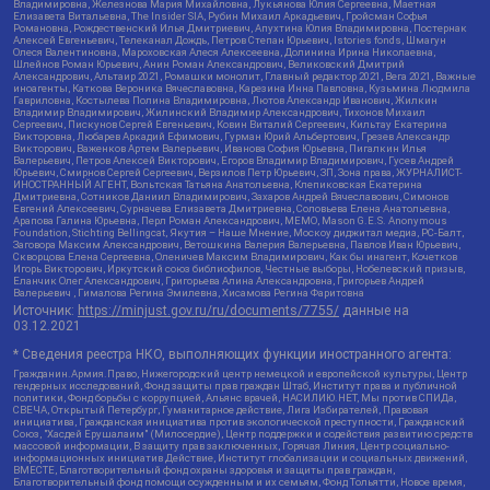
Владимировна, Железнова Мария Михайловна, Лукьянова Юлия Сергеевна, Маетная
Елизавета Витальевна, The Insider SIA, Рубин Михаил Аркадьевич, Гройсман Софья
Романовна, Рождественский Илья Дмитриевич, Апухтина Юлия Владимировна, Постернак
Алексей Евгеньевич, Телеканал Дождь, Петров Степан Юрьевич, Istories fonds, Шмагун
Олеся Валентиновна, Мароховская Алеся Алексеевна, Долинина Ирина Николаевна,
Шлейнов Роман Юрьевич, Анин Роман Александрович, Великовский Дмитрий
Александрович, Альтаир 2021, Ромашки монолит, Главный редактор 2021, Вега 2021, Важные
иноагенты, Каткова Вероника Вячеславовна, Карезина Инна Павловна, Кузьмина Людмила
Гавриловна, Костылева Полина Владимировна, Лютов Александр Иванович, Жилкин
Владимир Владимирович, Жилинский Владимир Александрович, Тихонов Михаил
Сергеевич, Пискунов Сергей Евгеньевич, Ковин Виталий Сергеевич, Кильтау Екатерина
Викторовна, Любарев Аркадий Ефимович, Гурман Юрий Альбертович, Грезев Александр
Викторович, Важенков Артем Валерьевич, Иванова София Юрьевна, Пигалкин Илья
Валерьевич, Петров Алексей Викторович, Егоров Владимир Владимирович, Гусев Андрей
Юрьевич, Смирнов Сергей Сергеевич, Верзилов Петр Юрьевич, ЗП, Зона права, ЖУРНАЛИСТ-
ИНОСТРАННЫЙ АГЕНТ, Вольтская Татьяна Анатольевна, Клепиковская Екатерина
Дмитриевна, Сотников Даниил Владимирович, Захаров Андрей Вячеславович, Симонов
Евгений Алексеевич, Сурначева Елизавета Дмитриевна, Соловьева Елена Анатольевна,
Арапова Галина Юрьевна, Перл Роман Александрович, МЕМО, Mason G.E.S. Anonymous
Foundation, Stichting Bellingcat, Якутия – Наше Мнение, Москоу диджитал медиа, РС-Балт,
Заговора Максим Александрович, Ветошкина Валерия Валерьевна, Павлов Иван Юрьевич,
Скворцова Елена Сергеевна, Оленичев Максим Владимирович, Как бы инагент, Кочетков
Игорь Викторович, Иркутский союз библиофилов, Честные выборы, Нобелевский призыв,
Еланчик Олег Александрович, Григорьева Алина Александровна, Григорьев Андрей
Валерьевич , Гималова Регина Эмилевна, Хисамова Регина Фаритовна
Источник:
https://minjust.gov.ru/ru/documents/7755/
данные на
03.12.2021
* Сведения реестра НКО, выполняющих функции иностранного агента:
Гражданин.Армия.Право, Нижегородский центр немецкой и европейской культуры, Центр
гендерных исследований, Фонд защиты прав граждан Штаб, Институт права и публичной
политики, Фонд борьбы с коррупцией, Альянс врачей, НАСИЛИЮ.НЕТ, Мы против СПИДа,
СВЕЧА, Открытый Петербург, Гуманитарное действие, Лига Избирателей, Правовая
инициатива, Гражданская инициатива против экологической преступности, Гражданский
Союз, "Хасдей Ерушалаим" (Милосердие), Центр поддержки и содействия развитию средств
массовой информации, В защиту прав заключенных, Горячая Линия, Центр социально-
информационных инициатив Действие, Институт глобализации и социальных движений,
ВМЕСТЕ, Благотворительный фонд охраны здоровья и защиты прав граждан,
Благотворительный фонд помощи осужденным и их семьям, Фонд Тольятти, Новое время,