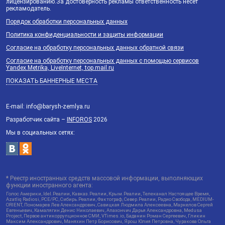
лицензированию.За достоверность рекламы ответственность несёт
рекламодатель.
Порядок обработки персональных данных
Политика конфиденциальности и защиты информации
Согласие на обработку персональных данных обратной связи
Согласие на обработку персональных данных с помощью сервисов
Yandex.Metrika, LiveInternet, top.mail.ru
ПОКАЗАТЬ БАННЕРНЫЕ МЕСТА
E-mail: info@barysh-zemlya.ru
Разработчик сайта –
INFOROS
2026
Мы в социальных сетях:
* Реестр иностранных средств массовой информации, выполняющих
функции иностранного агента:
Голос Америки, Idel.Реалии, Кавказ.Реалии, Крым.Реалии, Телеканал Настоящее Время,
Azatliq Radiosi, PCE/PC, Сибирь.Реалии, Фактограф, Север.Реалии, Радио Свобода, MEDIUM-
ORIENT, Пономарев Лев Александрович, Савицкая Людмила Алексеевна, Маркелов Сергей
Евгеньевич, Камалягин Денис Николаевич, Апахончич Дарья Александровна, Medusa
Project, Первое антикоррупционное СМИ, VTimes.io, Баданин Роман Сергеевич, Гликин
Максим Александрович, Маняхин Петр Борисович, Ярош Юлия Петровна, Чуракова Ольга