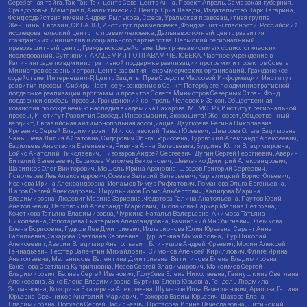
Серебряная тайга, Так-Так-Так, центр Сова, центр Анна, Проект Апрель, Самарская губерния,
Эра здоровья, Мемориал, Аналитический Центр Юрия Левады, Издательство Парк Гагарина,
Фонд содействия имени Андрея Рылькова, Сфера, Уральская правозащитная группа,
Женщины Евразии, СИБАЛЬТ, Институт прав человека, Фонд защиты гласности, Российский
исследовательский центр по правам человека, Дальневосточный центр развития
гражданских инициатив и социального партнерства, Пермский региональный
правозащитный центр, Гражданское действие, Центр независимых социологических
исследований, Сутяжник, АКАДЕМИЯ ПО ПРАВАМ ЧЕЛОВЕКА, Частное учреждение в
Калининграде по административной поддержке реализации программ и проектов Совета
Министров северных стран, Центр развития некоммерческих организаций, Гражданское
содействие, Интернешнл-Р, Центр Защиты Прав Средств Массовой Информации, Институт
развития прессы - Сибирь, Частное учреждение в Санкт-Петербурге по административной
поддержке реализации программ и проектов Совета Министров Северных Стран, Фонд
поддержки свободы прессы, Гражданский контроль, Человек и Закон, Общественная
комиссия по сохранению наследия академика Сахарова, МЕМО. РУ, Институт региональной
прессы, Институт Развития Свободы Информации, Экозащита!-Женсовет, Общественный
вердикт, Евразийская антимонопольная ассоциация, Дзугкоева Регина Николаевна,
Кривенко Сергей Владимирович, Милославский Павел Юрьевич, Шнырова Ольга Вадимовна,
Чанышева Лилия Айратовна, Сидорович Ольга Борисовна, Туровский Александр Алексеевич,
Васильева Анастасия Евгеньевна, Ривина Анна Валерьевна, Бурдина Юлия Владимировна,
Бойко Анатолий Николаевич, Пивоваров Андрей Сергеевич, Дугин Сергей Георгиевич, Аверин
Виталий Евгеньевич, Барахоев Магомед Бекханович, Шевченко Дмитрий Александрович,
Шарипков Олег Викторович, Мошель Ирина Ароновна, Шведов Григорий Сергеевич,
Пономарев Лев Александрович, Созаев Валерий Валерьевич, Каргалицкий Борис Юльевич,
Исакова Ирина Александровна, Исламов Тимур Рифгатович, Романова Ольга Евгеньевна,
Щаров Сергей Алексадрович, Цирульников Борис Альбертович, Халидова Марина
Владимировна, Людевиг Марина Зариевна, Федотова Галина Анатольевна, Паутов Юрий
Анатольевич, Верховский Александр Маркович, Пислакова-Паркер Марина Петровна,
Кочеткова Татьяна Владимировна, Чуркина Наталья Валерьевна, Акимова Татьяна
Николаевна, Золотарева Екатерина Александровна, Рачинский Ян Збигневич, Жемкова
Елена Борисовна, Гудков Лев Дмитриевич, Илларионова Юлия Юрьевна, Саранг Анна
Васильевна, Захарова Светлана Сергеевна, Щур Татьяна Михайловна, Щур Николай
Алексеевич, Аверин Владимир Анатольевич, Блинушов Андрей Юрьевич, Мосин Алексей
Геннадьевич, Гефтер Валентин Михайлович, Симонов Алексей Кириллович, Флиге Ирина
Анатольевна, Мельникова Валентина Дмитриевна, Вититинова Елена Владимировна,
Баженова Светлана Куприяновна, Исаев Сергей Владимирович, Максимов Сергей
Владимирович, Беляев Сергей Иванович, Голубева Елена Николаевна, Ганнушкина Светлана
Алексеевна, Закс Елена Владимировна, Буртина Елена Юрьевна, Гендель Людмила
Залмановна, Кокорина Екатерина Алексеевна, Шуманов Илья Вячеславович, Арапова Галина
Юрьевна, Свечников Анатолий Мариевич, Прохоров Вадим Юрьевич, Шахова Елена
Владимировна, Подузов Сергей Васильевич, Протасова Ирина Вячеславовна, Литинский