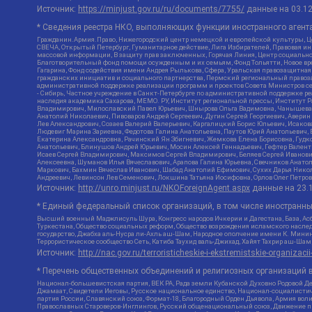
Источник:
https://minjust.gov.ru/ru/documents/7755/
данные на
03.1
* Сведения реестра НКО, выполняющих функции иностранного агента
Гражданин.Армия.Право, Нижегородский центр немецкой и европейской культуры, Це
СВЕЧА, Открытый Петербург, Гуманитарное действие, Лига Избирателей, Правовая и
массовой информации, В защиту прав заключенных, Горячая Линия, Центр социальн
Благотворительный фонд помощи осужденным и их семьям, Фонд Тольятти, Новое время
Гагарина, Фонд содействия имени Андрея Рылькова, Сфера, Уральская правозащитная
гражданских инициатив и социального партнерства, Пермский региональный право
административной поддержке реализации программ и проектов Совета Министров се
- Сибирь, Частное учреждение в Санкт-Петербурге по административной поддержке 
наследия академика Сахарова, МЕМО. РУ, Институт региональной прессы, Институт 
Владимирович, Милославский Павел Юрьевич, Шнырова Ольга Вадимовна, Чанышева Ли
Анатолий Николаевич, Пивоваров Андрей Сергеевич, Дугин Сергей Георгиевич, Авери
Лев Александрович, Созаев Валерий Валерьевич, Каргалицкий Борис Юльевич, Исаков
Людевиг Марина Зариевна, Федотова Галина Анатольевна, Паутов Юрий Анатольевич, 
Екатерина Александровна, Рачинский Ян Збигневич, Жемкова Елена Борисовна, Гудко
Анатольевич, Блинушов Андрей Юрьевич, Мосин Алексей Геннадьевич, Гефтер Вален
Исаев Сергей Владимирович, Максимов Сергей Владимирович, Беляев Сергей Иванови
Алексеевна, Шуманов Илья Вячеславович, Арапова Галина Юрьевна, Свечников Анато
Маркович, Бахмин Вячеслав Иванович, Шабад Анатолий Ефимович, Сухих Дарья Никол
Андреевич, Левинсон Лев Семенович, Локшина Татьяна Иосифовна, Орлов Олег Петров
Источник:
http://unro.minjust.ru/NKOForeignAgent.aspx
данные на
23.
* Единый федеральный список организаций, в том числе иностранн
Высший военный Маджлисуль Шура, Конгресс народов Ичкерии и Дагестана, База, Асб
Туркестана, Общество социальных реформ, Общество возрождения исламского наслед
государство, Джабха аль-Нусра ли-Ахль аш-Шам, Народное ополчение имени К. Минин
Террористическое сообщество Сеть, Катиба Таухид валь-Джихад, Хайят Тахрир аш-Ша
Источник:
http://nac.gov.ru/terroristicheskie-i-ekstremistskie-organizacii
* Перечень общественных объединений и религиозных организаций в
Национал-большевистская партия, ВЕК РА, Рада земли Кубанской Духовно Родовой Д
Джамаат, Свидетели Иеговы, Русское национальное единство, Национал-социалистич
партия России, Славянский союз, Формат-18, Благородный Орден Дьявола, Армия вол
Православных Староверов-Инглингов, Русский общенациональный союз, Движение про