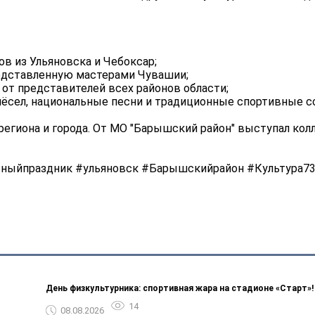
в из Ульяновска и Чебоксар;
редставленную мастерами Чувашии;
от представителей всех районов области;
ёсел, национальные песни и традиционные спортивные со
региона и города. От МО "Барышский район" выступал кол
ьныйпраздник #ульяновск #Барышскийрайон #Культура7
День физкультурника: спортивная жара на стадионе «Старт»!
14
08.08.2026