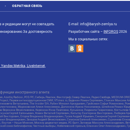
ОБРАТНАЯ СВЯЗЬ
 и редакции могут не совпадать.
E-mail: info@barysh-zemlya.ru
цензированию.За достоверность
Разработчик сайта –
INFOROS
2026
Мы в социальных сетях:
ndex.Metrika, LiveInternet,
функции иностранного агента:
я, Azatliq Radiosi, PCE/PC, Сибирь.Реалии, Фактограф, Север.Реалии, Радио Свобода, MEDIUM-O
roject, Первое антикоррупционное СМИ, VTimes.io, Баданин Роман Сергеевич, Гликин Максим А
изавета Витальевна, The Insider SIA, Рубин Михаил Аркадьевич, Гройсман Софья Романовна, Р
ся Валентиновна, Мароховская Алеся Алексеевна, Долинина Ирина Николаевна, Шлейнов Роман Юр
кова Вероника Вячеславовна, Карезина Инна Павловна, Кузьмина Людмила Гавриловна, Костыле
унов Сергей Евгеньевич, Ковин Виталий Сергеевич, Кильтау Екатерина Викторовна, Любарев Ар
сей Викторович, Егоров Владимир Владимирович, Гусев Андрей Юрьевич, Смирнов Сергей Сергеев
ил Владимирович, Захаров Андрей Вячеславович, Симонов Евгений Алексеевич, Сурначева Елиза
at, Якутия – Наше Мнение, Москоу диджитал медиа, РС-Балт, Заговора Максим Александрович, Ве
кий союз библиофилов, Честные выборы, Нобелевский призыв, Еланчик Олег Александрович, Гри