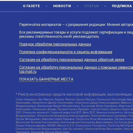
О ГАЗЕТЕ
НОВОСТИ
СТАТЬИ
ПОДПИСКА
Перепечатка материалов – с разрешения редакции. Мнения авторов
Все рекламируемые товары и услуги подлежат сертификации и ли
рекламы ответственность несёт рекламодатель.
Порядок обработки персональных данных
Политика конфиденциальности и защиты информации
Согласие на обработку персональных данных обратной связи
Согласие на обработку персональных данных с помощью сервисов Ya
top.mail.ru
ПОКАЗАТЬ БАННЕРНЫЕ МЕСТА
* Реестр иностранных средств массовой информации, выполняющих 
Голос Америки, Idel.Реалии, Кавказ.Реалии, Крым.Реалии, Телеканал Настоящее Врем
Евгеньевич, Камалягин Денис Николаевич, Апахончич Дарья Александровна, Medusa P
Владимировна, Железнова Мария Михайловна, Лукьянова Юлия Сергеевна, Маетная Ел
Евгеньевич, Телеканал Дождь, Петров Степан Юрьевич, Istories fonds, Шмагун Оле
2021, Ромашки монолит, Главный редактор 2021, Вега 2021, Важные иноагенты, Кат
Владимирович, Жилинский Владимир Александрович, Тихонов Михаил Сергеевич, Писк
Артем Валерьевич, Иванова София Юрьевна, Пигалкин Илья Валерьевич, Петров Алек
Вольтская Татьяна Анатольевна, Клепиковская Екатерина Дмитриевна, Сотников Дани
Роман Александрович, МЕМО, Mason G.E.S. Anonymous Foundation, Stichting Bellingc
Оленичев Максим Владимирович, Как бы инагент, Кочетков Игорь Викторович, Иркутс
Эмилевна, Хисамова Регина Фаритовна