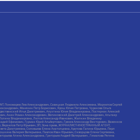
RIENT, Пономарев Лев Александрович, Савицкая Людмила Алексеевна, Маркелов Сергей
лександрович, Маняхин Петр Борисович, Ярош Юлия Петровна, Чуракова Ольга
ождественский Илья Дмитриевич, Апухтина Юлия Владимировна, Постернак Алексей
ьевич, Анин Роман Александрович, Великовский Дмитрий Александрович, Альтаир
ва Полина Владимировна, Лютов Александр Иванович, Жилкин Владимир
кадий Ефимович, Гурман Юрий Альбертович, Грезев Александр Викторович, Важенков
ич, Верзилов Петр Юрьевич, ЗП, Зона права, ЖУРНАЛИСТ-ИНОСТРАННЫЙ АГЕНТ,
вета Дмитриевна, Соловьева Елена Анатольевна, Арапова Галина Юрьевна, Перл
тошкина Валерия Валерьевна, Павлов Иван Юрьевич, Скворцова Елена Сергеевна,
горьева Алина Александровна, Григорьев Андрей Валерьевич , Гималова Регина