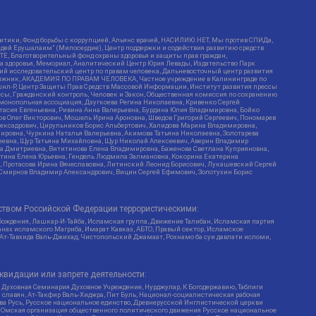
итики, Фонд борьбы с коррупцией, Альянс врачей, НАСИЛИЮ.НЕТ, Мы против СПИДа,
сдей Ерушалаим" (Милосердие), Центр поддержки и содействия развитию средств
Е, Благотворительный фонд охраны здоровья и защиты прав граждан,
Эра здоровья, Мемориал, Аналитический Центр Юрия Левады, Издательство Парк
кий исследовательский центр по правам человека, Дальневосточный центр развития
утяжник, АКАДЕМИЯ ПО ПРАВАМ ЧЕЛОВЕКА, Частное учреждение в Калининграде по
шнл-Р, Центр Защиты Прав Средств Массовой Информации, Институт развития прессы
ссы, Гражданский контроль, Человек и Закон, Общественная комиссия по сохранению
монопольная ассоциация, Дзугкоева Регина Николаевна, Кривенко Сергей
асия Евгеньевна, Ривина Анна Валерьевна, Бурдина Юлия Владимировна, Бойко
ов Олег Викторович, Мошель Ирина Ароновна, Шведов Григорий Сергеевич, Пономарев
лексадрович, Цирульников Борис Альбертович, Халидова Марина Владимировна,
ировна, Чуркина Наталья Валерьевна, Акимова Татьяна Николаевна, Золотарева
геевна, Щур Татьяна Михайловна, Щур Николай Алексеевич, Аверин Владимир
а Дмитриевна, Вититинова Елена Владимировна, Баженова Светлана Куприяновна,
ртина Елена Юрьевна, Гендель Людмила Залмановна, Кокорина Екатерина
ч, Протасова Ирина Вячеславовна, Литинский Леонид Борисович, Лукашевский Сергей
, Смирнов Владимир Александрович, Вицин Сергей Ефимович, Золотухин Борис
ством Российской Федерации террористическими:
бождения, Лашкар-И-Тайба, Исламская группа, Движение Талибан, Исламская партия
нах исламского Магриба, Имарат Кавказ, АБТО, Правый сектор, Исламское
 Ат-Тавхида Валь-Джихад, Чистопольский Джамаат, Рохнамо ба суи давлати исломи,
квидации или запрете деятельности:
 Духовная Семинария Духовное Учреждение, Нурджулар, К Богодержавию, Таблиги
славян, Ат-Такфир Валь-Хиджра, Пит Буль, Национал-социалистическая рабочая
ва Русь, Русское национальное единство, Древнерусской Инглистической церкви
, Омская организация общественного политического движения Русское национальное