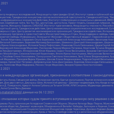
2.2021
:
нтр гендерных исследований, Фонд защиты прав граждан Штаб, Институт права и публичной пол
нициатива, Гражданская инициатива против экологической преступности, Гражданский Союз, "Ха
о-информационных инициатив Действие, Институт глобализации и социальных движений, ВМЕСТ
, Серебряная тайга, Так-Так-Так, центр Сова, центр Анна, Проект Апрель, Самарская губерния, 
 группа, Женщины Евразии, СИБАЛЬТ, Институт прав человека, Фонд защиты гласности, Российс
защитный центр, Гражданское действие, Центр независимых социологических исследований, С
верных стран, Центр развития некоммерческих организаций, Гражданское содействие, Интерне
реализации программ и проектов Совета Министров Северных Стран, Фонд поддержки свободы пре
Развития Свободы Информации, Экозащита!-Женсовет, Общественный вердикт, Евразийская анти
лия Айратовна, Сидорович Ольга Борисовна, Туровский Александр Алексеевич, Васильева Анаст
н Виталий Евгеньевич, Барахоев Магомед Бекханович, Шевченко Дмитрий Александрович, Шарипк
а Ирина Александровна, Исламов Тимур Рифгатович, Романова Ольга Евгеньевна, Щаров Сергей А
Верховский Александр Маркович, Пислакова-Паркер Марина Петровна, Кочеткова Татьяна Владим
в Лев Дмитриевич, Илларионова Юлия Юрьевна, Саранг Анна Васильевна, Захарова Светлана Сер
тин Михайлович, Симонов Алексей Кириллович, Флиге Ирина Анатольевна, Мельникова Валентин
ч, Голубева Елена Николаевна, Ганнушкина Светлана Алексеевна, Закс Елена Владимировна, Бу
лий Мариевич, Прохоров Вадим Юрьевич, Шахова Елена Владимировна, Подузов Сергей Васильеви
аевна, Орлов Олег Петрович, Добровольская Анна Дмитриевна, Королева Александра Евгеньевна
ич, Полякова Мара Федоровна, Резник Генри Маркович, Захаров Герман Константинович
12.2021
ых и международных организаций, признанных в соответствии с законодатель
ат аль-Ансар, Священная война, Исламская группа, Братья-мусульмане, Партия исламского осво
ия, Дом двух святых, Джунд аш-Шам, Исламский джихад – Джамаат моджахедов, Аль-Каида в стра
а и Д. Пожарского, Аджр от Аллаха Субхану уа Тагьаля SHAM, АУМ Синрике, Муджахеды джамаата
м, Ахлю Сунна Валь Джамаа
-i-materialy.html
данные на
06.12.2021
 отношении которых судом принято вступившее в законную силу решение о ли
ержавы Русь, организация Асгардская Славянская Община, Община Капища Веды Перуна, Мужская
еское общество, Джамаат мувахидов, Объединенный Вилайат Кабарды, Балкарии и Карачая, Союз 
и народа, Национальная Социалистическая Инициатива города Череповца, Духовно-Родовая Держа
тив нелегальной иммиграции, Кровь и Честь, О свободе совести и о религиозных объединениях