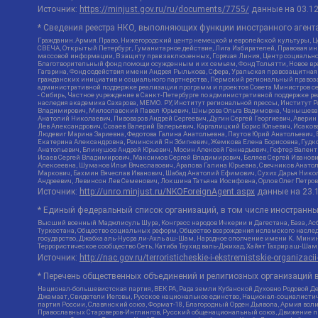
Источник:
https://minjust.gov.ru/ru/documents/7755/
данные на
03.1
* Сведения реестра НКО, выполняющих функции иностранного агента
Гражданин.Армия.Право, Нижегородский центр немецкой и европейской культуры, Це
СВЕЧА, Открытый Петербург, Гуманитарное действие, Лига Избирателей, Правовая и
массовой информации, В защиту прав заключенных, Горячая Линия, Центр социальн
Благотворительный фонд помощи осужденным и их семьям, Фонд Тольятти, Новое время
Гагарина, Фонд содействия имени Андрея Рылькова, Сфера, Уральская правозащитная
гражданских инициатив и социального партнерства, Пермский региональный право
административной поддержке реализации программ и проектов Совета Министров се
- Сибирь, Частное учреждение в Санкт-Петербурге по административной поддержке 
наследия академика Сахарова, МЕМО. РУ, Институт региональной прессы, Институт 
Владимирович, Милославский Павел Юрьевич, Шнырова Ольга Вадимовна, Чанышева Ли
Анатолий Николаевич, Пивоваров Андрей Сергеевич, Дугин Сергей Георгиевич, Авери
Лев Александрович, Созаев Валерий Валерьевич, Каргалицкий Борис Юльевич, Исаков
Людевиг Марина Зариевна, Федотова Галина Анатольевна, Паутов Юрий Анатольевич, 
Екатерина Александровна, Рачинский Ян Збигневич, Жемкова Елена Борисовна, Гудко
Анатольевич, Блинушов Андрей Юрьевич, Мосин Алексей Геннадьевич, Гефтер Вален
Исаев Сергей Владимирович, Максимов Сергей Владимирович, Беляев Сергей Иванови
Алексеевна, Шуманов Илья Вячеславович, Арапова Галина Юрьевна, Свечников Анато
Маркович, Бахмин Вячеслав Иванович, Шабад Анатолий Ефимович, Сухих Дарья Никол
Андреевич, Левинсон Лев Семенович, Локшина Татьяна Иосифовна, Орлов Олег Петров
Источник:
http://unro.minjust.ru/NKOForeignAgent.aspx
данные на
23.
* Единый федеральный список организаций, в том числе иностранн
Высший военный Маджлисуль Шура, Конгресс народов Ичкерии и Дагестана, База, Асб
Туркестана, Общество социальных реформ, Общество возрождения исламского наслед
государство, Джабха аль-Нусра ли-Ахль аш-Шам, Народное ополчение имени К. Минин
Террористическое сообщество Сеть, Катиба Таухид валь-Джихад, Хайят Тахрир аш-Ша
Источник:
http://nac.gov.ru/terroristicheskie-i-ekstremistskie-organizacii
* Перечень общественных объединений и религиозных организаций в
Национал-большевистская партия, ВЕК РА, Рада земли Кубанской Духовно Родовой Д
Джамаат, Свидетели Иеговы, Русское национальное единство, Национал-социалистич
партия России, Славянский союз, Формат-18, Благородный Орден Дьявола, Армия вол
Православных Староверов-Инглингов, Русский общенациональный союз, Движение про