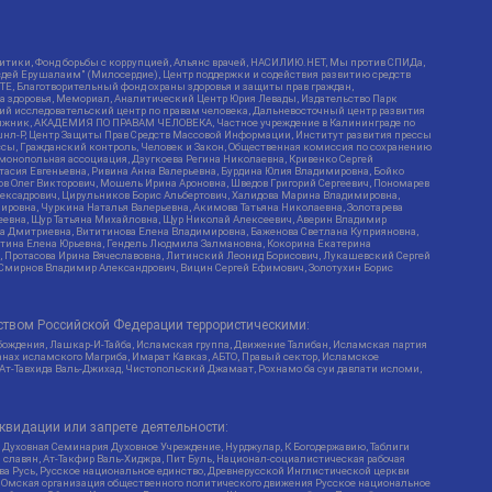
итики, Фонд борьбы с коррупцией, Альянс врачей, НАСИЛИЮ.НЕТ, Мы против СПИДа,
сдей Ерушалаим" (Милосердие), Центр поддержки и содействия развитию средств
Е, Благотворительный фонд охраны здоровья и защиты прав граждан,
Эра здоровья, Мемориал, Аналитический Центр Юрия Левады, Издательство Парк
кий исследовательский центр по правам человека, Дальневосточный центр развития
утяжник, АКАДЕМИЯ ПО ПРАВАМ ЧЕЛОВЕКА, Частное учреждение в Калининграде по
шнл-Р, Центр Защиты Прав Средств Массовой Информации, Институт развития прессы
ссы, Гражданский контроль, Человек и Закон, Общественная комиссия по сохранению
монопольная ассоциация, Дзугкоева Регина Николаевна, Кривенко Сергей
асия Евгеньевна, Ривина Анна Валерьевна, Бурдина Юлия Владимировна, Бойко
ов Олег Викторович, Мошель Ирина Ароновна, Шведов Григорий Сергеевич, Пономарев
лексадрович, Цирульников Борис Альбертович, Халидова Марина Владимировна,
ировна, Чуркина Наталья Валерьевна, Акимова Татьяна Николаевна, Золотарева
геевна, Щур Татьяна Михайловна, Щур Николай Алексеевич, Аверин Владимир
а Дмитриевна, Вититинова Елена Владимировна, Баженова Светлана Куприяновна,
ртина Елена Юрьевна, Гендель Людмила Залмановна, Кокорина Екатерина
ч, Протасова Ирина Вячеславовна, Литинский Леонид Борисович, Лукашевский Сергей
, Смирнов Владимир Александрович, Вицин Сергей Ефимович, Золотухин Борис
ством Российской Федерации террористическими:
бождения, Лашкар-И-Тайба, Исламская группа, Движение Талибан, Исламская партия
нах исламского Магриба, Имарат Кавказ, АБТО, Правый сектор, Исламское
 Ат-Тавхида Валь-Джихад, Чистопольский Джамаат, Рохнамо ба суи давлати исломи,
квидации или запрете деятельности:
 Духовная Семинария Духовное Учреждение, Нурджулар, К Богодержавию, Таблиги
славян, Ат-Такфир Валь-Хиджра, Пит Буль, Национал-социалистическая рабочая
ва Русь, Русское национальное единство, Древнерусской Инглистической церкви
, Омская организация общественного политического движения Русское национальное