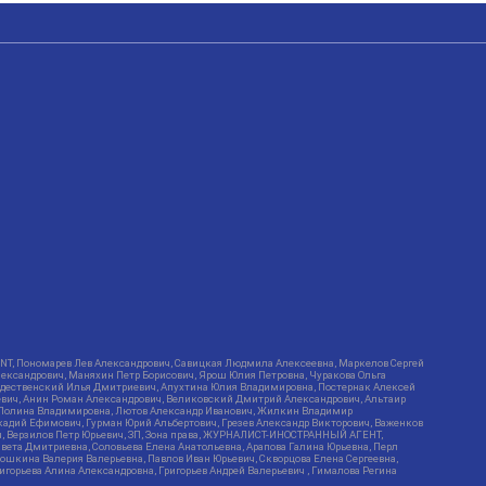
RIENT, Пономарев Лев Александрович, Савицкая Людмила Алексеевна, Маркелов Сергей
лександрович, Маняхин Петр Борисович, Ярош Юлия Петровна, Чуракова Ольга
ождественский Илья Дмитриевич, Апухтина Юлия Владимировна, Постернак Алексей
ьевич, Анин Роман Александрович, Великовский Дмитрий Александрович, Альтаир
ва Полина Владимировна, Лютов Александр Иванович, Жилкин Владимир
кадий Ефимович, Гурман Юрий Альбертович, Грезев Александр Викторович, Важенков
ич, Верзилов Петр Юрьевич, ЗП, Зона права, ЖУРНАЛИСТ-ИНОСТРАННЫЙ АГЕНТ,
вета Дмитриевна, Соловьева Елена Анатольевна, Арапова Галина Юрьевна, Перл
тошкина Валерия Валерьевна, Павлов Иван Юрьевич, Скворцова Елена Сергеевна,
горьева Алина Александровна, Григорьев Андрей Валерьевич , Гималова Регина