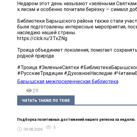
Недаром этот день называют «зелёными Святками»
к лесам и особенно почитали берёзку — символ доб
Библиотеки Барышского района также стали участ
были подготовлены интересные мероприятия, пос
наследию нашей страны.
https://clck.ru/3TxZNg
Троица объединяет поколения, помогает сохранят
родной природе.
#Троица #ЗелёныеСвятки #БиблиотекиБарышског
#РусскиеТрадиции #ДуховноеНаследие #Читае
Барышская межпоселенческая библиотека
29
ЧИТАТЬ ТАКЖЕ ПО ТЕМЕ
Подборка позитивных достижений нашего региона за неделю.
5
09.08.2026