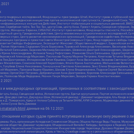
2.2021
:
нтр гендерных исследований, Фонд защиты прав граждан Штаб, Институт права и публичной пол
нициатива, Гражданская инициатива против экологической преступности, Гражданский Союз, "Ха
о-информационных инициатив Действие, Институт глобализации и социальных движений, ВМЕСТ
, Серебряная тайга, Так-Так-Так, центр Сова, центр Анна, Проект Апрель, Самарская губерния, 
 группа, Женщины Евразии, СИБАЛЬТ, Институт прав человека, Фонд защиты гласности, Российс
защитный центр, Гражданское действие, Центр независимых социологических исследований, С
верных стран, Центр развития некоммерческих организаций, Гражданское содействие, Интерне
реализации программ и проектов Совета Министров Северных Стран, Фонд поддержки свободы пре
Развития Свободы Информации, Экозащита!-Женсовет, Общественный вердикт, Евразийская анти
лия Айратовна, Сидорович Ольга Борисовна, Туровский Александр Алексеевич, Васильева Анаст
н Виталий Евгеньевич, Барахоев Магомед Бекханович, Шевченко Дмитрий Александрович, Шарипк
а Ирина Александровна, Исламов Тимур Рифгатович, Романова Ольга Евгеньевна, Щаров Сергей А
Верховский Александр Маркович, Пислакова-Паркер Марина Петровна, Кочеткова Татьяна Владим
в Лев Дмитриевич, Илларионова Юлия Юрьевна, Саранг Анна Васильевна, Захарова Светлана Сер
тин Михайлович, Симонов Алексей Кириллович, Флиге Ирина Анатольевна, Мельникова Валентин
ч, Голубева Елена Николаевна, Ганнушкина Светлана Алексеевна, Закс Елена Владимировна, Бу
лий Мариевич, Прохоров Вадим Юрьевич, Шахова Елена Владимировна, Подузов Сергей Васильеви
аевна, Орлов Олег Петрович, Добровольская Анна Дмитриевна, Королева Александра Евгеньевна
ич, Полякова Мара Федоровна, Резник Генри Маркович, Захаров Герман Константинович
12.2021
ых и международных организаций, признанных в соответствии с законодатель
ат аль-Ансар, Священная война, Исламская группа, Братья-мусульмане, Партия исламского осво
ия, Дом двух святых, Джунд аш-Шам, Исламский джихад – Джамаат моджахедов, Аль-Каида в стра
а и Д. Пожарского, Аджр от Аллаха Субхану уа Тагьаля SHAM, АУМ Синрике, Муджахеды джамаата
м, Ахлю Сунна Валь Джамаа
-i-materialy.html
данные на
06.12.2021
 отношении которых судом принято вступившее в законную силу решение о ли
ержавы Русь, организация Асгардская Славянская Община, Община Капища Веды Перуна, Мужская
еское общество, Джамаат мувахидов, Объединенный Вилайат Кабарды, Балкарии и Карачая, Союз 
и народа, Национальная Социалистическая Инициатива города Череповца, Духовно-Родовая Держа
тив нелегальной иммиграции, Кровь и Честь, О свободе совести и о религиозных объединениях