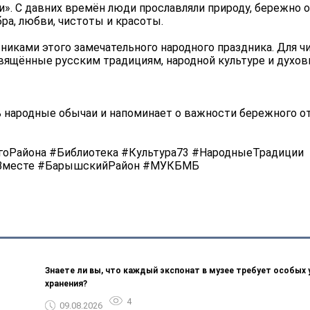
. С давних времён люди прославляли природу, бережно 
ра, любви, чистоты и красоты.
никами этого замечательного народного праздника. Для ч
вящённые русским традициям, народной культуре и духо
ь народные обычаи и напоминает о важности бережного о
оРайона #Библиотека #Культура73 #НародныеТрадиции
мВместе #БарышскийРайон #МУКБМБ
Знаете ли вы, что каждый экспонат в музее требует особых 
хранения?
4
09.08.2026