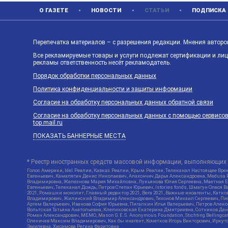
О ГАЗЕТЕ
НОВОСТИ
СТАТЬИ
ПОДПИСКА
Перепечатка материалов – с разрешения редакции. Мнения авторов
Все рекламируемые товары и услуги подлежат сертификации и ли
рекламы ответственность несёт рекламодатель.
Порядок обработки персональных данных
Политика конфиденциальности и защиты информации
Согласие на обработку персональных данных обратной связи
Согласие на обработку персональных данных с помощью сервисов Ya
top.mail.ru
ПОКАЗАТЬ БАННЕРНЫЕ МЕСТА
* Реестр иностранных средств массовой информации, выполняющих 
Голос Америки, Idel.Реалии, Кавказ.Реалии, Крым.Реалии, Телеканал Настоящее Врем
Евгеньевич, Камалягин Денис Николаевич, Апахончич Дарья Александровна, Medusa P
Владимировна, Железнова Мария Михайловна, Лукьянова Юлия Сергеевна, Маетная Ел
Евгеньевич, Телеканал Дождь, Петров Степан Юрьевич, Istories fonds, Шмагун Оле
2021, Ромашки монолит, Главный редактор 2021, Вега 2021, Важные иноагенты, Кат
Владимирович, Жилинский Владимир Александрович, Тихонов Михаил Сергеевич, Писк
Артем Валерьевич, Иванова София Юрьевна, Пигалкин Илья Валерьевич, Петров Алек
Вольтская Татьяна Анатольевна, Клепиковская Екатерина Дмитриевна, Сотников Дани
Роман Александрович, МЕМО, Mason G.E.S. Anonymous Foundation, Stichting Bellingc
Оленичев Максим Владимирович, Как бы инагент, Кочетков Игорь Викторович, Иркутс
Эмилевна, Хисамова Регина Фаритовна