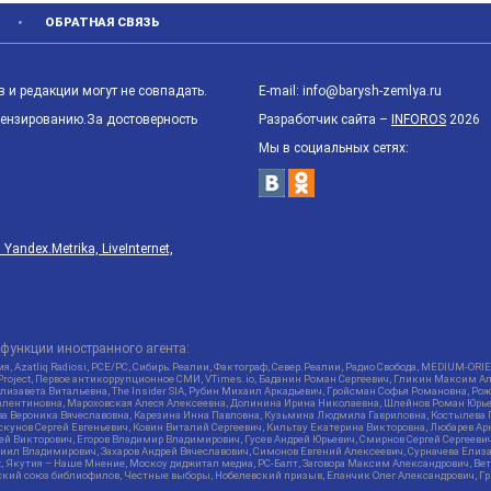
ОБРАТНАЯ СВЯЗЬ
 и редакции могут не совпадать.
E-mail: info@barysh-zemlya.ru
цензированию.За достоверность
Разработчик сайта –
INFOROS
2026
Мы в социальных сетях:
ndex.Metrika, LiveInternet,
функции иностранного агента:
я, Azatliq Radiosi, PCE/PC, Сибирь.Реалии, Фактограф, Север.Реалии, Радио Свобода, MEDIUM-O
roject, Первое антикоррупционное СМИ, VTimes.io, Баданин Роман Сергеевич, Гликин Максим А
изавета Витальевна, The Insider SIA, Рубин Михаил Аркадьевич, Гройсман Софья Романовна, Р
ся Валентиновна, Мароховская Алеся Алексеевна, Долинина Ирина Николаевна, Шлейнов Роман Юр
кова Вероника Вячеславовна, Карезина Инна Павловна, Кузьмина Людмила Гавриловна, Костыле
унов Сергей Евгеньевич, Ковин Виталий Сергеевич, Кильтау Екатерина Викторовна, Любарев Ар
сей Викторович, Егоров Владимир Владимирович, Гусев Андрей Юрьевич, Смирнов Сергей Сергеев
ил Владимирович, Захаров Андрей Вячеславович, Симонов Евгений Алексеевич, Сурначева Елиза
at, Якутия – Наше Мнение, Москоу диджитал медиа, РС-Балт, Заговора Максим Александрович, Ве
кий союз библиофилов, Честные выборы, Нобелевский призыв, Еланчик Олег Александрович, Гри