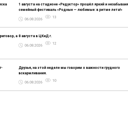
иска
1 августа на стадионе «Редуктор» прошёл яркий и незабыва
семейный фестиваль «Родные — любимые: в ритме лета!»
13
06.08.2026
риговор, а
8 августа в ЦКиД г.
12
06.08.2026
г-
Друзья, на этой неделе мы говорим о важности грудного
вскармливания.
10
06.08.2026