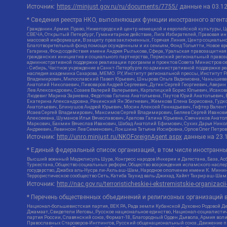
Источник:
https://minjust.gov.ru/ru/documents/7755/
данные на
03.1
* Сведения реестра НКО, выполняющих функции иностранного агента
Гражданин.Армия.Право, Нижегородский центр немецкой и европейской культуры, Це
СВЕЧА, Открытый Петербург, Гуманитарное действие, Лига Избирателей, Правовая и
массовой информации, В защиту прав заключенных, Горячая Линия, Центр социальн
Благотворительный фонд помощи осужденным и их семьям, Фонд Тольятти, Новое время
Гагарина, Фонд содействия имени Андрея Рылькова, Сфера, Уральская правозащитная
гражданских инициатив и социального партнерства, Пермский региональный право
административной поддержке реализации программ и проектов Совета Министров се
- Сибирь, Частное учреждение в Санкт-Петербурге по административной поддержке 
наследия академика Сахарова, МЕМО. РУ, Институт региональной прессы, Институт 
Владимирович, Милославский Павел Юрьевич, Шнырова Ольга Вадимовна, Чанышева Ли
Анатолий Николаевич, Пивоваров Андрей Сергеевич, Дугин Сергей Георгиевич, Авери
Лев Александрович, Созаев Валерий Валерьевич, Каргалицкий Борис Юльевич, Исаков
Людевиг Марина Зариевна, Федотова Галина Анатольевна, Паутов Юрий Анатольевич, 
Екатерина Александровна, Рачинский Ян Збигневич, Жемкова Елена Борисовна, Гудко
Анатольевич, Блинушов Андрей Юрьевич, Мосин Алексей Геннадьевич, Гефтер Вален
Исаев Сергей Владимирович, Максимов Сергей Владимирович, Беляев Сергей Иванови
Алексеевна, Шуманов Илья Вячеславович, Арапова Галина Юрьевна, Свечников Анато
Маркович, Бахмин Вячеслав Иванович, Шабад Анатолий Ефимович, Сухих Дарья Никол
Андреевич, Левинсон Лев Семенович, Локшина Татьяна Иосифовна, Орлов Олег Петров
Источник:
http://unro.minjust.ru/NKOForeignAgent.aspx
данные на
23.
* Единый федеральный список организаций, в том числе иностранн
Высший военный Маджлисуль Шура, Конгресс народов Ичкерии и Дагестана, База, Асб
Туркестана, Общество социальных реформ, Общество возрождения исламского наслед
государство, Джабха аль-Нусра ли-Ахль аш-Шам, Народное ополчение имени К. Минин
Террористическое сообщество Сеть, Катиба Таухид валь-Джихад, Хайят Тахрир аш-Ша
Источник:
http://nac.gov.ru/terroristicheskie-i-ekstremistskie-organizacii
* Перечень общественных объединений и религиозных организаций в
Национал-большевистская партия, ВЕК РА, Рада земли Кубанской Духовно Родовой Д
Джамаат, Свидетели Иеговы, Русское национальное единство, Национал-социалистич
партия России, Славянский союз, Формат-18, Благородный Орден Дьявола, Армия вол
Православных Староверов-Инглингов, Русский общенациональный союз, Движение про