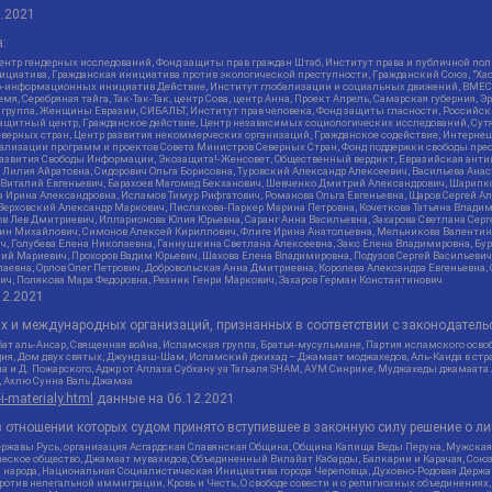
2.2021
:
нтр гендерных исследований, Фонд защиты прав граждан Штаб, Институт права и публичной пол
нициатива, Гражданская инициатива против экологической преступности, Гражданский Союз, "Ха
о-информационных инициатив Действие, Институт глобализации и социальных движений, ВМЕСТ
, Серебряная тайга, Так-Так-Так, центр Сова, центр Анна, Проект Апрель, Самарская губерния, 
 группа, Женщины Евразии, СИБАЛЬТ, Институт прав человека, Фонд защиты гласности, Российс
защитный центр, Гражданское действие, Центр независимых социологических исследований, С
верных стран, Центр развития некоммерческих организаций, Гражданское содействие, Интерне
реализации программ и проектов Совета Министров Северных Стран, Фонд поддержки свободы пре
Развития Свободы Информации, Экозащита!-Женсовет, Общественный вердикт, Евразийская анти
лия Айратовна, Сидорович Ольга Борисовна, Туровский Александр Алексеевич, Васильева Анаст
н Виталий Евгеньевич, Барахоев Магомед Бекханович, Шевченко Дмитрий Александрович, Шарипк
а Ирина Александровна, Исламов Тимур Рифгатович, Романова Ольга Евгеньевна, Щаров Сергей А
Верховский Александр Маркович, Пислакова-Паркер Марина Петровна, Кочеткова Татьяна Владим
в Лев Дмитриевич, Илларионова Юлия Юрьевна, Саранг Анна Васильевна, Захарова Светлана Сер
тин Михайлович, Симонов Алексей Кириллович, Флиге Ирина Анатольевна, Мельникова Валентин
ч, Голубева Елена Николаевна, Ганнушкина Светлана Алексеевна, Закс Елена Владимировна, Бу
лий Мариевич, Прохоров Вадим Юрьевич, Шахова Елена Владимировна, Подузов Сергей Васильеви
аевна, Орлов Олег Петрович, Добровольская Анна Дмитриевна, Королева Александра Евгеньевна
ич, Полякова Мара Федоровна, Резник Генри Маркович, Захаров Герман Константинович
12.2021
ых и международных организаций, признанных в соответствии с законодатель
ат аль-Ансар, Священная война, Исламская группа, Братья-мусульмане, Партия исламского осво
ия, Дом двух святых, Джунд аш-Шам, Исламский джихад – Джамаат моджахедов, Аль-Каида в стра
а и Д. Пожарского, Аджр от Аллаха Субхану уа Тагьаля SHAM, АУМ Синрике, Муджахеды джамаата
м, Ахлю Сунна Валь Джамаа
-i-materialy.html
данные на
06.12.2021
 отношении которых судом принято вступившее в законную силу решение о ли
ержавы Русь, организация Асгардская Славянская Община, Община Капища Веды Перуна, Мужская
еское общество, Джамаат мувахидов, Объединенный Вилайат Кабарды, Балкарии и Карачая, Союз 
и народа, Национальная Социалистическая Инициатива города Череповца, Духовно-Родовая Держа
тив нелегальной иммиграции, Кровь и Честь, О свободе совести и о религиозных объединениях