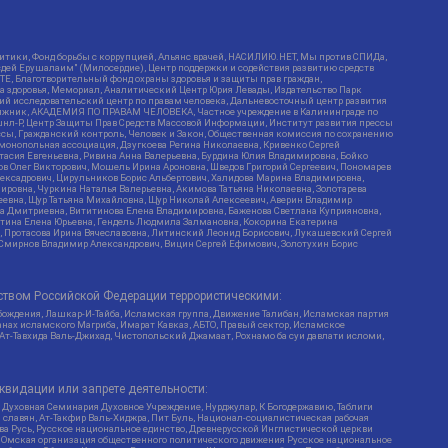
итики, Фонд борьбы с коррупцией, Альянс врачей, НАСИЛИЮ.НЕТ, Мы против СПИДа,
сдей Ерушалаим" (Милосердие), Центр поддержки и содействия развитию средств
Е, Благотворительный фонд охраны здоровья и защиты прав граждан,
Эра здоровья, Мемориал, Аналитический Центр Юрия Левады, Издательство Парк
кий исследовательский центр по правам человека, Дальневосточный центр развития
утяжник, АКАДЕМИЯ ПО ПРАВАМ ЧЕЛОВЕКА, Частное учреждение в Калининграде по
шнл-Р, Центр Защиты Прав Средств Массовой Информации, Институт развития прессы
ссы, Гражданский контроль, Человек и Закон, Общественная комиссия по сохранению
монопольная ассоциация, Дзугкоева Регина Николаевна, Кривенко Сергей
асия Евгеньевна, Ривина Анна Валерьевна, Бурдина Юлия Владимировна, Бойко
ов Олег Викторович, Мошель Ирина Ароновна, Шведов Григорий Сергеевич, Пономарев
лексадрович, Цирульников Борис Альбертович, Халидова Марина Владимировна,
ировна, Чуркина Наталья Валерьевна, Акимова Татьяна Николаевна, Золотарева
геевна, Щур Татьяна Михайловна, Щур Николай Алексеевич, Аверин Владимир
а Дмитриевна, Вититинова Елена Владимировна, Баженова Светлана Куприяновна,
ртина Елена Юрьевна, Гендель Людмила Залмановна, Кокорина Екатерина
ч, Протасова Ирина Вячеславовна, Литинский Леонид Борисович, Лукашевский Сергей
, Смирнов Владимир Александрович, Вицин Сергей Ефимович, Золотухин Борис
ством Российской Федерации террористическими:
бождения, Лашкар-И-Тайба, Исламская группа, Движение Талибан, Исламская партия
нах исламского Магриба, Имарат Кавказ, АБТО, Правый сектор, Исламское
 Ат-Тавхида Валь-Джихад, Чистопольский Джамаат, Рохнамо ба суи давлати исломи,
квидации или запрете деятельности:
 Духовная Семинария Духовное Учреждение, Нурджулар, К Богодержавию, Таблиги
славян, Ат-Такфир Валь-Хиджра, Пит Буль, Национал-социалистическая рабочая
ва Русь, Русское национальное единство, Древнерусской Инглистической церкви
, Омская организация общественного политического движения Русское национальное