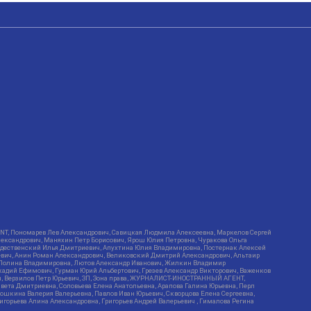
RIENT, Пономарев Лев Александрович, Савицкая Людмила Алексеевна, Маркелов Сергей
лександрович, Маняхин Петр Борисович, Ярош Юлия Петровна, Чуракова Ольга
ождественский Илья Дмитриевич, Апухтина Юлия Владимировна, Постернак Алексей
ьевич, Анин Роман Александрович, Великовский Дмитрий Александрович, Альтаир
ва Полина Владимировна, Лютов Александр Иванович, Жилкин Владимир
кадий Ефимович, Гурман Юрий Альбертович, Грезев Александр Викторович, Важенков
ич, Верзилов Петр Юрьевич, ЗП, Зона права, ЖУРНАЛИСТ-ИНОСТРАННЫЙ АГЕНТ,
вета Дмитриевна, Соловьева Елена Анатольевна, Арапова Галина Юрьевна, Перл
тошкина Валерия Валерьевна, Павлов Иван Юрьевич, Скворцова Елена Сергеевна,
горьева Алина Александровна, Григорьев Андрей Валерьевич , Гималова Регина