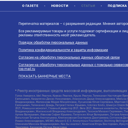
О ГАЗЕТЕ
НОВОСТИ
СТАТЬИ
ПОДПИСКА
Перепечатка материалов – с разрешения редакции. Мнения авторов
Все рекламируемые товары и услуги подлежат сертификации и ли
рекламы ответственность несёт рекламодатель.
Порядок обработки персональных данных
Политика конфиденциальности и защиты информации
Согласие на обработку персональных данных обратной связи
Согласие на обработку персональных данных с помощью сервисов Ya
top.mail.ru
ПОКАЗАТЬ БАННЕРНЫЕ МЕСТА
* Реестр иностранных средств массовой информации, выполняющих 
Голос Америки, Idel.Реалии, Кавказ.Реалии, Крым.Реалии, Телеканал Настоящее Врем
Евгеньевич, Камалягин Денис Николаевич, Апахончич Дарья Александровна, Medusa P
Владимировна, Железнова Мария Михайловна, Лукьянова Юлия Сергеевна, Маетная Ел
Евгеньевич, Телеканал Дождь, Петров Степан Юрьевич, Istories fonds, Шмагун Оле
2021, Ромашки монолит, Главный редактор 2021, Вега 2021, Важные иноагенты, Кат
Владимирович, Жилинский Владимир Александрович, Тихонов Михаил Сергеевич, Писк
Артем Валерьевич, Иванова София Юрьевна, Пигалкин Илья Валерьевич, Петров Алек
Вольтская Татьяна Анатольевна, Клепиковская Екатерина Дмитриевна, Сотников Дани
Роман Александрович, МЕМО, Mason G.E.S. Anonymous Foundation, Stichting Bellingc
Оленичев Максим Владимирович, Как бы инагент, Кочетков Игорь Викторович, Иркутс
Эмилевна, Хисамова Регина Фаритовна