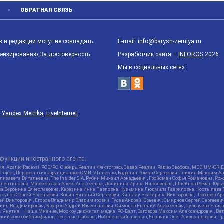
ОБРАТНАЯ СВЯЗЬ
 и редакции могут не совпадать.
E-mail: info@barysh-zemlya.ru
цензированию.За достоверность
Разработчик сайта –
INFOROS
2026
Мы в социальных сетях:
ndex.Metrika, LiveInternet,
функции иностранного агента:
я, Azatliq Radiosi, PCE/PC, Сибирь.Реалии, Фактограф, Север.Реалии, Радио Свобода, MEDIUM-O
roject, Первое антикоррупционное СМИ, VTimes.io, Баданин Роман Сергеевич, Гликин Максим А
изавета Витальевна, The Insider SIA, Рубин Михаил Аркадьевич, Гройсман Софья Романовна, Р
ся Валентиновна, Мароховская Алеся Алексеевна, Долинина Ирина Николаевна, Шлейнов Роман Юр
кова Вероника Вячеславовна, Карезина Инна Павловна, Кузьмина Людмила Гавриловна, Костыле
унов Сергей Евгеньевич, Ковин Виталий Сергеевич, Кильтау Екатерина Викторовна, Любарев Ар
сей Викторович, Егоров Владимир Владимирович, Гусев Андрей Юрьевич, Смирнов Сергей Сергеев
ил Владимирович, Захаров Андрей Вячеславович, Симонов Евгений Алексеевич, Сурначева Елиза
at, Якутия – Наше Мнение, Москоу диджитал медиа, РС-Балт, Заговора Максим Александрович, Ве
кий союз библиофилов, Честные выборы, Нобелевский призыв, Еланчик Олег Александрович, Гри