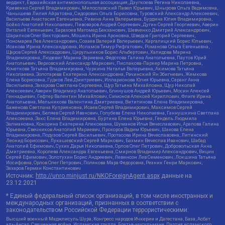
вердикт, Евразийская антимонопольная ассоциация, Дзугкоева Регина Николаевна,
Кривенко Сергей Владимирович, Милославский Павел Юрьевич, Шнырова Ольга Вадимовна,
Чанышева Лилия Айратовна, Сидорович Ольга Борисовна, Туровский Александр Алексеевич,
Васильева Анастасия Евгеньевна, Ривина Анна Валерьевна, Бурдина Юлия Владимировна,
Бойко Анатолий Николаевич, Пивоваров Андрей Сергеевич, Дугин Сергей Георгиевич, Аверин
Виталий Евгеньевич, Барахоев Магомед Бекханович, Шевченко Дмитрий Александрович,
Шарипков Олег Викторович, Мошель Ирина Ароновна, Шведов Григорий Сергеевич,
Пономарев Лев Александрович, Созаев Валерий Валерьевич, Каргалицкий Борис Юльевич,
Исакова Ирина Александровна, Исламов Тимур Рифгатович, Романова Ольга Евгеньевна,
Щаров Сергей Алексадрович, Цирульников Борис Альбертович, Халидова Марина
Владимировна, Людевиг Марина Зариевна, Федотова Галина Анатольевна, Паутов Юрий
Анатольевич, Верховский Александр Маркович, Пислакова-Паркер Марина Петровна,
Кочеткова Татьяна Владимировна, Чуркина Наталья Валерьевна, Акимова Татьяна
Николаевна, Золотарева Екатерина Александровна, Рачинский Ян Збигневич, Жемкова
Елена Борисовна, Гудков Лев Дмитриевич, Илларионова Юлия Юрьевна, Саранг Анна
Васильевна, Захарова Светлана Сергеевна, Щур Татьяна Михайловна, Щур Николай
Алексеевич, Аверин Владимир Анатольевич, Блинушов Андрей Юрьевич, Мосин Алексей
Геннадьевич, Гефтер Валентин Михайлович, Симонов Алексей Кириллович, Флиге Ирина
Анатольевна, Мельникова Валентина Дмитриевна, Вититинова Елена Владимировна,
Баженова Светлана Куприяновна, Исаев Сергей Владимирович, Максимов Сергей
Владимирович, Беляев Сергей Иванович, Голубева Елена Николаевна, Ганнушкина Светлана
Алексеевна, Закс Елена Владимировна, Буртина Елена Юрьевна, Гендель Людмила
Залмановна, Кокорина Екатерина Алексеевна, Шуманов Илья Вячеславович, Арапова Галина
Юрьевна, Свечников Анатолий Мариевич, Прохоров Вадим Юрьевич, Шахова Елена
Владимировна, Подузов Сергей Васильевич, Протасова Ирина Вячеславовна, Литинский
Леонид Борисович, Лукашевский Сергей Маркович, Бахмин Вячеслав Иванович, Шабад
Анатолий Ефимович, Сухих Дарья Николаевна, Орлов Олег Петрович, Добровольская Анна
Дмитриевна, Королева Александра Евгеньевна, Смирнов Владимир Александрович, Вицин
Сергей Ефимович, Золотухин Борис Андреевич, Левинсон Лев Семенович, Локшина Татьяна
Иосифовна, Орлов Олег Петрович, Полякова Мара Федоровна, Резник Генри Маркович,
Захаров Герман Константинович
Источник:
http://unro.minjust.ru/NKOForeignAgent.aspx
данные на
23.12.2021
* Единый федеральный список организаций, в том числе иностранных и
международных организаций, признанных в соответствии с
законодательством Российской Федерации террористическими:
Высший военный Маджлисуль Шура, Конгресс народов Ичкерии и Дагестана, База, Асбат
аль-Ансар, Священная война, Исламская группа, Братья-мусульмане, Партия исламского