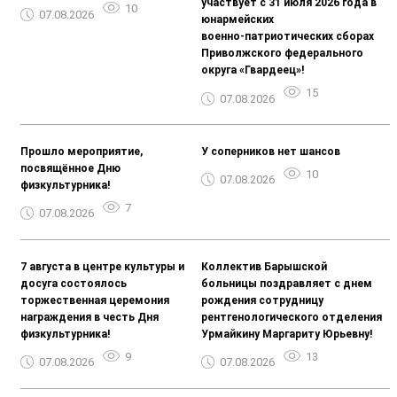
участвует с 31 июля 2026 года в
10
07.08.2026
юнармейских
военно‑патриотических сборах
Приволжского федерального
округа «Гвардеец»!
15
07.08.2026
Прошло мероприятие,
У соперников нет шансов
посвящённое Дню
10
07.08.2026
физкультурника!
7
07.08.2026
7 августа в центре культуры и
Коллектив Барышской
досуга состоялось
больницы поздравляет с днем
торжественная церемония
рождения сотрудницу
награждения в честь Дня
рентгенологического отделения
физкультурника!
Урмайкину Маргариту Юрьевну!
9
13
07.08.2026
07.08.2026