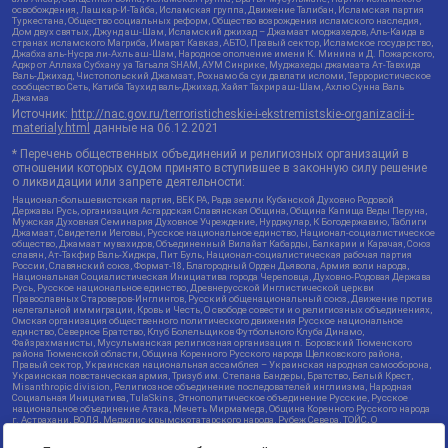
освобождения, Лашкар-И-Тайба, Исламская группа, Движение Талибан, Исламская партия
Туркестана, Общество социальных реформ, Общество возрождения исламского наследия,
Дом двух святых, Джунд аш-Шам, Исламский джихад – Джамаат моджахедов, Аль-Каида в
странах исламского Магриба, Имарат Кавказ, АБТО, Правый сектор, Исламское государство,
Джабха аль-Нусра ли-Ахль аш-Шам, Народное ополчение имени К. Минина и Д. Пожарского,
Аджр от Аллаха Субхану уа Тагьаля SHAM, АУМ Синрике, Муджахеды джамаата Ат-Тавхида
Валь-Джихад, Чистопольский Джамаат, Рохнамо ба суи давлати исломи, Террористическое
сообщество Сеть, Катиба Таухид валь-Джихад, Хайят Тахрир аш-Шам, Ахлю Сунна Валь
Джамаа
Источник:
http://nac.gov.ru/terroristicheskie-i-ekstremistskie-organizacii-i-
materialy.html
данные на
06.12.2021
* Перечень общественных объединений и религиозных организаций в
отношении которых судом принято вступившее в законную силу решение
о ликвидации или запрете деятельности:
Национал-большевистская партия, ВЕК РА, Рада земли Кубанской Духовно Родовой
Державы Русь, организация Асгардская Славянская Община, Община Капища Веды Перуна,
Мужская Духовная Семинария Духовное Учреждение, Нурджулар, К Богодержавию, Таблиги
Джамаат, Свидетели Иеговы, Русское национальное единство, Национал-социалистическое
общество, Джамаат мувахидов, Объединенный Вилайат Кабарды, Балкарии и Карачая, Союз
славян, Ат-Такфир Валь-Хиджра, Пит Буль, Национал-социалистическая рабочая партия
России, Славянский союз, Формат-18, Благородный Орден Дьявола, Армия воли народа,
Национальная Социалистическая Инициатива города Череповца, Духовно-Родовая Держава
Русь, Русское национальное единство, Древнерусской Инглистической церкви
Православных Староверов-Инглингов, Русский общенациональный союз, Движение против
нелегальной иммиграции, Кровь и Честь, О свободе совести и о религиозных объединениях,
Омская организация общественного политического движения Русское национальное
единство, Северное Братство, Клуб Болельщиков Футбольного Клуба Динамо,
Файзрахманисты, Мусульманская религиозная организация п. Боровский Тюменского
района Тюменской области, Община Коренного Русского народа Щелковского района,
Правый сектор, Украинская национальная ассамблея – Украинская народная самооборона,
Украинская повстанческая армия, Тризуб им. Степана Бандеры, Братство, Белый Крест,
Misanthropic division, Религиозное объединение последователей инглиизма, Народная
Социальная Инициатива, TulaSkins, Этнополитическое объединение Русские, Русское
национальное объединение Атака, Мечеть Мирмамеда, Община Коренного Русского народа
г. Астрахани, ВОЛЯ, Меджлис крымскотатарского народа, Рубеж Севера, ТОЙС, О
противодействии экстремистской деятельности, РЕВТАТПОД, Артподготовка, Штольц, В
честь иконы Божией Матери Державная, Сектор 16, Независимость, Фирма, Молодежная