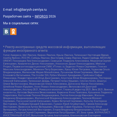
E-mail: info@barysh-zemlya.ru
Разработчик сайта –
INFOROS
2026
Мы в социальных сетях:
* Реестр иностранных средств массовой информации, выполняющих
функции иностранного агента:
Голос Америки, Idel.Реалии, Кавказ.Реалии, Крым.Реалии, Телеканал Настоящее Время,
Azatliq Radiosi, PCE/PC, Сибирь.Реалии, Фактограф, Север.Реалии, Радио Свобода, MEDIUM-
ORIENT, Пономарев Лев Александрович, Савицкая Людмила Алексеевна, Маркелов Сергей
Евгеньевич, Камалягин Денис Николаевич, Апахончич Дарья Александровна, Medusa
Project, Первое антикоррупционное СМИ, VTimes.io, Баданин Роман Сергеевич, Гликин
Максим Александрович, Маняхин Петр Борисович, Ярош Юлия Петровна, Чуракова Ольга
Владимировна, Железнова Мария Михайловна, Лукьянова Юлия Сергеевна, Маетная
Елизавета Витальевна, The Insider SIA, Рубин Михаил Аркадьевич, Гройсман Софья
Романовна, Рождественский Илья Дмитриевич, Апухтина Юлия Владимировна, Постернак
Алексей Евгеньевич, Телеканал Дождь, Петров Степан Юрьевич, Istories fonds, Шмагун
Олеся Валентиновна, Мароховская Алеся Алексеевна, Долинина Ирина Николаевна,
Шлейнов Роман Юрьевич, Анин Роман Александрович, Великовский Дмитрий
Александрович, Альтаир 2021, Ромашки монолит, Главный редактор 2021, Вега 2021, Важные
иноагенты, Каткова Вероника Вячеславовна, Карезина Инна Павловна, Кузьмина Людмила
Гавриловна, Костылева Полина Владимировна, Лютов Александр Иванович, Жилкин
Владимир Владимирович, Жилинский Владимир Александрович, Тихонов Михаил
Сергеевич, Пискунов Сергей Евгеньевич, Ковин Виталий Сергеевич, Кильтау Екатерина
Викторовна, Любарев Аркадий Ефимович, Гурман Юрий Альбертович, Грезев Александр
Викторович, Важенков Артем Валерьевич, Иванова София Юрьевна, Пигалкин Илья
Валерьевич, Петров Алексей Викторович, Егоров Владимир Владимирович, Гусев Андрей
Юрьевич, Смирнов Сергей Сергеевич, Верзилов Петр Юрьевич, ЗП, Зона права, ЖУРНАЛИСТ-
ИНОСТРАННЫЙ АГЕНТ, Вольтская Татьяна Анатольевна, Клепиковская Екатерина