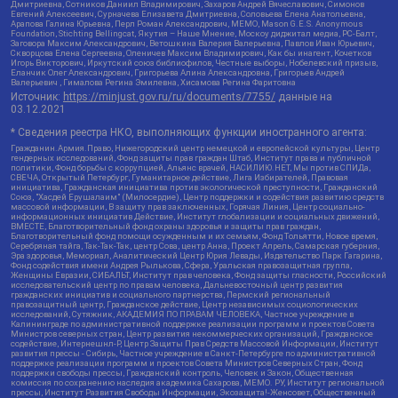
Дмитриевна, Сотников Даниил Владимирович, Захаров Андрей Вячеславович, Симонов
Евгений Алексеевич, Сурначева Елизавета Дмитриевна, Соловьева Елена Анатольевна,
Арапова Галина Юрьевна, Перл Роман Александрович, МЕМО, Mason G.E.S. Anonymous
Foundation, Stichting Bellingcat, Якутия – Наше Мнение, Москоу диджитал медиа, РС-Балт,
Заговора Максим Александрович, Ветошкина Валерия Валерьевна, Павлов Иван Юрьевич,
Скворцова Елена Сергеевна, Оленичев Максим Владимирович, Как бы инагент, Кочетков
Игорь Викторович, Иркутский союз библиофилов, Честные выборы, Нобелевский призыв,
Еланчик Олег Александрович, Григорьева Алина Александровна, Григорьев Андрей
Валерьевич , Гималова Регина Эмилевна, Хисамова Регина Фаритовна
Источник:
https://minjust.gov.ru/ru/documents/7755/
данные на
03.12.2021
* Сведения реестра НКО, выполняющих функции иностранного агента:
Гражданин.Армия.Право, Нижегородский центр немецкой и европейской культуры, Центр
гендерных исследований, Фонд защиты прав граждан Штаб, Институт права и публичной
политики, Фонд борьбы с коррупцией, Альянс врачей, НАСИЛИЮ.НЕТ, Мы против СПИДа,
СВЕЧА, Открытый Петербург, Гуманитарное действие, Лига Избирателей, Правовая
инициатива, Гражданская инициатива против экологической преступности, Гражданский
Союз, "Хасдей Ерушалаим" (Милосердие), Центр поддержки и содействия развитию средств
массовой информации, В защиту прав заключенных, Горячая Линия, Центр социально-
информационных инициатив Действие, Институт глобализации и социальных движений,
ВМЕСТЕ, Благотворительный фонд охраны здоровья и защиты прав граждан,
Благотворительный фонд помощи осужденным и их семьям, Фонд Тольятти, Новое время,
Серебряная тайга, Так-Так-Так, центр Сова, центр Анна, Проект Апрель, Самарская губерния,
Эра здоровья, Мемориал, Аналитический Центр Юрия Левады, Издательство Парк Гагарина,
Фонд содействия имени Андрея Рылькова, Сфера, Уральская правозащитная группа,
Женщины Евразии, СИБАЛЬТ, Институт прав человека, Фонд защиты гласности, Российский
исследовательский центр по правам человека, Дальневосточный центр развития
гражданских инициатив и социального партнерства, Пермский региональный
правозащитный центр, Гражданское действие, Центр независимых социологических
исследований, Сутяжник, АКАДЕМИЯ ПО ПРАВАМ ЧЕЛОВЕКА, Частное учреждение в
Калининграде по административной поддержке реализации программ и проектов Совета
Министров северных стран, Центр развития некоммерческих организаций, Гражданское
содействие, Интернешнл-Р, Центр Защиты Прав Средств Массовой Информации, Институт
развития прессы - Сибирь, Частное учреждение в Санкт-Петербурге по административной
поддержке реализации программ и проектов Совета Министров Северных Стран, Фонд
поддержки свободы прессы, Гражданский контроль, Человек и Закон, Общественная
комиссия по сохранению наследия академика Сахарова, МЕМО. РУ, Институт региональной
прессы, Институт Развития Свободы Информации, Экозащита!-Женсовет, Общественный