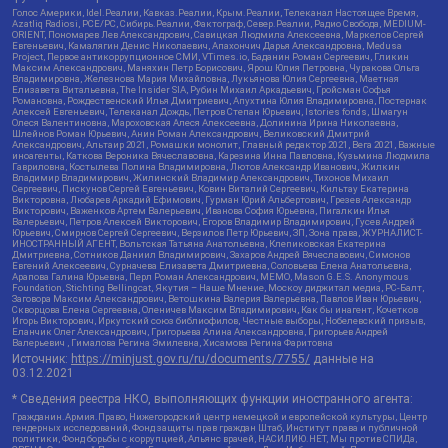
Голос Америки, Idel.Реалии, Кавказ.Реалии, Крым.Реалии, Телеканал Настоящее Время,
Azatliq Radiosi, PCE/PC, Сибирь.Реалии, Фактограф, Север.Реалии, Радио Свобода, MEDIUM-
ORIENT, Пономарев Лев Александрович, Савицкая Людмила Алексеевна, Маркелов Сергей
Евгеньевич, Камалягин Денис Николаевич, Апахончич Дарья Александровна, Medusa
Project, Первое антикоррупционное СМИ, VTimes.io, Баданин Роман Сергеевич, Гликин
Максим Александрович, Маняхин Петр Борисович, Ярош Юлия Петровна, Чуракова Ольга
Владимировна, Железнова Мария Михайловна, Лукьянова Юлия Сергеевна, Маетная
Елизавета Витальевна, The Insider SIA, Рубин Михаил Аркадьевич, Гройсман Софья
Романовна, Рождественский Илья Дмитриевич, Апухтина Юлия Владимировна, Постернак
Алексей Евгеньевич, Телеканал Дождь, Петров Степан Юрьевич, Istories fonds, Шмагун
Олеся Валентиновна, Мароховская Алеся Алексеевна, Долинина Ирина Николаевна,
Шлейнов Роман Юрьевич, Анин Роман Александрович, Великовский Дмитрий
Александрович, Альтаир 2021, Ромашки монолит, Главный редактор 2021, Вега 2021, Важные
иноагенты, Каткова Вероника Вячеславовна, Карезина Инна Павловна, Кузьмина Людмила
Гавриловна, Костылева Полина Владимировна, Лютов Александр Иванович, Жилкин
Владимир Владимирович, Жилинский Владимир Александрович, Тихонов Михаил
Сергеевич, Пискунов Сергей Евгеньевич, Ковин Виталий Сергеевич, Кильтау Екатерина
Викторовна, Любарев Аркадий Ефимович, Гурман Юрий Альбертович, Грезев Александр
Викторович, Важенков Артем Валерьевич, Иванова София Юрьевна, Пигалкин Илья
Валерьевич, Петров Алексей Викторович, Егоров Владимир Владимирович, Гусев Андрей
Юрьевич, Смирнов Сергей Сергеевич, Верзилов Петр Юрьевич, ЗП, Зона права, ЖУРНАЛИСТ-
ИНОСТРАННЫЙ АГЕНТ, Вольтская Татьяна Анатольевна, Клепиковская Екатерина
Дмитриевна, Сотников Даниил Владимирович, Захаров Андрей Вячеславович, Симонов
Евгений Алексеевич, Сурначева Елизавета Дмитриевна, Соловьева Елена Анатольевна,
Арапова Галина Юрьевна, Перл Роман Александрович, МЕМО, Mason G.E.S. Anonymous
Foundation, Stichting Bellingcat, Якутия – Наше Мнение, Москоу диджитал медиа, РС-Балт,
Заговора Максим Александрович, Ветошкина Валерия Валерьевна, Павлов Иван Юрьевич,
Скворцова Елена Сергеевна, Оленичев Максим Владимирович, Как бы инагент, Кочетков
Игорь Викторович, Иркутский союз библиофилов, Честные выборы, Нобелевский призыв,
Еланчик Олег Александрович, Григорьева Алина Александровна, Григорьев Андрей
Валерьевич , Гималова Регина Эмилевна, Хисамова Регина Фаритовна
Источник:
https://minjust.gov.ru/ru/documents/7755/
данные на
03.12.2021
* Сведения реестра НКО, выполняющих функции иностранного агента:
Гражданин.Армия.Право, Нижегородский центр немецкой и европейской культуры, Центр
гендерных исследований, Фонд защиты прав граждан Штаб, Институт права и публичной
политики, Фонд борьбы с коррупцией, Альянс врачей, НАСИЛИЮ.НЕТ, Мы против СПИДа,