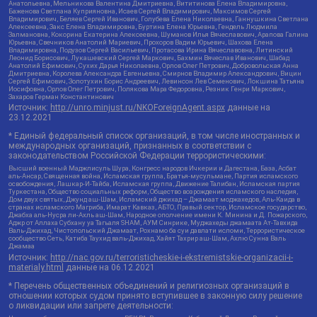
Анатольевна, Мельникова Валентина Дмитриевна, Вититинова Елена Владимировна,
Баженова Светлана Куприяновна, Исаев Сергей Владимирович, Максимов Сергей
Владимирович, Беляев Сергей Иванович, Голубева Елена Николаевна, Ганнушкина Светлана
Алексеевна, Закс Елена Владимировна, Буртина Елена Юрьевна, Гендель Людмила
Залмановна, Кокорина Екатерина Алексеевна, Шуманов Илья Вячеславович, Арапова Галина
Юрьевна, Свечников Анатолий Мариевич, Прохоров Вадим Юрьевич, Шахова Елена
Владимировна, Подузов Сергей Васильевич, Протасова Ирина Вячеславовна, Литинский
Леонид Борисович, Лукашевский Сергей Маркович, Бахмин Вячеслав Иванович, Шабад
Анатолий Ефимович, Сухих Дарья Николаевна, Орлов Олег Петрович, Добровольская Анна
Дмитриевна, Королева Александра Евгеньевна, Смирнов Владимир Александрович, Вицин
Сергей Ефимович, Золотухин Борис Андреевич, Левинсон Лев Семенович, Локшина Татьяна
Иосифовна, Орлов Олег Петрович, Полякова Мара Федоровна, Резник Генри Маркович,
Захаров Герман Константинович
Источник:
http://unro.minjust.ru/NKOForeignAgent.aspx
данные на
23.12.2021
* Единый федеральный список организаций, в том числе иностранных и
международных организаций, признанных в соответствии с
законодательством Российской Федерации террористическими:
Высший военный Маджлисуль Шура, Конгресс народов Ичкерии и Дагестана, База, Асбат
аль-Ансар, Священная война, Исламская группа, Братья-мусульмане, Партия исламского
освобождения, Лашкар-И-Тайба, Исламская группа, Движение Талибан, Исламская партия
Туркестана, Общество социальных реформ, Общество возрождения исламского наследия,
Дом двух святых, Джунд аш-Шам, Исламский джихад – Джамаат моджахедов, Аль-Каида в
странах исламского Магриба, Имарат Кавказ, АБТО, Правый сектор, Исламское государство,
Джабха аль-Нусра ли-Ахль аш-Шам, Народное ополчение имени К. Минина и Д. Пожарского,
Аджр от Аллаха Субхану уа Тагьаля SHAM, АУМ Синрике, Муджахеды джамаата Ат-Тавхида
Валь-Джихад, Чистопольский Джамаат, Рохнамо ба суи давлати исломи, Террористическое
сообщество Сеть, Катиба Таухид валь-Джихад, Хайят Тахрир аш-Шам, Ахлю Сунна Валь
Джамаа
Источник:
http://nac.gov.ru/terroristicheskie-i-ekstremistskie-organizacii-i-
materialy.html
данные на
06.12.2021
* Перечень общественных объединений и религиозных организаций в
отношении которых судом принято вступившее в законную силу решение
о ликвидации или запрете деятельности: