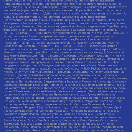
СВЕЧА, Открытый Петербург, Гуманитарное действие, Лига Избирателей, Правовая
инициатива, Гражданская инициатива против экологической преступности, Гражданский
Союз, "Хасдей Ерушалаим" (Милосердие), Центр поддержки и содействия развитию средств
массовой информации, В защиту прав заключенных, Горячая Линия, Центр социально-
информационных инициатив Действие, Институт глобализации и социальных движений,
ВМЕСТЕ, Благотворительный фонд охраны здоровья и защиты прав граждан,
Благотворительный фонд помощи осужденным и их семьям, Фонд Тольятти, Новое время,
Серебряная тайга, Так-Так-Так, центр Сова, центр Анна, Проект Апрель, Самарская губерния,
Эра здоровья, Мемориал, Аналитический Центр Юрия Левады, Издательство Парк Гагарина,
Фонд содействия имени Андрея Рылькова, Сфера, Уральская правозащитная группа,
Женщины Евразии, СИБАЛЬТ, Институт прав человека, Фонд защиты гласности, Российский
исследовательский центр по правам человека, Дальневосточный центр развития
гражданских инициатив и социального партнерства, Пермский региональный
правозащитный центр, Гражданское действие, Центр независимых социологических
исследований, Сутяжник, АКАДЕМИЯ ПО ПРАВАМ ЧЕЛОВЕКА, Частное учреждение в
Калининграде по административной поддержке реализации программ и проектов Совета
Министров северных стран, Центр развития некоммерческих организаций, Гражданское
содействие, Интернешнл-Р, Центр Защиты Прав Средств Массовой Информации, Институт
развития прессы - Сибирь, Частное учреждение в Санкт-Петербурге по административной
поддержке реализации программ и проектов Совета Министров Северных Стран, Фонд
поддержки свободы прессы, Гражданский контроль, Человек и Закон, Общественная
комиссия по сохранению наследия академика Сахарова, МЕМО. РУ, Институт региональной
прессы, Институт Развития Свободы Информации, Экозащита!-Женсовет, Общественный
вердикт, Евразийская антимонопольная ассоциация, Дзугкоева Регина Николаевна,
Кривенко Сергей Владимирович, Милославский Павел Юрьевич, Шнырова Ольга Вадимовна,
Чанышева Лилия Айратовна, Сидорович Ольга Борисовна, Туровский Александр Алексеевич,
Васильева Анастасия Евгеньевна, Ривина Анна Валерьевна, Бурдина Юлия Владимировна,
Бойко Анатолий Николаевич, Пивоваров Андрей Сергеевич, Дугин Сергей Георгиевич, Аверин
Виталий Евгеньевич, Барахоев Магомед Бекханович, Шевченко Дмитрий Александрович,
Шарипков Олег Викторович, Мошель Ирина Ароновна, Шведов Григорий Сергеевич,
Пономарев Лев Александрович, Созаев Валерий Валерьевич, Каргалицкий Борис Юльевич,
Исакова Ирина Александровна, Исламов Тимур Рифгатович, Романова Ольга Евгеньевна,
Щаров Сергей Алексадрович, Цирульников Борис Альбертович, Халидова Марина
Владимировна, Людевиг Марина Зариевна, Федотова Галина Анатольевна, Паутов Юрий
Анатольевич, Верховский Александр Маркович, Пислакова-Паркер Марина Петровна,
Кочеткова Татьяна Владимировна, Чуркина Наталья Валерьевна, Акимова Татьяна
Николаевна, Золотарева Екатерина Александровна, Рачинский Ян Збигневич, Жемкова
Елена Борисовна, Гудков Лев Дмитриевич, Илларионова Юлия Юрьевна, Саранг Анна
Васильевна, Захарова Светлана Сергеевна, Щур Татьяна Михайловна, Щур Николай
Алексеевич, Аверин Владимир Анатольевич, Блинушов Андрей Юрьевич, Мосин Алексей
Геннадьевич, Гефтер Валентин Михайлович, Симонов Алексей Кириллович, Флиге Ирина