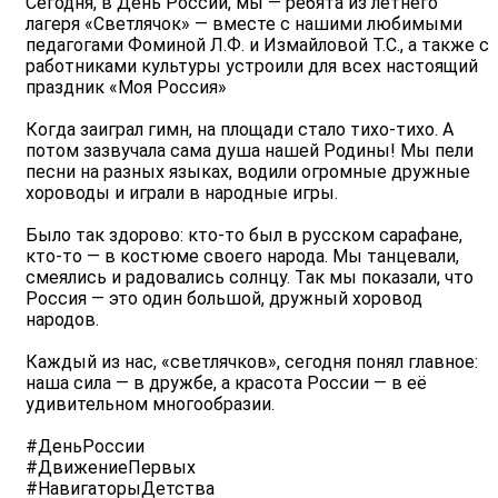
Сегодня, в День России, мы — ребята из летнего
лагеря «Светлячок» — вместе с нашими любимыми
педагогами Фоминой Л.Ф. и Измайловой Т.С., а также с
работниками культуры устроили для всех настоящий
праздник «Моя Россия»
Когда заиграл гимн, на площади стало тихо-тихо. А
потом зазвучала сама душа нашей Родины! Мы пели
песни на разных языках, водили огромные дружные
хороводы и играли в народные игры.
Было так здорово: кто-то был в русском сарафане,
кто-то — в костюме своего народа. Мы танцевали,
смеялись и радовались солнцу. Так мы показали, что
Россия — это один большой, дружный хоровод
народов.
Каждый из нас, «светлячков», сегодня понял главное:
наша сила — в дружбе, а красота России — в её
удивительном многообразии.
#ДеньРоссии
#ДвижениеПервых
#НавигаторыДетства