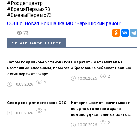
#Росдетцентр
#ВремяПервых73
#СменыПервых73
СОШ с. Новая Бекшанка МО "Барышский район"
73
ЧИТАТЬ ТАКЖЕ ПО ТЕМЕ
Летом кондиционер становится
Потратить маткапитал на
настоящим спасением, помогая
образование ребенка? Реально!
легче пережить жару.
2
10.08.2026
2
10.08.2026
Свое дело для ветеранов СВО
История шахмат насчитывает
не одно столетие и хранит
2
10.08.2026
немало удивительных фактов.
2
10.08.2026