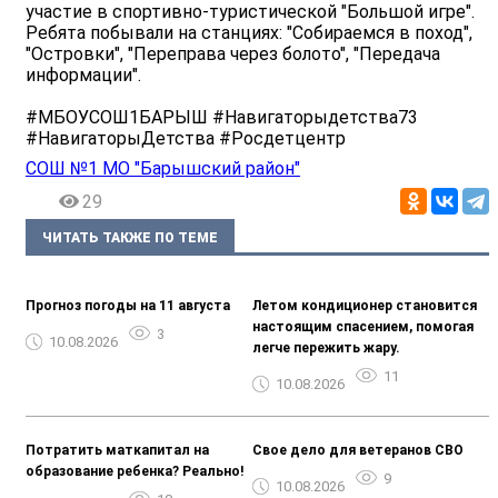
участие в спортивно-туристической "Большой игре".
Ребята побывали на станциях: "Собираемся в поход",
"Островки", "Переправа через болото", "Передача
информации".
#МБОУСОШ1БАРЫШ #Навигаторыдетства73
#НавигаторыДетства #Росдетцентр
СОШ №1 МО "Барышский район"
29
ЧИТАТЬ ТАКЖЕ ПО ТЕМЕ
Прогноз погоды на 11 августа
Летом кондиционер становится
настоящим спасением, помогая
3
10.08.2026
легче пережить жару.
11
10.08.2026
Потратить маткапитал на
Свое дело для ветеранов СВО
образование ребенка? Реально!
9
10.08.2026