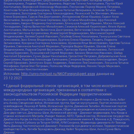
Щаров Сергей Алексадрович, Цирульников Борис Альбертович, Халидова Марина
Владимировна, Людевиг Марина Зариевна, Федотова Галина Анатольевна, Паутов Юрий
Анатольевич, Верховский Александр Маркович, Пислакова-Паркер Марина Петровна,
Кочеткова Татьяна Владимировна, Чуркина Наталья Валерьевна, Акимова Татьяна
Николаевна, Золотарева Екатерина Александровна, Рачинский Ян Збигневич, Жемкова
Елена Борисовна, Гудков Лев Дмитриевич, Илларионова Юлия Юрьевна, Саранг Анна
Васильевна, Захарова Светлана Сергеевна, Щур Татьяна Михайловна, Щур Николай
Алексеевич, Аверин Владимир Анатольевич, Блинушов Андрей Юрьевич, Мосин Алексей
Геннадьевич, Гефтер Валентин Михайлович, Симонов Алексей Кириллович, Флиге Ирина
Анатольевна, Мельникова Валентина Дмитриевна, Вититинова Елена Владимировна,
Баженова Светлана Куприяновна, Исаев Сергей Владимирович, Максимов Сергей
Владимирович, Беляев Сергей Иванович, Голубева Елена Николаевна, Ганнушкина Светлана
Алексеевна, Закс Елена Владимировна, Буртина Елена Юрьевна, Гендель Людмила
Залмановна, Кокорина Екатерина Алексеевна, Шуманов Илья Вячеславович, Арапова Галина
Юрьевна, Свечников Анатолий Мариевич, Прохоров Вадим Юрьевич, Шахова Елена
Владимировна, Подузов Сергей Васильевич, Протасова Ирина Вячеславовна, Литинский
Леонид Борисович, Лукашевский Сергей Маркович, Бахмин Вячеслав Иванович, Шабад
Анатолий Ефимович, Сухих Дарья Николаевна, Орлов Олег Петрович, Добровольская Анна
Дмитриевна, Королева Александра Евгеньевна, Смирнов Владимир Александрович, Вицин
Сергей Ефимович, Золотухин Борис Андреевич, Левинсон Лев Семенович, Локшина Татьяна
Иосифовна, Орлов Олег Петрович, Полякова Мара Федоровна, Резник Генри Маркович,
Захаров Герман Константинович
Источник:
http://unro.minjust.ru/NKOForeignAgent.aspx
данные на
23.12.2021
* Единый федеральный список организаций, в том числе иностранных и
международных организаций, признанных в соответствии с
законодательством Российской Федерации террористическими:
Высший военный Маджлисуль Шура, Конгресс народов Ичкерии и Дагестана, База, Асбат
аль-Ансар, Священная война, Исламская группа, Братья-мусульмане, Партия исламского
освобождения, Лашкар-И-Тайба, Исламская группа, Движение Талибан, Исламская партия
Туркестана, Общество социальных реформ, Общество возрождения исламского наследия,
Дом двух святых, Джунд аш-Шам, Исламский джихад – Джамаат моджахедов, Аль-Каида в
странах исламского Магриба, Имарат Кавказ, АБТО, Правый сектор, Исламское государство,
Джабха аль-Нусра ли-Ахль аш-Шам, Народное ополчение имени К. Минина и Д. Пожарского,
Аджр от Аллаха Субхану уа Тагьаля SHAM, АУМ Синрике, Муджахеды джамаата Ат-Тавхида
Валь-Джихад, Чистопольский Джамаат, Рохнамо ба суи давлати исломи, Террористическое
сообщество Сеть, Катиба Таухид валь-Джихад, Хайят Тахрир аш-Шам, Ахлю Сунна Валь
Джамаа