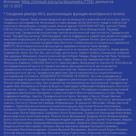
Источник:
https://minjust.gov.ru/ru/documents/7755/
данные на
03.12.2021
* Сведения реестра НКО, выполняющих функции иностранного агента:
Гражданин.Армия.Право, Нижегородский центр немецкой и европейской культуры, Центр
гендерных исследований, Фонд защиты прав граждан Штаб, Институт права и публичной
политики, Фонд борьбы с коррупцией, Альянс врачей, НАСИЛИЮ.НЕТ, Мы против СПИДа,
СВЕЧА, Открытый Петербург, Гуманитарное действие, Лига Избирателей, Правовая
инициатива, Гражданская инициатива против экологической преступности, Гражданский
Союз, "Хасдей Ерушалаим" (Милосердие), Центр поддержки и содействия развитию средств
массовой информации, В защиту прав заключенных, Горячая Линия, Центр социально-
информационных инициатив Действие, Институт глобализации и социальных движений,
ВМЕСТЕ, Благотворительный фонд охраны здоровья и защиты прав граждан,
Благотворительный фонд помощи осужденным и их семьям, Фонд Тольятти, Новое время,
Серебряная тайга, Так-Так-Так, центр Сова, центр Анна, Проект Апрель, Самарская губерния,
Эра здоровья, Мемориал, Аналитический Центр Юрия Левады, Издательство Парк Гагарина,
Фонд содействия имени Андрея Рылькова, Сфера, Уральская правозащитная группа,
Женщины Евразии, СИБАЛЬТ, Институт прав человека, Фонд защиты гласности, Российский
исследовательский центр по правам человека, Дальневосточный центр развития
гражданских инициатив и социального партнерства, Пермский региональный
правозащитный центр, Гражданское действие, Центр независимых социологических
исследований, Сутяжник, АКАДЕМИЯ ПО ПРАВАМ ЧЕЛОВЕКА, Частное учреждение в
Калининграде по административной поддержке реализации программ и проектов Совета
Министров северных стран, Центр развития некоммерческих организаций, Гражданское
содействие, Интернешнл-Р, Центр Защиты Прав Средств Массовой Информации, Институт
развития прессы - Сибирь, Частное учреждение в Санкт-Петербурге по административной
поддержке реализации программ и проектов Совета Министров Северных Стран, Фонд
поддержки свободы прессы, Гражданский контроль, Человек и Закон, Общественная
комиссия по сохранению наследия академика Сахарова, МЕМО. РУ, Институт региональной
прессы, Институт Развития Свободы Информации, Экозащита!-Женсовет, Общественный
вердикт, Евразийская антимонопольная ассоциация, Дзугкоева Регина Николаевна,
Кривенко Сергей Владимирович, Милославский Павел Юрьевич, Шнырова Ольга Вадимовна,
Чанышева Лилия Айратовна, Сидорович Ольга Борисовна, Туровский Александр Алексеевич,
Васильева Анастасия Евгеньевна, Ривина Анна Валерьевна, Бурдина Юлия Владимировна,
Бойко Анатолий Николаевич, Пивоваров Андрей Сергеевич, Дугин Сергей Георгиевич, Аверин
Виталий Евгеньевич, Барахоев Магомед Бекханович, Шевченко Дмитрий Александрович,
Шарипков Олег Викторович, Мошель Ирина Ароновна, Шведов Григорий Сергеевич,
Пономарев Лев Александрович, Созаев Валерий Валерьевич, Каргалицкий Борис Юльевич,
Исакова Ирина Александровна, Исламов Тимур Рифгатович, Романова Ольга Евгеньевна,