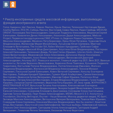
* Реестр иностранных средств массовой информации, выполняющих
функции иностранного агента:
Голос Америки, Idel.Реалии, Кавказ.Реалии, Крым.Реалии, Телеканал Настоящее Время,
Azatliq Radiosi, PCE/PC, Сибирь.Реалии, Фактограф, Север.Реалии, Радио Свобода, MEDIUM-
ORIENT, Пономарев Лев Александрович, Савицкая Людмила Алексеевна, Маркелов Сергей
Евгеньевич, Камалягин Денис Николаевич, Апахончич Дарья Александровна, Medusa
Project, Первое антикоррупционное СМИ, VTimes.io, Баданин Роман Сергеевич, Гликин
Максим Александрович, Маняхин Петр Борисович, Ярош Юлия Петровна, Чуракова Ольга
Владимировна, Железнова Мария Михайловна, Лукьянова Юлия Сергеевна, Маетная
Елизавета Витальевна, The Insider SIA, Рубин Михаил Аркадьевич, Гройсман Софья
Романовна, Рождественский Илья Дмитриевич, Апухтина Юлия Владимировна, Постернак
Алексей Евгеньевич, Телеканал Дождь, Петров Степан Юрьевич, Istories fonds, Шмагун
Олеся Валентиновна, Мароховская Алеся Алексеевна, Долинина Ирина Николаевна,
Шлейнов Роман Юрьевич, Анин Роман Александрович, Великовский Дмитрий
Александрович, Альтаир 2021, Ромашки монолит, Главный редактор 2021, Вега 2021, Важные
иноагенты, Каткова Вероника Вячеславовна, Карезина Инна Павловна, Кузьмина Людмила
Гавриловна, Костылева Полина Владимировна, Лютов Александр Иванович, Жилкин
Владимир Владимирович, Жилинский Владимир Александрович, Тихонов Михаил
Сергеевич, Пискунов Сергей Евгеньевич, Ковин Виталий Сергеевич, Кильтау Екатерина
Викторовна, Любарев Аркадий Ефимович, Гурман Юрий Альбертович, Грезев Александр
Викторович, Важенков Артем Валерьевич, Иванова София Юрьевна, Пигалкин Илья
Валерьевич, Петров Алексей Викторович, Егоров Владимир Владимирович, Гусев Андрей
Юрьевич, Смирнов Сергей Сергеевич, Верзилов Петр Юрьевич, ЗП, Зона права, ЖУРНАЛИСТ-
ИНОСТРАННЫЙ АГЕНТ, Вольтская Татьяна Анатольевна, Клепиковская Екатерина
Дмитриевна, Сотников Даниил Владимирович, Захаров Андрей Вячеславович, Симонов
Евгений Алексеевич, Сурначева Елизавета Дмитриевна, Соловьева Елена Анатольевна,
Арапова Галина Юрьевна, Перл Роман Александрович, МЕМО, Mason G.E.S. Anonymous
Foundation, Stichting Bellingcat, Якутия – Наше Мнение, Москоу диджитал медиа, РС-Балт,
Заговора Максим Александрович, Ветошкина Валерия Валерьевна, Павлов Иван Юрьевич,
Скворцова Елена Сергеевна, Оленичев Максим Владимирович, Как бы инагент, Кочетков
Игорь Викторович, Иркутский союз библиофилов, Честные выборы, Нобелевский призыв,
Еланчик Олег Александрович, Григорьева Алина Александровна, Григорьев Андрей
Валерьевич , Гималова Регина Эмилевна, Хисамова Регина Фаритовна