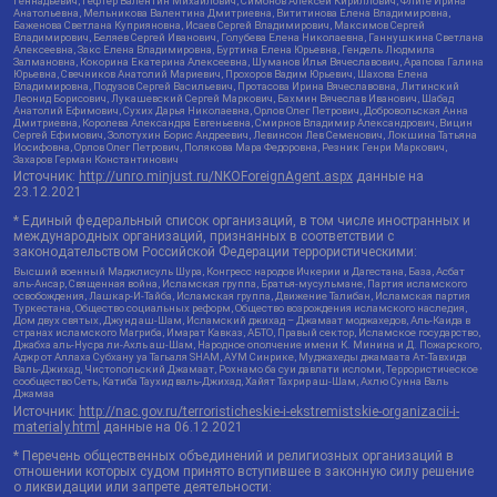
Геннадьевич, Гефтер Валентин Михайлович, Симонов Алексей Кириллович, Флиге Ирина
Анатольевна, Мельникова Валентина Дмитриевна, Вититинова Елена Владимировна,
Баженова Светлана Куприяновна, Исаев Сергей Владимирович, Максимов Сергей
Владимирович, Беляев Сергей Иванович, Голубева Елена Николаевна, Ганнушкина Светлана
Алексеевна, Закс Елена Владимировна, Буртина Елена Юрьевна, Гендель Людмила
Залмановна, Кокорина Екатерина Алексеевна, Шуманов Илья Вячеславович, Арапова Галина
Юрьевна, Свечников Анатолий Мариевич, Прохоров Вадим Юрьевич, Шахова Елена
Владимировна, Подузов Сергей Васильевич, Протасова Ирина Вячеславовна, Литинский
Леонид Борисович, Лукашевский Сергей Маркович, Бахмин Вячеслав Иванович, Шабад
Анатолий Ефимович, Сухих Дарья Николаевна, Орлов Олег Петрович, Добровольская Анна
Дмитриевна, Королева Александра Евгеньевна, Смирнов Владимир Александрович, Вицин
Сергей Ефимович, Золотухин Борис Андреевич, Левинсон Лев Семенович, Локшина Татьяна
Иосифовна, Орлов Олег Петрович, Полякова Мара Федоровна, Резник Генри Маркович,
Захаров Герман Константинович
Источник:
http://unro.minjust.ru/NKOForeignAgent.aspx
данные на
23.12.2021
* Единый федеральный список организаций, в том числе иностранных и
международных организаций, признанных в соответствии с
законодательством Российской Федерации террористическими:
Высший военный Маджлисуль Шура, Конгресс народов Ичкерии и Дагестана, База, Асбат
аль-Ансар, Священная война, Исламская группа, Братья-мусульмане, Партия исламского
освобождения, Лашкар-И-Тайба, Исламская группа, Движение Талибан, Исламская партия
Туркестана, Общество социальных реформ, Общество возрождения исламского наследия,
Дом двух святых, Джунд аш-Шам, Исламский джихад – Джамаат моджахедов, Аль-Каида в
странах исламского Магриба, Имарат Кавказ, АБТО, Правый сектор, Исламское государство,
Джабха аль-Нусра ли-Ахль аш-Шам, Народное ополчение имени К. Минина и Д. Пожарского,
Аджр от Аллаха Субхану уа Тагьаля SHAM, АУМ Синрике, Муджахеды джамаата Ат-Тавхида
Валь-Джихад, Чистопольский Джамаат, Рохнамо ба суи давлати исломи, Террористическое
сообщество Сеть, Катиба Таухид валь-Джихад, Хайят Тахрир аш-Шам, Ахлю Сунна Валь
Джамаа
Источник:
http://nac.gov.ru/terroristicheskie-i-ekstremistskie-organizacii-i-
materialy.html
данные на
06.12.2021
* Перечень общественных объединений и религиозных организаций в
отношении которых судом принято вступившее в законную силу решение
о ликвидации или запрете деятельности: