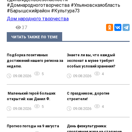
#Домнародноготворчества #Ульяновскаяобласть
#Барышскийрайон #Культура73
Дом народного творчества
37
ЧИТАТЬ ТАКЖЕ ПО ТЕМЕ
Подборка позитивных
Знаете ли вы, что каждый
достижений нашего региона за
экспонат в музее требует
неделю.
особых условий хранения?
5
4
09.08.2026
09.08.2026
️ Маленький герой больших
С праздником, дорогие
открытий: как Данил Ф.
строители!
5
4
09.08.2026
09.08.2026
Прогноз погоды на 9 августа
День физкультурника:
спортивная жара на стадионе