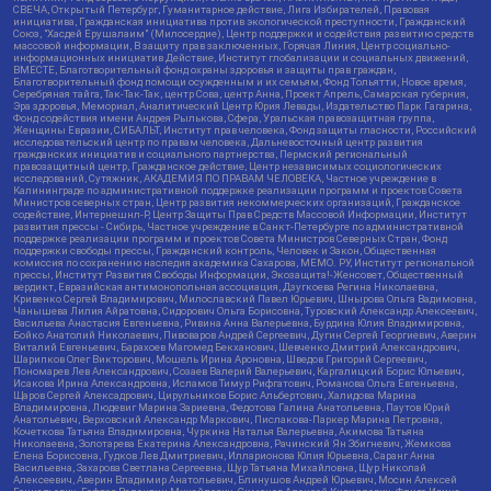
СВЕЧА, Открытый Петербург, Гуманитарное действие, Лига Избирателей, Правовая
инициатива, Гражданская инициатива против экологической преступности, Гражданский
Союз, "Хасдей Ерушалаим" (Милосердие), Центр поддержки и содействия развитию средств
массовой информации, В защиту прав заключенных, Горячая Линия, Центр социально-
информационных инициатив Действие, Институт глобализации и социальных движений,
ВМЕСТЕ, Благотворительный фонд охраны здоровья и защиты прав граждан,
Благотворительный фонд помощи осужденным и их семьям, Фонд Тольятти, Новое время,
Серебряная тайга, Так-Так-Так, центр Сова, центр Анна, Проект Апрель, Самарская губерния,
Эра здоровья, Мемориал, Аналитический Центр Юрия Левады, Издательство Парк Гагарина,
Фонд содействия имени Андрея Рылькова, Сфера, Уральская правозащитная группа,
Женщины Евразии, СИБАЛЬТ, Институт прав человека, Фонд защиты гласности, Российский
исследовательский центр по правам человека, Дальневосточный центр развития
гражданских инициатив и социального партнерства, Пермский региональный
правозащитный центр, Гражданское действие, Центр независимых социологических
исследований, Сутяжник, АКАДЕМИЯ ПО ПРАВАМ ЧЕЛОВЕКА, Частное учреждение в
Калининграде по административной поддержке реализации программ и проектов Совета
Министров северных стран, Центр развития некоммерческих организаций, Гражданское
содействие, Интернешнл-Р, Центр Защиты Прав Средств Массовой Информации, Институт
развития прессы - Сибирь, Частное учреждение в Санкт-Петербурге по административной
поддержке реализации программ и проектов Совета Министров Северных Стран, Фонд
поддержки свободы прессы, Гражданский контроль, Человек и Закон, Общественная
комиссия по сохранению наследия академика Сахарова, МЕМО. РУ, Институт региональной
прессы, Институт Развития Свободы Информации, Экозащита!-Женсовет, Общественный
вердикт, Евразийская антимонопольная ассоциация, Дзугкоева Регина Николаевна,
Кривенко Сергей Владимирович, Милославский Павел Юрьевич, Шнырова Ольга Вадимовна,
Чанышева Лилия Айратовна, Сидорович Ольга Борисовна, Туровский Александр Алексеевич,
Васильева Анастасия Евгеньевна, Ривина Анна Валерьевна, Бурдина Юлия Владимировна,
Бойко Анатолий Николаевич, Пивоваров Андрей Сергеевич, Дугин Сергей Георгиевич, Аверин
Виталий Евгеньевич, Барахоев Магомед Бекханович, Шевченко Дмитрий Александрович,
Шарипков Олег Викторович, Мошель Ирина Ароновна, Шведов Григорий Сергеевич,
Пономарев Лев Александрович, Созаев Валерий Валерьевич, Каргалицкий Борис Юльевич,
Исакова Ирина Александровна, Исламов Тимур Рифгатович, Романова Ольга Евгеньевна,
Щаров Сергей Алексадрович, Цирульников Борис Альбертович, Халидова Марина
Владимировна, Людевиг Марина Зариевна, Федотова Галина Анатольевна, Паутов Юрий
Анатольевич, Верховский Александр Маркович, Пислакова-Паркер Марина Петровна,
Кочеткова Татьяна Владимировна, Чуркина Наталья Валерьевна, Акимова Татьяна
Николаевна, Золотарева Екатерина Александровна, Рачинский Ян Збигневич, Жемкова
Елена Борисовна, Гудков Лев Дмитриевич, Илларионова Юлия Юрьевна, Саранг Анна
Васильевна, Захарова Светлана Сергеевна, Щур Татьяна Михайловна, Щур Николай
Алексеевич, Аверин Владимир Анатольевич, Блинушов Андрей Юрьевич, Мосин Алексей