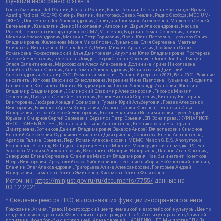
функции иностранного агента:
Голос Америки, Idel.Реалии, Кавказ.Реалии, Крым.Реалии, Телеканал Настоящее Время,
Azatliq Radiosi, PCE/PC, Сибирь.Реалии, Фактограф, Север.Реалии, Радио Свобода, MEDIUM-
ORIENT, Пономарев Лев Александрович, Савицкая Людмила Алексеевна, Маркелов Сергей
Евгеньевич, Камалягин Денис Николаевич, Апахончич Дарья Александровна, Medusa
Project, Первое антикоррупционное СМИ, VTimes.io, Баданин Роман Сергеевич, Гликин
Максим Александрович, Маняхин Петр Борисович, Ярош Юлия Петровна, Чуракова Ольга
Владимировна, Железнова Мария Михайловна, Лукьянова Юлия Сергеевна, Маетная
Елизавета Витальевна, The Insider SIA, Рубин Михаил Аркадьевич, Гройсман Софья
Романовна, Рождественский Илья Дмитриевич, Апухтина Юлия Владимировна, Постернак
Алексей Евгеньевич, Телеканал Дождь, Петров Степан Юрьевич, Istories fonds, Шмагун
Олеся Валентиновна, Мароховская Алеся Алексеевна, Долинина Ирина Николаевна,
Шлейнов Роман Юрьевич, Анин Роман Александрович, Великовский Дмитрий
Александрович, Альтаир 2021, Ромашки монолит, Главный редактор 2021, Вега 2021, Важные
иноагенты, Каткова Вероника Вячеславовна, Карезина Инна Павловна, Кузьмина Людмила
Гавриловна, Костылева Полина Владимировна, Лютов Александр Иванович, Жилкин
Владимир Владимирович, Жилинский Владимир Александрович, Тихонов Михаил
Сергеевич, Пискунов Сергей Евгеньевич, Ковин Виталий Сергеевич, Кильтау Екатерина
Викторовна, Любарев Аркадий Ефимович, Гурман Юрий Альбертович, Грезев Александр
Викторович, Важенков Артем Валерьевич, Иванова София Юрьевна, Пигалкин Илья
Валерьевич, Петров Алексей Викторович, Егоров Владимир Владимирович, Гусев Андрей
Юрьевич, Смирнов Сергей Сергеевич, Верзилов Петр Юрьевич, ЗП, Зона права, ЖУРНАЛИСТ-
ИНОСТРАННЫЙ АГЕНТ, Вольтская Татьяна Анатольевна, Клепиковская Екатерина
Дмитриевна, Сотников Даниил Владимирович, Захаров Андрей Вячеславович, Симонов
Евгений Алексеевич, Сурначева Елизавета Дмитриевна, Соловьева Елена Анатольевна,
Арапова Галина Юрьевна, Перл Роман Александрович, МЕМО, Mason G.E.S. Anonymous
Foundation, Stichting Bellingcat, Якутия – Наше Мнение, Москоу диджитал медиа, РС-Балт,
Заговора Максим Александрович, Ветошкина Валерия Валерьевна, Павлов Иван Юрьевич,
Скворцова Елена Сергеевна, Оленичев Максим Владимирович, Как бы инагент, Кочетков
Игорь Викторович, Иркутский союз библиофилов, Честные выборы, Нобелевский призыв,
Еланчик Олег Александрович, Григорьева Алина Александровна, Григорьев Андрей
Валерьевич , Гималова Регина Эмилевна, Хисамова Регина Фаритовна
Источник:
https://minjust.gov.ru/ru/documents/7755/
данные на
03.12.2021
* Сведения реестра НКО, выполняющих функции иностранного агента:
Гражданин.Армия.Право, Нижегородский центр немецкой и европейской культуры, Центр
гендерных исследований, Фонд защиты прав граждан Штаб, Институт права и публичной
политики, Фонд борьбы с коррупцией, Альянс врачей, НАСИЛИЮ.НЕТ, Мы против СПИДа,