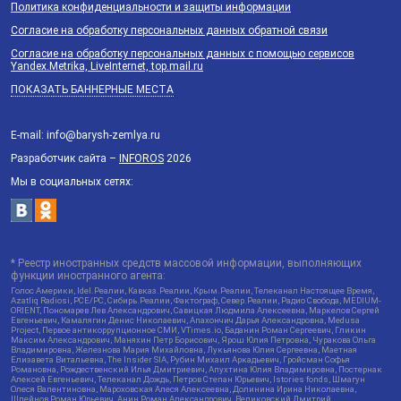
Политика конфиденциальности и защиты информации
Согласие на обработку персональных данных обратной связи
Согласие на обработку персональных данных с помощью сервисов
Yandex.Metrika, LiveInternet, top.mail.ru
ПОКАЗАТЬ БАННЕРНЫЕ МЕСТА
E-mail: info@barysh-zemlya.ru
Разработчик сайта –
INFOROS
2026
Мы в социальных сетях:
* Реестр иностранных средств массовой информации, выполняющих
функции иностранного агента:
Голос Америки, Idel.Реалии, Кавказ.Реалии, Крым.Реалии, Телеканал Настоящее Время,
Azatliq Radiosi, PCE/PC, Сибирь.Реалии, Фактограф, Север.Реалии, Радио Свобода, MEDIUM-
ORIENT, Пономарев Лев Александрович, Савицкая Людмила Алексеевна, Маркелов Сергей
Евгеньевич, Камалягин Денис Николаевич, Апахончич Дарья Александровна, Medusa
Project, Первое антикоррупционное СМИ, VTimes.io, Баданин Роман Сергеевич, Гликин
Максим Александрович, Маняхин Петр Борисович, Ярош Юлия Петровна, Чуракова Ольга
Владимировна, Железнова Мария Михайловна, Лукьянова Юлия Сергеевна, Маетная
Елизавета Витальевна, The Insider SIA, Рубин Михаил Аркадьевич, Гройсман Софья
Романовна, Рождественский Илья Дмитриевич, Апухтина Юлия Владимировна, Постернак
Алексей Евгеньевич, Телеканал Дождь, Петров Степан Юрьевич, Istories fonds, Шмагун
Олеся Валентиновна, Мароховская Алеся Алексеевна, Долинина Ирина Николаевна,
Шлейнов Роман Юрьевич, Анин Роман Александрович, Великовский Дмитрий