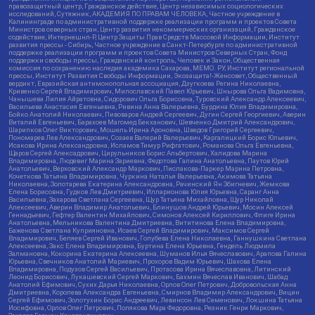
правозащитный центр, Гражданское действие, Центр независимых социологических
исследований, Сутяжник, АКАДЕМИЯ ПО ПРАВАМ ЧЕЛОВЕКА, Частное учреждение в
Калининграде по административной поддержке реализации программ и проектов Совета
Министров северных стран, Центр развития некоммерческих организаций, Гражданское
содействие, Интернешнл-Р, Центр Защиты Прав Средств Массовой Информации, Институт
развития прессы - Сибирь, Частное учреждение в Санкт-Петербурге по административной
поддержке реализации программ и проектов Совета Министров Северных Стран, Фонд
поддержки свободы прессы, Гражданский контроль, Человек и Закон, Общественная
комиссия по сохранению наследия академика Сахарова, МЕМО. РУ, Институт региональной
прессы, Институт Развития Свободы Информации, Экозащита!-Женсовет, Общественный
вердикт, Евразийская антимонопольная ассоциация, Дзугкоева Регина Николаевна,
Кривенко Сергей Владимирович, Милославский Павел Юрьевич, Шнырова Ольга Вадимовна,
Чанышева Лилия Айратовна, Сидорович Ольга Борисовна, Туровский Александр Алексеевич,
Васильева Анастасия Евгеньевна, Ривина Анна Валерьевна, Бурдина Юлия Владимировна,
Бойко Анатолий Николаевич, Пивоваров Андрей Сергеевич, Дугин Сергей Георгиевич, Аверин
Виталий Евгеньевич, Барахоев Магомед Бекханович, Шевченко Дмитрий Александрович,
Шарипков Олег Викторович, Мошель Ирина Ароновна, Шведов Григорий Сергеевич,
Пономарев Лев Александрович, Созаев Валерий Валерьевич, Каргалицкий Борис Юльевич,
Исакова Ирина Александровна, Исламов Тимур Рифгатович, Романова Ольга Евгеньевна,
Щаров Сергей Алексадрович, Цирульников Борис Альбертович, Халидова Марина
Владимировна, Людевиг Марина Зариевна, Федотова Галина Анатольевна, Паутов Юрий
Анатольевич, Верховский Александр Маркович, Пислакова-Паркер Марина Петровна,
Кочеткова Татьяна Владимировна, Чуркина Наталья Валерьевна, Акимова Татьяна
Николаевна, Золотарева Екатерина Александровна, Рачинский Ян Збигневич, Жемкова
Елена Борисовна, Гудков Лев Дмитриевич, Илларионова Юлия Юрьевна, Саранг Анна
Васильевна, Захарова Светлана Сергеевна, Щур Татьяна Михайловна, Щур Николай
Алексеевич, Аверин Владимир Анатольевич, Блинушов Андрей Юрьевич, Мосин Алексей
Геннадьевич, Гефтер Валентин Михайлович, Симонов Алексей Кириллович, Флиге Ирина
Анатольевна, Мельникова Валентина Дмитриевна, Вититинова Елена Владимировна,
Баженова Светлана Куприяновна, Исаев Сергей Владимирович, Максимов Сергей
Владимирович, Беляев Сергей Иванович, Голубева Елена Николаевна, Ганнушкина Светлана
Алексеевна, Закс Елена Владимировна, Буртина Елена Юрьевна, Гендель Людмила
Залмановна, Кокорина Екатерина Алексеевна, Шуманов Илья Вячеславович, Арапова Галина
Юрьевна, Свечников Анатолий Мариевич, Прохоров Вадим Юрьевич, Шахова Елена
Владимировна, Подузов Сергей Васильевич, Протасова Ирина Вячеславовна, Литинский
Леонид Борисович, Лукашевский Сергей Маркович, Бахмин Вячеслав Иванович, Шабад
Анатолий Ефимович, Сухих Дарья Николаевна, Орлов Олег Петрович, Добровольская Анна
Дмитриевна, Королева Александра Евгеньевна, Смирнов Владимир Александрович, Вицин
Сергей Ефимович, Золотухин Борис Андреевич, Левинсон Лев Семенович, Локшина Татьяна
Иосифовна, Орлов Олег Петрович, Полякова Мара Федоровна, Резник Генри Маркович,