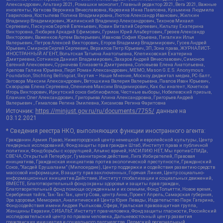
Александрович, Альтаир 2021, Ромашки монолит, Главный редактор 2021, Вега 2021, Важные
иноагенты, Каткова Вероника Вячеславовна, Карезина Инна Павловна, Кузьмина Людмила
Гавриловна, Костылева Полина Владимировна, Лютов Александр Иванович, Жилкин
Владимир Владимирович, Жилинский Владимир Александрович, Тихонов Михаил
Сергеевич, Пискунов Сергей Евгеньевич, Ковин Виталий Сергеевич, Кильтау Екатерина
Викторовна, Любарев Аркадий Ефимович, Гурман Юрий Альбертович, Грезев Александр
Викторович, Важенков Артем Валерьевич, Иванова София Юрьевна, Пигалкин Илья
Валерьевич, Петров Алексей Викторович, Егоров Владимир Владимирович, Гусев Андрей
Юрьевич, Смирнов Сергей Сергеевич, Верзилов Петр Юрьевич, ЗП, Зона права, ЖУРНАЛИСТ-
ИНОСТРАННЫЙ АГЕНТ, Вольтская Татьяна Анатольевна, Клепиковская Екатерина
Дмитриевна, Сотников Даниил Владимирович, Захаров Андрей Вячеславович, Симонов
Евгений Алексеевич, Сурначева Елизавета Дмитриевна, Соловьева Елена Анатольевна,
Арапова Галина Юрьевна, Перл Роман Александрович, МЕМО, Mason G.E.S. Anonymous
Foundation, Stichting Bellingcat, Якутия – Наше Мнение, Москоу диджитал медиа, РС-Балт,
Заговора Максим Александрович, Ветошкина Валерия Валерьевна, Павлов Иван Юрьевич,
Скворцова Елена Сергеевна, Оленичев Максим Владимирович, Как бы инагент, Кочетков
Игорь Викторович, Иркутский союз библиофилов, Честные выборы, Нобелевский призыв,
Еланчик Олег Александрович, Григорьева Алина Александровна, Григорьев Андрей
Валерьевич , Гималова Регина Эмилевна, Хисамова Регина Фаритовна
Источник:
https://minjust.gov.ru/ru/documents/7755/
данные на
03.12.2021
* Сведения реестра НКО, выполняющих функции иностранного агента:
Гражданин.Армия.Право, Нижегородский центр немецкой и европейской культуры, Центр
гендерных исследований, Фонд защиты прав граждан Штаб, Институт права и публичной
политики, Фонд борьбы с коррупцией, Альянс врачей, НАСИЛИЮ.НЕТ, Мы против СПИДа,
СВЕЧА, Открытый Петербург, Гуманитарное действие, Лига Избирателей, Правовая
инициатива, Гражданская инициатива против экологической преступности, Гражданский
Союз, "Хасдей Ерушалаим" (Милосердие), Центр поддержки и содействия развитию средств
массовой информации, В защиту прав заключенных, Горячая Линия, Центр социально-
информационных инициатив Действие, Институт глобализации и социальных движений,
ВМЕСТЕ, Благотворительный фонд охраны здоровья и защиты прав граждан,
Благотворительный фонд помощи осужденным и их семьям, Фонд Тольятти, Новое время,
Серебряная тайга, Так-Так-Так, центр Сова, центр Анна, Проект Апрель, Самарская губерния,
Эра здоровья, Мемориал, Аналитический Центр Юрия Левады, Издательство Парк Гагарина,
Фонд содействия имени Андрея Рылькова, Сфера, Уральская правозащитная группа,
Женщины Евразии, СИБАЛЬТ, Институт прав человека, Фонд защиты гласности, Российский
исследовательский центр по правам человека, Дальневосточный центр развития
гражданских инициатив и социального партнерства, Пермский региональный