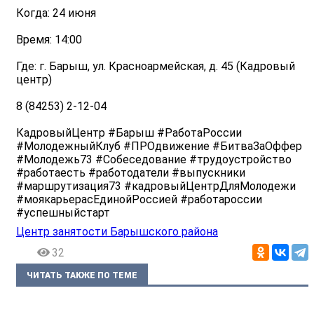
Когда: 24 июня
Время: 14:00
Где: г. Барыш, ул. Красноармейская, д. 45 (Кадровый
центр)
8 (84253) 2-12-04
КадровыйЦентр #Барыш #РаботаРоссии
#МолодежныйКлуб #ПРОдвижение #БитваЗаОффер
#Молодежь73 #Собеседование #трудоустройство
#работаесть #работодатели #выпускники
#маршрутизация73 #кадровыйЦентрДляМолодежи
#моякарьерасЕдинойРоссией #работароссии
#успешныйстарт
Центр занятости Барышского района
32
ЧИТАТЬ ТАКЖЕ ПО ТЕМЕ