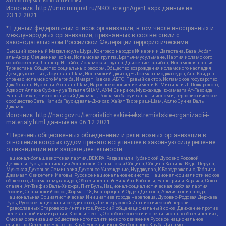
Захаров Герман Константинович
Источник:
http://unro.minjust.ru/NKOForeignAgent.aspx
данные на
23.12.2021
* Единый федеральный список организаций, в том числе иностранных и
международных организаций, признанных в соответствии с
законодательством Российской Федерации террористическими:
Высший военный Маджлисуль Шура, Конгресс народов Ичкерии и Дагестана, База, Асбат
аль-Ансар, Священная война, Исламская группа, Братья-мусульмане, Партия исламского
освобождения, Лашкар-И-Тайба, Исламская группа, Движение Талибан, Исламская партия
Туркестана, Общество социальных реформ, Общество возрождения исламского наследия,
Дом двух святых, Джунд аш-Шам, Исламский джихад – Джамаат моджахедов, Аль-Каида в
странах исламского Магриба, Имарат Кавказ, АБТО, Правый сектор, Исламское государство,
Джабха аль-Нусра ли-Ахль аш-Шам, Народное ополчение имени К. Минина и Д. Пожарского,
Аджр от Аллаха Субхану уа Тагьаля SHAM, АУМ Синрике, Муджахеды джамаата Ат-Тавхида
Валь-Джихад, Чистопольский Джамаат, Рохнамо ба суи давлати исломи, Террористическое
сообщество Сеть, Катиба Таухид валь-Джихад, Хайят Тахрир аш-Шам, Ахлю Сунна Валь
Джамаа
Источник:
http://nac.gov.ru/terroristicheskie-i-ekstremistskie-organizacii-i-
materialy.html
данные на
06.12.2021
* Перечень общественных объединений и религиозных организаций в
отношении которых судом принято вступившее в законную силу решение
о ликвидации или запрете деятельности:
Национал-большевистская партия, ВЕК РА, Рада земли Кубанской Духовно Родовой
Державы Русь, организация Асгардская Славянская Община, Община Капища Веды Перуна,
Мужская Духовная Семинария Духовное Учреждение, Нурджулар, К Богодержавию, Таблиги
Джамаат, Свидетели Иеговы, Русское национальное единство, Национал-социалистическое
общество, Джамаат мувахидов, Объединенный Вилайат Кабарды, Балкарии и Карачая, Союз
славян, Ат-Такфир Валь-Хиджра, Пит Буль, Национал-социалистическая рабочая партия
России, Славянский союз, Формат-18, Благородный Орден Дьявола, Армия воли народа,
Национальная Социалистическая Инициатива города Череповца, Духовно-Родовая Держава
Русь, Русское национальное единство, Древнерусской Инглистической церкви
Православных Староверов-Инглингов, Русский общенациональный союз, Движение против
нелегальной иммиграции, Кровь и Честь, О свободе совести и о религиозных объединениях,
Омская организация общественного политического движения Русское национальное
единство, Северное Братство, Клуб Болельщиков Футбольного Клуба Динамо,