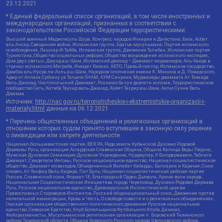
23.12.2021
* Единый федеральный список организаций, в том числе иностранных и
международных организаций, признанных в соответствии с
законодательством Российской Федерации террористическими:
Высший военный Маджлисуль Шура, Конгресс народов Ичкерии и Дагестана, База, Асбат
аль-Ансар, Священная война, Исламская группа, Братья-мусульмане, Партия исламского
освобождения, Лашкар-И-Тайба, Исламская группа, Движение Талибан, Исламская партия
Туркестана, Общество социальных реформ, Общество возрождения исламского наследия,
Дом двух святых, Джунд аш-Шам, Исламский джихад – Джамаат моджахедов, Аль-Каида в
странах исламского Магриба, Имарат Кавказ, АБТО, Правый сектор, Исламское государство,
Джабха аль-Нусра ли-Ахль аш-Шам, Народное ополчение имени К. Минина и Д. Пожарского,
Аджр от Аллаха Субхану уа Тагьаля SHAM, АУМ Синрике, Муджахеды джамаата Ат-Тавхида
Валь-Джихад, Чистопольский Джамаат, Рохнамо ба суи давлати исломи, Террористическое
сообщество Сеть, Катиба Таухид валь-Джихад, Хайят Тахрир аш-Шам, Ахлю Сунна Валь
Джамаа
Источник:
http://nac.gov.ru/terroristicheskie-i-ekstremistskie-organizacii-i-
materialy.html
данные на
06.12.2021
* Перечень общественных объединений и религиозных организаций в
отношении которых судом принято вступившее в законную силу решение
о ликвидации или запрете деятельности:
Национал-большевистская партия, ВЕК РА, Рада земли Кубанской Духовно Родовой
Державы Русь, организация Асгардская Славянская Община, Община Капища Веды Перуна,
Мужская Духовная Семинария Духовное Учреждение, Нурджулар, К Богодержавию, Таблиги
Джамаат, Свидетели Иеговы, Русское национальное единство, Национал-социалистическое
общество, Джамаат мувахидов, Объединенный Вилайат Кабарды, Балкарии и Карачая, Союз
славян, Ат-Такфир Валь-Хиджра, Пит Буль, Национал-социалистическая рабочая партия
России, Славянский союз, Формат-18, Благородный Орден Дьявола, Армия воли народа,
Национальная Социалистическая Инициатива города Череповца, Духовно-Родовая Держава
Русь, Русское национальное единство, Древнерусской Инглистической церкви
Православных Староверов-Инглингов, Русский общенациональный союз, Движение против
нелегальной иммиграции, Кровь и Честь, О свободе совести и о религиозных объединениях,
Омская организация общественного политического движения Русское национальное
единство, Северное Братство, Клуб Болельщиков Футбольного Клуба Динамо,
Файзрахманисты, Мусульманская религиозная организация п. Боровский Тюменского
района Тюменской области, Община Коренного Русского народа Щелковского района,