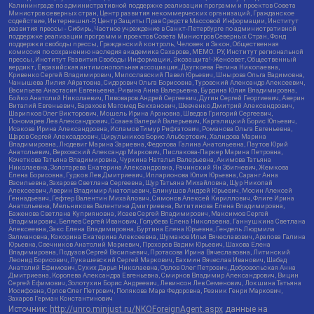
Калининграде по административной поддержке реализации программ и проектов Совета
Министров северных стран, Центр развития некоммерческих организаций, Гражданское
содействие, Интернешнл-Р, Центр Защиты Прав Средств Массовой Информации, Институт
развития прессы - Сибирь, Частное учреждение в Санкт-Петербурге по административной
поддержке реализации программ и проектов Совета Министров Северных Стран, Фонд
поддержки свободы прессы, Гражданский контроль, Человек и Закон, Общественная
комиссия по сохранению наследия академика Сахарова, МЕМО. РУ, Институт региональной
прессы, Институт Развития Свободы Информации, Экозащита!-Женсовет, Общественный
вердикт, Евразийская антимонопольная ассоциация, Дзугкоева Регина Николаевна,
Кривенко Сергей Владимирович, Милославский Павел Юрьевич, Шнырова Ольга Вадимовна,
Чанышева Лилия Айратовна, Сидорович Ольга Борисовна, Туровский Александр Алексеевич,
Васильева Анастасия Евгеньевна, Ривина Анна Валерьевна, Бурдина Юлия Владимировна,
Бойко Анатолий Николаевич, Пивоваров Андрей Сергеевич, Дугин Сергей Георгиевич, Аверин
Виталий Евгеньевич, Барахоев Магомед Бекханович, Шевченко Дмитрий Александрович,
Шарипков Олег Викторович, Мошель Ирина Ароновна, Шведов Григорий Сергеевич,
Пономарев Лев Александрович, Созаев Валерий Валерьевич, Каргалицкий Борис Юльевич,
Исакова Ирина Александровна, Исламов Тимур Рифгатович, Романова Ольга Евгеньевна,
Щаров Сергей Алексадрович, Цирульников Борис Альбертович, Халидова Марина
Владимировна, Людевиг Марина Зариевна, Федотова Галина Анатольевна, Паутов Юрий
Анатольевич, Верховский Александр Маркович, Пислакова-Паркер Марина Петровна,
Кочеткова Татьяна Владимировна, Чуркина Наталья Валерьевна, Акимова Татьяна
Николаевна, Золотарева Екатерина Александровна, Рачинский Ян Збигневич, Жемкова
Елена Борисовна, Гудков Лев Дмитриевич, Илларионова Юлия Юрьевна, Саранг Анна
Васильевна, Захарова Светлана Сергеевна, Щур Татьяна Михайловна, Щур Николай
Алексеевич, Аверин Владимир Анатольевич, Блинушов Андрей Юрьевич, Мосин Алексей
Геннадьевич, Гефтер Валентин Михайлович, Симонов Алексей Кириллович, Флиге Ирина
Анатольевна, Мельникова Валентина Дмитриевна, Вититинова Елена Владимировна,
Баженова Светлана Куприяновна, Исаев Сергей Владимирович, Максимов Сергей
Владимирович, Беляев Сергей Иванович, Голубева Елена Николаевна, Ганнушкина Светлана
Алексеевна, Закс Елена Владимировна, Буртина Елена Юрьевна, Гендель Людмила
Залмановна, Кокорина Екатерина Алексеевна, Шуманов Илья Вячеславович, Арапова Галина
Юрьевна, Свечников Анатолий Мариевич, Прохоров Вадим Юрьевич, Шахова Елена
Владимировна, Подузов Сергей Васильевич, Протасова Ирина Вячеславовна, Литинский
Леонид Борисович, Лукашевский Сергей Маркович, Бахмин Вячеслав Иванович, Шабад
Анатолий Ефимович, Сухих Дарья Николаевна, Орлов Олег Петрович, Добровольская Анна
Дмитриевна, Королева Александра Евгеньевна, Смирнов Владимир Александрович, Вицин
Сергей Ефимович, Золотухин Борис Андреевич, Левинсон Лев Семенович, Локшина Татьяна
Иосифовна, Орлов Олег Петрович, Полякова Мара Федоровна, Резник Генри Маркович,
Захаров Герман Константинович
Источник:
http://unro.minjust.ru/NKOForeignAgent.aspx
данные на