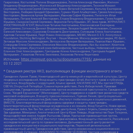
Гавриловна, Костылева Полина Владимировна, Лютов Александр Иванович, Жилкин
Владимир Владимирович, Жилинский Владимир Александрович, Тихонов Михаил
Сергеевич, Пискунов Сергей Евгеньевич, Ковин Виталий Сергеевич, Кильтау Екатерина
Викторовна, Любарев Аркадий Ефимович, Гурман Юрий Альбертович, Грезев Александр
Викторович, Важенков Артем Валерьевич, Иванова София Юрьевна, Пигалкин Илья
Валерьевич, Петров Алексей Викторович, Егоров Владимир Владимирович, Гусев Андрей
Юрьевич, Смирнов Сергей Сергеевич, Верзилов Петр Юрьевич, ЗП, Зона права, ЖУРНАЛИСТ-
ИНОСТРАННЫЙ АГЕНТ, Вольтская Татьяна Анатольевна, Клепиковская Екатерина
Дмитриевна, Сотников Даниил Владимирович, Захаров Андрей Вячеславович, Симонов
Евгений Алексеевич, Сурначева Елизавета Дмитриевна, Соловьева Елена Анатольевна,
Арапова Галина Юрьевна, Перл Роман Александрович, МЕМО, Mason G.E.S. Anonymous
Foundation, Stichting Bellingcat, Якутия – Наше Мнение, Москоу диджитал медиа, РС-Балт,
Заговора Максим Александрович, Ветошкина Валерия Валерьевна, Павлов Иван Юрьевич,
Скворцова Елена Сергеевна, Оленичев Максим Владимирович, Как бы инагент, Кочетков
Игорь Викторович, Иркутский союз библиофилов, Честные выборы, Нобелевский призыв,
Еланчик Олег Александрович, Григорьева Алина Александровна, Григорьев Андрей
Валерьевич , Гималова Регина Эмилевна, Хисамова Регина Фаритовна
Источник:
https://minjust.gov.ru/ru/documents/7755/
данные на
03.12.2021
* Сведения реестра НКО, выполняющих функции иностранного агента:
Гражданин.Армия.Право, Нижегородский центр немецкой и европейской культуры, Центр
гендерных исследований, Фонд защиты прав граждан Штаб, Институт права и публичной
политики, Фонд борьбы с коррупцией, Альянс врачей, НАСИЛИЮ.НЕТ, Мы против СПИДа,
СВЕЧА, Открытый Петербург, Гуманитарное действие, Лига Избирателей, Правовая
инициатива, Гражданская инициатива против экологической преступности, Гражданский
Союз, "Хасдей Ерушалаим" (Милосердие), Центр поддержки и содействия развитию средств
массовой информации, В защиту прав заключенных, Горячая Линия, Центр социально-
информационных инициатив Действие, Институт глобализации и социальных движений,
ВМЕСТЕ, Благотворительный фонд охраны здоровья и защиты прав граждан,
Благотворительный фонд помощи осужденным и их семьям, Фонд Тольятти, Новое время,
Серебряная тайга, Так-Так-Так, центр Сова, центр Анна, Проект Апрель, Самарская губерния,
Эра здоровья, Мемориал, Аналитический Центр Юрия Левады, Издательство Парк Гагарина,
Фонд содействия имени Андрея Рылькова, Сфера, Уральская правозащитная группа,
Женщины Евразии, СИБАЛЬТ, Институт прав человека, Фонд защиты гласности, Российский
исследовательский центр по правам человека, Дальневосточный центр развития
гражданских инициатив и социального партнерства, Пермский региональный
правозащитный центр, Гражданское действие, Центр независимых социологических
исследований, Сутяжник, АКАДЕМИЯ ПО ПРАВАМ ЧЕЛОВЕКА, Частное учреждение в