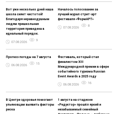
Вот уже несколько дней наша
Началось голосование за
школа сияет чистотой!
лучший мурал стрит-арт
Благодаря неравнодушным
фестиваля «ФормАРТ»
людям пришкольная
8
07.08.2026
территория приведена в
идеальный порядок.
9
07.08.2026
Прогноз погоды на 7 августа
Фестиваль, который стал
финалистом ХIII
15
06.08.2026
Международной премии в сфере
событийного туризма Russian
Event Awards в 2025 году
16
06.08.2026
В Центре здоровья помогают
1 августа на стадионе
ульяновцам выявить факторы
«Редуктор» прошёл яркий и
риска
незабываемый семейный