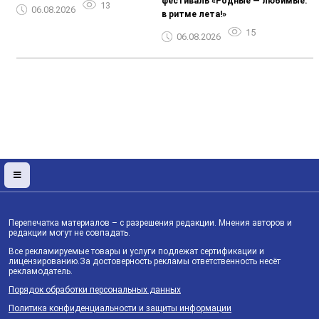
фестиваль «Родные — любимые:
13
06.08.2026
в ритме лета!»
15
06.08.2026
Перепечатка материалов – с разрешения редакции. Мнения авторов и
редакции могут не совпадать.
Все рекламируемые товары и услуги подлежат сертификации и
лицензированию.За достоверность рекламы ответственность несёт
рекламодатель.
Порядок обработки персональных данных
Политика конфиденциальности и защиты информации