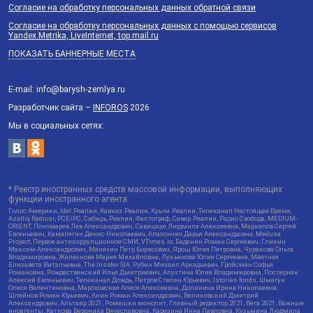
Согласие на обработку персональных данных обратной связи
Согласие на обработку персональных данных с помощью сервисов
Yandex.Metrika, LiveInternet, top.mail.ru
ПОКАЗАТЬ БАННЕРНЫЕ МЕСТА
E-mail: info@barysh-zemlya.ru
Разработчик сайта –
INFOROS
2026
Мы в социальных сетях:
* Реестр иностранных средств массовой информации, выполняющих
функции иностранного агента:
Голос Америки, Idel.Реалии, Кавказ.Реалии, Крым.Реалии, Телеканал Настоящее Время,
Azatliq Radiosi, PCE/PC, Сибирь.Реалии, Фактограф, Север.Реалии, Радио Свобода, MEDIUM-
ORIENT, Пономарев Лев Александрович, Савицкая Людмила Алексеевна, Маркелов Сергей
Евгеньевич, Камалягин Денис Николаевич, Апахончич Дарья Александровна, Medusa
Project, Первое антикоррупционное СМИ, VTimes.io, Баданин Роман Сергеевич, Гликин
Максим Александрович, Маняхин Петр Борисович, Ярош Юлия Петровна, Чуракова Ольга
Владимировна, Железнова Мария Михайловна, Лукьянова Юлия Сергеевна, Маетная
Елизавета Витальевна, The Insider SIA, Рубин Михаил Аркадьевич, Гройсман Софья
Романовна, Рождественский Илья Дмитриевич, Апухтина Юлия Владимировна, Постернак
Алексей Евгеньевич, Телеканал Дождь, Петров Степан Юрьевич, Istories fonds, Шмагун
Олеся Валентиновна, Мароховская Алеся Алексеевна, Долинина Ирина Николаевна,
Шлейнов Роман Юрьевич, Анин Роман Александрович, Великовский Дмитрий
Александрович, Альтаир 2021, Ромашки монолит, Главный редактор 2021, Вега 2021, Важные
иноагенты, Каткова Вероника Вячеславовна, Карезина Инна Павловна, Кузьмина Людмила