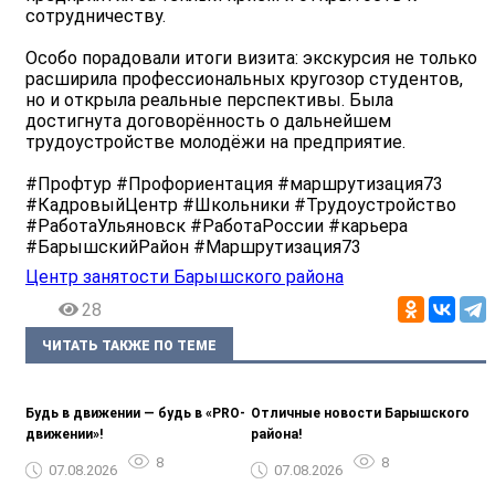
сотрудничеству.
Особо порадовали итоги визита: экскурсия не только
расширила профессиональных кругозор студентов,
но и открыла реальные перспективы. Была
достигнута договорённость о дальнейшем
трудоустройстве молодёжи на предприятие.
#Профтур #Профориентация #маршрутизация73
#КадровыйЦентр #Школьники #Трудоустройство
#РаботаУльяновск #РаботаРоссии #карьера
#БарышскийРайон #Маршрутизация73
Центр занятости Барышского района
28
ЧИТАТЬ ТАКЖЕ ПО ТЕМЕ
Будь в движении — будь в «PRO-
Отличные новости Барышского
движении»!
района!
8
8
07.08.2026
07.08.2026