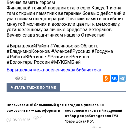
Вечная память героям
Финальной точкой поездки стало село Калду. 1 июня
там открыли памятник ветеранам боевых действий и
участникам спецопераций. Почтили память погибших
минутой молчания и возложили цветы к мемориалу,
установленному за личные средства ветеранов
Вечная слава защитникам нашего Отечества!
#БарышскийРайон #УльяновскаяОбласть
#ВладимирКононов #АлексейРусских #Госдума
#РаботаВРегионе #РазвитиеРегиона
#ВолонтерыРоссии #МУКБМБ ей
Барышская межпоселенческая библиотека
20
ЧИТАТЬ ТАКЖЕ ПО ТЕМЕ
Оплачиваемый больничный для
Сегодня в филиале КЦ
самозанятых — как оформить
состоялся открытый кадровый
отбор для работодателя ГУЗ
9
06.08.2026
"Барышская РБ".