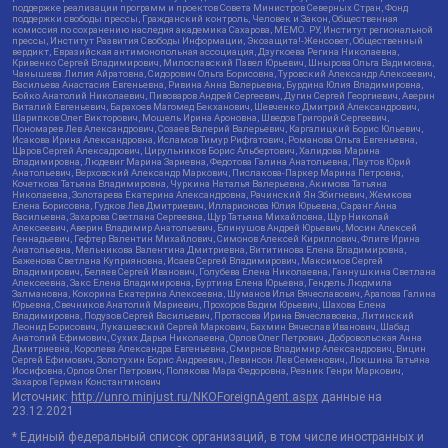
поддержке реализации программ и проектов Совета Министров Северных Стран, Фонд
поддержки свободы прессы, Гражданский контроль, Человек и Закон, Общественная
комиссия по сохранению наследия академика Сахарова, МЕМО. РУ, Институт региональной
прессы, Институт Развития Свободы Информации, Экозащита!-Женсовет, Общественный
вердикт, Евразийская антимонопольная ассоциация, Дзугкоева Регина Николаевна,
Кривенко Сергей Владимирович, Милославский Павел Юрьевич, Шнырова Ольга Вадимовна,
Чанышева Лилия Айратовна, Сидорович Ольга Борисовна, Туровский Александр Алексеевич,
Васильева Анастасия Евгеньевна, Ривина Анна Валерьевна, Бурдина Юлия Владимировна,
Бойко Анатолий Николаевич, Пивоваров Андрей Сергеевич, Дугин Сергей Георгиевич, Аверин
Виталий Евгеньевич, Барахоев Магомед Бекханович, Шевченко Дмитрий Александрович,
Шарипков Олег Викторович, Мошель Ирина Ароновна, Шведов Григорий Сергеевич,
Пономарев Лев Александрович, Созаев Валерий Валерьевич, Каргалицкий Борис Юльевич,
Исакова Ирина Александровна, Исламов Тимур Рифгатович, Романова Ольга Евгеньевна,
Щаров Сергей Алексадрович, Цирульников Борис Альбертович, Халидова Марина
Владимировна, Людевиг Марина Зариевна, Федотова Галина Анатольевна, Паутов Юрий
Анатольевич, Верховский Александр Маркович, Пислакова-Паркер Марина Петровна,
Кочеткова Татьяна Владимировна, Чуркина Наталья Валерьевна, Акимова Татьяна
Николаевна, Золотарева Екатерина Александровна, Рачинский Ян Збигневич, Жемкова
Елена Борисовна, Гудков Лев Дмитриевич, Илларионова Юлия Юрьевна, Саранг Анна
Васильевна, Захарова Светлана Сергеевна, Щур Татьяна Михайловна, Щур Николай
Алексеевич, Аверин Владимир Анатольевич, Блинушов Андрей Юрьевич, Мосин Алексей
Геннадьевич, Гефтер Валентин Михайлович, Симонов Алексей Кириллович, Флиге Ирина
Анатольевна, Мельникова Валентина Дмитриевна, Вититинова Елена Владимировна,
Баженова Светлана Куприяновна, Исаев Сергей Владимирович, Максимов Сергей
Владимирович, Беляев Сергей Иванович, Голубева Елена Николаевна, Ганнушкина Светлана
Алексеевна, Закс Елена Владимировна, Буртина Елена Юрьевна, Гендель Людмила
Залмановна, Кокорина Екатерина Алексеевна, Шуманов Илья Вячеславович, Арапова Галина
Юрьевна, Свечников Анатолий Мариевич, Прохоров Вадим Юрьевич, Шахова Елена
Владимировна, Подузов Сергей Васильевич, Протасова Ирина Вячеславовна, Литинский
Леонид Борисович, Лукашевский Сергей Маркович, Бахмин Вячеслав Иванович, Шабад
Анатолий Ефимович, Сухих Дарья Николаевна, Орлов Олег Петрович, Добровольская Анна
Дмитриевна, Королева Александра Евгеньевна, Смирнов Владимир Александрович, Вицин
Сергей Ефимович, Золотухин Борис Андреевич, Левинсон Лев Семенович, Локшина Татьяна
Иосифовна, Орлов Олег Петрович, Полякова Мара Федоровна, Резник Генри Маркович,
Захаров Герман Константинович
Источник:
http://unro.minjust.ru/NKOForeignAgent.aspx
данные на
23.12.2021
* Единый федеральный список организаций, в том числе иностранных и