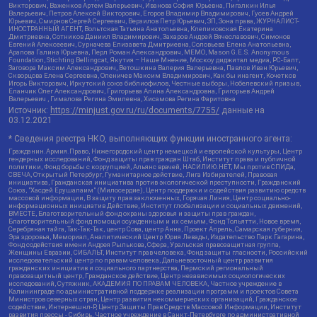
Викторович, Важенков Артем Валерьевич, Иванова София Юрьевна, Пигалкин Илья
Валерьевич, Петров Алексей Викторович, Егоров Владимир Владимирович, Гусев Андрей
Юрьевич, Смирнов Сергей Сергеевич, Верзилов Петр Юрьевич, ЗП, Зона права, ЖУРНАЛИСТ-
ИНОСТРАННЫЙ АГЕНТ, Вольтская Татьяна Анатольевна, Клепиковская Екатерина
Дмитриевна, Сотников Даниил Владимирович, Захаров Андрей Вячеславович, Симонов
Евгений Алексеевич, Сурначева Елизавета Дмитриевна, Соловьева Елена Анатольевна,
Арапова Галина Юрьевна, Перл Роман Александрович, МЕМО, Mason G.E.S. Anonymous
Foundation, Stichting Bellingcat, Якутия – Наше Мнение, Москоу диджитал медиа, РС-Балт,
Заговора Максим Александрович, Ветошкина Валерия Валерьевна, Павлов Иван Юрьевич,
Скворцова Елена Сергеевна, Оленичев Максим Владимирович, Как бы инагент, Кочетков
Игорь Викторович, Иркутский союз библиофилов, Честные выборы, Нобелевский призыв,
Еланчик Олег Александрович, Григорьева Алина Александровна, Григорьев Андрей
Валерьевич , Гималова Регина Эмилевна, Хисамова Регина Фаритовна
Источник:
https://minjust.gov.ru/ru/documents/7755/
данные на
03.12.2021
* Сведения реестра НКО, выполняющих функции иностранного агента:
Гражданин.Армия.Право, Нижегородский центр немецкой и европейской культуры, Центр
гендерных исследований, Фонд защиты прав граждан Штаб, Институт права и публичной
политики, Фонд борьбы с коррупцией, Альянс врачей, НАСИЛИЮ.НЕТ, Мы против СПИДа,
СВЕЧА, Открытый Петербург, Гуманитарное действие, Лига Избирателей, Правовая
инициатива, Гражданская инициатива против экологической преступности, Гражданский
Союз, "Хасдей Ерушалаим" (Милосердие), Центр поддержки и содействия развитию средств
массовой информации, В защиту прав заключенных, Горячая Линия, Центр социально-
информационных инициатив Действие, Институт глобализации и социальных движений,
ВМЕСТЕ, Благотворительный фонд охраны здоровья и защиты прав граждан,
Благотворительный фонд помощи осужденным и их семьям, Фонд Тольятти, Новое время,
Серебряная тайга, Так-Так-Так, центр Сова, центр Анна, Проект Апрель, Самарская губерния,
Эра здоровья, Мемориал, Аналитический Центр Юрия Левады, Издательство Парк Гагарина,
Фонд содействия имени Андрея Рылькова, Сфера, Уральская правозащитная группа,
Женщины Евразии, СИБАЛЬТ, Институт прав человека, Фонд защиты гласности, Российский
исследовательский центр по правам человека, Дальневосточный центр развития
гражданских инициатив и социального партнерства, Пермский региональный
правозащитный центр, Гражданское действие, Центр независимых социологических
исследований, Сутяжник, АКАДЕМИЯ ПО ПРАВАМ ЧЕЛОВЕКА, Частное учреждение в
Калининграде по административной поддержке реализации программ и проектов Совета
Министров северных стран, Центр развития некоммерческих организаций, Гражданское
содействие, Интернешнл-Р, Центр Защиты Прав Средств Массовой Информации, Институт
развития прессы - Сибирь, Частное учреждение в Санкт-Петербурге по административной