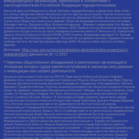
международных организаций, признанных в соответствии с
законодательством Российской Федерации террористическими:
Высший военный Маджлисуль Шура, Конгресс народов Ичкерии и Дагестана, База, Асбат
аль-Ансар, Священная война, Исламская группа, Братья-мусульмане, Партия исламского
освобождения, Лашкар-И-Тайба, Исламская группа, Движение Талибан, Исламская партия
Туркестана, Общество социальных реформ, Общество возрождения исламского наследия,
Дом двух святых, Джунд аш-Шам, Исламский джихад – Джамаат моджахедов, Аль-Каида в
странах исламского Магриба, Имарат Кавказ, АБТО, Правый сектор, Исламское государство,
Джабха аль-Нусра ли-Ахль аш-Шам, Народное ополчение имени К. Минина и Д. Пожарского,
Аджр от Аллаха Субхану уа Тагьаля SHAM, АУМ Синрике, Муджахеды джамаата Ат-Тавхида
Валь-Джихад, Чистопольский Джамаат, Рохнамо ба суи давлати исломи, Террористическое
сообщество Сеть, Катиба Таухид валь-Джихад, Хайят Тахрир аш-Шам, Ахлю Сунна Валь
Джамаа
Источник:
http://nac.gov.ru/terroristicheskie-i-ekstremistskie-organizacii-i-
materialy.html
данные на
06.12.2021
* Перечень общественных объединений и религиозных организаций в
отношении которых судом принято вступившее в законную силу решение
о ликвидации или запрете деятельности:
Национал-большевистская партия, ВЕК РА, Рада земли Кубанской Духовно Родовой
Державы Русь, организация Асгардская Славянская Община, Община Капища Веды Перуна,
Мужская Духовная Семинария Духовное Учреждение, Нурджулар, К Богодержавию, Таблиги
Джамаат, Свидетели Иеговы, Русское национальное единство, Национал-социалистическое
общество, Джамаат мувахидов, Объединенный Вилайат Кабарды, Балкарии и Карачая, Союз
славян, Ат-Такфир Валь-Хиджра, Пит Буль, Национал-социалистическая рабочая партия
России, Славянский союз, Формат-18, Благородный Орден Дьявола, Армия воли народа,
Национальная Социалистическая Инициатива города Череповца, Духовно-Родовая Держава
Русь, Русское национальное единство, Древнерусской Инглистической церкви
Православных Староверов-Инглингов, Русский общенациональный союз, Движение против
нелегальной иммиграции, Кровь и Честь, О свободе совести и о религиозных объединениях,
Омская организация общественного политического движения Русское национальное
единство, Северное Братство, Клуб Болельщиков Футбольного Клуба Динамо,
Файзрахманисты, Мусульманская религиозная организация п. Боровский Тюменского
района Тюменской области, Община Коренного Русского народа Щелковского района,
Правый сектор, Украинская национальная ассамблея – Украинская народная самооборона,
Украинская повстанческая армия, Тризуб им. Степана Бандеры, Братство, Белый Крест,
Misanthropic division, Религиозное объединение последователей инглиизма, Народная
Социальная Инициатива, TulaSkins, Этнополитическое объединение Русские, Русское