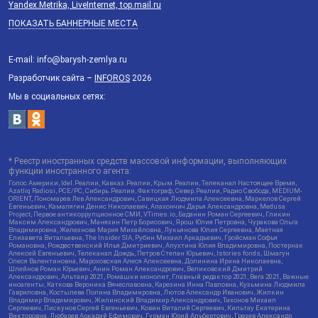
Yandex.Metrika, LiveInternet, top.mail.ru
ПОКАЗАТЬ БАННЕРНЫЕ МЕСТА
E-mail: info@barysh-zemlya.ru
Разработчик сайта –
INFOROS
2026
Мы в социальных сетях:
* Реестр иностранных средств массовой информации, выполняющих
функции иностранного агента:
Голос Америки, Idel.Реалии, Кавказ.Реалии, Крым.Реалии, Телеканал Настоящее Время,
Azatliq Radiosi, PCE/PC, Сибирь.Реалии, Фактограф, Север.Реалии, Радио Свобода, MEDIUM-
ORIENT, Пономарев Лев Александрович, Савицкая Людмила Алексеевна, Маркелов Сергей
Евгеньевич, Камалягин Денис Николаевич, Апахончич Дарья Александровна, Medusa
Project, Первое антикоррупционное СМИ, VTimes.io, Баданин Роман Сергеевич, Гликин
Максим Александрович, Маняхин Петр Борисович, Ярош Юлия Петровна, Чуракова Ольга
Владимировна, Железнова Мария Михайловна, Лукьянова Юлия Сергеевна, Маетная
Елизавета Витальевна, The Insider SIA, Рубин Михаил Аркадьевич, Гройсман Софья
Романовна, Рождественский Илья Дмитриевич, Апухтина Юлия Владимировна, Постернак
Алексей Евгеньевич, Телеканал Дождь, Петров Степан Юрьевич, Istories fonds, Шмагун
Олеся Валентиновна, Мароховская Алеся Алексеевна, Долинина Ирина Николаевна,
Шлейнов Роман Юрьевич, Анин Роман Александрович, Великовский Дмитрий
Александрович, Альтаир 2021, Ромашки монолит, Главный редактор 2021, Вега 2021, Важные
иноагенты, Каткова Вероника Вячеславовна, Карезина Инна Павловна, Кузьмина Людмила
Гавриловна, Костылева Полина Владимировна, Лютов Александр Иванович, Жилкин
Владимир Владимирович, Жилинский Владимир Александрович, Тихонов Михаил
Сергеевич, Пискунов Сергей Евгеньевич, Ковин Виталий Сергеевич, Кильтау Екатерина
Викторовна, Любарев Аркадий Ефимович, Гурман Юрий Альбертович, Грезев Александр