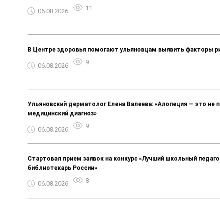
11
06.08.2026
В Центре здоровья помогают ульяновцам выявить факторы р
9
06.08.2026
Ульяновский дерматолог Елена Валеева: «Алопеция — это не п
медицинский диагноз»
9
06.08.2026
Стартовал прием заявок на конкурс «Лучший школьный педаго
библиотекарь России»
8
06.08.2026