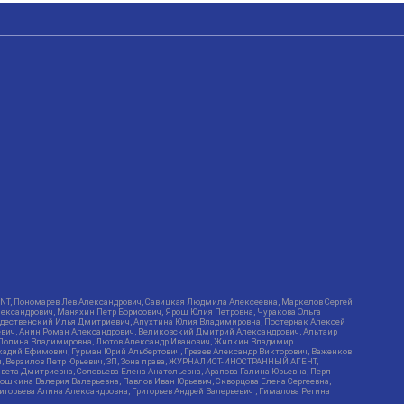
RIENT, Пономарев Лев Александрович, Савицкая Людмила Алексеевна, Маркелов Сергей
лександрович, Маняхин Петр Борисович, Ярош Юлия Петровна, Чуракова Ольга
ождественский Илья Дмитриевич, Апухтина Юлия Владимировна, Постернак Алексей
ьевич, Анин Роман Александрович, Великовский Дмитрий Александрович, Альтаир
ва Полина Владимировна, Лютов Александр Иванович, Жилкин Владимир
кадий Ефимович, Гурман Юрий Альбертович, Грезев Александр Викторович, Важенков
ич, Верзилов Петр Юрьевич, ЗП, Зона права, ЖУРНАЛИСТ-ИНОСТРАННЫЙ АГЕНТ,
вета Дмитриевна, Соловьева Елена Анатольевна, Арапова Галина Юрьевна, Перл
тошкина Валерия Валерьевна, Павлов Иван Юрьевич, Скворцова Елена Сергеевна,
горьева Алина Александровна, Григорьев Андрей Валерьевич , Гималова Регина