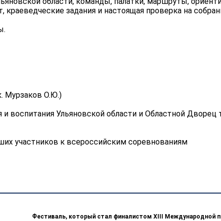
ьяновской области, команды, палатки, маршруты, ориент
, краеведческие задания и настоящая проверка на собра
ы.
 Мурзаков О.Ю.)
 и воспитания Ульяновской области и Областной Дворец 
ших участников к всероссийским соревнованиям
Фестиваль, который стал финалистом ХIII Международной п