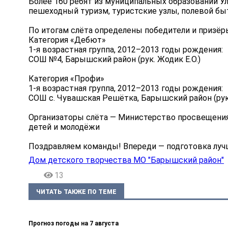
Более 160 ребят из муниципальных образований Ул
пешеходный туризм, туристские узлы, полевой быт
По итогам слёта определены победители и призёр
Категория «Дебют»
1-я возрастная группа, 2012–2013 годы рождения:
СОШ №4, Барышский район (рук. Жодик Е.О.)
Категория «Профи»
1-я возрастная группа, 2012–2013 годы рождения:
СОШ с. Чувашская Решётка, Барышский район (рук.
Организаторы слёта — Министерство просвещения
детей и молодёжи
Поздравляем команды! Впереди — подготовка луч
Дом детского творчества МО "Барышский район"
13
ЧИТАТЬ ТАКЖЕ ПО ТЕМЕ
Прогноз погоды на 7 августа