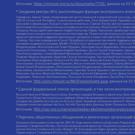
Источник:
https://minjust.gov.ru/ru/documents/7755/
данные на
03.1
* Сведения реестра НКО, выполняющих функции иностранного агента
Гражданин.Армия.Право, Нижегородский центр немецкой и европейской культуры, Це
СВЕЧА, Открытый Петербург, Гуманитарное действие, Лига Избирателей, Правовая и
массовой информации, В защиту прав заключенных, Горячая Линия, Центр социальн
Благотворительный фонд помощи осужденным и их семьям, Фонд Тольятти, Новое время
Гагарина, Фонд содействия имени Андрея Рылькова, Сфера, Уральская правозащитная
гражданских инициатив и социального партнерства, Пермский региональный право
административной поддержке реализации программ и проектов Совета Министров се
- Сибирь, Частное учреждение в Санкт-Петербурге по административной поддержке 
наследия академика Сахарова, МЕМО. РУ, Институт региональной прессы, Институт 
Владимирович, Милославский Павел Юрьевич, Шнырова Ольга Вадимовна, Чанышева Ли
Анатолий Николаевич, Пивоваров Андрей Сергеевич, Дугин Сергей Георгиевич, Авери
Лев Александрович, Созаев Валерий Валерьевич, Каргалицкий Борис Юльевич, Исаков
Людевиг Марина Зариевна, Федотова Галина Анатольевна, Паутов Юрий Анатольевич, 
Екатерина Александровна, Рачинский Ян Збигневич, Жемкова Елена Борисовна, Гудко
Анатольевич, Блинушов Андрей Юрьевич, Мосин Алексей Геннадьевич, Гефтер Вален
Исаев Сергей Владимирович, Максимов Сергей Владимирович, Беляев Сергей Иванови
Алексеевна, Шуманов Илья Вячеславович, Арапова Галина Юрьевна, Свечников Анато
Маркович, Бахмин Вячеслав Иванович, Шабад Анатолий Ефимович, Сухих Дарья Никол
Андреевич, Левинсон Лев Семенович, Локшина Татьяна Иосифовна, Орлов Олег Петров
Источник:
http://unro.minjust.ru/NKOForeignAgent.aspx
данные на
23.
* Единый федеральный список организаций, в том числе иностранн
Высший военный Маджлисуль Шура, Конгресс народов Ичкерии и Дагестана, База, Асб
Туркестана, Общество социальных реформ, Общество возрождения исламского наслед
государство, Джабха аль-Нусра ли-Ахль аш-Шам, Народное ополчение имени К. Минин
Террористическое сообщество Сеть, Катиба Таухид валь-Джихад, Хайят Тахрир аш-Ша
Источник:
http://nac.gov.ru/terroristicheskie-i-ekstremistskie-organizacii
* Перечень общественных объединений и религиозных организаций в
Национал-большевистская партия, ВЕК РА, Рада земли Кубанской Духовно Родовой Д
Джамаат, Свидетели Иеговы, Русское национальное единство, Национал-социалистич
партия России, Славянский союз, Формат-18, Благородный Орден Дьявола, Армия вол
Православных Староверов-Инглингов, Русский общенациональный союз, Движение про