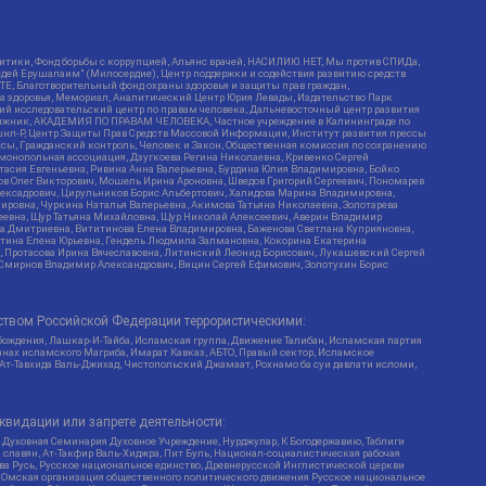
итики, Фонд борьбы с коррупцией, Альянс врачей, НАСИЛИЮ.НЕТ, Мы против СПИДа,
сдей Ерушалаим" (Милосердие), Центр поддержки и содействия развитию средств
Е, Благотворительный фонд охраны здоровья и защиты прав граждан,
Эра здоровья, Мемориал, Аналитический Центр Юрия Левады, Издательство Парк
кий исследовательский центр по правам человека, Дальневосточный центр развития
утяжник, АКАДЕМИЯ ПО ПРАВАМ ЧЕЛОВЕКА, Частное учреждение в Калининграде по
шнл-Р, Центр Защиты Прав Средств Массовой Информации, Институт развития прессы
ссы, Гражданский контроль, Человек и Закон, Общественная комиссия по сохранению
монопольная ассоциация, Дзугкоева Регина Николаевна, Кривенко Сергей
асия Евгеньевна, Ривина Анна Валерьевна, Бурдина Юлия Владимировна, Бойко
ов Олег Викторович, Мошель Ирина Ароновна, Шведов Григорий Сергеевич, Пономарев
лексадрович, Цирульников Борис Альбертович, Халидова Марина Владимировна,
ировна, Чуркина Наталья Валерьевна, Акимова Татьяна Николаевна, Золотарева
геевна, Щур Татьяна Михайловна, Щур Николай Алексеевич, Аверин Владимир
а Дмитриевна, Вититинова Елена Владимировна, Баженова Светлана Куприяновна,
ртина Елена Юрьевна, Гендель Людмила Залмановна, Кокорина Екатерина
ч, Протасова Ирина Вячеславовна, Литинский Леонид Борисович, Лукашевский Сергей
, Смирнов Владимир Александрович, Вицин Сергей Ефимович, Золотухин Борис
ством Российской Федерации террористическими:
бождения, Лашкар-И-Тайба, Исламская группа, Движение Талибан, Исламская партия
нах исламского Магриба, Имарат Кавказ, АБТО, Правый сектор, Исламское
 Ат-Тавхида Валь-Джихад, Чистопольский Джамаат, Рохнамо ба суи давлати исломи,
квидации или запрете деятельности:
 Духовная Семинария Духовное Учреждение, Нурджулар, К Богодержавию, Таблиги
славян, Ат-Такфир Валь-Хиджра, Пит Буль, Национал-социалистическая рабочая
ва Русь, Русское национальное единство, Древнерусской Инглистической церкви
, Омская организация общественного политического движения Русское национальное