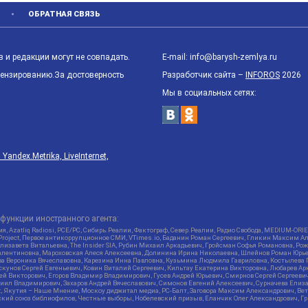
ОБРАТНАЯ СВЯЗЬ
 и редакции могут не совпадать.
E-mail: info@barysh-zemlya.ru
цензированию.За достоверность
Разработчик сайта –
INFOROS
2026
Мы в социальных сетях:
ndex.Metrika, LiveInternet,
функции иностранного агента:
я, Azatliq Radiosi, PCE/PC, Сибирь.Реалии, Фактограф, Север.Реалии, Радио Свобода, MEDIUM-O
roject, Первое антикоррупционное СМИ, VTimes.io, Баданин Роман Сергеевич, Гликин Максим А
изавета Витальевна, The Insider SIA, Рубин Михаил Аркадьевич, Гройсман Софья Романовна, Р
ся Валентиновна, Мароховская Алеся Алексеевна, Долинина Ирина Николаевна, Шлейнов Роман Юр
кова Вероника Вячеславовна, Карезина Инна Павловна, Кузьмина Людмила Гавриловна, Костыле
унов Сергей Евгеньевич, Ковин Виталий Сергеевич, Кильтау Екатерина Викторовна, Любарев Ар
сей Викторович, Егоров Владимир Владимирович, Гусев Андрей Юрьевич, Смирнов Сергей Сергеев
ил Владимирович, Захаров Андрей Вячеславович, Симонов Евгений Алексеевич, Сурначева Елиза
at, Якутия – Наше Мнение, Москоу диджитал медиа, РС-Балт, Заговора Максим Александрович, Ве
кий союз библиофилов, Честные выборы, Нобелевский призыв, Еланчик Олег Александрович, Гри