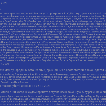
2.2021
:
нтр гендерных исследований, Фонд защиты прав граждан Штаб, Институт права и публичной пол
нициатива, Гражданская инициатива против экологической преступности, Гражданский Союз, "Ха
о-информационных инициатив Действие, Институт глобализации и социальных движений, ВМЕСТ
, Серебряная тайга, Так-Так-Так, центр Сова, центр Анна, Проект Апрель, Самарская губерния, 
 группа, Женщины Евразии, СИБАЛЬТ, Институт прав человека, Фонд защиты гласности, Российс
защитный центр, Гражданское действие, Центр независимых социологических исследований, С
верных стран, Центр развития некоммерческих организаций, Гражданское содействие, Интерне
реализации программ и проектов Совета Министров Северных Стран, Фонд поддержки свободы пре
Развития Свободы Информации, Экозащита!-Женсовет, Общественный вердикт, Евразийская анти
лия Айратовна, Сидорович Ольга Борисовна, Туровский Александр Алексеевич, Васильева Анаст
н Виталий Евгеньевич, Барахоев Магомед Бекханович, Шевченко Дмитрий Александрович, Шарипк
а Ирина Александровна, Исламов Тимур Рифгатович, Романова Ольга Евгеньевна, Щаров Сергей А
Верховский Александр Маркович, Пислакова-Паркер Марина Петровна, Кочеткова Татьяна Владим
в Лев Дмитриевич, Илларионова Юлия Юрьевна, Саранг Анна Васильевна, Захарова Светлана Сер
тин Михайлович, Симонов Алексей Кириллович, Флиге Ирина Анатольевна, Мельникова Валентин
ч, Голубева Елена Николаевна, Ганнушкина Светлана Алексеевна, Закс Елена Владимировна, Бу
лий Мариевич, Прохоров Вадим Юрьевич, Шахова Елена Владимировна, Подузов Сергей Васильеви
аевна, Орлов Олег Петрович, Добровольская Анна Дмитриевна, Королева Александра Евгеньевна
ич, Полякова Мара Федоровна, Резник Генри Маркович, Захаров Герман Константинович
12.2021
ых и международных организаций, признанных в соответствии с законодатель
ат аль-Ансар, Священная война, Исламская группа, Братья-мусульмане, Партия исламского осво
ия, Дом двух святых, Джунд аш-Шам, Исламский джихад – Джамаат моджахедов, Аль-Каида в стра
а и Д. Пожарского, Аджр от Аллаха Субхану уа Тагьаля SHAM, АУМ Синрике, Муджахеды джамаата
м, Ахлю Сунна Валь Джамаа
-i-materialy.html
данные на
06.12.2021
 отношении которых судом принято вступившее в законную силу решение о ли
ержавы Русь, организация Асгардская Славянская Община, Община Капища Веды Перуна, Мужская
еское общество, Джамаат мувахидов, Объединенный Вилайат Кабарды, Балкарии и Карачая, Союз 
и народа, Национальная Социалистическая Инициатива города Череповца, Духовно-Родовая Держа
тив нелегальной иммиграции, Кровь и Честь, О свободе совести и о религиозных объединениях