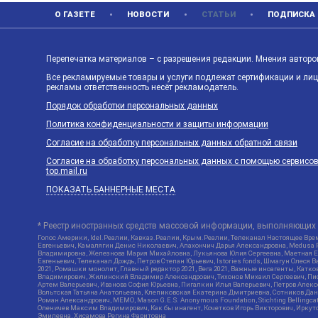
О ГАЗЕТЕ
НОВОСТИ
СТАТЬИ
ПОДПИСКА
Перепечатка материалов – с разрешения редакции. Мнения авторов
Все рекламируемые товары и услуги подлежат сертификации и ли
рекламы ответственность несёт рекламодатель.
Порядок обработки персональных данных
Политика конфиденциальности и защиты информации
Согласие на обработку персональных данных обратной связи
Согласие на обработку персональных данных с помощью сервисов Ya
top.mail.ru
ПОКАЗАТЬ БАННЕРНЫЕ МЕСТА
* Реестр иностранных средств массовой информации, выполняющих 
Голос Америки, Idel.Реалии, Кавказ.Реалии, Крым.Реалии, Телеканал Настоящее Врем
Евгеньевич, Камалягин Денис Николаевич, Апахончич Дарья Александровна, Medusa P
Владимировна, Железнова Мария Михайловна, Лукьянова Юлия Сергеевна, Маетная Ел
Евгеньевич, Телеканал Дождь, Петров Степан Юрьевич, Istories fonds, Шмагун Оле
2021, Ромашки монолит, Главный редактор 2021, Вега 2021, Важные иноагенты, Кат
Владимирович, Жилинский Владимир Александрович, Тихонов Михаил Сергеевич, Писк
Артем Валерьевич, Иванова София Юрьевна, Пигалкин Илья Валерьевич, Петров Алек
Вольтская Татьяна Анатольевна, Клепиковская Екатерина Дмитриевна, Сотников Дани
Роман Александрович, МЕМО, Mason G.E.S. Anonymous Foundation, Stichting Bellingc
Оленичев Максим Владимирович, Как бы инагент, Кочетков Игорь Викторович, Иркутс
Эмилевна, Хисамова Регина Фаритовна