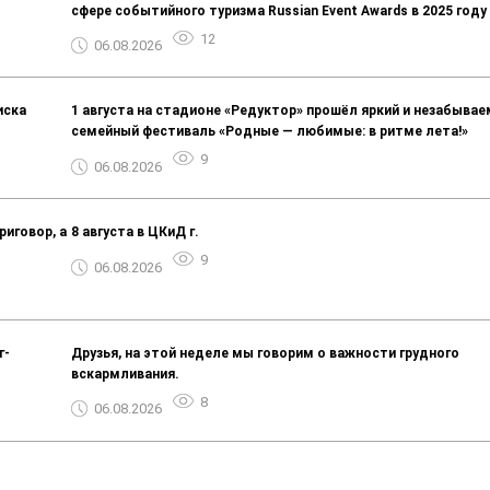
сфере событийного туризма Russian Event Awards в 2025 году
12
06.08.2026
иска
1 августа на стадионе «Редуктор» прошёл яркий и незабыва
семейный фестиваль «Родные — любимые: в ритме лета!»
9
06.08.2026
риговор, а
8 августа в ЦКиД г.
9
06.08.2026
г-
Друзья, на этой неделе мы говорим о важности грудного
вскармливания.
8
06.08.2026