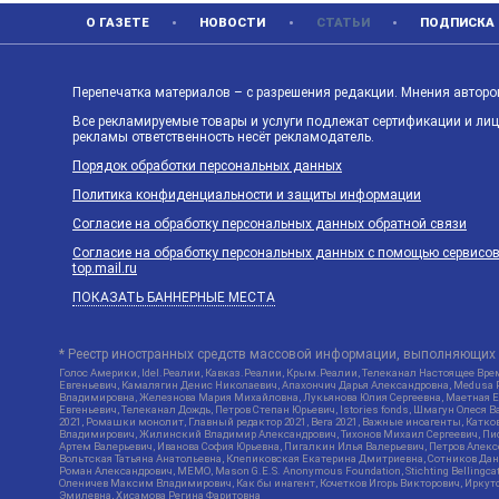
О ГАЗЕТЕ
НОВОСТИ
СТАТЬИ
ПОДПИСКА
Перепечатка материалов – с разрешения редакции. Мнения авторов
Все рекламируемые товары и услуги подлежат сертификации и ли
рекламы ответственность несёт рекламодатель.
Порядок обработки персональных данных
Политика конфиденциальности и защиты информации
Согласие на обработку персональных данных обратной связи
Согласие на обработку персональных данных с помощью сервисов Ya
top.mail.ru
ПОКАЗАТЬ БАННЕРНЫЕ МЕСТА
* Реестр иностранных средств массовой информации, выполняющих 
Голос Америки, Idel.Реалии, Кавказ.Реалии, Крым.Реалии, Телеканал Настоящее Врем
Евгеньевич, Камалягин Денис Николаевич, Апахончич Дарья Александровна, Medusa P
Владимировна, Железнова Мария Михайловна, Лукьянова Юлия Сергеевна, Маетная Ел
Евгеньевич, Телеканал Дождь, Петров Степан Юрьевич, Istories fonds, Шмагун Оле
2021, Ромашки монолит, Главный редактор 2021, Вега 2021, Важные иноагенты, Кат
Владимирович, Жилинский Владимир Александрович, Тихонов Михаил Сергеевич, Писк
Артем Валерьевич, Иванова София Юрьевна, Пигалкин Илья Валерьевич, Петров Алек
Вольтская Татьяна Анатольевна, Клепиковская Екатерина Дмитриевна, Сотников Дани
Роман Александрович, МЕМО, Mason G.E.S. Anonymous Foundation, Stichting Bellingc
Оленичев Максим Владимирович, Как бы инагент, Кочетков Игорь Викторович, Иркутс
Эмилевна, Хисамова Регина Фаритовна