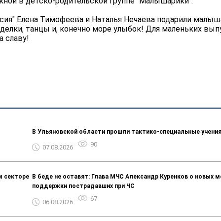
ой в детско-родительской группе "Малышарики".
ссия" Елена Тимофеева и Наталья Нечаева подарили малы
делки, танцы и, конечно море улыбок! Для маленьких вы
а славу!
В Ульяновской области прошли тактико-специальные учени
90
07.08.2026
м секторе
В беде не оставят: Глава МЧС Александр Куренков о новых м
поддержки пострадавших при ЧС
67
06.08.2026