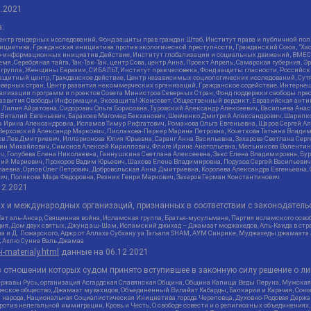
2.2021
:
нтр гендерных исследований, Фонд защиты прав граждан Штаб, Институт права и публичной пол
нициатива, Гражданская инициатива против экологической преступности, Гражданский Союз, "Ха
о-информационных инициатив Действие, Институт глобализации и социальных движений, ВМЕСТ
, Серебряная тайга, Так-Так-Так, центр Сова, центр Анна, Проект Апрель, Самарская губерния, 
 группа, Женщины Евразии, СИБАЛЬТ, Институт прав человека, Фонд защиты гласности, Российс
защитный центр, Гражданское действие, Центр независимых социологических исследований, С
верных стран, Центр развития некоммерческих организаций, Гражданское содействие, Интерне
реализации программ и проектов Совета Министров Северных Стран, Фонд поддержки свободы пре
Развития Свободы Информации, Экозащита!-Женсовет, Общественный вердикт, Евразийская анти
лия Айратовна, Сидорович Ольга Борисовна, Туровский Александр Алексеевич, Васильева Анаст
н Виталий Евгеньевич, Барахоев Магомед Бекханович, Шевченко Дмитрий Александрович, Шарипк
а Ирина Александровна, Исламов Тимур Рифгатович, Романова Ольга Евгеньевна, Щаров Сергей А
Верховский Александр Маркович, Пислакова-Паркер Марина Петровна, Кочеткова Татьяна Владим
в Лев Дмитриевич, Илларионова Юлия Юрьевна, Саранг Анна Васильевна, Захарова Светлана Сер
тин Михайлович, Симонов Алексей Кириллович, Флиге Ирина Анатольевна, Мельникова Валентин
ч, Голубева Елена Николаевна, Ганнушкина Светлана Алексеевна, Закс Елена Владимировна, Бу
лий Мариевич, Прохоров Вадим Юрьевич, Шахова Елена Владимировна, Подузов Сергей Васильеви
аевна, Орлов Олег Петрович, Добровольская Анна Дмитриевна, Королева Александра Евгеньевна
ич, Полякова Мара Федоровна, Резник Генри Маркович, Захаров Герман Константинович
12.2021
ых и международных организаций, признанных в соответствии с законодатель
ат аль-Ансар, Священная война, Исламская группа, Братья-мусульмане, Партия исламского осво
ия, Дом двух святых, Джунд аш-Шам, Исламский джихад – Джамаат моджахедов, Аль-Каида в стра
а и Д. Пожарского, Аджр от Аллаха Субхану уа Тагьаля SHAM, АУМ Синрике, Муджахеды джамаата
м, Ахлю Сунна Валь Джамаа
-i-materialy.html
данные на
06.12.2021
 отношении которых судом принято вступившее в законную силу решение о ли
ержавы Русь, организация Асгардская Славянская Община, Община Капища Веды Перуна, Мужская
еское общество, Джамаат мувахидов, Объединенный Вилайат Кабарды, Балкарии и Карачая, Союз 
и народа, Национальная Социалистическая Инициатива города Череповца, Духовно-Родовая Держа
тив нелегальной иммиграции, Кровь и Честь, О свободе совести и о религиозных объединениях