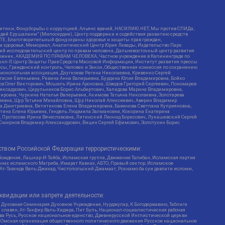
итики, Фонд борьбы с коррупцией, Альянс врачей, НАСИЛИЮ.НЕТ, Мы против СПИДа,
сдей Ерушалаим" (Милосердие), Центр поддержки и содействия развитию средств
Е, Благотворительный фонд охраны здоровья и защиты прав граждан,
Эра здоровья, Мемориал, Аналитический Центр Юрия Левады, Издательство Парк
кий исследовательский центр по правам человека, Дальневосточный центр развития
утяжник, АКАДЕМИЯ ПО ПРАВАМ ЧЕЛОВЕКА, Частное учреждение в Калининграде по
шнл-Р, Центр Защиты Прав Средств Массовой Информации, Институт развития прессы
ссы, Гражданский контроль, Человек и Закон, Общественная комиссия по сохранению
монопольная ассоциация, Дзугкоева Регина Николаевна, Кривенко Сергей
асия Евгеньевна, Ривина Анна Валерьевна, Бурдина Юлия Владимировна, Бойко
ов Олег Викторович, Мошель Ирина Ароновна, Шведов Григорий Сергеевич, Пономарев
лексадрович, Цирульников Борис Альбертович, Халидова Марина Владимировна,
ировна, Чуркина Наталья Валерьевна, Акимова Татьяна Николаевна, Золотарева
геевна, Щур Татьяна Михайловна, Щур Николай Алексеевич, Аверин Владимир
а Дмитриевна, Вититинова Елена Владимировна, Баженова Светлана Куприяновна,
ртина Елена Юрьевна, Гендель Людмила Залмановна, Кокорина Екатерина
ч, Протасова Ирина Вячеславовна, Литинский Леонид Борисович, Лукашевский Сергей
, Смирнов Владимир Александрович, Вицин Сергей Ефимович, Золотухин Борис
ством Российской Федерации террористическими:
бождения, Лашкар-И-Тайба, Исламская группа, Движение Талибан, Исламская партия
нах исламского Магриба, Имарат Кавказ, АБТО, Правый сектор, Исламское
 Ат-Тавхида Валь-Джихад, Чистопольский Джамаат, Рохнамо ба суи давлати исломи,
квидации или запрете деятельности:
 Духовная Семинария Духовное Учреждение, Нурджулар, К Богодержавию, Таблиги
славян, Ат-Такфир Валь-Хиджра, Пит Буль, Национал-социалистическая рабочая
ва Русь, Русское национальное единство, Древнерусской Инглистической церкви
, Омская организация общественного политического движения Русское национальное