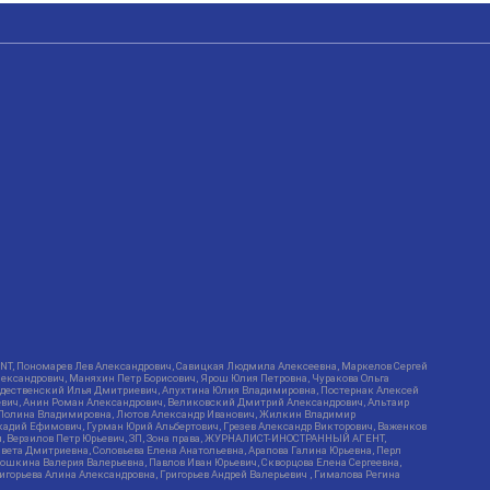
RIENT, Пономарев Лев Александрович, Савицкая Людмила Алексеевна, Маркелов Сергей
лександрович, Маняхин Петр Борисович, Ярош Юлия Петровна, Чуракова Ольга
ождественский Илья Дмитриевич, Апухтина Юлия Владимировна, Постернак Алексей
ьевич, Анин Роман Александрович, Великовский Дмитрий Александрович, Альтаир
ва Полина Владимировна, Лютов Александр Иванович, Жилкин Владимир
кадий Ефимович, Гурман Юрий Альбертович, Грезев Александр Викторович, Важенков
ич, Верзилов Петр Юрьевич, ЗП, Зона права, ЖУРНАЛИСТ-ИНОСТРАННЫЙ АГЕНТ,
вета Дмитриевна, Соловьева Елена Анатольевна, Арапова Галина Юрьевна, Перл
тошкина Валерия Валерьевна, Павлов Иван Юрьевич, Скворцова Елена Сергеевна,
горьева Алина Александровна, Григорьев Андрей Валерьевич , Гималова Регина