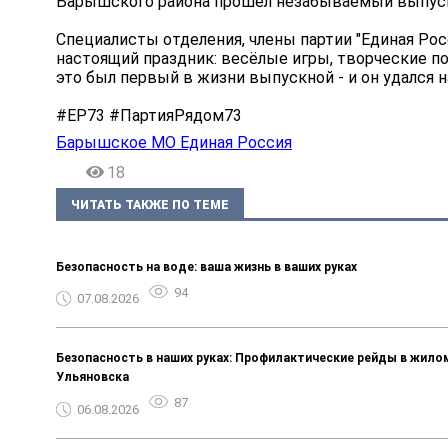
Барышского района прошел незабываемый выпускн
Специалисты отделения, члены партии "Единая Ро
настоящий праздник: весёлые игры, творческие по
это был первый в жизни выпускной - и он удался н
#ЕР73 #ПартияРядом73
Барышское МО Единая Россия
18
ЧИТАТЬ ТАКЖЕ ПО ТЕМЕ
Безопасность на воде: ваша жизнь в ваших руках
94
07.08.2026
Безопасность в наших руках: Профилактические рейды в жило
Ульяновска
87
06.08.2026