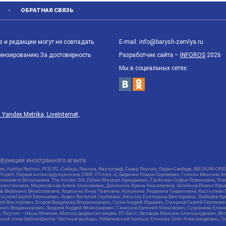
ОБРАТНАЯ СВЯЗЬ
 и редакции могут не совпадать.
E-mail: info@barysh-zemlya.ru
цензированию.За достоверность
Разработчик сайта –
INFOROS
2026
Мы в социальных сетях:
ndex.Metrika, LiveInternet,
функции иностранного агента:
я, Azatliq Radiosi, PCE/PC, Сибирь.Реалии, Фактограф, Север.Реалии, Радио Свобода, MEDIUM-O
roject, Первое антикоррупционное СМИ, VTimes.io, Баданин Роман Сергеевич, Гликин Максим А
изавета Витальевна, The Insider SIA, Рубин Михаил Аркадьевич, Гройсман Софья Романовна, Р
ся Валентиновна, Мароховская Алеся Алексеевна, Долинина Ирина Николаевна, Шлейнов Роман Юр
кова Вероника Вячеславовна, Карезина Инна Павловна, Кузьмина Людмила Гавриловна, Костыле
унов Сергей Евгеньевич, Ковин Виталий Сергеевич, Кильтау Екатерина Викторовна, Любарев Ар
сей Викторович, Егоров Владимир Владимирович, Гусев Андрей Юрьевич, Смирнов Сергей Сергеев
ил Владимирович, Захаров Андрей Вячеславович, Симонов Евгений Алексеевич, Сурначева Елиза
at, Якутия – Наше Мнение, Москоу диджитал медиа, РС-Балт, Заговора Максим Александрович, Ве
кий союз библиофилов, Честные выборы, Нобелевский призыв, Еланчик Олег Александрович, Гри