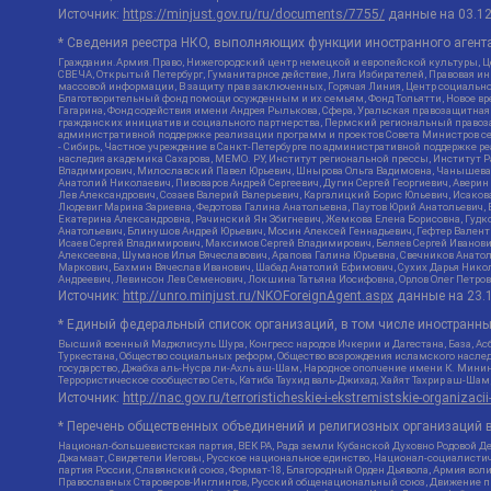
Источник:
https://minjust.gov.ru/ru/documents/7755/
данные на
03.1
* Сведения реестра НКО, выполняющих функции иностранного агента
Гражданин.Армия.Право, Нижегородский центр немецкой и европейской культуры, Це
СВЕЧА, Открытый Петербург, Гуманитарное действие, Лига Избирателей, Правовая и
массовой информации, В защиту прав заключенных, Горячая Линия, Центр социальн
Благотворительный фонд помощи осужденным и их семьям, Фонд Тольятти, Новое время
Гагарина, Фонд содействия имени Андрея Рылькова, Сфера, Уральская правозащитная
гражданских инициатив и социального партнерства, Пермский региональный право
административной поддержке реализации программ и проектов Совета Министров се
- Сибирь, Частное учреждение в Санкт-Петербурге по административной поддержке 
наследия академика Сахарова, МЕМО. РУ, Институт региональной прессы, Институт 
Владимирович, Милославский Павел Юрьевич, Шнырова Ольга Вадимовна, Чанышева Ли
Анатолий Николаевич, Пивоваров Андрей Сергеевич, Дугин Сергей Георгиевич, Авери
Лев Александрович, Созаев Валерий Валерьевич, Каргалицкий Борис Юльевич, Исаков
Людевиг Марина Зариевна, Федотова Галина Анатольевна, Паутов Юрий Анатольевич, 
Екатерина Александровна, Рачинский Ян Збигневич, Жемкова Елена Борисовна, Гудко
Анатольевич, Блинушов Андрей Юрьевич, Мосин Алексей Геннадьевич, Гефтер Вален
Исаев Сергей Владимирович, Максимов Сергей Владимирович, Беляев Сергей Иванови
Алексеевна, Шуманов Илья Вячеславович, Арапова Галина Юрьевна, Свечников Анато
Маркович, Бахмин Вячеслав Иванович, Шабад Анатолий Ефимович, Сухих Дарья Никол
Андреевич, Левинсон Лев Семенович, Локшина Татьяна Иосифовна, Орлов Олег Петров
Источник:
http://unro.minjust.ru/NKOForeignAgent.aspx
данные на
23.
* Единый федеральный список организаций, в том числе иностранн
Высший военный Маджлисуль Шура, Конгресс народов Ичкерии и Дагестана, База, Асб
Туркестана, Общество социальных реформ, Общество возрождения исламского наслед
государство, Джабха аль-Нусра ли-Ахль аш-Шам, Народное ополчение имени К. Минин
Террористическое сообщество Сеть, Катиба Таухид валь-Джихад, Хайят Тахрир аш-Ша
Источник:
http://nac.gov.ru/terroristicheskie-i-ekstremistskie-organizacii
* Перечень общественных объединений и религиозных организаций в
Национал-большевистская партия, ВЕК РА, Рада земли Кубанской Духовно Родовой Д
Джамаат, Свидетели Иеговы, Русское национальное единство, Национал-социалистич
партия России, Славянский союз, Формат-18, Благородный Орден Дьявола, Армия вол
Православных Староверов-Инглингов, Русский общенациональный союз, Движение про