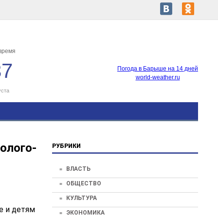
время
37
Погода в Барыше на 14 дней
world-weather.ru
уста
олого-
РУБРИКИ
ВЛАСТЬ
ОБЩЕСТВО
КУЛЬТУРА
е и детям
ЭКОНОМИКА