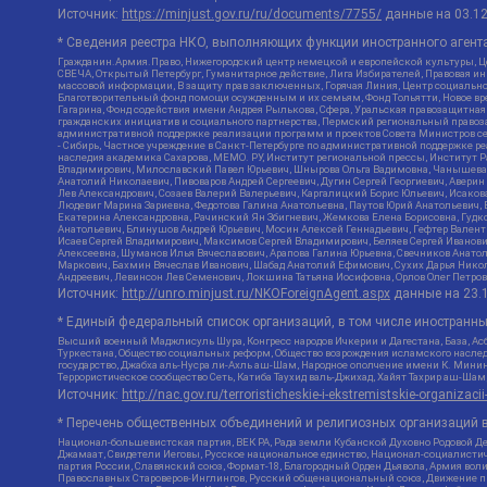
Источник:
https://minjust.gov.ru/ru/documents/7755/
данные на
03.1
* Сведения реестра НКО, выполняющих функции иностранного агента
Гражданин.Армия.Право, Нижегородский центр немецкой и европейской культуры, Це
СВЕЧА, Открытый Петербург, Гуманитарное действие, Лига Избирателей, Правовая и
массовой информации, В защиту прав заключенных, Горячая Линия, Центр социальн
Благотворительный фонд помощи осужденным и их семьям, Фонд Тольятти, Новое время
Гагарина, Фонд содействия имени Андрея Рылькова, Сфера, Уральская правозащитная
гражданских инициатив и социального партнерства, Пермский региональный право
административной поддержке реализации программ и проектов Совета Министров се
- Сибирь, Частное учреждение в Санкт-Петербурге по административной поддержке 
наследия академика Сахарова, МЕМО. РУ, Институт региональной прессы, Институт 
Владимирович, Милославский Павел Юрьевич, Шнырова Ольга Вадимовна, Чанышева Ли
Анатолий Николаевич, Пивоваров Андрей Сергеевич, Дугин Сергей Георгиевич, Авери
Лев Александрович, Созаев Валерий Валерьевич, Каргалицкий Борис Юльевич, Исаков
Людевиг Марина Зариевна, Федотова Галина Анатольевна, Паутов Юрий Анатольевич, 
Екатерина Александровна, Рачинский Ян Збигневич, Жемкова Елена Борисовна, Гудко
Анатольевич, Блинушов Андрей Юрьевич, Мосин Алексей Геннадьевич, Гефтер Вален
Исаев Сергей Владимирович, Максимов Сергей Владимирович, Беляев Сергей Иванови
Алексеевна, Шуманов Илья Вячеславович, Арапова Галина Юрьевна, Свечников Анато
Маркович, Бахмин Вячеслав Иванович, Шабад Анатолий Ефимович, Сухих Дарья Никол
Андреевич, Левинсон Лев Семенович, Локшина Татьяна Иосифовна, Орлов Олег Петров
Источник:
http://unro.minjust.ru/NKOForeignAgent.aspx
данные на
23.
* Единый федеральный список организаций, в том числе иностранн
Высший военный Маджлисуль Шура, Конгресс народов Ичкерии и Дагестана, База, Асб
Туркестана, Общество социальных реформ, Общество возрождения исламского наслед
государство, Джабха аль-Нусра ли-Ахль аш-Шам, Народное ополчение имени К. Минин
Террористическое сообщество Сеть, Катиба Таухид валь-Джихад, Хайят Тахрир аш-Ша
Источник:
http://nac.gov.ru/terroristicheskie-i-ekstremistskie-organizacii
* Перечень общественных объединений и религиозных организаций в
Национал-большевистская партия, ВЕК РА, Рада земли Кубанской Духовно Родовой Д
Джамаат, Свидетели Иеговы, Русское национальное единство, Национал-социалистич
партия России, Славянский союз, Формат-18, Благородный Орден Дьявола, Армия вол
Православных Староверов-Инглингов, Русский общенациональный союз, Движение про