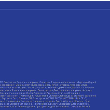
RIENT, Пономарев Лев Александрович, Савицкая Людмила Алексеевна, Маркелов Сергей
лександрович, Маняхин Петр Борисович, Ярош Юлия Петровна, Чуракова Ольга
ождественский Илья Дмитриевич, Апухтина Юлия Владимировна, Постернак Алексей
ьевич, Анин Роман Александрович, Великовский Дмитрий Александрович, Альтаир
ва Полина Владимировна, Лютов Александр Иванович, Жилкин Владимир
кадий Ефимович, Гурман Юрий Альбертович, Грезев Александр Викторович, Важенков
ич, Верзилов Петр Юрьевич, ЗП, Зона права, ЖУРНАЛИСТ-ИНОСТРАННЫЙ АГЕНТ,
вета Дмитриевна, Соловьева Елена Анатольевна, Арапова Галина Юрьевна, Перл
тошкина Валерия Валерьевна, Павлов Иван Юрьевич, Скворцова Елена Сергеевна,
горьева Алина Александровна, Григорьев Андрей Валерьевич , Гималова Регина