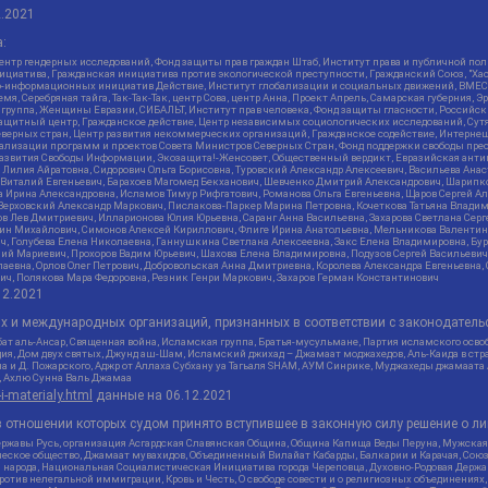
2.2021
:
нтр гендерных исследований, Фонд защиты прав граждан Штаб, Институт права и публичной пол
нициатива, Гражданская инициатива против экологической преступности, Гражданский Союз, "Ха
о-информационных инициатив Действие, Институт глобализации и социальных движений, ВМЕСТ
, Серебряная тайга, Так-Так-Так, центр Сова, центр Анна, Проект Апрель, Самарская губерния, 
 группа, Женщины Евразии, СИБАЛЬТ, Институт прав человека, Фонд защиты гласности, Российс
защитный центр, Гражданское действие, Центр независимых социологических исследований, С
верных стран, Центр развития некоммерческих организаций, Гражданское содействие, Интерне
реализации программ и проектов Совета Министров Северных Стран, Фонд поддержки свободы пре
Развития Свободы Информации, Экозащита!-Женсовет, Общественный вердикт, Евразийская анти
лия Айратовна, Сидорович Ольга Борисовна, Туровский Александр Алексеевич, Васильева Анаст
н Виталий Евгеньевич, Барахоев Магомед Бекханович, Шевченко Дмитрий Александрович, Шарипк
а Ирина Александровна, Исламов Тимур Рифгатович, Романова Ольга Евгеньевна, Щаров Сергей А
Верховский Александр Маркович, Пислакова-Паркер Марина Петровна, Кочеткова Татьяна Владим
в Лев Дмитриевич, Илларионова Юлия Юрьевна, Саранг Анна Васильевна, Захарова Светлана Сер
тин Михайлович, Симонов Алексей Кириллович, Флиге Ирина Анатольевна, Мельникова Валентин
ч, Голубева Елена Николаевна, Ганнушкина Светлана Алексеевна, Закс Елена Владимировна, Бу
лий Мариевич, Прохоров Вадим Юрьевич, Шахова Елена Владимировна, Подузов Сергей Васильеви
аевна, Орлов Олег Петрович, Добровольская Анна Дмитриевна, Королева Александра Евгеньевна
ич, Полякова Мара Федоровна, Резник Генри Маркович, Захаров Герман Константинович
12.2021
ых и международных организаций, признанных в соответствии с законодатель
ат аль-Ансар, Священная война, Исламская группа, Братья-мусульмане, Партия исламского осво
ия, Дом двух святых, Джунд аш-Шам, Исламский джихад – Джамаат моджахедов, Аль-Каида в стра
а и Д. Пожарского, Аджр от Аллаха Субхану уа Тагьаля SHAM, АУМ Синрике, Муджахеды джамаата
м, Ахлю Сунна Валь Джамаа
-i-materialy.html
данные на
06.12.2021
 отношении которых судом принято вступившее в законную силу решение о ли
ержавы Русь, организация Асгардская Славянская Община, Община Капища Веды Перуна, Мужская
еское общество, Джамаат мувахидов, Объединенный Вилайат Кабарды, Балкарии и Карачая, Союз 
и народа, Национальная Социалистическая Инициатива города Череповца, Духовно-Родовая Держа
тив нелегальной иммиграции, Кровь и Честь, О свободе совести и о религиозных объединениях