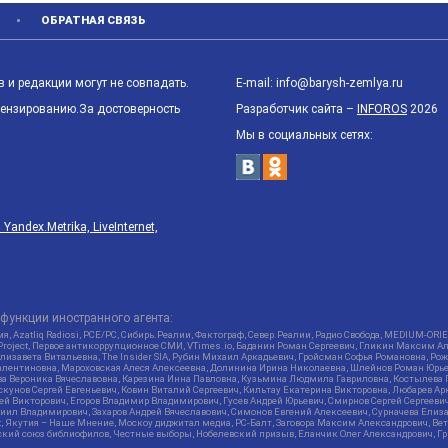
ОБРАТНАЯ СВЯЗЬ
 и редакции могут не совпадать.
E-mail: info@barysh-zemlya.ru
цензированию.За достоверность
Разработчик сайта –
INFOROS
2026
Мы в социальных сетях:
ndex.Metrika, LiveInternet,
функции иностранного агента:
я, Azatliq Radiosi, PCE/PC, Сибирь.Реалии, Фактограф, Север.Реалии, Радио Свобода, MEDIUM-O
roject, Первое антикоррупционное СМИ, VTimes.io, Баданин Роман Сергеевич, Гликин Максим А
изавета Витальевна, The Insider SIA, Рубин Михаил Аркадьевич, Гройсман Софья Романовна, Р
ся Валентиновна, Мароховская Алеся Алексеевна, Долинина Ирина Николаевна, Шлейнов Роман Юр
кова Вероника Вячеславовна, Карезина Инна Павловна, Кузьмина Людмила Гавриловна, Костыле
унов Сергей Евгеньевич, Ковин Виталий Сергеевич, Кильтау Екатерина Викторовна, Любарев Ар
сей Викторович, Егоров Владимир Владимирович, Гусев Андрей Юрьевич, Смирнов Сергей Сергеев
ил Владимирович, Захаров Андрей Вячеславович, Симонов Евгений Алексеевич, Сурначева Елиза
at, Якутия – Наше Мнение, Москоу диджитал медиа, РС-Балт, Заговора Максим Александрович, Ве
кий союз библиофилов, Честные выборы, Нобелевский призыв, Еланчик Олег Александрович, Гри