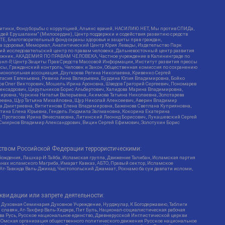
итики, Фонд борьбы с коррупцией, Альянс врачей, НАСИЛИЮ.НЕТ, Мы против СПИДа,
сдей Ерушалаим" (Милосердие), Центр поддержки и содействия развитию средств
Е, Благотворительный фонд охраны здоровья и защиты прав граждан,
Эра здоровья, Мемориал, Аналитический Центр Юрия Левады, Издательство Парк
кий исследовательский центр по правам человека, Дальневосточный центр развития
утяжник, АКАДЕМИЯ ПО ПРАВАМ ЧЕЛОВЕКА, Частное учреждение в Калининграде по
шнл-Р, Центр Защиты Прав Средств Массовой Информации, Институт развития прессы
ссы, Гражданский контроль, Человек и Закон, Общественная комиссия по сохранению
монопольная ассоциация, Дзугкоева Регина Николаевна, Кривенко Сергей
асия Евгеньевна, Ривина Анна Валерьевна, Бурдина Юлия Владимировна, Бойко
ов Олег Викторович, Мошель Ирина Ароновна, Шведов Григорий Сергеевич, Пономарев
лексадрович, Цирульников Борис Альбертович, Халидова Марина Владимировна,
ировна, Чуркина Наталья Валерьевна, Акимова Татьяна Николаевна, Золотарева
геевна, Щур Татьяна Михайловна, Щур Николай Алексеевич, Аверин Владимир
а Дмитриевна, Вититинова Елена Владимировна, Баженова Светлана Куприяновна,
ртина Елена Юрьевна, Гендель Людмила Залмановна, Кокорина Екатерина
ч, Протасова Ирина Вячеславовна, Литинский Леонид Борисович, Лукашевский Сергей
, Смирнов Владимир Александрович, Вицин Сергей Ефимович, Золотухин Борис
ством Российской Федерации террористическими:
бождения, Лашкар-И-Тайба, Исламская группа, Движение Талибан, Исламская партия
нах исламского Магриба, Имарат Кавказ, АБТО, Правый сектор, Исламское
 Ат-Тавхида Валь-Джихад, Чистопольский Джамаат, Рохнамо ба суи давлати исломи,
квидации или запрете деятельности:
 Духовная Семинария Духовное Учреждение, Нурджулар, К Богодержавию, Таблиги
славян, Ат-Такфир Валь-Хиджра, Пит Буль, Национал-социалистическая рабочая
ва Русь, Русское национальное единство, Древнерусской Инглистической церкви
, Омская организация общественного политического движения Русское национальное