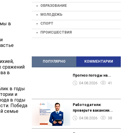
ОБРАЗОВАНИЕ
МОЛОДЕЖЬ
амы в
СПОРТ
ПРОИСШЕСТВИЯ
 и
частье
ихией,
ПОПУЛЯРНО
КОММЕНТАРИИ
ых сражений
ва в
Прогноз погоды на...
04.08.2026
41
лик в годы
тории и
рода в годы
️️️Работодатели:
сти. Победа
проверьте вакансии...
ой семье
04.08.2026
38