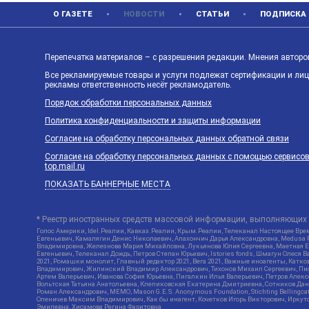
О ГАЗЕТЕ
НОВОСТИ
СТАТЬИ
ПОДПИСКА
Перепечатка материалов – с разрешения редакции. Мнения авторов
Все рекламируемые товары и услуги подлежат сертификации и ли
рекламы ответственность несёт рекламодатель.
Порядок обработки персональных данных
Политика конфиденциальности и защиты информации
Согласие на обработку персональных данных обратной связи
Согласие на обработку персональных данных с помощью сервисов Ya
top.mail.ru
ПОКАЗАТЬ БАННЕРНЫЕ МЕСТА
* Реестр иностранных средств массовой информации, выполняющих 
Голос Америки, Idel.Реалии, Кавказ.Реалии, Крым.Реалии, Телеканал Настоящее Врем
Евгеньевич, Камалягин Денис Николаевич, Апахончич Дарья Александровна, Medusa P
Владимировна, Железнова Мария Михайловна, Лукьянова Юлия Сергеевна, Маетная Ел
Евгеньевич, Телеканал Дождь, Петров Степан Юрьевич, Istories fonds, Шмагун Оле
2021, Ромашки монолит, Главный редактор 2021, Вега 2021, Важные иноагенты, Кат
Владимирович, Жилинский Владимир Александрович, Тихонов Михаил Сергеевич, Писк
Артем Валерьевич, Иванова София Юрьевна, Пигалкин Илья Валерьевич, Петров Алек
Вольтская Татьяна Анатольевна, Клепиковская Екатерина Дмитриевна, Сотников Дани
Роман Александрович, МЕМО, Mason G.E.S. Anonymous Foundation, Stichting Bellingc
Оленичев Максим Владимирович, Как бы инагент, Кочетков Игорь Викторович, Иркутс
Эмилевна, Хисамова Регина Фаритовна