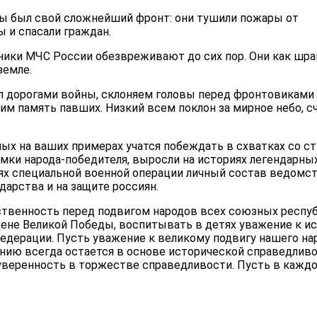
ны был свой сложнейший фронт: они тушили пожары от
ы и спасали граждан.
ники МЧС России обезвреживают до сих пор. Они как шр
земле.
л дорогами войны, склоняем головы перед фронтовиками
им память павших. Низкий всем поклон за мирное небо, с
ых на ваших примерах учатся побеждать в схватках со ст
томки народа-победителя, выросли на историях легендарн
иях специальной военной операции личный состав ведомст
арства и на защите россиян.
ственность перед подвигом народов всех союзных респуб
цене Великой Победы, воспитывать в детях уважение к ис
дерации. Пусть уважение к великому подвигу нашего на
нию всегда остается в основе исторической справедливо
 уверенность в торжестве справедливости. Пусть в кажд