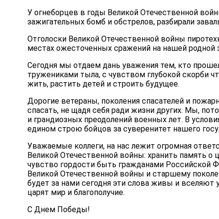
У огнеборцев в годы Великой Отечественной вой
зажигательных бомб и обстрелов, разбирали завал
Отголоски Великой Отечественной войны пиротех
местах ожесточенных сражений на нашей родной 
Сегодня мы отдаем дань уважения тем, кто проше
тружениками тыла, с чувством глубокой скорби чт
жить, растить детей и строить будущее.
Дорогие ветераны, поколения спасателей и пожарн
спасать, не щадя себя ради жизни других. Мы, по
и грандиозных преодолений военных лет. В услов
едином строю бойцов за суверенитет нашего госуд
Уважаемые коллеги, на нас лежит огромная ответ
Великой Отечественной войны: хранить память о 
чувство гордости быть гражданами Российской Фе
Великой Отечественной войны и старшему поколе
будет за нами сегодня эти слова живы и вселяют
царят мир и благополучие.
С Днем Победы!